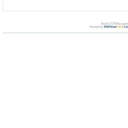
Total 0.257858(s) quer
Powered by
PHPWind
v6.0
Cer