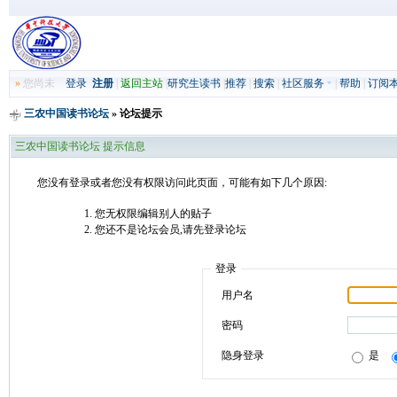
»
您尚未
登录
注册
|
返回主站
|
研究生读书
|
推荐
|
搜索
|
社区服务
|
帮助
|
订阅
三农中国读书论坛
» 论坛提示
三农中国读书论坛 提示信息
您没有登录或者您没有权限访问此页面，可能有如下几个原因:
您无权限编辑别人的贴子
您还不是论坛会员,请先登录论坛
登录
用户名
密码
隐身登录
是