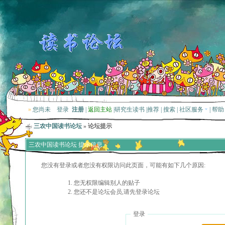
»
您尚未
登录
注册
|
返回主站
|
研究生读书
|
推荐
|
搜索
|
社区服务
|
帮助
三农中国读书论坛
» 论坛提示
三农中国读书论坛 提示信息
您没有登录或者您没有权限访问此页面，可能有如下几个原因:
您无权限编辑别人的贴子
您还不是论坛会员,请先登录论坛
登录