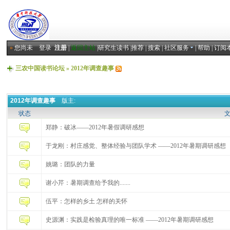
»
您尚未
登录
注册
|
返回主站
|
研究生读书
|
推荐
|
搜索
|
社区服务
|
帮助
|
订阅
三农中国读书论坛
»
2012年调查趣事
2012年调查趣事
版主:
状态
郑静：破冰——2012年暑假调研感想
于龙刚：村庄感觉、整体经验与团队学术 ——2012年暑期调研感想
姚璐：团队的力量
谢小芹：暑期调查给予我的.......
伍平：怎样的乡土 怎样的关怀
史源渊：实践是检验真理的唯一标准 ——2012年暑期调研感想