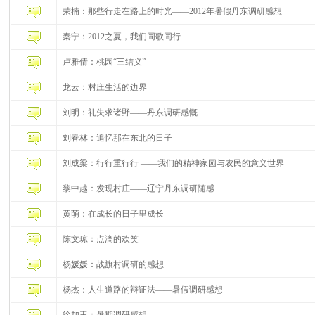
荣楠：那些行走在路上的时光——2012年暑假丹东调研感想
秦宁：2012之夏，我们同歌同行
卢雅倩：桃园“三结义”
龙云：村庄生活的边界
刘明：礼失求诸野——丹东调研感慨
刘春林：追忆那在东北的日子
刘成梁：行行重行行 ——我们的精神家园与农民的意义世界
黎中越：发现村庄——辽宁丹东调研随感
黄萌：在成长的日子里成长
陈文琼：点滴的欢笑
杨媛媛：战旗村调研的感想
杨杰：人生道路的辩证法——暑假调研感想