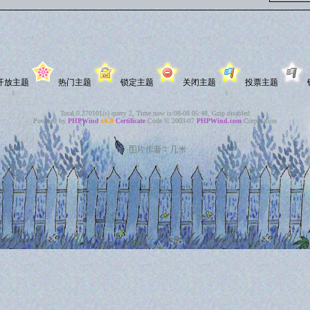
开放主题
热门主题
锁定主题
关闭主题
投票主题
Total 0.270101(s) query 2, Time now is:08-08 05:48, Gzip disabled
Powered by
PHPWind
v6.0
Certificate
Code © 2003-07
PHPWind.com
Corporation