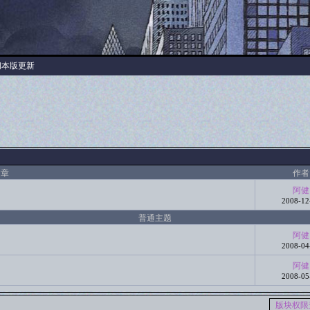
阅本版更新
文章
作者
阿健
2008-12
普通主题
阿健
2008-04
阿健
2008-05
版块权限