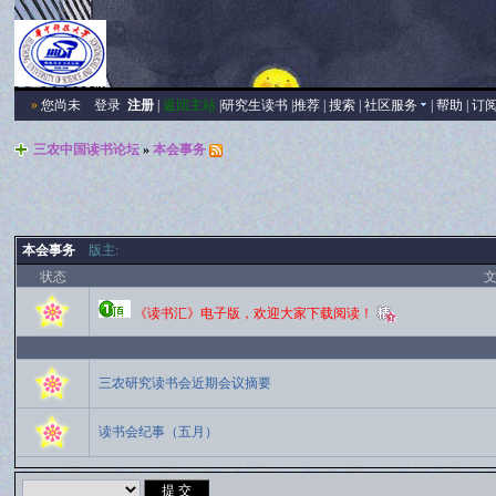
»
您尚未
登录
注册
|
返回主站
|
研究生读书
|
推荐
|
搜索
|
社区服务
|
帮助
|
订
三农中国读书论坛
»
本会事务
本会事务
版主:
状态
《读书汇》电子版，欢迎大家下载阅读！
三农研究读书会近期会议摘要
读书会纪事（五月）