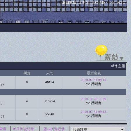
返回主站
|
无图版
|
风格切换
|
Home首页
精华主题
回复
人气
最后发表
2010-07-31 09:15
0
46194
by: 吕晰鲁
-13
2010-10-20 11:56
4
115774
by: 吕晰鲁
-20
2010-07-31 09:15
0
55040
by: 吕晰鲁
-27
查看
帖子浏览记录
版块浏览记录