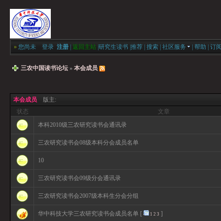
»
您尚未
登录
注册
|
返回主站
|
研究生读书
|
推荐
|
搜索
|
社区服务
|
帮助
|
订
三农中国读书论坛
»
本会成员
本会成员
版主:
状态
文章
本科2010级三农研究读书会通讯录
三农研究读书会08级本科分会成员名单
10
三农研究读书会09级分会通讯录
三农研究读书会2007级本科生分会分组
华中科技大学三农研究读书会成员名单
[
]
1
2
3