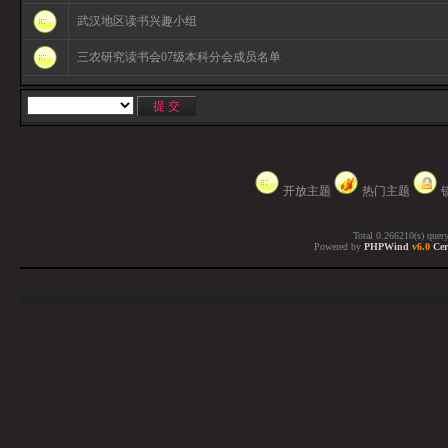
武汉地区读书兴趣小组
三农研究读书会07级本科分会成员名单
开放主题
热门主题
Total 0.266210(s) quer
Powered by
PHPWind
v6.0
Cer