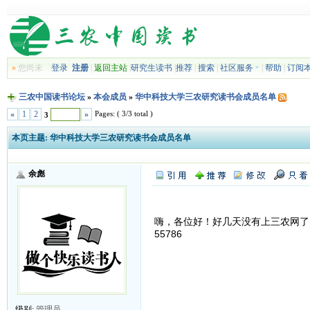
»
您尚未
登录
注册
|
返回主站
|
研究生读书
|
推荐
|
搜索
|
社区服务
|
帮助
|
订阅
三农中国读书论坛
»
本会成员
»
华中科技大学三农研究读书会成员名单
Pages: ( 3/3 total )
«
1
2
»
3
本页主题:
华中科技大学三农研究读书会成员名单
余彪
嗨，各位好！好几天没有上三农网了，
55786
级别:
管理员