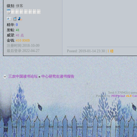
级别:
侠客
精华:
0
发帖:
41
威望:
41 点
金钱:
410 RMB
注册时间:2018-10-09
最后登录:2022-04-27
Posted: 2019-01-14 23:30 |
1 楼
三农中国读书论坛
»
中心研究生读书报告
Total 0.376942(s) quer
Powered by
PHPWind
v6.0
Cer