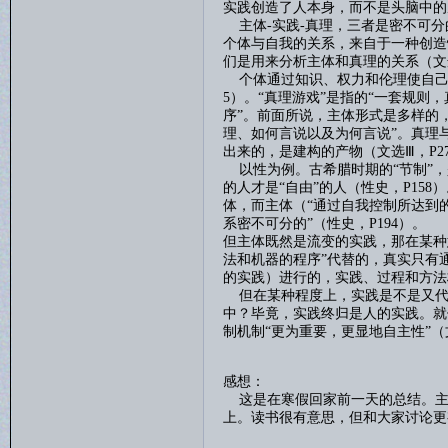
实践创造了人本身，而不是头脑中的
主体
-
实践
-
真理，三者是密不可分
个体与自我的关系，来自于一种创造
们是用来分析主体和真理的关系（文
个体通过知识、权力和伦理使自
5
）。“真理游戏”是指的“一套规则
序”。前面所说，主体形式是多样的
理、如何言说以及为何言说”。真理
出来的，是建构的产物（文选Ⅲ，
P2
以性为例。古希腊时期的
“节制”
的人才是“自由”的人（性史，
P158
）
体，而主体（“通过自我控制所达到的
系密不可分的”（性史，
P194
）。
但主体既然是流变的实践，那在某种
法和机器的程序”代替的，真实只有通
的实践）进行的，实践、过程和方法
但在某种程度上，实践是不是又代
中？毕竟，实践终归是人的实践。就
制机制“更为重要，更显地自主性”（
感想：
这是在寒假回家前一天的总结。主
上。读书很有意思，但和大家讨论更