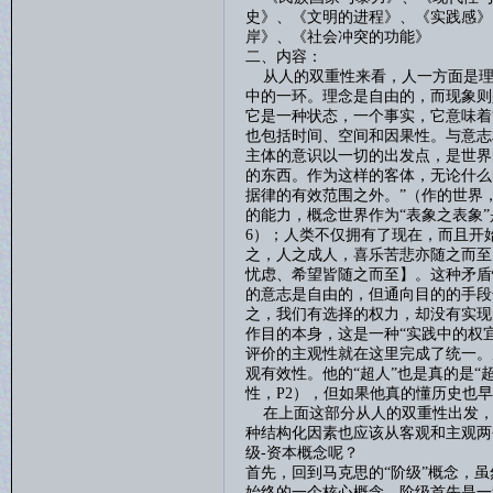
史》、《文明的进程》、《实践感》
岸》、《社会冲突的功能》
二、内容：
从人的双重性来看，人一方面是理
中的一环。理念是自由的，而现象则
它是一种状态，一个事实，它意味着
也包括时间、空间和因果性。与意志
主体的意识以一切的出发点，是世界
的东西。作为这样的客体，无论什么
据律的有效范围之外。”（作的世界
的能力，概念世界作为“表象之表象
6
）；人类不仅拥有了现在，而且开
之，人之成人，喜乐苦悲亦随之而至
忧虑、希望皆随之而至】。这种矛盾
的意志是自由的，但通向目的的手段
之，我们有选择的权力，却没有实现
作目的本身，这是一种“实践中的权宜
评价的主观性就在这里完成了统一。
观有效性。他的“超人”也是真的是“
性，
P2
），但如果他真的懂历史也早
在上面这部分从人的双重性出发，
种结构化因素也应该从客观和主观两
级
-
资本概念呢？
首先，回到马克思的
“阶级”概念，
始终的一个核心概念。阶级首先是一