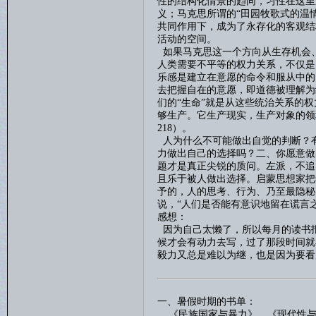
性的结构化情景的趋同，习性在这里
义；马克思所谓的“田园牧歌式的温
共同作用下，成为了永存化的客观结
活动的空间。
如果马克思这一个方向从生存机会
人类需要不平等的权力关系，不仅是
乐感是建立在意愿的命令和服从中的
去把握自在的意愿，即道德被理解为
们的
“生命”就是从这些统治关系的
够生产。它生产现实，生产对象的领
218
）。
人为什么不可能做出自觉的判断？
力做出自己的选择吗？二、你愿意做
题才是真正尖锐的质问。左派，不追
且乐于被人做出选择。启蒙思想家把
予的，人的思考、行为、乃至最隐秘
说，
“人们是否能有意识地留在谎言
感想：
因为自己太懒了，所以每月的读书
候才会有动力去写，过了那段时间就
毅力又总是难以为继，也是因为要看
一、暑假时期的书单：
《
民族国家与暴力
》、《
现代性