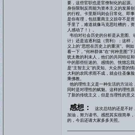
要，这些官职也是官僚制化的起源。
身份限制反而能为资本主义的发展创
的行程。卡里斯玛则会日常化、即事
是你有理，包括重商主义掠夺不是资
手里了，难道就像马克思吐槽的，资
人感动了！）。
韦伯对社会历史的分析是从意图、
计）还是追逐利益（营利）；这样，
义上的
“思想在历史上的重演”。例
看一下，“何种群体”在“何种意图”
犹太教的利未人，他们的共同特征和
中的那些狂迷的、感情的、恍惚忘我
是“主智主义”的灵知。大众所需的
大利的农民求雨不成，就会往圣像脸
乘佛教。
他的理性主义是一种生活的方法论
同时是对理性的赋魅。这样的理性原
了新的传统主义，但是当理性的意义
感想：
这次总结的还是不好
加油，努力读书。感想其实很简单，
的，今后还请大家多多关照。
————————————————