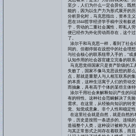
至少，人们为什么一定会异化，既然
能的，因为以生产力为形式展开的历
分析异化时，马克思指出，资本主义
思在
1844
哲学经济学手稿中没有叙述
于，劳动的二重社会属性，即私人劳
便已经作为外化劳动而存在，这个过
了。
涂尔干和马克思一样，看到了社会
同的、但都停留在设想中的社会理想
与社会核心的联系纽带入手的，“或
认知作用的社会器官建立完备的联系
马克思觉得国家只是资产阶级的工
失败了，国家不像马克思设想的那么
点，那就是重塑人与人相互联系的集
的本质，这种生活寓于人们的劳动交
而抽象，具有高于个体的某些主体特
涂尔干用社会来解释知识产生的问
有的特性。这种社会范畴解决了先验
需求。在这里，从经验向知识的转变
觉、知觉或意象。非个人性和稳定性
在这里社会就是自然，就是自然的
学，历史是按照一条进步的、连续的
造福整个人类，这种设计被称为人的
与其正常形式之间存在着联系，而且