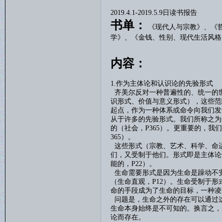
2019.4.1-2019.5.9
日读书报告
书单：
《现代人与宗教》、
《
学》、
《金钱、性别、现代生活风格
内容：
1.作为主体论和认识论的先验形式
齐美尔反对一种普遍性的、统一的
识形式、价值与意义形式），这些范
起点，作为一种体系或命令向我们发
从于许多的先验形式。我们所称之为
的（社会，
P365
）。更重要的，我们
365
）。
这些形式（宗教、艺术、科学、命
们，又受制于他们。形式即是主体论
能的，
P22
）。
生命需要形式是因为生命是躁动不
（生命直观，
P12
）。生命受制于形
命的手段成为了生命的目标，一种凌
问题是，生命之外的存在可以通过
生命本身始终是不可知的。换言之，
论而存在。