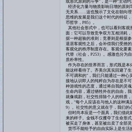
或形式原则的斗争”，是一种“主动约
经济化力量与物质影响日增的原则
无关系
……这也预示了文化在朝向理
思维的发展是我们这个时代的特征，
币哲学，
P85
）。
其他社会形式中，也可以看到客观
面：它可以导致竞争双方互相消耗，
据一种超验的准则；竞赛则是根据参
退居客观性之后，会补偿我们受挫的
客观化的秩序制度存在。客观化要素
代替（社会，
P253
）。感激也分为自
质朴率性。
作为存在的世界而言，形式既是本
能这样看待了。齐美尔其实回避了生
不可调和的”，我们只能通过一种心
接地认识即人的纯粹自为存在是不可
种游戏性的态度，通过将自我的灵魂
生命内容
，
通过牺牲外在的自由，我
就像戏剧
，
社交性排除个人的特质，
戏，
“每个人应该在与他人的这种满
9
）。社交性的意义就在于，我们的心
但
时尚本应是一个面具，我们借此
来的样子。金钱不仅攫夺了生命形式
被买走了身体，甚至被出卖了全部灵
货币不能给予的自由实际上是生活