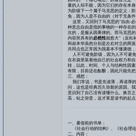
量的人却不能，因为它们的存在本身
为阶级下一个属于马克思的定义：阶
免，因为人是不自由的（对于无条件
这里，又回到了马克思的
“自由
-
必
种意志自由是指的事物的一种存在的
次的，是服从因果律的。而马克思的
内容所具有的
必然性
就愈大
”（反杜
和叔本华虽然分别是左右对立的两派
共同点也正常因为我基本不懂康德，
人不可避免阶级，因为人不可避免
在衣袋里装着他自己的社会权力和自
转，以此，时间、个人与结构性因素
有限，目前还在酝酿，因此只能先把
三、感想：
我们常说，书是先读薄，再读厚的
问，这也是经典历久弥新的原因。我
意识到了自己没有读懂什么。换言之
高，钻之弥坚，这才算是读书的起点
一、暑假前的书单：
《社会行动的结构》、《社会理论
二、内容：