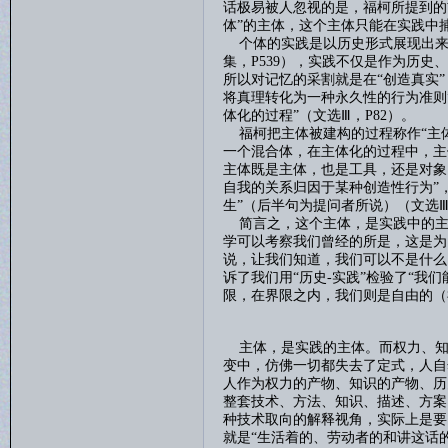
话极易被人忽视的是，福柯所提到的前
体”的主体，这个主体只能在实践中
个体的实践是以历史形式展现出来
集，
P539
），实践不仅是作为历史、
所以对记忆的采割就是在“创造真实
将真理转化为一种永久性的行为准则”
体化的过程”（文选Ⅲ，
P82
）。
福柯把主体被建构的过程称作
“主
一个混合体，在主体化的过程中，主体
主体既是主体，也是工具，还是对象
自我的关系归因于某种创造性行为”
生”（后半句为提问者所说）（文选
简言之，这个主体，是实践中的主
学可以考察我们曾经的所是，这是为
说，让我们知道，我们可以不是什么
诉了我们用“历史
-
实践”检验了“我
限，在界限之内，我们则是自由的（
主体，是实践的主体。而权力、知
变中，仿佛一切都失去了定式，人自
人作为权力的产物、知识的产物、历
整套技术、方法、知识、描述、方案
种技术取向的解释视角，实际上是要
就是“生活着的、劳动者的和讲这话