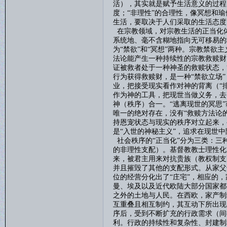
活），其实就是赋予生活意义的过程
度；“非理性”的合理性，像冥想和
生活，要取决于人们采取的生活态度
在宗教领域，对宗教生活的正当化
系统地、毫不含糊地指向无可移易的
为“禁欲”和“冥想”两种。宗教禁欲
法论能产生一种持续性的宗教救赎财
证被救者处于一种神圣的救赎状态，
行为获得救赎财，是一种“禁欲立场
业，把接受现实看作对神的背离（“排
作为神的工具，把现世当做义务，去
神（秩序）合一。“逃离现世的冥思
唯一的绝对存在，没有“救赎方法论
持恩宠状态与现实的秩序对立起来，
是“入世的神秘主义”，追求在现世
社会秩序的
“正当化”分为三类：
的非理性支配）。基督教教士理性化
来，被君主用来对抗贵族（教权制支
并且摧毁了其他的支配形式。从家父
位的经营分化出了“庄宅”，相应的
曼、埃及以及近代欧陆大部分国家都
之外的土地与人民。在西欧，家产制
互重叠且相互制约，其互动下所出现
序后，受到不断扩充的行政需求（间
利。行政的持续性和复杂性、封建制