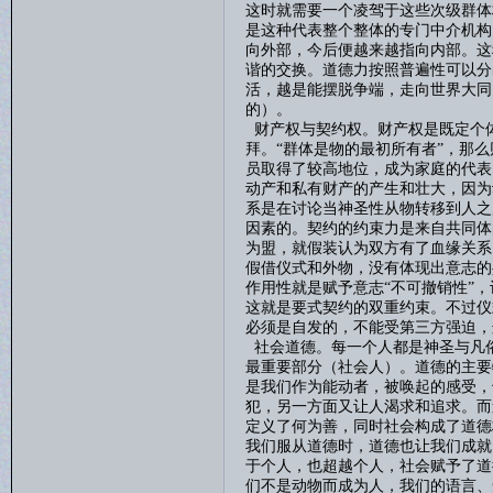
这时就需要一个凌驾于这些次级群体
是这种代表整个整体的专门中介机构
向外部，今后便越来越指向内部。这
谐的交换。道德力按照普遍性可以分
活，越是能摆脱争端，走向世界大同
的）。
财产权与契约权。财产权是既定个
拜。
“群体是物的最初所有者”，那
员取得了较高地位，成为家庭的代表
动产和私有财产的产生和壮大，因为
系是在讨论当神圣性从物转移到人之
因素的。契约的约束力是来自共同体
为盟，就假装认为双方有了血缘关系
假借仪式和外物，没有体现出意志的
作用性就是赋予意志“不可撤销性”
这就是要式契约的双重约束。不过仪
必须是自发的，不能受第三方强迫，
社会道德。每一个人都是神圣与凡
最重要部分（社会人）。道德的主要
是我们作为能动者，被唤起的感受，
犯，另一方面又让人渴求和追求。而
定义了何为善，同时社会构成了道德
我们服从道德时，道德也让我们成就
于个人，也超越个人，社会赋予了道
们不是动物而成为人，我们的语言、