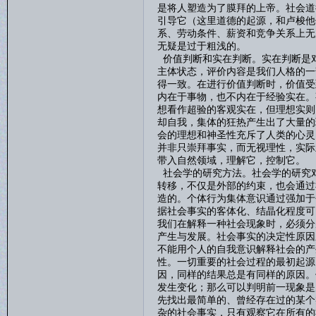
是将人塑造为了膜拜的上帝。社会道
引导它（这里道德的起源，和卢梭他
系、劳动条件、薪资和竞争关系上无
无疑是过于粗浅的。
价值判断和实在判断。实在判断是
主体状态，评价内容是我们人格的一
得一致。在进行价值判断时，价值受
内在于事物，也不内在于经验实在。
想看作超验的客观实在，但理想实则
却自我，集体的狂热产生出了大量的
会的理想和神圣性充斥了人类的心灵
并非只崇拜事实，而无视理性，实际
带入自然领域，理解它，控制它。
社会学的研究方法。社会学的研究
转移，不仅是外部的约束，也会通过
造的。个体行为集体意识通过强加于
据社会事实的客体化、结晶化程度可
我们在解释一种社会现象时，必须分
产生与发展。社会事实的决定性原因
不能用个人的自我意识解释社会的产
性。一切重要的社会过程的最初起源
因，同样的结果总是有同样的原因。
发生变化；那么可以判明前一现象是
先找出最简单的、曾经存在过的某个
杂的社会事实，只有观察它在所有的