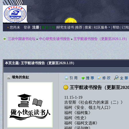
»
您尚未
登录
注册
|
返回主站
|
研究生读书
|
推荐
|
搜索
|
社区服务
|
帮助
|
订阅
三农中国读书论坛
»
中心研究生读书报告
»
王宇航读书报告（更新至2020.1.19）
本页主题:
王宇航读书报告（更新至2020.1.19）
墙角的鱼缸
王宇航读书报告（更新至2020.
11.15-1-19
吉登斯《社会权力的来源（二）》
福柯《安全、领土与人口》
福柯《福柯集》
福柯《性史》
福柯《福柯文选Ⅲ》
福柯《词与物》