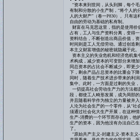
“资本来到世间，从头到脚，每个毛
有制和分散的小生产制，“将个人的
人的大财产”（卷一
P830
）。只有这
自由的劳动为基础的私有制。
财富在马克思这里，指的是使用价
占有，工人与生产资料分离，变得一
资料结合，不断创造出商品价值，资
时间则是工人无偿劳动。通过创造剩
本主义财富增值的秘密就隐藏于此。
资本主义的失业危机和经济危机集
术构成，减少资本的可变部分来增加
同总资本的占比会不断减少，即更少
下，剩余产品占总资本的比重会下降
同时，随着生产技术进步带来的利润
集中。此时，一方面是过剩的失业，
一切提高社会劳动生产力的方法都
段，都使工人畸形发展，成为局部的
并且随着科学作为独立的力量被并入
人沦为社会生产的一个零件，从“社
须通过社会化大生产开展，在这种情
生产
-
消费的一个环节而存在的，他
生产的资本，因为他没有办法自己生
了。
“原始共产主义
-
封建主义
-
资本主义
-
克思看来，是生产力的自我实现。历