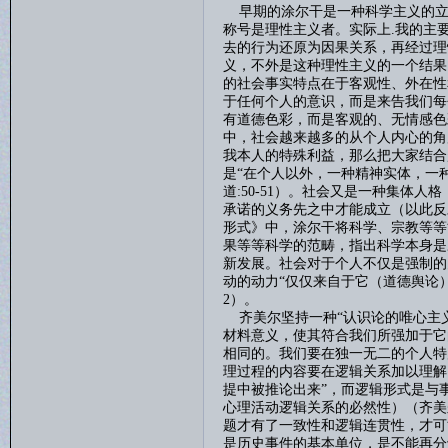
早期的涂尔干是一种科学主义的立
称号是理性主义者。实际上
.
我的主
去的行为还原为因果关系，再经过理
义，不外是这种理性主义的一个结果
的社会事实特点在于客观性、外在性
于任何个人的意识，而是来告我们每
有道德色彩，而是客观的、无情感色
中，社会越来越多的从个人内心的角
我本人的特殊利益，那么把大家结合
是“在个人以外，一种精神实体，一
道
:50-51
）。社会又是一种集体人格
承诺的义务先之中才能成立（以此反
形式》中，涂尔干将科学、宗教等等
果等等科学的范畴，指出科学本身是
新发展。社会对于个人不仅是强制的
动的动力“仅仅来自于它（道德舆论
2
）。
齐美尔坚持一种
“认识论的唯心主
材料意义，使其符合我们所强加于它
相同的。我们要在独一无二的个人特
理过程的内容要在逻辑关系加以理解
提中被推论出来”，而逻辑形式是与
心理活动逻辑关系的必然性）（齐美
题才有了一致性和逻辑连贯性，才可
是历史事件的基本单位，是不能再分