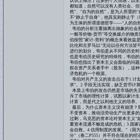
认识上倾注了过多的个人情感，以至
都知道，自然可以没有人类社会。但
然”、“自为的自然”，是为人所需的
不“静止于自身”，他其实则静止于
为主体的所谓道德哲学——“人的自然
韦伯的分析注重抽离出抽象的社会
一般等价物
-
货币”等交换媒介的物
伯按照“家计
-
营利”的概念来看效益
比伦和古罗马以“无论以任何方法皆
进行的划分，韦伯是从不同的历史时
也是韦伯历史研究的特殊性，韦伯的
韦伯也指出了资本主义会面临的问题
权在资产关系者手中（股东），这种
济危机的一个根源。
韦伯对共产主义的攻击点在于
1.
计
求”。
2.
手段无法实现，缺乏货币计
本质上韦伯的攻击仍然是市场的失
斥了市场的理性计算，试图以家计生
计算，而是代之以利他主义的培养。
最后，
为什么资本主义没有崩溃？
不变资本，推动活劳动生产出更多的
过剩，马克思的资本论对资本主义“
重资本流通不畅造成的危机；
3.
国家
会自救。
4.
信用制度的发展。
“（因
分”（卷二
P555
）并不符合现在的经