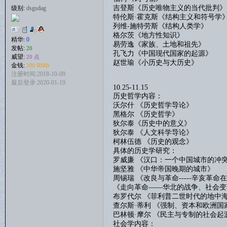
吉登斯《历史唯物主义的当代批判》
级别:
dsgsdag
特伦斯
·霍克斯《结构主义和符号学
列维
-
施特劳斯《结构人类学》
格尔茨《地方性知识》
精华:
0
易劳逸《家族、土地和祖先》
发帖:
20
孔飞力《中国现代国家的起源》
威望:
20 点
赵世瑜《小历史与大历史》
金钱:
200 RMB
注册时间:2018-10-09
最后登录:2020-01-19
10.25-11.15
历史哲学内容：
沃尔什
《
历史哲学导论
》
黑格尔
《
历史哲学
》
狄尔泰《历史中的意义》
狄尔泰
《
人文科学导论
》
柯林伍德
《
历史的观念
》
具体的历史学研究：
罗威廉
《汉口：一个中国城市的冲
施坚雅
《
中华帝国晚期的城市
》
周锡瑞
《
改良与革命
-----
辛亥革命在
《
走向革命
——
华北的战争、社会变
布罗代尔
《菲利普二世时代的地中
查尔斯
·蒂利 《强制、资本和欧洲国
巴林顿
·
摩尔
《
民主与专制的社会起
社会学内容：