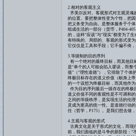
2.相对的客观主义
齐美尔反对。客观形式对主观灵魂
的位置。要把整体性变为个性，把因
把义务变为自由。是整体服务于个体
组成生活的一部分（货币，
P404-405
的，这样“应该”与“现实”都变为了
有特殊的、局部的、客观的形式变为
它仅仅是工具和手段；它不偏不倚，
3.等级制的目的序列
有一个绝对的最终目标，而其他目
是“单个的人可能会陷入谬误，而整
值”（“理性道德”），它排除了个
终极目标存在的道义价值（献身上帝
的一个设想为终极目标，而其他作为
作为目的序列最后一级存在的终极
道义价值不同的客观性是不可调和的
之间的等级秩序，是实现生活的伦理
灵成为更高的统一性。是道德行动的
任（哲学，
P175
）。是我们想去做，
4.主观与客观的形式
古典文化是关于形式的文化，而现
前，我们面临的是斗争的新阶段：
“