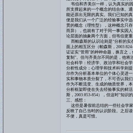
韦伯和齐美尔一样，认为真实的因
所支撑起来的一个概念的结合体。通
能还原出无限的真实。我们已知的真
便是我们从一个广泛的经验事实中选
贯的概念（理性型），这种概念只存
而异），也就有了对于同一事实因人
论层面的抽象两个方面，但韦伯更重
而帕森斯的认识论则是
“分析的实
面上的相互区分（帕森斯，
2003:824
证证实“管用”的种种命题，换言之，
复制”。但与齐美尔不同的是，他将
社会科学：经济学、政治学和社会学
分析性成分；心理学和技术科学则提
尔作为分析基本单位的个体心灵进一
实和事物本质分裂了，不可否认我们
作为不断流变、生成的物质世界，本
分析框架即使在失去经验事实的鲜活
斯，
2003:853-854
），但这时“知识的
三、感想：
这些是暑假前总结的一些社会学家
反映了自己当时的认识阶段。之后读
不便，真是可惜。