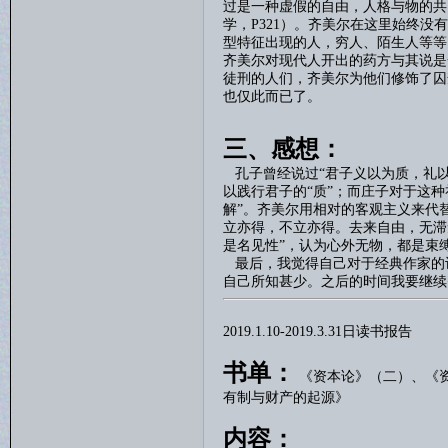
过是一种虚假的自由，人格与物的共
学，
P321
）。齐美尔在这里始终没有
型特征出现的人，穷人、陌生人等等
齐美尔对现代人开出的药方与其说是
徒刑的人们，齐美尔为他们修饰了囚
也仅此而已了。
三、感想：
孔子曾经说过
“
君子义以为质，礼
以践行君子的“质”；而庄子对于这种
解”。齐美尔用相对的客观主义来代
立亦得，不立亦得。去来自由，无滞
是名见性”，认为心外无物，都是束
最后，我觉得自己对于经典作家的
自己所知甚少。之后的时间我要继续
2019.1.10-2019.3.31
日读书报告
书单：
《资本论》（二）、
《
有制与财产的起源》
内容：