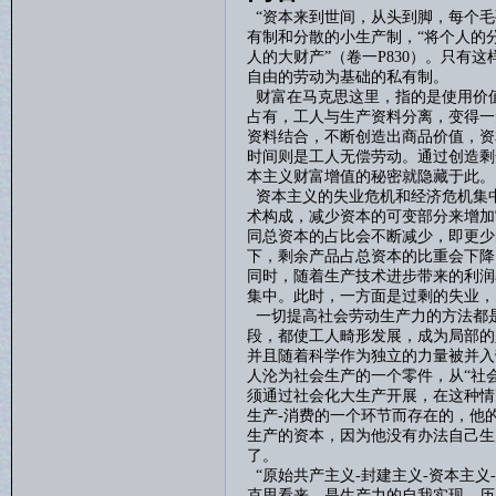
“资本来到世间，从头到脚，每个毛
有制和分散的小生产制，“将个人的
人的大财产”（卷一
P830
）。只有这
自由的劳动为基础的私有制。
财富在马克思这里，指的是使用价
占有，工人与生产资料分离，变得一
资料结合，不断创造出商品价值，资
时间则是工人无偿劳动。通过创造剩
本主义财富增值的秘密就隐藏于此。
资本主义的失业危机和经济危机集
术构成，减少资本的可变部分来增加
同总资本的占比会不断减少，即更少
下，剩余产品占总资本的比重会下降
同时，随着生产技术进步带来的利润
集中。此时，一方面是过剩的失业，
一切提高社会劳动生产力的方法都
段，都使工人畸形发展，成为局部的
并且随着科学作为独立的力量被并入
人沦为社会生产的一个零件，从“社
须通过社会化大生产开展，在这种情
生产
-
消费的一个环节而存在的，他
生产的资本，因为他没有办法自己生
了。
“原始共产主义
-
封建主义
-
资本主义
-
克思看来，是生产力的自我实现。历