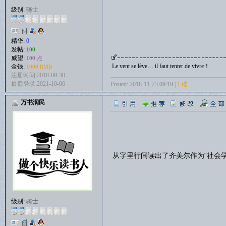
级别:
骑士
精华:
0
发帖:
100
威望:
100 点
Le vent se lève… il faut tenter de vivre！
金钱:
1000 RMB
注册时间:2018-09-30
最后登录:2021-10-06
Posted: 2018-11-23 09:19 |
1 楼
万书润民
从字里行间读出了齐美尔作为“社会学
级别:
骑士