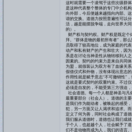
这时就需要一个凌驾于这些次级群体
是这种代表整个整体的专门中介机构
向外部，今后便越来越指向内部。这
谐的交换。道德力按照普遍性可以分
活，越是能摆脱争端，走向世界大同
的）。
财产权与契约权。财产权是既定个
拜。
“群体是物的最初所有者”，那
员取得了较高地位，成为家庭的代表
动产和私有财产的产生和壮大，因为
系是在讨论当神圣性从物转移到人之
因素的。契约的约束力是来自共同体
为盟，就假装认为双方有了血缘关系
假借仪式和外物，没有体现出意志的
作用性就是赋予意志“不可撤销性”
这就是要式契约的双重约束。不过仪
必须是自发的，不能受第三方强迫，
社会道德。每一个人都是神圣与凡
最重要部分（社会人）。道德的主要
是我们作为能动者，被唤起的感受，
犯，另一方面又让人渴求和追求。而
定义了何为善，同时社会构成了道德
我们服从道德时，道德也让我们成就
于个人，也超越个人，社会赋予了道
们不是动物而成为人，我们的语言、