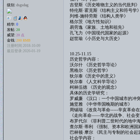
吉登斯《历史唯物主义的当代批判》
级别:
dsgsdag
特伦斯
·霍克斯《结构主义和符号学
列维
-
施特劳斯《结构人类学》
格尔茨《地方性知识》
精华:
0
易劳逸《家族、土地和祖先》
发帖:
20
孔飞力《中国现代国家的起源》
威望:
20 点
赵世瑜《小历史与大历史》
金钱:
200 RMB
注册时间:2018-10-09
最后登录:2020-01-19
10.25-11.15
历史哲学内容：
沃尔什
《
历史哲学导论
》
黑格尔
《
历史哲学
》
狄尔泰《历史中的意义》
狄尔泰
《
人文科学导论
》
柯林伍德
《
历史的观念
》
具体的历史学研究：
罗威廉
《汉口：一个中国城市的冲
施坚雅
《
中华帝国晚期的城市
》
周锡瑞
《
改良与革命
-----
辛亥革命在
《
走向革命
——
华北的战争、社会变
布罗代尔
《菲利普二世时代的地中
查尔斯
·蒂利 《强制、资本和欧洲国
巴林顿
·
摩尔
《
民主与专制的社会起
社会学内容：