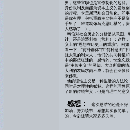
要，这些官职也是官僚制化的起源。
身份限制反而能为资本主义的发展创
的行程。卡里斯玛则会日常化、即事
是你有理，包括重商主义掠夺不是资
手里了，难道就像马克思吐槽的，资
人感动了！）。
韦伯对社会历史的分析是从意图、
计）还是追逐利益（营利）；这样，
义上的
“思想在历史上的重演”。例
看一下，“何种群体”在“何种意图”
犹太教的利未人，他们的共同特征和
中的那些狂迷的、感情的、恍惚忘我
是“主智主义”的灵知。大众所需的
大利的农民求雨不成，就会往圣像脸
乘佛教。
他的理性主义是一种生活的方法论
同时是对理性的赋魅。这样的理性原
了新的传统主义，但是当理性的意义
感想：
这次总结的还是不好
加油，努力读书。感想其实很简单，
的，今后还请大家多多关照。
————————————————