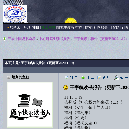
»
您尚未
登录
注册
|
返回主站
|
研究生读书
|
推荐
|
搜索
|
社区服务
|
帮助
|
订阅
三农中国读书论坛
»
中心研究生读书报告
»
王宇航读书报告（更新至2020.1.19）
本页主题:
王宇航读书报告（更新至2020.1.19）
墙角的鱼缸
王宇航读书报告（更新至2020.
11.15-1-19
吉登斯《社会权力的来源（二）》
福柯《安全、领土与人口》
福柯《福柯集》
福柯《性史》
福柯《福柯文选Ⅲ》
福柯《词与物》