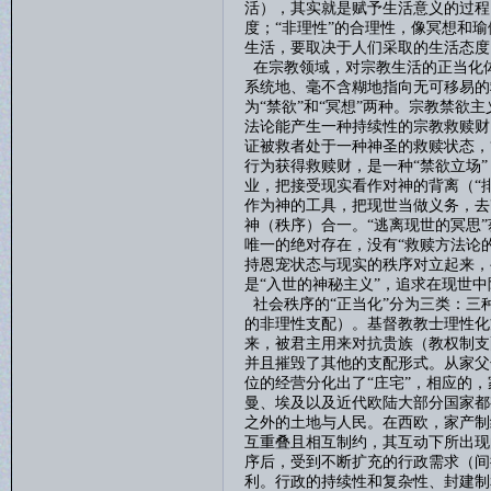
活），其实就是赋予生活意义的过程
度；“非理性”的合理性，像冥想和
生活，要取决于人们采取的生活态度
在宗教领域，对宗教生活的正当化
系统地、毫不含糊地指向无可移易的
为“禁欲”和“冥想”两种。宗教禁欲
法论能产生一种持续性的宗教救赎财
证被救者处于一种神圣的救赎状态，
行为获得救赎财，是一种“禁欲立场
业，把接受现实看作对神的背离（“排
作为神的工具，把现世当做义务，去
神（秩序）合一。“逃离现世的冥思
唯一的绝对存在，没有“救赎方法论
持恩宠状态与现实的秩序对立起来，
是“入世的神秘主义”，追求在现世
社会秩序的
“正当化”分为三类：
的非理性支配）。基督教教士理性化
来，被君主用来对抗贵族（教权制支
并且摧毁了其他的支配形式。从家父
位的经营分化出了“庄宅”，相应的
曼、埃及以及近代欧陆大部分国家都
之外的土地与人民。在西欧，家产制
互重叠且相互制约，其互动下所出现
序后，受到不断扩充的行政需求（间
利。行政的持续性和复杂性、封建制