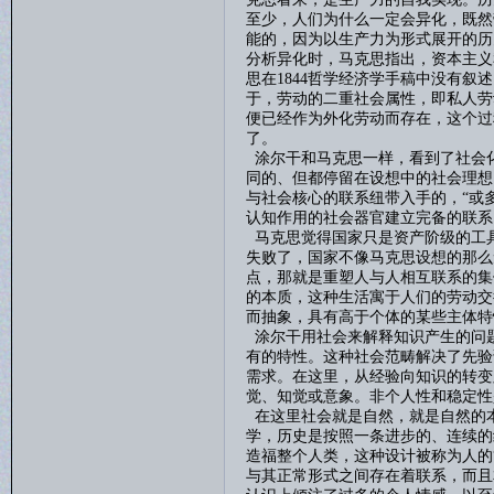
至少，人们为什么一定会异化，既然
能的，因为以生产力为形式展开的历
分析异化时，马克思指出，资本主义
思在
1844
哲学经济学手稿中没有叙述
于，劳动的二重社会属性，即私人劳
便已经作为外化劳动而存在，这个过
了。
涂尔干和马克思一样，看到了社会
同的、但都停留在设想中的社会理想
与社会核心的联系纽带入手的，“或
认知作用的社会器官建立完备的联系
马克思觉得国家只是资产阶级的工
失败了，国家不像马克思设想的那么
点，那就是重塑人与人相互联系的集
的本质，这种生活寓于人们的劳动交
而抽象，具有高于个体的某些主体特
涂尔干用社会来解释知识产生的问
有的特性。这种社会范畴解决了先验
需求。在这里，从经验向知识的转变
觉、知觉或意象。非个人性和稳定性
在这里社会就是自然，就是自然的
学，历史是按照一条进步的、连续的
造福整个人类，这种设计被称为人的
与其正常形式之间存在着联系，而且