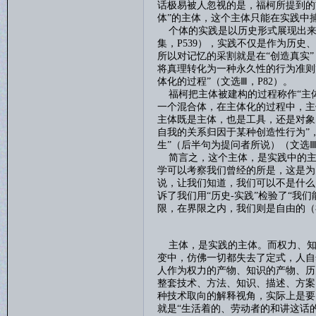
话极易被人忽视的是，福柯所提到的前
体”的主体，这个主体只能在实践中
个体的实践是以历史形式展现出来
集，
P539
），实践不仅是作为历史、
所以对记忆的采割就是在“创造真实
将真理转化为一种永久性的行为准则”
体化的过程”（文选Ⅲ，
P82
）。
福柯把主体被建构的过程称作
“主
一个混合体，在主体化的过程中，主体
主体既是主体，也是工具，还是对象
自我的关系归因于某种创造性行为”
生”（后半句为提问者所说）（文选
简言之，这个主体，是实践中的主
学可以考察我们曾经的所是，这是为
说，让我们知道，我们可以不是什么
诉了我们用“历史
-
实践”检验了“我
限，在界限之内，我们则是自由的（
主体，是实践的主体。而权力、知
变中，仿佛一切都失去了定式，人自
人作为权力的产物、知识的产物、历
整套技术、方法、知识、描述、方案
种技术取向的解释视角，实际上是要
就是“生活着的、劳动者的和讲这话