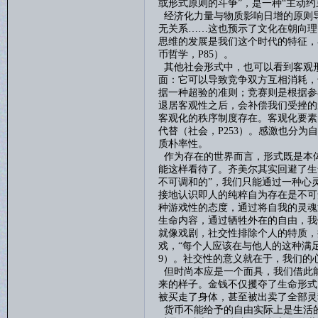
或形式原则的斗争”，是一种“主动约
经济化力量与物质影响日增的原则
无关系
……这也预示了文化在朝向理
思维的发展是我们这个时代的特征，
币哲学，
P85
）。
其他社会形式中，也可以看到客观
面：它可以导致竞争双方互相消耗，
据一种超验的准则；竞赛则是根据参
退居客观性之后，会补偿我们受挫的
客观化的秩序制度存在。客观化要素
代替（社会，
P253
）。感激也分为自
质朴率性。
作为存在的世界而言，形式既是本
能这样看待了。齐美尔其实回避了生
不可调和的”，我们只能通过一种心
接地认识即人的纯粹自为存在是不可
种游戏性的态度，通过将自我的灵魂
生命内容
，
通过牺牲外在的自由，我
就像戏剧
，
社交性排除个人的特质，
戏，
“每个人应该在与他人的这种满
9
）。社交性的意义就在于，我们的心
但
时尚本应是一个面具，我们借此
来的样子。金钱不仅攫夺了生命形式
被买走了身体，甚至被出卖了全部灵
货币不能给予的自由实际上是生活