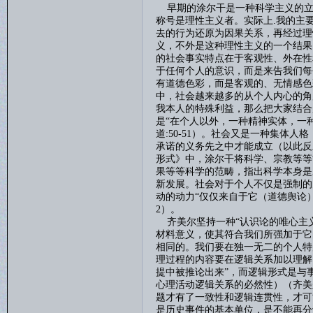
早期的涂尔干是一种科学主义的立
称号是理性主义者。实际上
.
我的主
去的行为还原为因果关系，再经过理
义，不外是这种理性主义的一个结果
的社会事实特点在于客观性、外在性
于任何个人的意识，而是来告我们每
有道德色彩，而是客观的、无情感色
中，社会越来越多的从个人内心的角
我本人的特殊利益，那么把大家结合
是“在个人以外，一种精神实体，一
道
:50-51
）。社会又是一种集体人格
承诺的义务先之中才能成立（以此反
形式》中，涂尔干将科学、宗教等等
果等等科学的范畴，指出科学本身是
新发展。社会对于个人不仅是强制的
动的动力“仅仅来自于它（道德舆论
2
）。
齐美尔坚持一种
“认识论的唯心主
材料意义，使其符合我们所强加于它
相同的。我们要在独一无二的个人特
理过程的内容要在逻辑关系加以理解
提中被推论出来”，而逻辑形式是与
心理活动逻辑关系的必然性）（齐美
题才有了一致性和逻辑连贯性，才可
是历史事件的基本单位，是不能再分