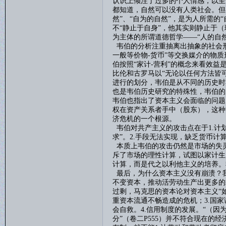
认识上倾注了过多的个人情感，以至
都知道，自然可以没有人类社会。但
然”、“自为的自然”，是为人所需的
不“静止于自身”，他其实则静止于
为主体的所谓道德哲学——“人的自然
韦伯的分析注重抽离出抽象的社会
一般等价物
-
货币”等交换媒介的物
伯按照“家计
-
营利”的概念来看效益
比伦和古罗马以“无论以任何方法皆
进行的划分，韦伯是从不同的历史时
也是韦伯历史研究的特殊性，韦伯的
韦伯也指出了资本主义会面临的问题
权在资产关系者手中（股东），这种
济危机的一个根源。
韦伯对共产主义的攻击点在于
1.
计
求”。
2.
手段无法实现，缺乏货币计
本质上韦伯的攻击仍然是市场的失
斥了市场的理性计算，试图以家计生
计算，而是代之以利他主义的培养。
最后，
为什么资本主义没有崩溃？
不变资本，推动活劳动生产出更多的
过剩，马克思的资本论对资本主义“
重资本流通不畅造成的危机；
3.
国家
会自救。
4.
信用制度的发展。
“（因
分”（卷二
P555
）并不符合现在的经