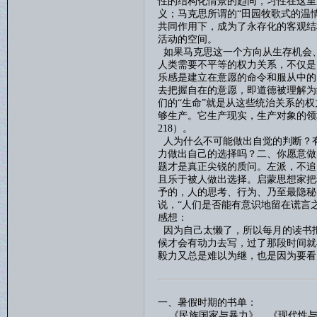
性的结构化情景的趋同，习性在这里
义；马克思所谓的“田园牧歌式的温
共同作用下，成为了永存化的客观结
活动的空间。
如果马克思这一个方向从生存机会
人类需要不平等的权力关系，不仅是
乐感是建立在意愿的命令和服从中的
去把握自在的意愿，即道德被理解为
们的
“生命”就是从这些统治关系的
够生产。它生产现实，生产对象的领
218
）。
人为什么不可能做出自觉的判断？
力做出自己的选择吗？二、你愿意做
题才是真正尖锐的质问。左派，不追
且乐于被人做出选择。启蒙思想家把
予的，人的思考、行为、乃至最隐秘
说，
“人们是否能有意识地留在谎言
感想：
因为自己太懒了，所以每月的读书
候才会有动力去写，过了那段时间就
毅力又总是难以为继，也是因为要看
一、暑假时期的书单：
《
民族国家与暴力
》、《
现代性