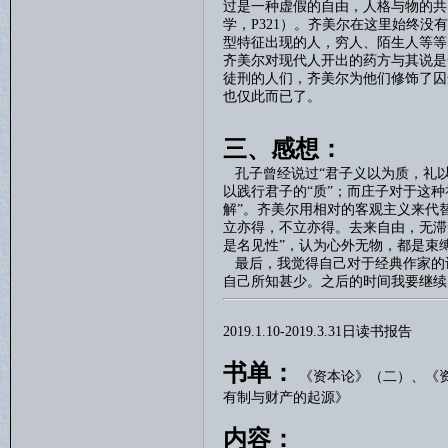
过是一种虚假的自由，人格与物的共
学，
P321
）。齐美尔在这里始终没有
型特征出现的人，穷人、陌生人等等
齐美尔对现代人开出的药方与其说是
徒刑的人们，齐美尔为他们修饰了囚
也仅此而已了。
三、感想：
孔子曾经说过
“
君子义以为质，礼
以践行君子的“质”；而庄子对于这种
解”。齐美尔用相对的客观主义来代
立亦得，不立亦得。去来自由，无滞
是名见性”，认为心外无物，都是束
最后，我觉得自己对于经典作家的
自己所知甚少。之后的时间我要继续
2019.1.10-2019.3.31
日读书报告
书单：
《资本论》（二）、
《
有制与财产的起源》
内容：