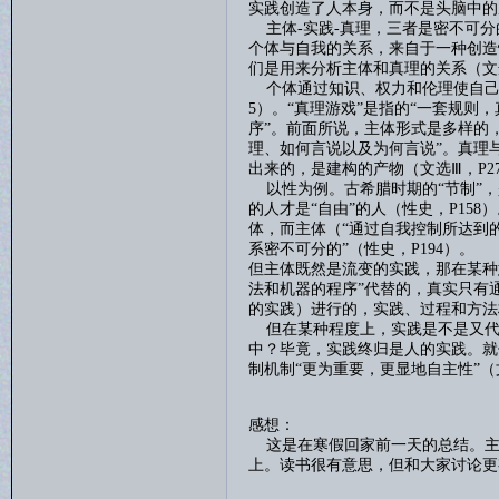
实践创造了人本身，而不是头脑中的
主体
-
实践
-
真理，三者是密不可分
个体与自我的关系，来自于一种创造
们是用来分析主体和真理的关系（文
个体通过知识、权力和伦理使自
5
）。“真理游戏”是指的“一套规则
序”。前面所说，主体形式是多样的
理、如何言说以及为何言说”。真理
出来的，是建构的产物（文选Ⅲ，
P2
以性为例。古希腊时期的
“节制”
的人才是“自由”的人（性史，
P158
）
体，而主体（“通过自我控制所达到的
系密不可分的”（性史，
P194
）。
但主体既然是流变的实践，那在某种
法和机器的程序”代替的，真实只有通
的实践）进行的，实践、过程和方法
但在某种程度上，实践是不是又代
中？毕竟，实践终归是人的实践。就
制机制“更为重要，更显地自主性”（
感想：
这是在寒假回家前一天的总结。主
上。读书很有意思，但和大家讨论更