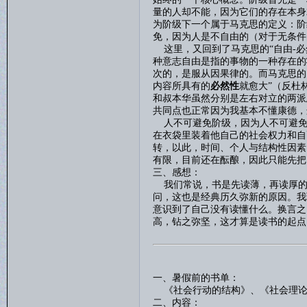
量的人却不能，因为它们的存在本身
为阶级下一个属于马克思的定义：阶
免，因为人是不自由的（对于无条件
这里，又回到了马克思的
“自由
-
必
种意志自由是指的事物的一种存在的
次的，是服从因果律的。而马克思的
内容所具有的
必然性
就愈大
”（反杜
和叔本华虽然分别是左右对立的两派
共同点也正常因为我基本不懂康德，
人不可避免阶级，因为人不可避免
在衣袋里装着他自己的社会权力和自
转，以此，时间、个人与结构性因素
有限，目前还在酝酿，因此只能先把
三、感想：
我们常说，书是先读薄，再读厚的
问，这也是经典历久弥新的原因。我
意识到了自己没有读懂什么。换言之
高，钻之弥坚，这才算是读书的起点
一、暑假前的书单：
《社会行动的结构》、《社会理论
二、内容：