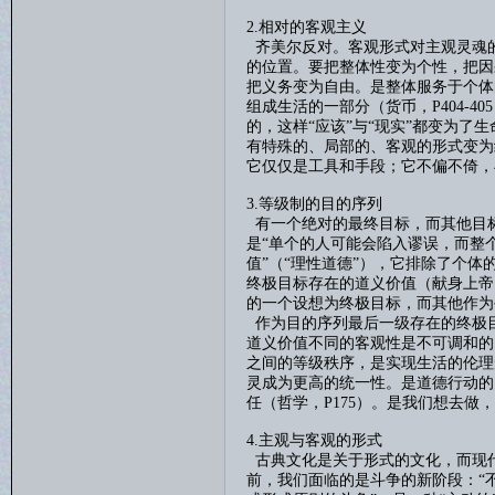
2.相对的客观主义
齐美尔反对。客观形式对主观灵魂
的位置。要把整体性变为个性，把因
把义务变为自由。是整体服务于个体
组成生活的一部分（货币，
P404-405
的，这样“应该”与“现实”都变为了
有特殊的、局部的、客观的形式变为
它仅仅是工具和手段；它不偏不倚，
3.等级制的目的序列
有一个绝对的最终目标，而其他目
是“单个的人可能会陷入谬误，而整
值”（“理性道德”），它排除了个
终极目标存在的道义价值（献身上帝
的一个设想为终极目标，而其他作为
作为目的序列最后一级存在的终极
道义价值不同的客观性是不可调和的
之间的等级秩序，是实现生活的伦理
灵成为更高的统一性。是道德行动的
任（哲学，
P175
）。是我们想去做，
4.主观与客观的形式
古典文化是关于形式的文化，而现
前，我们面临的是斗争的新阶段：
“