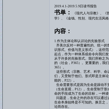
2019.4.1-2019.5.9
日读书报告
书单：
《现代人与宗教》、
《
学》、
《金钱、性别、现代生活风格
内容：
1.作为主体论和认识论的先验形式
齐美尔反对一种普遍性的、统一的
识形式、价值与意义形式），这些范
起点，作为一种体系或命令向我们发
从于许多的先验形式。我们所称之为
的（社会，
P365
）。更重要的，我们
365
）。
这些形式（宗教、艺术、科学、命
们，又受制于他们。形式即是主体论
能的，
P22
）。
生命需要形式是因为生命是躁动不
（生命直观，
P12
）。生命受制于形
命的手段成为了生命的目标，一种凌
问题是，生命之外的存在可以通过
生命本身始终是不可知的。换言之，
论而存在。