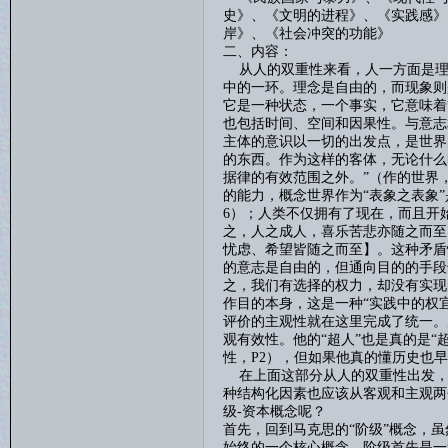
史》、《文明的进程》、《实践感》
岸》、《社会冲突的功能》
二、内容：
从人的双重性来看，人一方面是理
中的一环。理念是自由的，而现象则
它是一种状态，一个事实，它意味着
也包括时间、空间和因果性。与意志
主体的意识以一切的出发点，是世界
的东西。作为这样的客体，无论什么
据律的有效范围之外。”（作的世界
的能力，概念世界作为“表象之表象
6
）；人类不仅拥有了现在，而且开
之，人之成人，喜乐苦悲亦随之而至
忧虑、希望皆随之而至】。这种矛盾
的意志是自由的，但通向目的的手段
之，我们有选择的权力，却没有实现
作目的本身，这是一种“实践中的权宜
评价的主观性就在这里完成了统一。
观有效性。他的“超人”也是真的是“
性，
P2
），但如果他真的懂历史也早
在上面这部分从人的双重性出发，
种结构化因素也应该从客观和主观两
级
-
资本概念呢？
首先，回到马克思的
“阶级”概念，
始终的一个核心概念。阶级首先是一