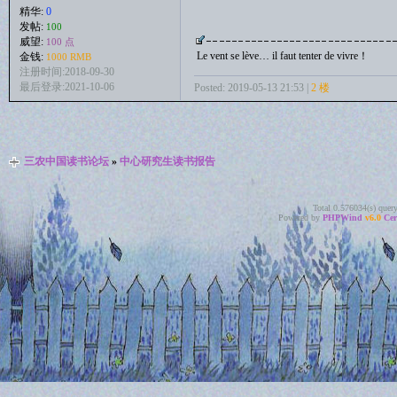
精华:
0
发帖:
100
威望:
100 点
Le vent se lève… il faut tenter de vivre！
金钱:
1000 RMB
注册时间:2018-09-30
最后登录:2021-10-06
Posted: 2019-05-13 21:53 |
2 楼
三农中国读书论坛
»
中心研究生读书报告
Total 0.576034(s) quer
Powered by
PHPWind
v6.0
Cer