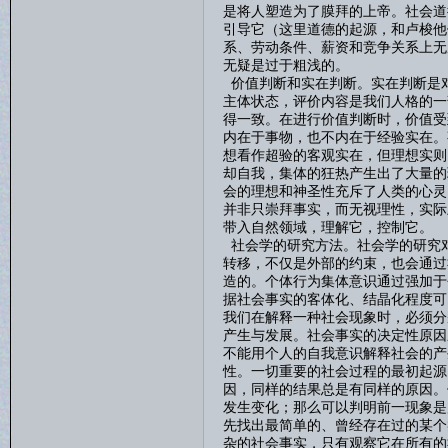
是将人塑造为了膜拜的上帝。社会道
引导它（这里道德的起源，和卢梭他
系、劳动条件、薪资和竞争关系上无
无疑是过于粗浅的。
价值判断和实在判断。实在判断是
主体状态，评价内容是我们人格的一
得一致。在进行价值判断时，价值受
内在于事物，也不内在于经验实在。
想看作超验的客观实在，但理想实则
却自我，集体的狂热产生出了大量的
会的理想和神圣性充斥了人类的心灵
并非只崇拜事实，而无视理性，实际
带入自然领域，理解它，控制它。
社会学的研究方法。社会学的研究
转移，不仅是外部的约束，也会通过
造的。个体行为集体意识通过强加于
据社会事实的客体化、结晶化程度可
我们在解释一种社会现象时，必须分
产生与发展。社会事实的决定性原因
不能用个人的自我意识解释社会的产
性。一切重要的社会过程的最初起源
因，同样的结果总是有同样的原因。
发生变化；那么可以判明前一现象是
先找出最简单的、曾经存在过的某个
杂的社会事实，只有观察它在所有的