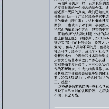
韦伯和齐美尔一样，认为真实的因
所支撑起来的一个概念的结合体。通
能还原出无限的真实。我们已知的真
便是我们从一个广泛的经验事实中选
贯的概念（理性型），这种概念只存
而异），也就有了对于同一事实因人
论层面的抽象两个方面，但韦伯更重
而帕森斯的认识论则是
“分析的实
面上的相互区分（帕森斯，
2003:824
证证实“管用”的种种命题，换言之，
复制”。但与齐美尔不同的是，他将
社会科学：经济学、政治学和社会学
分析性成分；心理学和技术科学则提
尔作为分析基本单位的个体心灵进一
实和事物本质分裂了，不可否认我们
作为不断流变、生成的物质世界，本
分析框架即使在失去经验事实的鲜活
斯，
2003:853-854
），但这时“知识的
三、感想：
这些是暑假前总结的一些社会学家
反映了自己当时的认识阶段。之后读
不便，真是可惜。