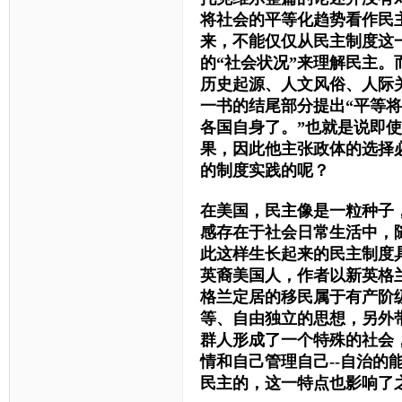
将社会的平等化趋势看作民
来，不能仅仅从民主制度这
的
“社会状况”来理解民主
。
历史起源、人文风俗、人际
一书的结尾部分提出“
平等将
各国自身了
。
”也就是说即
果，因此他主张政体的选择
的制度实践的呢？
在美国，民主像是一粒种子
感存在于社会日常生活中，
此这样生长起来的民主制度
英裔美国人，作者以新英格
格兰定居的移民属于
有产阶
等、自由独立的思想，
另外
群人形成了一个特殊的社会
情
和
自己管理自己
--自治的
民主的，这一特点也影响了