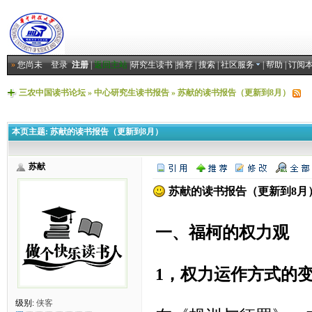
»
您尚未
登录
注册
|
返回主站
|
研究生读书
|
推荐
|
搜索
|
社区服务
|
帮助
|
订阅
三农中国读书论坛
»
中心研究生读书报告
»
苏献的读书报告（更新到8月）
本页主题:
苏献的读书报告（更新到8月）
苏献
苏献的读书报告（更新到8月
一、
福柯的权力观
1，
权力运作方式的
级别:
侠客