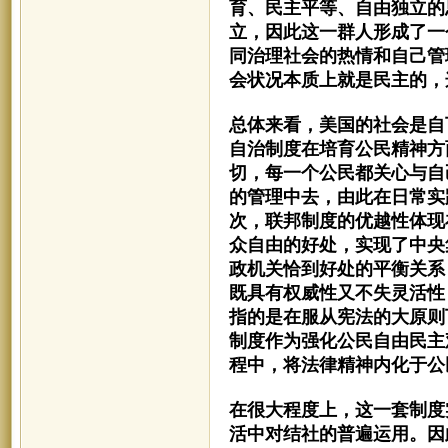
育、民主平等、自由独立的
立，
因此这一群人形成了一
同治理社会
的热情
和
自己管
会状况本质上就是民主的，
总体来看，美国的社会是自
自治制度在培育公民精神方
切，每一个公民都关心与自
的管理中去，由此
在日常实
次，
联邦制度
的优越性体现
众自由的好处，实现了中央
政机关恰到好处的平衡关系
既具有权威性又不失灵活性
指的是
在服从宪法的大原则
制度
作为
强化
公民自由民主
程中，将法律精神内化于公
在很大程度上，这一套制度
活中对结社的
普遍
运用
。因