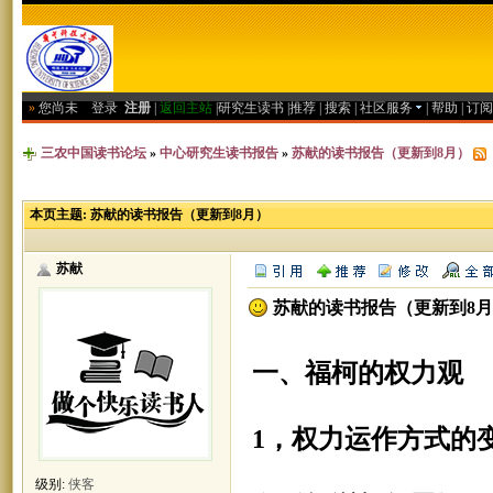
»
您尚未
登录
注册
|
返回主站
|
研究生读书
|
推荐
|
搜索
|
社区服务
|
帮助
|
订阅
三农中国读书论坛
»
中心研究生读书报告
»
苏献的读书报告（更新到8月）
本页主题:
苏献的读书报告（更新到8月）
苏献
苏献的读书报告（更新到8
一、
福柯的权力观
1，
权力运作方式的
级别:
侠客