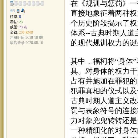
在《规训与惩罚》一
直接地象征着两种权
精华:
0
个历史阶段揭示了权
发帖:
23
威望:
23 点
体系
--古典时期人道
金钱:
230 RMB
注册时间:2018-10-09
的现代规训权力的诞
最后登录:2020-08-16
其中，福柯将
“身体
具。对身体的权力干
占有并施加在罪犯的
犯罪真相的仪式以及
古典时期人道主义改
罚与表象符号的连接
力对象兜兜转转还是
一种精细化的对身体