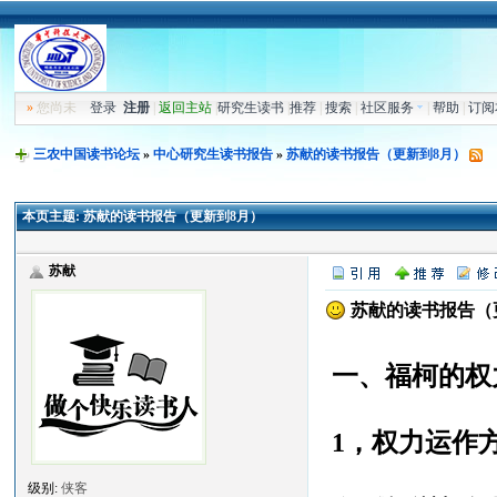
»
您尚未
登录
注册
|
返回主站
|
研究生读书
|
推荐
|
搜索
|
社区服务
|
帮助
|
订阅
三农中国读书论坛
»
中心研究生读书报告
»
苏献的读书报告（更新到8月）
本页主题:
苏献的读书报告（更新到8月）
苏献
苏献的读书报告（
一、
福柯的权
1，
权力运作
级别:
侠客