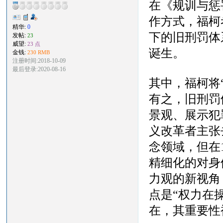
在《规训与惩
作方式，福柯
精华:
0
下的旧刑罚体
发帖:
23
威望:
23 点
诞生。
金钱:
230 RMB
注册时间:2018-10-09
最后登录:2020-08-16
其中，福柯将
有之，旧刑罚
景观、展示犯
义改革者主张
念领域，但在
精细化的对身
力观的新视角
点是“权力在
在，其重要性