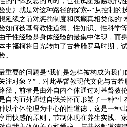
性的个体反思的同时，也在试图超越现代
验史》就是对这种路径的探索
--“从控制
想延续之前对惩罚制度和疯癫真相类似的
验如何被基督教性道德、性知识、性科学
由于性经验是身体经验的最集中体现，而
本中福柯将目光转向了古希腊罗马时期，
验。
最重要的问题是
“
我们是怎样被构成为我们
关注对象？
”，对此基督教现代文化与古希
路径，前者是由外自内个体通过对基督教
是自内而外通过自我关怀而形塑了一种“生存
种以个体伦理为中心的性道德，这是一种
享用快感的原则，节制体现在养生实践、
对自我主体的关心和爱护，与基督教道德