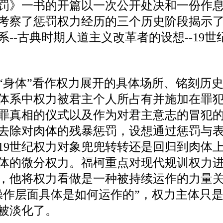
罚》一书的开篇以一次公开处决和一份作
考察了惩罚权力经历的三个历史阶段揭示
系
--古典时期人道主义改革者的设想--1
“身体”看作权力展开的具体场所、铭刻历
体系中权力被君主个人所占有并施加在罪
罪真相的仪式以及作为对君主意志的冒犯
去除对肉体的残暴惩罚，设想通过惩罚与
19世纪权力对象兜兜转转还是回归到肉体上
体的微分权力。福柯重点对现代规训权力
，他将权力看做是一种被持续运作的力量
操作层面具体是如何运作的”，权力主体只
被淡化了。