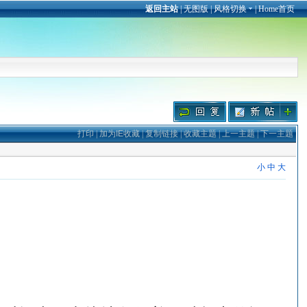
返回主站
|
无图版
|
风格切换
|
Home首页
打印
|
加为IE收藏
|
复制链接
|
收藏主题
|
上一主题
|
下一主题
小
中
大