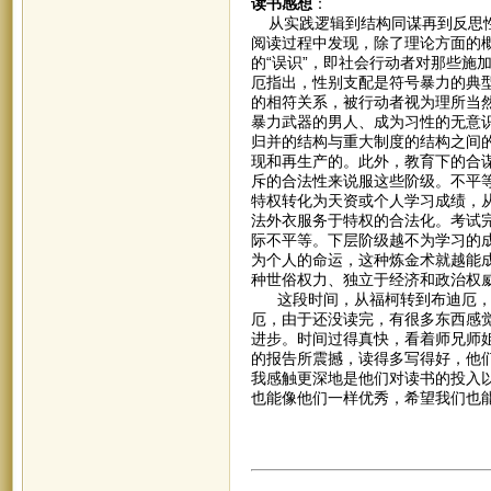
读书感想
：
从实践逻辑到结构同谋再到反思性
阅读过程中发现，除了理论方面的
的“误识”，即社会行动者对那些施
厄指出，性别支配是符号暴力的典
的相符关系，被行动者视为理所当
暴力武器的男人、成为习性的无意
归并的结构与重大制度的结构之间
现和再生产的。此外，教育下的合
斥的合法性来说服这些阶级。不平
特权转化为天资或个人学习成绩，
法外衣服务于特权的合法化。考试
际不平等。下层阶级越不为学习的
为个人的命运，这种炼金术就越能
种世俗权力、独立于经济和政治权
这段时间，从福柯转到布迪厄，我
厄，由于还没读完，有很多东西感
进步。时间过得真快，看着师兄师
的报告所震撼，读得多写得好，他
我感触更深地是他们对读书的投入
也能像他们一样优秀，希望我们也