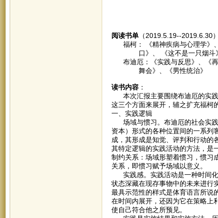
阅读书单
（2019.5.19--2019.6.3
福柯： 《精神疾病与心理学》、
口》、 《这不是一只烟斗》
布迪厄：《实践与反思》、《再生
舞会》、《男性统治》
读书内容
：
本次汇报主要围绕布迪厄的实践逻
这三个方面来展开，辅之扩充福柯
一、实践逻辑
场域与惯习。布迪厄的社会实践理
资本）形式的各种位置间的一系列客
成，其形成是知觉、评判和行动的
其特定逻辑的实践活动的方法，是
制约关系：场域形塑着惯习，惯习
关系，即惯习赋予场域以意义。
实践感。实践活动是一种时间化的
状态深藏在现存事物中的未来进行
最具示范性的样式是体育语言所说的
在时间内展开，还因为它在策略上
使自己符合他之所预见。