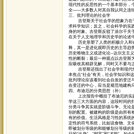
现代性的反思性的一个基本部分，
全——大多数人对其自我认同之连
三、批判理论的社会学
吉登斯关于社会学的想象力在于批
求科学知识；反之，社会科学的实
身的对象。吉登斯反驳了涂尔干关
在关于人文地理学和历史学的论述
历史形塑了人类的积极介入和奋
释，其一是进化观即历史的主导趋
历史唯物主义或进化论--达尔文主
性的断裂；最后一种观点以吉登斯
应吸收其精辟见解，同时又不要与
吉登斯还指出了社会学和现代性
本焦点“社会”有关，社会学知识和
批判理论应该看到社会自发的变迁
在变迁的中心，应当是规范地建构乌
四、布迪厄的分类思想（补）
上次报告中概括了布迪厄的实践
学这三大方面的内容，这段时间的
分类斗争其实就是阶级斗争。无论
别的配置。被建构的阶级是由所有
有的价值。生活风格是习性的系统
定性的符号系统，比如说食物、文
即被划分等级的和能够划分等级的
日的“出身”、“财富”和“才能”