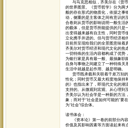
与马克思相似，齐美尔在《货币哲
的世界图景。《货币哲学》分为两
般的存在形式的物质化，依据之事
动，侧重的是主客体之间有意识的
合卷则从货币的影响说明一般生活
的载体，但是货币所能提供的只是
出变得越来越有自主性，同时货币
立化携手并进的。但与货币经济相
目前所呈现给我们的全景图意味着
齐美尔对货币经济和现代文化的焦
一切特殊的生活内容都构成了优势
为银行家是具有最一般、最抽象职
自身与事物之间建立了一种特殊关
生活中就越是起作用、越是明确。
货币既承载和关联着千差万别的事
性化；同时货币又最大程度地保持
的》也指出来了，即现代文化的潮
支持的。从微观到宏观、从心理到
齐美尔认为社会学是一种新的方法
象；而对于“社会是如何可能的”要
为“社会”综合体。
读书体会：
《资本论》第一卷的前部分内容相
价值及其影响因素等方面读起来有