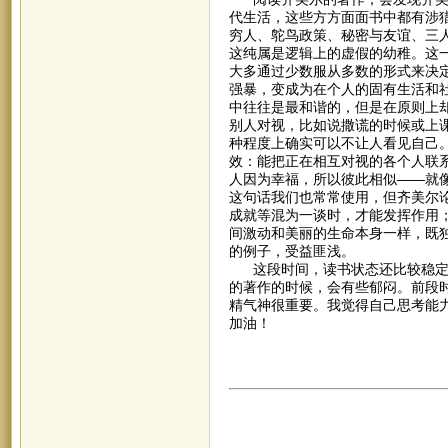
代生活，这些方方面面书中都有涉
穷人、鸵鸟政策、秘密与友谊、三
这纯属是逻辑上的虚假的幼稚。这
大多通过少数服从多数的形式来决
强暴，变成为在个人的固有生活和
中往往是最和谐的，但是在原则上
别人对视，比如说撒谎的时候或上课
种程度上确实可以不让人看见自己
效：能把正在相互对视的各个人联
人因为幸福，所以彼此相似——就
这句话我们也常常使用，但齐美尔
成就等混为一谈时，才能发挥作用
间激动和美丽的生命本身一样，既
的例子，受益匪浅。
这段时间，读书状态还比较稳定，
的著作的时候，会有些郁闷。前段
精气神很重要。我觉得自己思考能
加油！