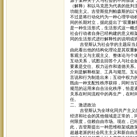
源于某种关于人与社会的不同假设
（解释）和以马克思为代表的批判
功能主义。吉登斯批判帕森斯的以“
不过是将行动化约为一种心理学动
间的长期对立，据此提出了“双重解
是一种生活形式，生活形式这一概
社会行动者自身已经构建的意义框
同的生活形式进行解释性的说明或
吉登斯认为社会学的主题应当是
由此看出他的结构化理论是其双重
客观主义与主观主义、整体论与个
互动关系，试图去回答个人与社会
要素是交往、权力运作和道德关系
介则是解释框架、工具与规范。互
言说和行为制造出来；互动中权力
既由一种支配性秩序获得，同时当
规范的运用来自合法化秩序，恰是
关系在时间流程中的再生产，在时
任。
二、激进政治
吉登斯认为全球化同共产主义的
经济和社会的其他领域是正常的，
何限度，信赖自由市场。现在，已
此，吉登斯提出一种思维框架或政
超越老派的社会民主主义和新自由