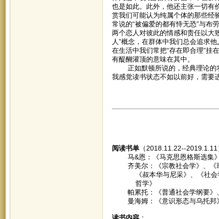
也是如此。此外，他还主张一切有
赏我们可能认为纯属个体的那些经
常说的“被偏爱的都有恃无恐”与布
两个恋人对彼此的情感和责任以大
人”概念，在群体中我们总会追求他
在生活中我们常把“存在即合理”挂
有醍醐灌顶的意味在其中。
正如默顿所说的，经典理论的功
我感觉读书状态不如以前好，需要
阅读书单
（2018.11.22--2019.1.
马&恩：《马克思恩格斯选集》
齐美尔：《宗教社会学》、《现
《叔本华与尼采》、《社会学-
哲学》
帕累托：《普通社会学纲要》、
曼海姆：《意识形态与乌托邦》
读书内容
：