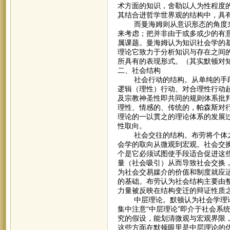
术方面的知识，舍勒以人为性程度
其结合进哲学世界观的结构中，具
而曼海姆则从意识形态的角度来看
来考虑；把并非由于或多或少的有
属课题。曼海姆认为知识社会学的
理论它致力于分析知识与存在之间的
所具有的表现形式。（其实默顿对
二、社会结构
社会行动的结构。从单纯的手段-
逻辑（理性）行动、对合理性行动
及宗教神圣性即共同的规则体系批
理性、情感的、传统的，帕森斯对
理论的一以贯之的理论体系的发展
性取向。
社会交往的结构。布劳将个体之
会学的取向从微观到宏观。社会交
个是它必须试图使手段适合促进这
量（社会吸引）从而导致社会交换
为社会交易媒介的价值和制度就应
的基础。布劳认为社会结构主要由
力量被反映在结构变迁的辩证性质
中层理论。默顿认为社会学理论
集中注意“中层理论”即介于社会系
究的假设，能划清微观与宏观界限
这些方面在默顿眼里是中层理论的