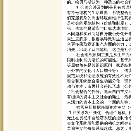
的。哈贝马斯认为一种适当的社会
社会整合涉及到的是具有言语和
有符号结构的生活世界；系统整合
们克服复杂的周围环境而维持住其
是社会的规范结构（价值和制度）
张，依靠的是适应与目标达成功能。
术问题和实践问题自身能否分化开
果过度膨胀，很容易导致对生活世
合更多采取意识形态方面的努力，
消失，出现了认同危机，这也是社
社会组织原则主要是从生产力和
限制控制能力增长的可能性。基于此
等原始角色是其组织原则，家庭结
于外在的变化（人口增长等）、传统
规范系统和论证系统的有效性不允
整合和系统整合发生功能分化、现代
动与资本，市民社会得以形成（公
了社会整合的任务。随着自由主义
有组织的资本主义社会的诞生，危机
人活力的资本主义的一个新的别称
哈贝马斯根据晚期资本主义（有组
-生产关系发生变化、合理性危机-
无法在贯彻来自经济系统的控制命
会文化系统所能提供的动机之间存在
普遍主义的价值系统超载。总之，