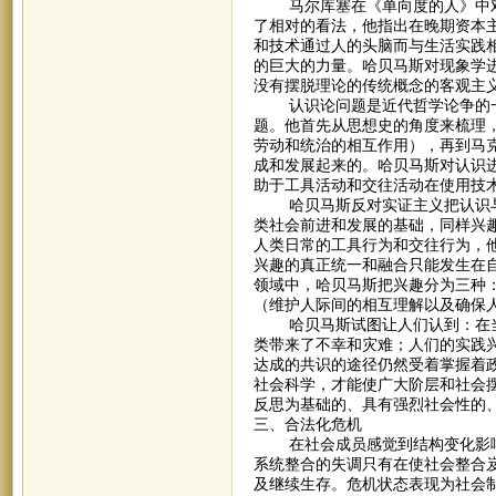
马尔库塞在《单向度的人》中对
了相对的看法，他指出在晚期资本
和技术通过人的头脑而与生活实践
的巨大的力量。哈贝马斯对现象学
没有摆脱理论的传统概念的客观主
认识论问题是近代哲学论争的一
题。他首先从思想史的角度来梳理
劳动和统治的相互作用），再到马
成和发展起来的。哈贝马斯对认识
助于工具活动和交往活动在使用技
哈贝马斯反对实证主义把认识与
类社会前进和发展的基础，同样兴趣
人类日常的工具行为和交往行为，
兴趣的真正统一和融合只能发生在
领域中，哈贝马斯把兴趣分为三种
（维护人际间的相互理解以及确保
哈贝马斯试图让人们认到：在当今
类带来了不幸和灾难；人们的实践兴
达成的共识的途径仍然受着掌握着
社会科学，才能使广大阶层和社会
反思为基础的、具有强烈社会性的
三、合法化危机
在社会成员感觉到结构变化影响
系统整合的失调只有在使社会整合
及继续生存。危机状态表现为社会