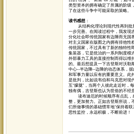
类型资本的拥有确定了所属的阶级
了在这些斗争中可能采取的策略。
读书感想
：
从结构化理论到现代性再到批判
一步完善。在阅读过程中，我发现
分化社会即传统国家有边陲而无国
对主义国家在版图之内拥有排他性
传统国家，不过具有了新的独特性
集装器，它是统治的一系列制度模
外部暴力工具的直接控制而得以维
的。最后想提及一下吉登斯对沃勒
中心--半边陲--边陲的动态体系
和军事力量以应有的重要意义。此
是批判，比如说韦伯和马克思对现
互“朦胧”，当两个人彼此走近时，
独有偶，吉登斯也认为世俗的不经
读布迪厄的时候顺序有点乱，感
整，更加努力。正如吉登斯所说，
们所做事情的基础惯常地“保持着联
思性监控，永远积极，不断前进！