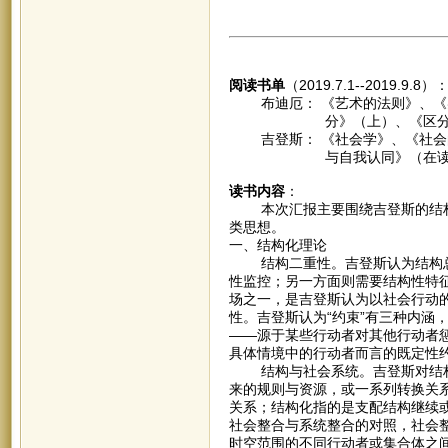
阅读书单
（2019.7.1--2019.9.8）
布迪厄： 《艺术的法则》、《实
分》（上）、《区分》（下
吉登斯： 《社会学》、《社会的
与自我认同》（在读
读书内容
：
本次汇报主要围绕吉登斯的结构
类思想。
一、结构化理论
结构二重性。吉登斯认为结构总
性监控；另一方面则需要结构性特
场之一，是吉登斯认为以社会行动
性。吉登斯认为“约束”有三种内涵
——源于某些行动者对其他行动者
具体情境中的行动者而言的既定性
结构与社会系统。吉登斯对结构
来的规则与资源，或一系列转换关
关系；结构化指的是支配结构继续
社会整合与系统整合的对照，社会
时空范围的不同行动者或集合体之