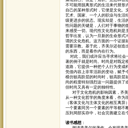
不可能用脱离形式的生活来代替形
自己的某种形式时，它便是文化。
艺术、国家、一个人的职业与生活
级更进步的状态。现实却是，生活
性问题的关键是，人们对于事物的
来感受一切。现代性文化危机则是
哲学出发，认为一旦新的生命形式
谓的文化危机。这方面的一个证据
需要宗教。基于此，齐美尔还创造出
的东西，而是看作内在行为。
对此，我们或许应当寻求将社会一
著的例子就是时尚。时尚是对既定
道路，它提供一种把个人行为变成
凭借内容上非常活跃的变动，赋予
模仿较高阶层的时尚时，较高阶层
尚的程度特别强烈这一问题提供了
但时尚又具有一定的独特性。
对于文化危机的影响因素，齐美尔
从一种文化哲学的角度来看，作为
（客体文化与主体文化的相互离异
一个要素同另一个要素的平等都不
压到局部实存中，社会完善建立在
读书感想
：
阅读齐美尔的著作，会发现齐美尔