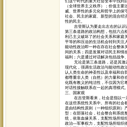
们这个时代的重大社会变革中找到
（全球世界主义秩序）；价值主要
威、世界性的多元化和哲学上的保
社会、民主的家庭、新型的混合经
性的民主。
吉登斯认为要走出左右的认识误
第三条道路的政治构想，包括六点
利己主义破坏了的社会关系和家庭
平等的和压迫的生活机会转到关注
能动性政治即一种在存在社会整体
间的关系；四是发展对话民主和情
福利；六是通过对话解决包括战争
无论是第三条道路，还是其激进
现代化，强调生活政治与能动性政治
认人类生命的神圣性以及幸福和自
都尊重非人类（自然）的力量和存
化既有教义的纯洁性，不仅因为它
对话性接触联系在一起的真理模式
三、国家观
在吉登斯看来，社会是指以一系
在这些系统性关系中。所有的社会
是由结构性原则（一种组织原则）产
型：在部落社会，社会整合和系统
统，依靠血缘关系，支配性场所组
政治—军事权力，支配性场所组织