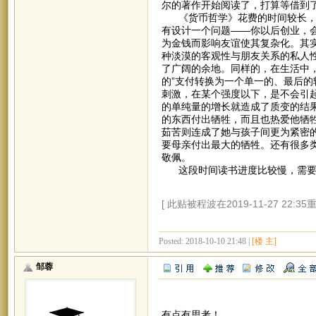
尔的著作开始阅读了，打算等借到
《货币哲学》花费的时间较长，但
有设计一个问题——你以后创业，
为金钱而影响友谊使其复杂化。其
种淡漠的客观性与朋友关系的私人
了广阔的余地。同样的，在生活中
的”支付转换为一个单一的、最后
刺激，在某个强度以下，是不会引起
的单纯量的增长就造成了质变的结
的东西付出牺牲，而且也热爱他牺
茹苦则连成了她与孩子间更为紧密
要母亲付出最大的牺牲。还有很多
敬佩。
这段时间读书进度比较慢，需要更
[ 此贴被程波在2019-11-27 22:35
Posted: 2018-10-10 21:48 |
[楼 主]
邹蓉
有点有思考！