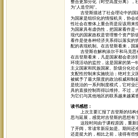
整合更加分化（时空高度分离），
为“人造空间”。
吉登斯描述了社会理论中的国家观
为国家是组织化的情报机关，协会
性社会在整体上重合而是应该用来
为国家具有虚伪性，把国家看作是
现代的国家政权是管理整个资产阶
看作是使各种经济关系得以落实的
配的表现机制。在吉登斯看来，国
吉登斯在解构涂尔干和马克思有
在吉登斯看来，凡是国家都会牵涉
环境活动的监控，这是国家的第一
主义国家和民族国家。阶级分化社
支配性控制来实施统治；绝对主义国
被赋予了最大限度的政治权威和制
是统治的一系列制度模式，它对业
具的直接控制而得以维持。不过，
为它们与其他地区的联系越来越紧
读书感想：
上次主要汇报了吉登斯的结构化
思与延展，感觉对吉登斯的思想有
这段时间由于课程原因，重新回
了开阔，常读常新应如是。期间还
还是挺大的，相比之前，读得有些