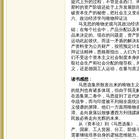
旋式上升的过程，不管是圣西门、
那时的资产阶级还处于上升发展阶
破资本生产的秘密，把社会主义变
六、政治经济学与唯物辩证法
马克思的唯物史观与其政治经济学
础；在每个社会中，产品分配以及
品来决定的。现在的问题是，资产
运动此起彼伏。而这一矛盾的解决
产资料变为公共财产，按照预定计
辩证法精神，恩格斯指出，人们为
们不受这个资本主义社会制度本身
取社会生产和社会分配的领导权，
义，还是德国工人运动，在量与质
读书感想
：
马恩选集所散发出来的唯物主义和
的批判也有诸多体现，但由于我见
在选集第二卷中，马恩提到了近代
夺战争，而与印度被不列颠全面统
义侵袭的屏障。他们一方面用唯物
滞、走向衰落以致惨遭西方列强蹂
民族必将走向光辉的未来。
从《资本论》到《马恩选集》，我
产、国家、工人贫困、分工、阶级
需要继续培养自身的逻辑思维能力