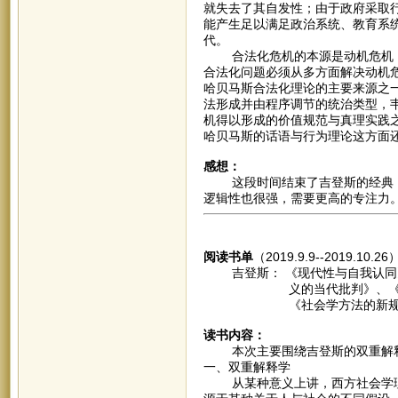
就失去了其自发性；由于政府采取
能产生足以满足政治系统、教育系
代。
合法化危机的本源是动机危机，
合法化问题必须从多方面解决动机
哈贝马斯合法化理论的主要来源之一
法形成并由程序调节的统治类型，
机得以形成的价值规范与真理实践
哈贝马斯的话语与行为理论这方面
感想：
这段时间结束了吉登斯的经典，
逻辑性也很强，需要更高的专注力
阅读书单
（2019.9.9--2019.10.26
吉登斯： 《现代性与自我认同》
义的当代批判》、《欧洲模式
《社会学方法的新规则》、
读书内容：
本次主要围绕吉登斯的双重解释
一、双重解释学
从某种意义上讲，西方社会学理