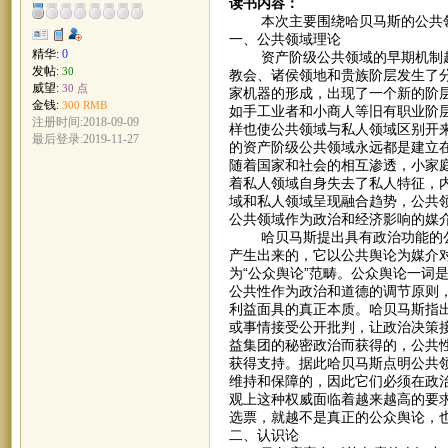
读书内容：
本次主要围绕哈贝马斯的公共领
一、公共领域理论
精华:
0
资产阶级公共领域的早期机制起
发帖:
30
教会、诸侯领地和贵族阶层发生了
威望:
30 点
家机器的形成，出现了一个新的阶层
金钱:
300 RMB
如手工业者和小商人等旧有职业阶
注册时间:2018-09-09
样也使公共领域与私人领域区别开
最后登录:2019-11-27
的资产阶级公共领域永远都是建立
随着国家和社会的相互渗透，小家
着私人领域自身失去了私人特征，
域和私人领域呈现融合趋势，公共
公共领域作为政治和经济影响的媒
哈贝马斯提出具有政治功能的公共
产生出来的，它以公共舆论为媒介
为“公众舆论”范畴。公众舆论一词
公共性作为政治和道德的调节原则
利益面具的真正本质。哈贝马斯指
或事情接受公开批判，让政治决策
益集团的秘密政治而获得的，公共
获得支持。据此哈贝马斯点明公共
维持和保障的，因此它们必须在政
观上这种权威面临着越来越高的要
选票，就越不是真正的公众舆论，
二、认识论