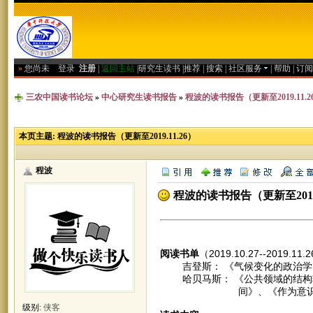
»
您尚未
登录
注册
|
返回主站
|
研究生读书
|
推荐
|
搜索
|
社区服务
|
帮助
|
订阅
三农中国读书论坛
»
中心研究生读书报告
»
程波的读书报告（更新至2019.11.2
本页主题:
程波的读书报告（更新至2019.11.26）
程波
程波的读书报告（更新至2019.
阅读书单
（2019.10.27--2019.11
吉登斯： 《气候变化的政治学
哈贝马斯： 《公共领域的结构转
间》、《作为意识形态的技
级别:
侠客