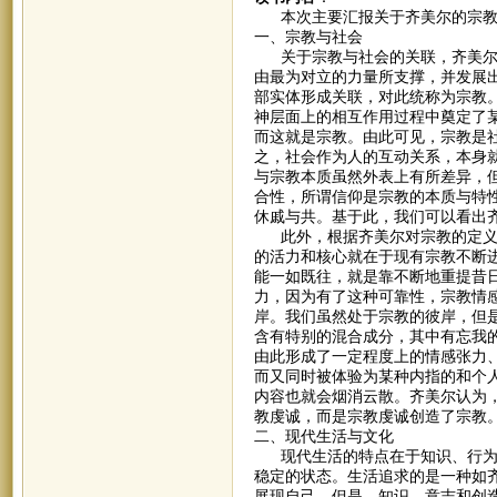
本次主要汇报关于齐美尔的宗教
一、宗教与社会
关于宗教与社会的关联，齐美尔在
由最为对立的力量所支撑，并发展
部实体形成关联，对此统称为宗教
神层面上的相互作用过程中奠定了
而这就是宗教。由此可见，宗教是
之，社会作为人的互动关系，本身
与宗教本质虽然外表上有所差异，
合性，所谓信仰是宗教的本质与特
休戚与共。基于此，我们可以看出
此外，根据齐美尔对宗教的定义，
的活力和核心就在于现有宗教不断
能一如既往，就是靠不断地重提昔
力，因为有了这种可靠性，宗教情
岸。我们虽然处于宗教的彼岸，但
含有特别的混合成分，其中有忘我
由此形成了一定程度上的情感张力
而又同时被体验为某种内指的和个
内容也就会烟消云散。齐美尔认为
教虔诚，而是宗教虔诚创造了宗教
二、现代生活与文化
现代生活的特点在于知识、行为和
稳定的状态。生活追求的是一种如
展现自己。但是，知识、意志和创