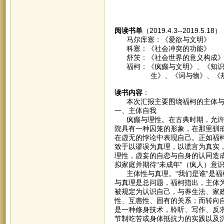
阅读书单
（2019.4.3--2019.5.18
马尔库塞：《爱欲与文明》
科塞：《社会冲突的功能》
舒茨：《社会世界的意义构成
福柯：《疯癫与文明》、《知识考
生》、《词与物》、《规训
读书内容
：
本次汇报主要围绕福柯的主体与
一、主体自我
疯癫与理性。在古典时期，允许疯
院具有一种囚笼的形象，在那里驯
在虚无的悖论中表现自己。正如福
致于以谬误为真理，以谎言为真实
理性，虚妄的自恋与自身的认同造
拟家庭并期待“未成年”（疯人）意
主体性与真理。“我们是谁”是福
与真理是总问题，福柯指出，主体为
被规定为认识自己，与养生法、家
性、互惠性、固有的关系；而转向
是一种修身技术，聆听、写作、反
节制吃苦或身体抵抗力的实践以及