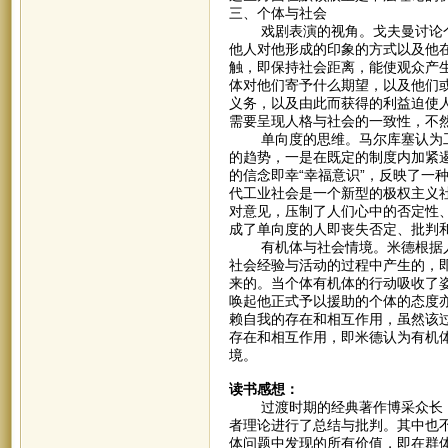
三、个体与社会
戏剧表演的视角。戈夫曼讨论个
他人对他形成的印象的方式以及他
触，即保持社会距离，能使观众产
体对他们寄予什么期望，以及他们
义务，以及由此而获得的利益迫使
需要呈现人格与社会的一致性，不
单向度的思维。马尔库塞认为工
的趋势，一是在既定的制度内加紧
的信念即幸“幸福意识”，反映了一
代工业社会是一个新型的极权主义
对意见，压制了人们心中的否定性
成了单向度的人即丧失否定、批判
有机体与社会情境。米德根据人
社会经验与活动的过程中产生的，
来的。当个体有机体的行动吸收了
唤起他正式予以援助的个体的态度
赖自我的存在和相互作用，虽然该
存在和相互作用，即米德认为有机
境。
读书感想：
过渡时期的经典著作博采众长，
者理论进行了总结与批判。其中也
体问题中发现的所有价值，即在群