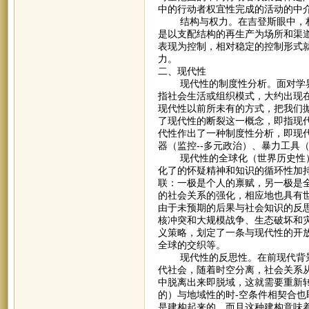
中的行动者权宜性完成的活动的中
结构与权力。在吉登斯眼中，权
是以支配结构的再生产为场所和渠
表现为控制，相对稳定的控制形式
力。
二、现代性
现代性的制度性分析。面对学界
指社会生活或组织模式，大约出现
现代性以前所未有的方式，把我们
了现代性的断裂这一概念，即指现
代性作出了一种制度性分析，即现代
器（监控--多元政治）、暴力工具
现代性的全球化（世界历史性）
化了的怀疑精神和知识的循环性加
联：一极是个人的禀赋，另一极是
的社会关系的强化，相应地也具有
由于未预期的后果与社会知识的反
核冲突和大规模战争、生态破坏和
义策略，划定了一条与现代性的开
全球的交织等。
现代性的反思性。在前现代背景
代社会，随着时空分离，社会关系
中脱离出来即脱域，这就需要重新
的）与地域性的时-空条件相契合
是建构起来的，而且这种建构意味