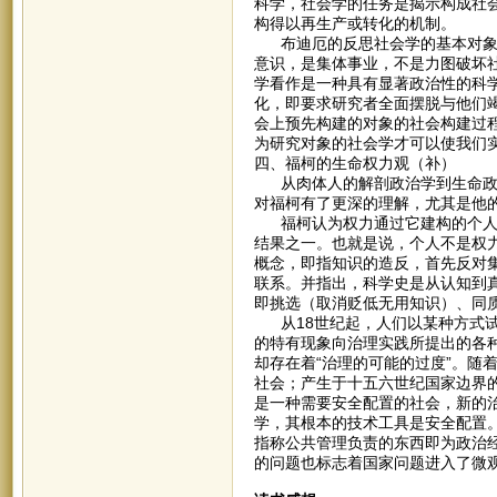
科学，社会学的任务是揭示构成社
构得以再生产或转化的机制。
布迪厄的反思社会学的基本对象不
意识，是集体事业，不是力图破坏
学看作是一种具有显著政治性的科
化，即要求研究者全面摆脱与他们
会上预先构建的对象的社会构建过
为研究对象的社会学才可以使我们
四、福柯的生命权力观（补）
从肉体人的解剖政治学到生命政治
对福柯有了更深的理解，尤其是他
福柯认为权力通过它建构的个人而
结果之一。也就是说，个人不是权
概念，即指知识的造反，首先反对
联系。并指出，科学史是从认知到
即挑选（取消贬低无用知识）、同
从18世纪起，人们以某种方式试
的特有现象向治理实践所提出的各
却存在着“治理的可能的过度”。随
社会；产生于十五六世纪国家边界
是一种需要安全配置的社会，新的
学，其根本的技术工具是安全配置
指称公共管理负责的东西即为政治
的问题也标志着国家问题进入了微