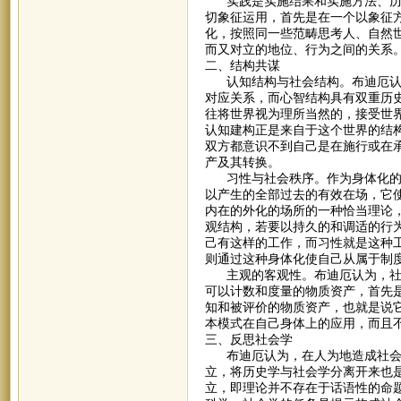
实践是实施结果和实施方法、历史
切象征运用，首先是在一个以象征
化，按照同一些范畴思考人、自然
而又对立的地位、行为之间的关系
二、结构共谋
认知结构与社会结构。布迪厄认为
对应关系，而心智结构具有双重历
往将世界视为理所当然的，接受世
认知建构正是来自于这个世界的结
双方都意识不到自己是在施行或在
产及其转换。
习性与社会秩序。作为身体化的、
以产生的全部过去的有效在场，它
内在的外化的场所的一种恰当理论
观结构，若要以持久的和调适的行
己有这样的工作，而习性就是这种
则通过这种身体化使自己从属于制
主观的客观性。布迪厄认为，社会
可以计数和度量的物质资产，首先
知和被评价的物质资产，也就是说
本模式在自己身体上的应用，而且
三、反思社会学
布迪厄认为，在人为地造成社会科
立，将历史学与社会学分离开来也
立，即理论并不存在于话语性的命