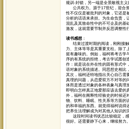
规训-封锁，另一端是全景敞视主义
公共权力。源于17世纪，迎合资
性不仅仅是被批判的对象，它还是
分析的话语来承担。为生命负责，
混乱及其致命性中的不可企及的基
激发，这就需要节制并反思调整性
读书感想
：
结束过渡时期的阅读，刚刚接触福
力、主体等等是其重要支柱。除了
挺有趣味的。例如，福柯将考古学
序的有系统的拒绝，考古学试图创
作：就是说在外在性的固有形式中
语对象的系统描述。同思想史相比
其次，福柯还特地指出关心自己需
真理的问题，从恋爱双方不对等的
体而是透过对象的各种表象与真理
即明白怎样真正地爱那应该去爱的
外，福柯在阐释性经验史的时候还
物、饮料、睡眠、性关系等方面的
的和幸福的东西。就觉得福柯说得
把养生法理解成为对其他人知识的
这段时间读书状态比较稳定，感觉
很好。还需要静下心来，继续努力