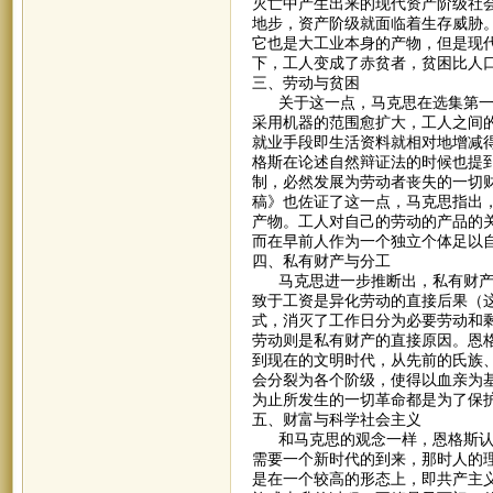
灭亡中产生出来的现代资产阶级社
地步，资产阶级就面临着生存威胁
它也是大工业本身的产物，但是现
下，工人变成了赤贫者，贫困比人
三、劳动与贫困
关于这一点，马克思在选集第一卷
采用机器的范围愈扩大，工人之间
就业手段即生活资料就相对地增减
格斯在论述自然辩证法的时候也提
制，必然发展为劳动者丧失的一切财
稿》也佐证了这一点，马克思指出
产物。工人对自己的劳动的产品的
而在早前人作为一个独立个体足以
四、私有财产与分工
马克思进一步推断出，私有财产是
致于工资是异化劳动的直接后果（
式，消灭了工作日分为必要劳动和
劳动则是私有财产的直接原因。恩
到现在的文明时代，从先前的氏族
会分裂为各个阶级，使得以血亲为
为止所发生的一切革命都是为了保
五、财富与科学社会主义
和马克思的观念一样，恩格斯认为
需要一个新时代的到来，那时人的
是在一个较高的形态上，即共产主