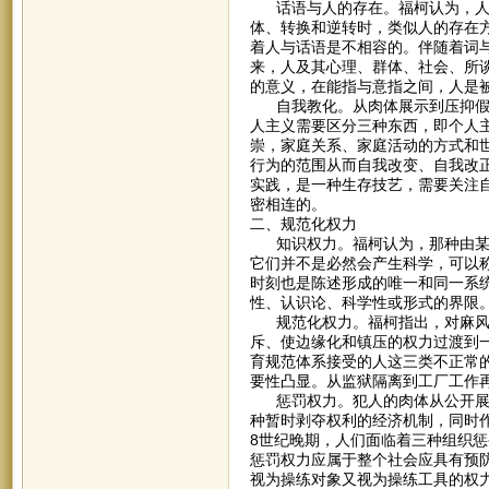
话语与人的存在。福柯认为，人应
体、转换和逆转时，类似人的存在方
着人与话语是不相容的。伴随着词
来，人及其心理、群体、社会、所
的意义，在能指与意指之间，人是
自我教化。从肉体展示到压抑假说
人主义需要区分三种东西，即个人
崇，家庭关系、家庭活动的方式和
行为的范围从而自我改变、自我改
实践，是一种生存技艺，需要关注
密相连的。
二、规范化权力
知识权力。福柯认为，那种由某种
它们并不是必然会产生科学，可以称
时刻也是陈述形成的唯一和同一系
性、认识论、科学性或形式的界限
规范化权力。福柯指出，对麻风病
斥、使边缘化和镇压的权力过渡到
育规范体系接受的人这三类不正常
要性凸显。从监狱隔离到工厂工作
惩罚权力。犯人的肉体从公开展示
种暂时剥夺权利的经济机制，同时
8世纪晚期，人们面临着三种组织
惩罚权力应属于整个社会应具有预防
视为操练对象又视为操练工具的权