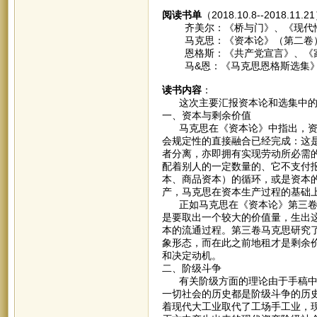
阅读书单
（2018.10.8--2018.11.
齐美尔：《桥与门》、《现代
马克思：《资本论》（第二卷）、
恩格斯：《共产党宣言》、《家
马&恩：《马克思恩格斯选集》
读书内容
：
这次主要汇报资本论和选集中的
一、资本与剩余价值
马克思在《资本论》中指出，资本
会规定性的直接融合已经完成：这
者分离，亦即拥有实现劳动所必需
配着别人的一定数量的、它不支付
本、商品资本）的循环，或是资本
产，马克思在资本生产过程的基础
正如马克思在《资本论》第三卷中
是要取出一个较大的价值量，生出
本的流通过程。第三卷马克思研究
象形态，而在此之前地租才是剩余
和决定动机。
二、阶级斗争
有关阶级方面的理论由于手稿中断
一切社会的历史都是阶级斗争的历
着现代大工业取代了工场手工业，