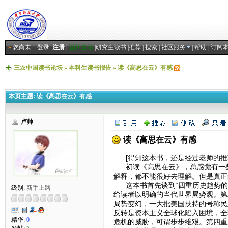
»
您尚未
登录
注册
|
返回主站
|
研究生读书
|
推荐
|
搜索
|
社区服务
|
帮助
|
订阅
三农中国读书论坛
»
本科生读书报告
»
读《高思在云》有感
本页主题:
读《高思在云》有感
卢帅
读《高思在云》有感
[得知这本书，还是经过老师的推
初读《高思在云》，总感觉有一些
解释，都不能很好去理解。但是真正
这本书首先谈到“四重历史趋势的
级别:
新手上路
给读者以明确的当代世界局势观。第
局势变幻，一大批美国扶持的号称民
反转是资本主义全球化陷入困境，全球
精华:
0
危机的威胁，可谓步步维艰。第四重