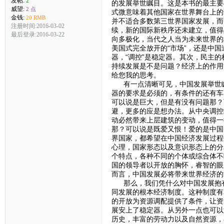
发帖:
2
的发展举世瞩目。这是本书的最主要
威望:
2 点
式微意味着其他国家在世界舞台上的
金钱:
20 RMB
并不适合多数第三世界国家发展，而
注册时间:2016-03-02
续，新的国际新秩序还未建立，值得
最后登录:2016-03-22
向多极化，当代之人当为未来世界的
美国式完全放开的“市场”，还是中国
器，“调控”是稳定器。其次，民主的
持续发展是不是问题？经济上的作用
给您我的思考。
有一点清晰可见，中国发展举世瞩
器的要求是必须的，有条件的还有车
可以说是巨大，但是有没有问题那？
避，更多的应是想办法。从中央调控
动必然带来上层建筑的变动，值得一
那？可以说是既爱又恨！爱的是中国
界国家，都希望在中国经济发展过程
心理，国家形态以及意识形态上的分
个特点，各种不同的个体或综合体不
国的领导者以开放的胸怀，睿智的眼
而言，中国发展必将带来世界经济的
那么，我们凭什么对中国发展抱有
同发展的根本经济制度。这种制度有
的开放为资源调配提供了条件，让资
展安上了稳定器。从另外一点也可以
历史，丰富的劳动力以及自然资源，