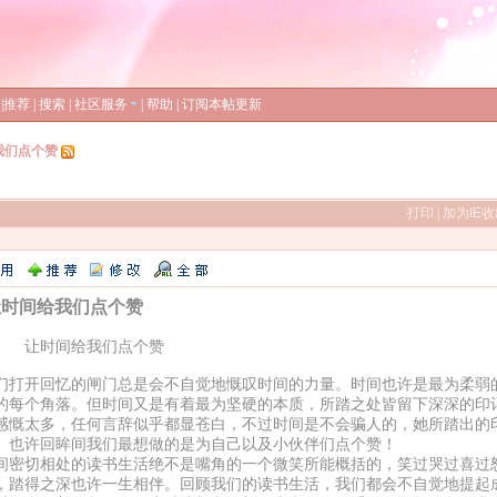
|
推荐
|
搜索
|
社区服务
|
帮助
|
订阅本帖更新
我们点个赞
打印
|
加为IE
时间给我们点个赞
时间给我们点个赞
们打开回忆的闸门总是会不自觉地慨叹时间的力量。时间也许是最为柔弱
的每个角落。但时间又是有着最为坚硬的本质，所踏之处皆留下深深的印
感慨太多，任何言辞似乎都显苍白，不过时间是不会骗人的，她所踏出的
。也许回眸间我们最想做的是为自己以及小伙伴们点个赞！
间密切相处的读书生活绝不是嘴角的一个微笑所能概括的，笑过哭过喜过
，踏得之深也许一生相伴。回顾我们的读书生活，我们都会不自觉地提起