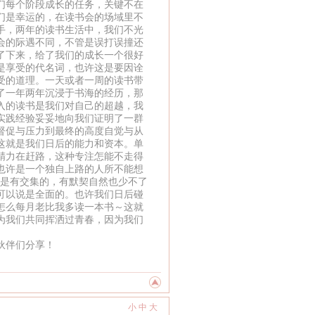
们每个阶段成长的任务，关键不在
们是幸运的，在读书会的场域里不
手，两年的读书生活中，我们不光
会的际遇不同，不管是误打误撞还
了下来，给了我们的成长一个很好
是享受的代名词，也许这是要因诠
受的道理。一天或者一周的读书带
了一年两年沉浸于书海的经历，那
入的读书是我们对自己的超越，我
实践经验妥妥地向我们证明了一群
督促与压力到最终的高度自觉与从
这就是我们日后的能力和资本。单
精力在赶路，这种专注怎能不走得
也许是一个独自上路的人所不能想
们是有交集的，有默契自然也少不了
可以说是全面的。也许我们日后碰
怎么每月老比我多读一本书～这就
为我们共同挥洒过青春，因为我们
伙伴们分享！
小
中
大