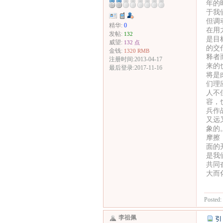
年的
于我
但调
精华:
0
在用
发帖:
132
是目
威望:
132 点
的交
金钱:
1320 RMB
释者
注册时间:2013-04-17
来的
最后登录:2017-11-16
将是
们理
人不
容，
兵作
又远
象的
摩擦
面的
是我
共同
大而
Posted:
李祖佩