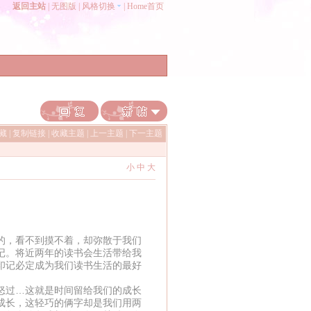
返回主站
|
无图版
|
风格切换
|
Home首页
收藏
|
复制链接
|
收藏主题
|
上一主题
|
下一主题
小
中
大
的，看不到摸不着，却弥散于我们
记。将近两年的读书会生活带给我
印记必定成为我们读书生活的最好
怒过…这就是时间留给我们的成长
成长，这轻巧的俩字却是我们用两