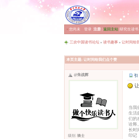
»
您尚未
登录
注册
|
返回主站
|
研究生读书
三农中国读书论坛
»
读书趣事
»
让时间给
本页主题:
让时间给我们点个赞
@朱战辉
让
让
当我
生活
们的
诠释
长时
印记
级别:
骑士