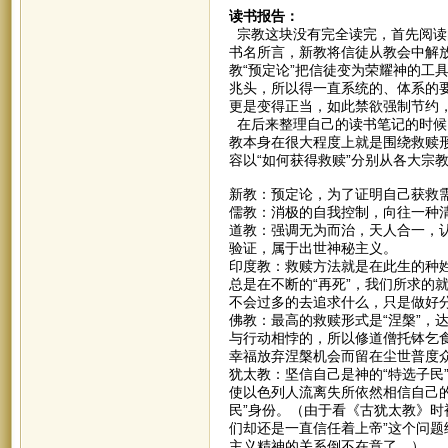
读书报告：
宗教这块没有完全读完，首先阅读
书名所言，新教将信徒从教会中解
教“预定论”把信徒变为荣耀神的工
兆头，所以得一直系统的、体系的
更是变得正当，如此禁欲强制节约
在后来整理自己的读书笔记的时候
教本身在很大程度上就是围绕救赎
容以“如何获得救赎”分别从各大宗
新教：预定论，为了证明自己获救
儒教：消极的自我控制，向往一种
道教：强调无为而治，天人合一，
验证，属于出世神秘主义。
印度教：救赎方法就是在此生的种
总是在不断的“再死”，我们所求的
不会过多的去追求什么，只是做好
佛教：最高的救赎形式是“涅槃”，
与行动相悖的，所以修道僧托钵乞食
幸福放弃涅槃机会而留在尘世普度
犹太教：坚信自己是神的“特选子民
使以色列人流离失所依然相信自己
民”身份。（由于看《古犹太教》时
们却还是一直信任着上帝”这个问
主义精神的关系倒不在意了。）