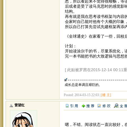
悉，所以看起来不觉得很顺畅，等
后或者是受了读马克思时的感觉影
结构。
再有就是我在思考读书框架与内容
会家时自己能对他有个大概的印象
所以自己打算先尝试先建框架再添
《全球通史》在家看了一些，回校
计划：
开始读涂尔干的书，尽量系统化，
完一本书能把书的大致逻辑与思想
[ 此贴被罗茜在2015-12-14 00:11
成长总是单调且艰巨的。
Posted: 2014-03-15 22:03 |
[楼 主]
雷望红
嗯，不错。阅读状态一直比较好，