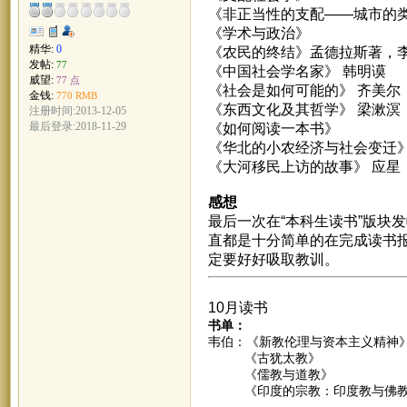
《非正当性的支配——城市的
《学术与政治》
精华:
0
《农民的终结》
孟德拉斯著，
发帖:
77
《中国社会学名家》
韩明谟
威望:
77 点
《社会是如何可能的》
齐美尔
金钱:
770 RMB
《东西文化及其哲学》
梁漱溟
注册时间:2013-12-05
最后登录:2018-11-29
《如何阅读一本书》
《华北的小农经济与社会变迁
《大河移民上访的故事》
应星
感想
最后一次在“本科生读书”版块
直都是十分简单的在完成读书
定要好好吸取教训。
10月读书
书单：
韦伯：《新教伦理与资本主义精神
《古犹太教》
《儒教与道教》
《印度的宗教：印度教与佛教