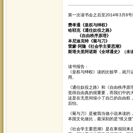
第一次读书会之后至2014年3月8
费孝通《皇权与绅权》
哈耶克《通往奴役之路》
《自由秩序原理》
本尼迪克特《菊与刀》
雷蒙·阿隆《社会学主要思潮》
斯塔夫里阿诺斯《全球通史》（未
读书报告：
《皇权与绅权》读的比较早，就只
用。
《通往奴役之路》和《自由秩序原
觉得自由真的很重要，而我们中的
这是在无意间缩小了自己的自由权
后怕。
《菊与刀》是被我当做小说来读的
本国文化做比，最深刻的是“情义债
《社会学主要思潮》是在寒假回来