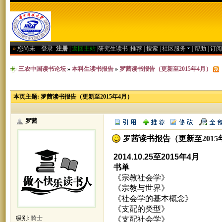
»
您尚未
登录
注册
|
返回主站
|
研究生读书
|
推荐
|
搜索
|
社区服务
|
帮助
|
订阅
三农中国读书论坛
»
本科生读书报告
»
罗茜读书报告（更新至2015年4月）
本页主题:
罗茜读书报告（更新至2015年4月）
罗茜
罗茜读书报告（更新至2015
2014.10.25至2015年4月
书单
《宗教社会学》
《宗教与世界》
《社会学的基本概念》
《支配的类型》
级别:
骑士
《支配社会学》