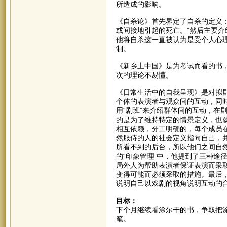
所造成的影响。
《自杀论》首先界定了自杀的定义
或间接地引起的死亡。”然后主要
他将自杀这一直被认为是受个人心
制。
《新乡土中国》是为考试而看的书
次的理论不易懂。
《日常生活中的自我呈现》是对拟剧
个体的表演者与观众间的互动，同时
用“剧班”来介绍群体间的互动，在
的是为了维持特定的情景定义，也
相互依赖，分工明确的，每个成员
然服侍的人的社会定义指向自己，
所看不到的后台，所以他们之间自
的“印象管理”中，他提到了三种途
局外人为帮助表演者保证表演而采
变得可能而必须采取的措施。最后
说明自己以戏剧的视角说明互动的
目标：
下个月继续看涂尔干的书，争取把
笔。