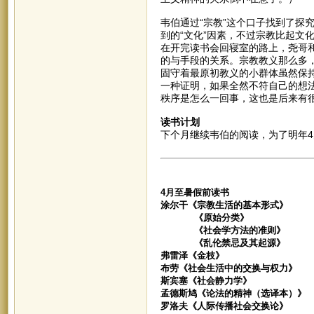
韦伯通过“宗教”这个口子找到了探
到的“文化”因素，不过宗教比起文
在开完读书会回寝室的路上，尧哥和
的与手段的关系。宗教教义那么多
固守着最原初教义的小群体虽然保
一种证明，如果全然不符自己的想
秩序是怎么一回事，这也是后来有
读书计划
下个月继续韦伯的阅读，为了明年
4月至暑假前读书
涂尔干《宗教生活的基本形式》
《原始分类》
《社会学方法的准则》
《乱伦禁忌及其起源》
弗雷泽《金枝》
布劳《社会生活中的交换与权力》
斯宾塞《社会静力学》
孟德斯鸠《论法的精神（选译本）》
罗洛夫《人际传播社会交换论》