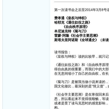
第一次读书会之后至2014年3月8号
费孝通《皇权与绅权》
哈耶克《通往奴役之路》
《自由秩序原理》
本尼迪克特《菊与刀》
雷蒙·阿隆《社会学主要思潮》
斯塔夫里阿诺斯《全球通史》（未读
读书报告：
《皇权与绅权》读的比较早，就只记
《通往奴役之路》和《自由秩序原理
得自由真的很重要，而我们中的大部
在无意间缩小了自己的自由权，在长
《菊与刀》是被我当做小说来读的，
国文化做比，最深刻的是“情义债”
《社会学主要思潮》是在寒假回来后
悉，所以看起来不觉得很顺畅，等读
或者是受了读马克思时的感觉影响，
构。