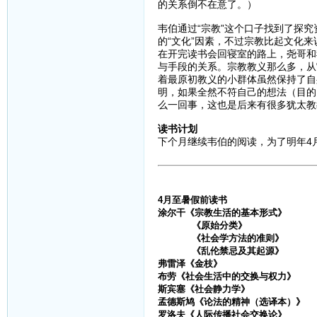
的关系倒不在意了。）
韦伯通过“宗教”这个口子找到了探
的“文化”因素，不过宗教比起文化
在开完读书会回寝室的路上，尧哥和
与手段的关系。宗教教义那么多，从
着最原初教义的小群体虽然保持了自
明，如果全然不符自己的想法（目的
么一回事，这也是后来有很多犹太教
读书计划
下个月继续韦伯的阅读，为了明年4
4月至暑假前读书
涂尔干《宗教生活的基本形式》
《原始分类》
《社会学方法的准则》
《乱伦禁忌及其起源》
弗雷泽《金枝》
布劳《社会生活中的交换与权力》
斯宾塞《社会静力学》
孟德斯鸠《论法的精神（选译本）》
罗洛夫《人际传播社会交换论》