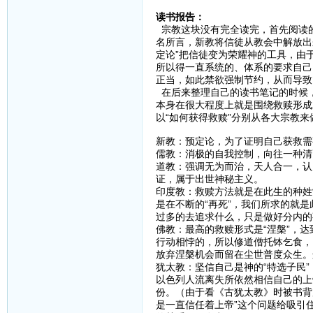
读书报告：
宗教这块没有完全读完，首先阅读
名所言，新教将信徒从教会中解放出
定论”把信徒变为荣耀神的工具，由
所以得一直系统的、体系的要求自己
正当，如此禁欲强制节约，从而导致
在后来整理自己的读书笔记的时候，
本身在很大程度上就是围绕救赎形成
以“如何获得救赎”分别从各大宗教
新教：预定论，为了证明自己获救需
儒教：消极的自我控制，向往一种清
道教：强调无为而治，天人合一，认
证，属于出世神秘主义。
印度教：救赎方法就是在此生的种姓
是在不断的“再死”，我们所求的就
过多的去追求什么，只是做好分内的
佛教：最高的救赎形式是“涅槃”，达
行动相悖的，所以修道僧托钵乞食，
放弃涅槃机会而留在尘世普度众生。
犹太教：坚信自己是神的“特选子民
以色列人流离失所依然相信自己的上
份。（由于看《古犹太教》时被书背
是一直信任着上帝”这个问题给吸引