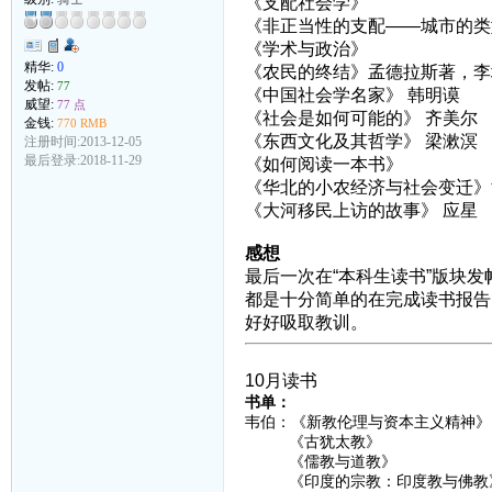
《支配社会学》
《非正当性的支配——城市的类
《学术与政治》
精华:
0
《农民的终结》
孟德拉斯著，李
发帖:
77
《中国社会学名家》
韩明谟
威望:
77 点
《社会是如何可能的》
齐美尔
金钱:
770 RMB
《东西文化及其哲学》
梁漱溟
注册时间:2013-12-05
最后登录:2018-11-29
《如何阅读一本书》
《华北的小农经济与社会变迁》
《大河移民上访的故事》
应星
感想
最后一次在“本科生读书”版块
都是十分简单的在完成读书报告
好好吸取教训。
10月读书
书单：
韦伯：《新教伦理与资本主义精神》
《古犹太教》
《儒教与道教》
《印度的宗教：印度教与佛教