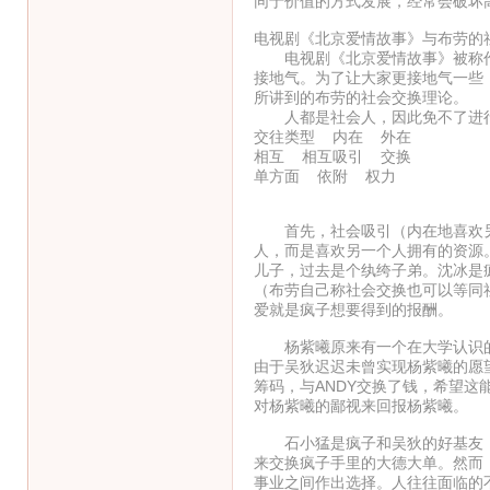
同于价值的方式发展，经常会破坏
电视剧《北京爱情故事》与布劳的
电视剧《北京爱情故事》被称作
接地气。为了让大家更接地气一些
所讲到的布劳的社会交换理论。
人都是社会人，因此免不了进行
交往类型 内在 外在
相互 相互吸引 交换
单方面 依附 权力
首先，社会吸引（内在地喜欢另
人，而是喜欢另一个人拥有的资源
儿子，过去是个纨绔子弟。沈冰是
（布劳自己称社会交换也可以等同
爱就是疯子想要得到的报酬。
杨紫曦原来有一个在大学认识的
由于吴狄迟迟未曾实现杨紫曦的愿
筹码，与ANDY交换了钱，希望这
对杨紫曦的鄙视来回报杨紫曦。
石小猛是疯子和吴狄的好基友，
来交换疯子手里的大德大单。然而
事业之间作出选择。人往往面临的