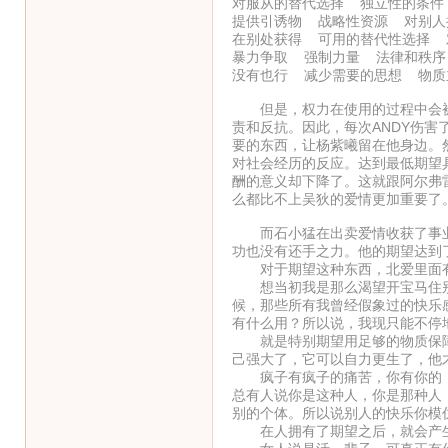
对服从的替代选择 独立性的条件
提供引诱物 战略性资源 对别人
在别处获得 可用的替代性选择 
暴力争取 强制力量 法律和秩序
没有也行 减少需要的思想 物质
但是，权力在使用的过程中会被
责和反抗。因此，每次ANDY伤害
要的东西，让杨紫曦留在他身边。
对社会经历的反应。达到最低期望
酬的意义却下降了。这就跟阿尔弗
么都比不上吴狄的爱情更加重要了
而石小猛在出卖爱情收获了事业
功也没有还手之力。他的期望达到
对于期望这种东西，北爱里面有
想当初我是那么渴望开宝马住别
候，那些所有我曾经假象过的快乐
有什么用？所以说，我现只能不停
就是特别期望用足够的物质保障
己强大了，它可以自力更生了，他
疯子有疯子的痛苦，你有你的，
总有人说你是这种人，你是那种人
别的个体。所以说别人的快乐你模
在人拥有了期望之后，就会产