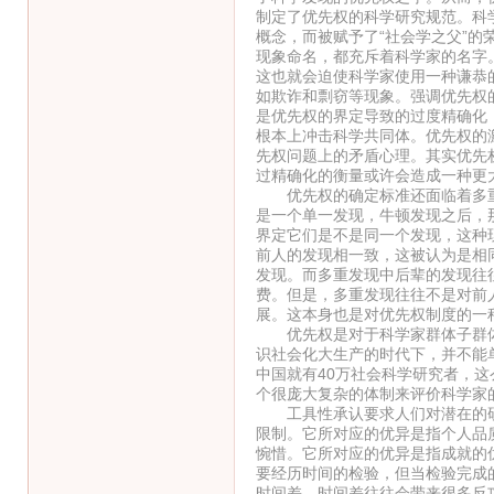
制定了优先权的科学研究规范。科
概念，而被赋予了“社会学之父”
现象命名，都充斥着科学家的名字
这也就会迫使科学家使用一种谦恭
如欺诈和剽窃等现象。强调优先权
是优先权的界定导致的过度精确化
根本上冲击科学共同体。优先权的
先权问题上的矛盾心理。其实优先
过精确化的衡量或许会造成一种更
优先权的确定标准还面临着多重
是一个单一发现，牛顿发现之后，
界定它们是不是同一个发现，这种
前人的发现相一致，这被认为是相
发现。而多重发现中后辈的发现往
费。但是，多重发现往往不是对前
展。这本身也是对优先权制度的一
优先权是对于科学家群体子群体
识社会化大生产的时代下，并不能
中国就有40万社会科学研究者，
个很庞大复杂的体制来评价科学家
工具性承认要求人们对潜在的研
限制。它所对应的优异是指个人品
惋惜。它所对应的优异是指成就的
要经历时间的检验，但当检验完成
时间差。时间差往往会带来很多反