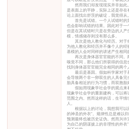
然而我们却发现现实并非如此。
是表面上的平静，实际上还是存在
论上面找出舒茨的破绽，我觉得从
首先是试错。一个人试错时的第
也会影响试错的结果。因此对于一
但是在其试错时只是在旁边的人产
模，情感储存则没有那么多。
其次是他人教化与经历。对于他
为他人教化和经历并不像个人的经
基模的人会对同样的讲述产生相同
再次是身体器官官能的不同。两
嗅觉不同，那么他们所获得的信息
找到身体器官官能完全相同的两个
最后是基因。假如科学家对于基因
会导致两个非一卵双生的人具备完
胎具备相近的行为习惯，而双胞胎
假如用现象学社会学的观点来看
现象学社会学的重新建构，可以将
范围之内。然而这样的话，生平情
人。
根据以上的讨论，我想我可以回应
的神圣的外衣”。规律性总是难以
预测最终也被历史证伪。然而兴许
为自己的阴谋披上的非理性的外衣