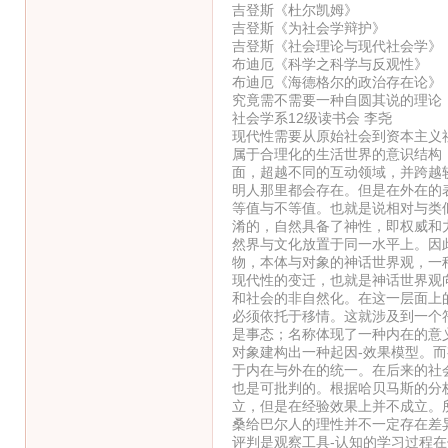
吉登斯《杜尔凯姆》
吉登斯《为社会学辩护》
吉登斯《社会理论与现代社会学》
布迪厄《科学之科学与反观性》
布迪厄《海德格尔的政治存在论》
究竟需不需要一种自圆其说的理论
社会学系12级读书会 李尧
现代性需要从原始社会到资本主义
属于合理化的生活世界的意识结构
面，超越不同的互动领域，并跨越
明人那里都会存在。但是在外在的
等值与不等值。也就是说相对与类
淆的，自然具备了神性，即权威和
然界与文化放置于同一水平上。因
物，本体与对象的神话世界观，一
现代性的变迁，也就是神话世界观
和社会的非自然化。在这一层面上
必须依托于移情。这就涉及到一个
是事态；名称体现了一种内在的意
对象建构出一种起因-效果模型。
于内在与外在的统一。在后来的社
也是可批判的。根据哈贝马斯的分
立，但是在经验效果上并不成立。
桑给巴尔人的理性并不一定存在差
评判是观察工具-认知的学习过程