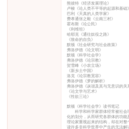
熊彼特《经济发展理论》
卢梭《论人类不平等的起源和基础
巴利《天真的人类学家》
费孝通张之毅《云南三村》
霍布斯《论公民》
《利维坦》
哈耶克《通往奴役之路》
《致命的自负》
默顿《社会研究与社会政策》
弗洛伊德《论文明》
默顿《科学社会学》
弗洛伊德《论宗教》
贺雪峰《小农立场》
《新乡土中国》
洛克《论宗教宽容》
弗洛伊德《梦的解析》
弗洛伊德《诙谐及其与无意识的关
《论文学与艺术》
《性欲三论》
默顿《科学社会学》读书笔记
科学和科学家群体经常被社会理
化的划分，从而研究各群体的功能
理论家重视起来的结构，却在对整
读许多非科学世界中产生的无法解