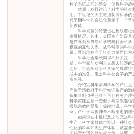
种子系统之间的整合，使得科学趋
然后，默顿讨论了科学的社会和
用。中世纪的天主教遏制着科学的
代早期科学的合法化奠定了一个坚
新教徒。
科学兴趣的转变也在反映着社会
发展情况。其中，英国资产阶级革
趣在逐渐从自然科学转向社会科学
极强的互动关系，战争时期的科学
系，逐渐地独立于社会力量而自主
科学社会学长期得不到关注，往
疑，科学家与功利主义想去较远的
之后，社会圈对于科学家的尊重往
成本的准备。但是科学社会学的产
所忽视。
介绍完科学家与科学的产生之后
产生于清教对于科学知识生产的激
条框限制似乎已经不再存在有合理
科学家建立起一套似乎与宗教迷信
摆脱宗教的阴影；极端地说，科学
圣，产生于宗教神圣不断消逝的理
如果说在中世纪及之前充当科学
生产，科学家群体也将以一种社会
性化的科学知识生产体制，就需要
了科学发现的优先权之争。从而，