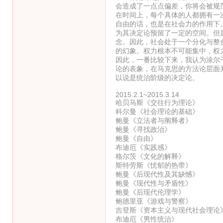
会造成了一点点偏差，你将会被规
在时间上，每个具体的人都拥有一
自由的话，也是在社会力的作用下
为其决定论预留了一定的空间。但
念。因此，社会处于一个分化与整
的幻象。权力根本不可能集中，权
因此，一番比较下来，我认为涂尔
论的表象，在马克思的方法论层面
以说是统治阶级的决定论。
2015.2.1~2015.3.14
哈贝马斯《交往行为理论》
科尔曼《社会理论的基础》
鲍曼《立法者与阐释者》
鲍曼《寻找政治》
鲍曼《自由》
布迪厄《实践感》
格尔茨《文化的解释》
斯特劳斯《忧郁的热带》
鲍曼《后现代性及其缺憾》
鲍曼《现代性与矛盾性》
鲍曼《后现代伦理学》
鲍德里亚《游戏与警察》
吉登斯《资本主义与现代社会理论
布迪厄《男性统治》