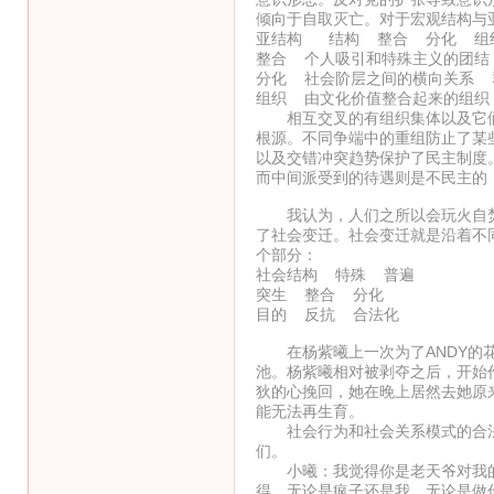
倾向于自取灭亡。对于宏观结构与
亚结构 结构 整合 分化 组
整合 个人吸引和特殊主义的团结
分化 社会阶层之间的横向关系 
组织 由文化价值整合起来的组织
相互交叉的有组织集体以及它们
根源。不同争端中的重组防止了某
以及交错冲突趋势保护了民主制度
而中间派受到的待遇则是不民主的
我认为，人们之所以会玩火自焚
了社会变迁。社会变迁就是沿着不
个部分：
社会结构 特殊 普遍
突生 整合 分化
目的 反抗 合法化
在杨紫曦上一次为了ANDY的花
池。杨紫曦相对被剥夺之后，开始
狄的心挽回，她在晚上居然去她原
能无法再生育。
社会行为和社会关系模式的合法
们。
小曦：我觉得你是老天爷对我的
得，无论是疯子还是我，无论是做