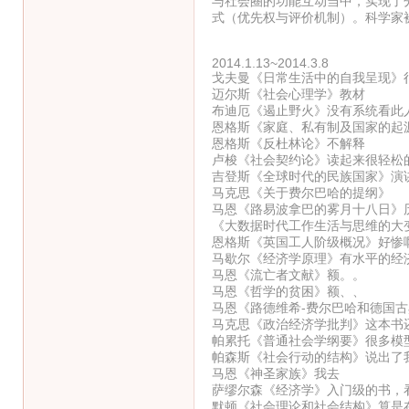
与社会圈的功能互动当中，实现了
式（优先权与评价机制）。科学家
2014.1.13~2014.3.8
戈夫曼《日常生活中的自我呈现》
迈尔斯《社会心理学》教材
布迪厄《遏止野火》没有系统看此
恩格斯《家庭、私有制及国家的起
恩格斯《反杜林论》不解释
卢梭《社会契约论》读起来很轻松
吉登斯《全球时代的民族国家》演
马克思《关于费尔巴哈的提纲》
马恩《路易波拿巴的雾月十八日》
《大数据时代工作生活与思维的大
恩格斯《英国工人阶级概况》好惨
马歇尔《经济学原理》有水平的经
马恩《流亡者文献》额。。
马恩《哲学的贫困》额、、
马恩《路德维希-费尔巴哈和德国古典
马克思《政治经济学批判》这本书
帕累托《普通社会学纲要》很多模
帕森斯《社会行动的结构》说出了
马恩《神圣家族》我去
萨缪尔森《经济学》入门级的书，
默顿《社会理论和社会结构》算是