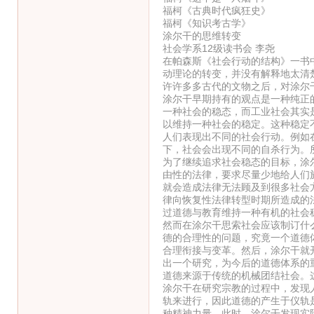
福柯《古典时代疯狂史》
福柯《知识考古学》
涂尔干的思维转变
社会学系12级读书会 李尧
在帕森斯《社会行动的结构》一书
动理论的转变，并没有解释地太清
许许多多古代的文物之后，对涂尔
涂尔干早期持有的观点是一种纯正
一种社会的稳态，而工业社会其实
以维持一种社会的稳定。这种稳定
人们表现出不同的社会行动。例如
下，社会会出现不同的自杀行为。
为了继续追求社会稳态的目标，涂
由性的法律，要求尽量少地给人们
就会造成法律无法顾及到很多社会
律向恢复性法律转型时期所造成的
过道德与教育维持一种有机的社会
然而在涂尔干思索社会应该制订什
德的合理性的问题，究竟一个道德
合理衔接与变革。然后，涂尔干就
出一个研究，为今后的道德体系的
道德来源于传统的机械团结社会。
涂尔干在研究宗教的过程中，发现
轨来进行，因此道德的产生于仪轨
种精神力量。此时，涂尔干发现实