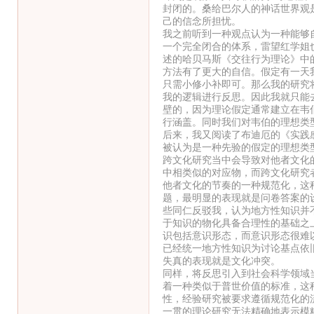
封闭的。桑给巴尔人的神话世界观
己的信念所担忧。
我之前听到一种观点认为一种能够
一个完全闭合的体系，雷望红学姐
述的哈贝马斯《交往行为理论》中
方法有了更大的自信。假定有一天
只需小修小补即可。那么我的研究
我的逻辑进行反思。因此我就只能
壁的，因为理论假定通常建立在韦
行涵盖。同时我们对韦伯的理想类
后来，我又阅读了布迪厄的《实践
被认为是一种先验的假定的理想类
跨文化研究当中会导致对他者文化
中相类似的对应物，而跨文化研究
他者文化的节奏的一种规范化，这
题，最明显的表现就是问卷答案的
些同仁反驳我，认为地方性知识并
于知识的物化具备合理性的基础之
识包括意识形态，而意识形态很难
已经统一地方性知识为讨论基点依
失真的表现就是文化冲突。
同样，将反思引入到社会科学领域
着一种类似于普世价值的标准，这
性，经验研究被要求遵循规范化的
一贯的理论研究无法精确地表示模