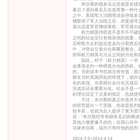
米尔斯的很多论点也都是在猜测
幕后？退到幕后又在发挥着一种什
之中。美国军人治国情况会持续多
顿取得了军人治国之后，杰斐逊等
退出还是军官继续掌权；军官退出
权力精英内部是不是牢不可破的
之间的社会交往有相加强的因素，
后榨取大众利益还是走向分裂然后
中，冲突会引发分化和重新整合。
部和权力精英与大众之间的分化和
因此，对于《权力精英》一书，
会逐渐走向一种彻底分化的危机。
的。否则这本书也就没有价值，因
斯在当时美国所处的环境下，或许
化的表现。当美国社会分化完成后
完成后还会重新分化。社会不是一
的理论设定了过多的假定，也就使
不过，米尔斯的真正价值并不在
的研究提出一个思路，也就是批判
较丰富，也就为后人提供了更为宽
述：“米尔斯经常有颇有见识的阐
其他人物更像凡伯伦；在我心目中
论家米尔斯，或许只有对他的批判
2014.3.9~2014.4.14