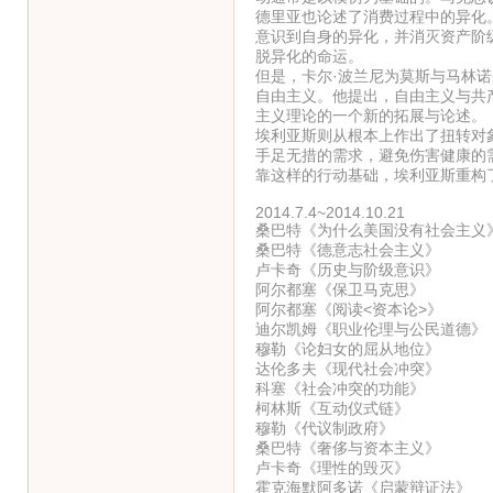
德里亚也论述了消费过程中的异化
意识到自身的异化，并消灭资产阶
脱异化的命运。
但是，卡尔·波兰尼为莫斯与马林
自由主义。他提出，自由主义与共
主义理论的一个新的拓展与论述。
埃利亚斯则从根本上作出了扭转对
手足无措的需求，避免伤害健康的
靠这样的行动基础，埃利亚斯重构
2014.7.4~2014.10.21
桑巴特《为什么美国没有社会主义
桑巴特《德意志社会主义》
卢卡奇《历史与阶级意识》
阿尔都塞《保卫马克思》
阿尔都塞《阅读<资本论>》
迪尔凯姆《职业伦理与公民道德》
穆勒《论妇女的屈从地位》
达伦多夫《现代社会冲突》
科塞《社会冲突的功能》
柯林斯《互动仪式链》
穆勒《代议制政府》
桑巴特《奢侈与资本主义》
卢卡奇《理性的毁灭》
霍克海默阿多诺《启蒙辩证法》