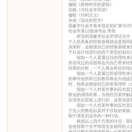
穆勒《精神科学的逻辑》
伯格《与社会学同游》
穆勒《功利主义》
米德《现在的哲学》
现象学社会学基本假定的扩展与讨
社会学系12级读书会 李尧
舒茨的现象学社会学理论当中，
个人所具备的经验基模就会是相同
决策时，会根据自己的经验基模来
于社会行动进行的四个类型的划分
假如一个人是通过目的理性来应
所尝试过的试错将会为自己带来经
结果的分析，一个人将会有目的地
假如一个人是通过价值理性来应
的事件他所听过的教导将会为他提
时，他将会根据自己的审美理性（
假如一个人对某件事的应对是通
默化的感情积累，当他经历某件触
在潜意识层面上进行的，这里涉及
假如一个人对某件事的应对是通
于先人的教化以及对于仪轨的体验
制于潜意识运作的一种行动。
根据以上四个方面的讨论，我们
会使得两个生平情境完全相同的人
致可以断定舒茨依然是一个客观决