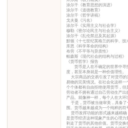
涂尔干《教育思想的演进》
涂尔干《道德教育》
涂尔干《哲学讲稿》
戈夫曼《污名》
涂尔干《实用主义与社会学》
穆勒《密尔论民主与社会主义》
涂尔干《乱伦禁忌及其起源》
默顿《十七世纪英格兰的科学、技
库恩《科学革命的结构》
布劳《不平等与异质性》
帕森斯《现代社会的结构与过程》
《货币哲学》报告
货币是人在不确定的世界中寻找
度，甚至本身就是一种价值理性。
大宗商品的交易引发了对货币的需
易物的完美情况。在社会化这样一
个个体都有自由拒绝使用货币，但
劳动者不拥有通过自己劳动生产出
产品。就像神一样，每个人在大环
于是，货币被当做审美，具备了一
围。货币越来越成为一个纯粹的符
货币发挥功能的形式越来越精确，
是货币经济这种现象产生的心理力
剥走了货币的其他价值。货币交换