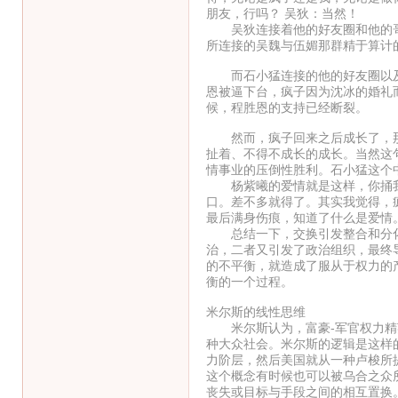
朋友，行吗？ 吴狄：当然！
吴狄连接着他的好友圈和他的哥
所连接的吴魏与伍媚那群精于算计
而石小猛连接的他的好友圈以及
恩被逼下台，疯子因为沈冰的婚礼
候，程胜恩的支持已经断裂。
然而，疯子回来之后成长了，那
扯着、不得不成长的成长。当然这
情事业的压倒性胜利。石小猛这个
杨紫曦的爱情就是这样，你捅我
口。差不多就得了。其实我觉得，
最后满身伤痕，知道了什么是爱情
总结一下，交换引发整合和分化
治，二者又引发了政治组织，最终
的不平衡，就造成了服从于权力的
衡的一个过程。
米尔斯的线性思维
米尔斯认为，富豪-军官权力精英
种大众社会。米尔斯的逻辑是这样
力阶层，然后美国就从一种卢梭所
这个概念有时候也可以被乌合之众
丧失或目标与手段之间的相互置换