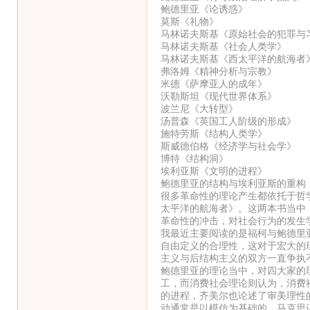
鲍德里亚《论诱惑》
莫斯《礼物》
马林诺夫斯基《原始社会的犯罪与
马林诺夫斯基《社会人类学》
马林诺夫斯基《西太平洋的航海者
弗洛姆《精神分析与宗教》
米德《萨摩亚人的成年》
沃勒斯坦《现代世界体系》
波兰尼《大转型》
汤普森《英国工人阶级的形成》
施特劳斯《结构人类学》
斯威德伯格《经济学与社会学》
博特《结构洞》
埃利亚斯《文明的进程》
鲍德里亚的结构与埃利亚斯的重构
很多革命性的理论产生都依托于哲
太平洋的航海者》。这两本书当中
革命性的冲击，对社会行为的发生
我最近主要阅读的是福柯与鲍德里
自由定义的合理性，这对于宏大的
主义与后结构主义的双方一直争执
鲍德里亚的理论当中，对四大家的
工，而消费社会理论则认为，消费
的进程，齐美尔也论述了审美理性
动通常是以模仿为基础的。马克思