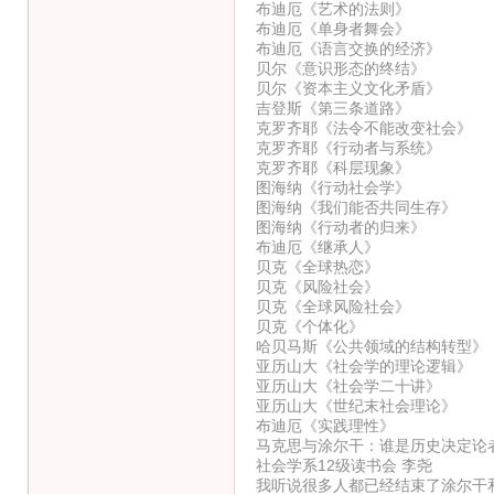
布迪厄《艺术的法则》
布迪厄《单身者舞会》
布迪厄《语言交换的经济》
贝尔《意识形态的终结》
贝尔《资本主义文化矛盾》
吉登斯《第三条道路》
克罗齐耶《法令不能改变社会》
克罗齐耶《行动者与系统》
克罗齐耶《科层现象》
图海纳《行动社会学》
图海纳《我们能否共同生存》
图海纳《行动者的归来》
布迪厄《继承人》
贝克《全球热恋》
贝克《风险社会》
贝克《全球风险社会》
贝克《个体化》
哈贝马斯《公共领域的结构转型》
亚历山大《社会学的理论逻辑》
亚历山大《社会学二十讲》
亚历山大《世纪末社会理论》
布迪厄《实践理性》
马克思与涂尔干：谁是历史决定论
社会学系12级读书会 李尧
我听说很多人都已经结束了涂尔干