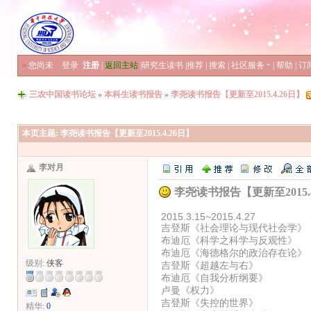
»
您尚未
登录
注册
|
返回主站
|
研究生读书
|
推荐
|
搜索
|
社区服务
|
帮助
|
订
三农中国读书论坛
»
本科生读书报告
»
李尧读书报告【更新至2015.4.26日】
本页主题:
李尧读书报告【更新至2015.4.26日】
李对月
李尧读书报告【更新至2015.4
2015.3.15~2015.4.27
吉登斯《社会理论与现代社会学》
布迪厄《科学之科学与反观性》
布迪厄《海德格尔的政治存在论》
级别:
侠客
吉登斯《超越左与右》
布迪厄《自我分析纲要》
卢曼《权力》
吉登斯《失控的世界》
精华:
0