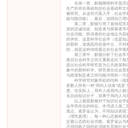
在第一章，默顿阐明科学是历史
生产的存在基础包括社会基础和文
被研究。从这些方面入手，社会学
能与隐功能）。最后，说明自己理
第二章，默顿引用了兹纳尼茨基
派的忠诚信徒、创造者与探索者等
社会功能。扮演者的社会地位为其
的评价。这是科学社会学（也是知
的那样，道德高尚价值中立，不对
的，就是这种传统观点在社会学视
第三章中，默顿分析了社会学与
最后社会科学之间又重新走向了相
提出社会科学研究是为公共政策制
象中的那样科学。研究者往往会受
与政策制定者之间功能冲突的一方
科学研究对象所处的结构（或群
多数人持有一种“局内人信条”或是
楚。但实际上，局外人或局内人都
名自由知识分子，游离于局内人与
以上都是默顿对于知识社会学的
会学所存在的特征。本书进入第二
观点。索罗金认为，不同知识表现
（理性真理）。每一种心态都有其
定着心态的社会功能。索罗金认为科
不同结构之间的此消彼长导致社会