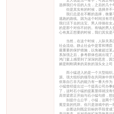
女人说是活一辈子，可真正有价值
选择我们今后的人生，之后的几十
但是其实有的时候，选择并不
我们总是在不断的选择，衡量不同
逃跑的路线。因为这个时间没有尽
我们活下去的法宝。男人徘徊在女
的是那个对你不好的。有钱的男人
心有真正想要的时候，我们其实是
当然，在这个时候，人际关系已经
社会流动。静止社会中是零和博弈
最重要的保护措施，以免被超过某
系加强之后，参考群体也就出现了
鸿门宴上感受到了深深的恶意，因
媚是刚刚调来的吴狄的顶头女上司
而小猛进入的是一个大型组织。
源。强大组织的领导在共同体中所
依靠自己非凡的能力有一番大作为
小猛曾经提出过一个提高公司办事
了，这时石小猛的提案显得就没有
高管梁君正开始与石小猛勾搭，想
别提什么公平，小猛，这两个字
冕堂皇的托辞。你只是游戏中的一
企图达到既定目标的手段变成了
意识形态。反对党的扩张导致意识