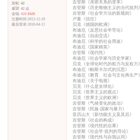
吉登斯《亲密关系的变革》
发帖:
42
吉登斯《历史唯物主义的当代批判
威望:
42 点
吉登斯《社会学方法的新规则》
金钱:
420 RMB
卢曼《信任》
注册时间:2013-12-19
贝克《德国的欧洲》
最后登录:2018-04-11
布迪厄《反思社会学导论》
布迪厄《自由交流》
布迪厄《科学的社会用途》
布迪厄《国家精英》
吉登斯《现代性》
布迪厄《社会学家与历史学家》
贝克《全球化时代的权力与反权力
布迪厄《帕斯卡尔式的沉思》
布迪厄《教育、社会与文化再生产
布迪厄《关于电视》
贝克《什么是全球化》
贝克《世界主义的观点》
贝克《世界主义的欧洲》
吉登斯《气候变化的政治》
吉登斯《民族-国家与暴力》
亚历山大《新功能主义及其后》
吉登斯《社会的构成》
吉登斯《现代性的后果》
吉登斯《社会学:批判的导论》
吉登斯《现代性与自我认同》