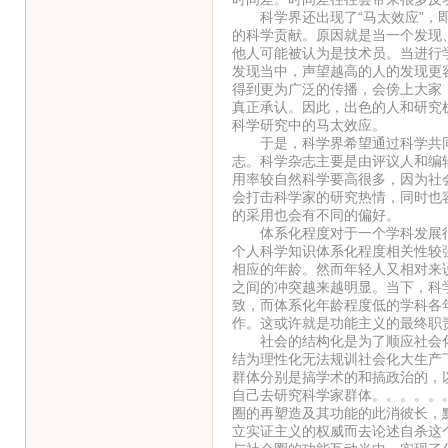
科学界还出现了“马太效应”，即
的科学贡献。原因就是当一个发现
他人可能被认为是技术员。当进行
发现当中，声望越高的人的发现更
得到更为广泛的传播，会傍上大家
真正承认。因此，出色的人和研究
科学研究中的马太效应。
于是，科学界希望通过科学共同
志。科学杂志主要是由评议人和编
用率较自然科学要高很多，因为社
会打击科学家的研究热情，同时也
的采用也会有不同的偏好。
体系化程度对于一个学科发展很
个人科学知识体系化程度相关性较
相应的年龄。然而年轻人又相对来
之间的冲突越来越明显。当下，科
致，而体系化年龄程度低的学科各
作。这或许就是功能主义的最终职
社会的结构化是为了顺应社会化
结为理性化无法规训社会化大生产
群体分别是搞学术的和搞政治的，
自己去研究科学家群体。。。。。
圈的再塑造及其功能的此消彼长，
立实证主义的权威而去论述自杀这