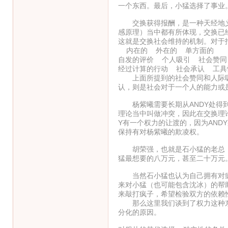
一个东西。最后，小猛选择了事业
交换获得报酬，是一种天经地义
感原理）当中都有所体现，交换已
这就是交换社会维持的机制。对于
内在的 外在的 单方面的
自发的评价 个人吸引 社会赞同
经过计算的行动 社会承认 工具
上面所提到的社会赞同和人际吸
认，则是社会对于一个人的能力或
杨紫曦需要长期从ANDY处得到m
理论当中叫做冲突，因此在交换理
Y有一个权力的让渡的，因为AND
保持有对杨紫曦的欺凌权。
胡荣强，也就是石小猛的老总，
猛最想要的八万元，甚至二十万元
当然石小猛也认为自己拥有对疯
来对小猛（也可能包含沈冰）的帮
来敲打疯子，希望检验双方的依赖
那么这里我们谈到了权力这种东
分化的原因。