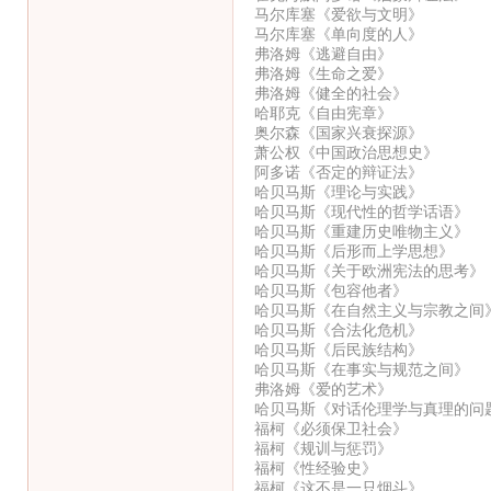
马尔库塞《爱欲与文明》
马尔库塞《单向度的人》
弗洛姆《逃避自由》
弗洛姆《生命之爱》
弗洛姆《健全的社会》
哈耶克《自由宪章》
奥尔森《国家兴衰探源》
萧公权《中国政治思想史》
阿多诺《否定的辩证法》
哈贝马斯《理论与实践》
哈贝马斯《现代性的哲学话语》
哈贝马斯《重建历史唯物主义》
哈贝马斯《后形而上学思想》
哈贝马斯《关于欧洲宪法的思考》
哈贝马斯《包容他者》
哈贝马斯《在自然主义与宗教之间
哈贝马斯《合法化危机》
哈贝马斯《后民族结构》
哈贝马斯《在事实与规范之间》
弗洛姆《爱的艺术》
哈贝马斯《对话伦理学与真理的问
福柯《必须保卫社会》
福柯《规训与惩罚》
福柯《性经验史》
福柯《这不是一只烟斗》