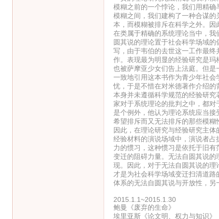
模糊之前的一个悖论，我们用精确
模糊之间，我们建构了一种合谋的
本，而模糊被排斥在科学之外。因
在类属于精确的系统理论当中，我
圆其说的理论置于社会科学场域的
写，由于韦伯的去世这一工作最终
作。表现最为明显的经验研究是玛
也被萨摩亚少女们告上法庭。但是
一致地引用这本书作为青少年社会
忧，于是不惜在对米德著作介绍的
本身并未遵循科学规范的经验研究
家对于系统理论的批判之中，都对
是个例外，他认为理论系统应当接
希望排斥而又无法排斥的那些模糊
因此，在理论研究与经验研究主体
经验材料的演说场域中，演说者占
力的惯习，这种惯习是依托于旧有
变迁的阻碍力量。无法自圆其说的
现。因此，对于无法自圆其说的理
才是为社会科学场域变迁扫清道路
体系的无法自圆其说与开放性，另
2015.1.1~2015.1.30
鲍曼《废弃的生命》
埃里亚斯《论文明、权力与知识》