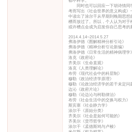
都不科学。
同时也可以回应一下胡诗情同学
考而写出《社会世界的意义构成》
中读出了涂尔干从早期到晚期思想
槽而放过了。所以，个人认为对于
或许槽点会成为启发你自己思考的
2014.4.14~2014.5.27
弗洛伊德《图解精神分析引论》
弗洛伊德《精神分析引论新编》
弗洛伊德《日常生活的精神病理学
洛克《政府论》
齐美尔《生命直观》
洛克《人类理解论》
布劳《现代社会中的科层制》
穆勒《政治经济学原理》
穆勒《论政治经济学的若干未定问
边沁《政府片论》
穆勒《论边沁与柯勒律治》
布劳《社会生活中的交换与权力》
斯宾塞《社会静力学》
涂尔干《原始分类》
齐美尔《社会是如何可能的》
齐美尔《货币哲学》
涂尔干《孟德斯鸠与卢梭》
米尔斯《权力精英》