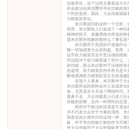
也被异化，这个过程主要是由大众
的去政治化和消费符号化功能的发
个性的发挥。因此，大众传媒操纵
力精英所异化。
米尔斯提到的这样一个过程，也
然而，米尔斯给人们造成了一种印
精神的毁灭。就像黑格尔所说的终
是米尔斯所想象的那样么？事实是
米尔斯对于高层的不道德作出一
顾一切地损害大众的利益。然而，
似乎权力精英完全不受法律的限制
邦法院对于权力精英做了些什么，
的功能，那么米尔斯对于法律的有
的道理。权力精英的所作所为是不
断地强调权力精英阶层正在形成威
在我个人看来，米尔斯对于大众
米尔斯所说的那样会对人造成异化
知，尤其是在今天这个网络时代。
着鼻子走。大众传媒是人们进入社
传媒的依赖，走向一种理性的态度
然而对于政治的淡漠是不是会侵
并不代表大众对于大事的漠然。米
国发生的占领华尔街运动一样，美
纵，对于华尔街银行家的作为不闻
使大众传媒对于大众的操纵更为简