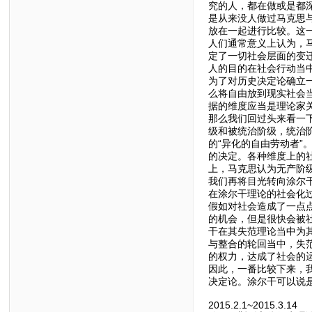
究的人，都在做或是都
是从来没人做过马克思
放在一起进行比较。这
人们通常意义上认为，
定了一切社会层面的变
人的目的在社会行动当
为了对历史决定论确立
么将自由放到现实社会
据的维度应当是理论家
那么我们回过头来看一
级和被统治阶级，统治
的“异化的自由劳动者
的决定。各种维度上的
上，马克思认为无产阶
我们再将目光转向涂尔
在涂尔干理论的社会化
假如对社会造成了一点
的机会，但是很快会被
干在其失范理论当中为
与整合的轮回当中，失
的权力，达成了社会的
因此，一番比较下来，
决定论。涂尔干可以说
2015.2.1~2015.3.14