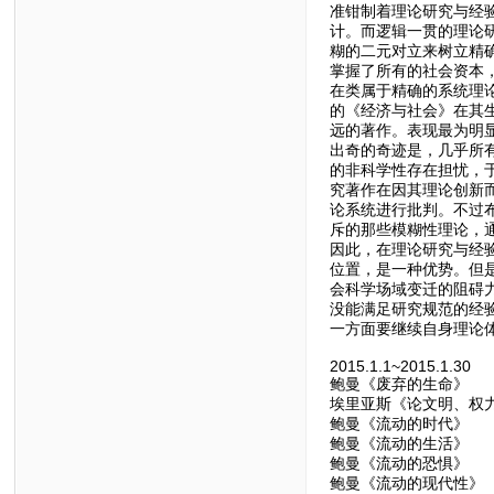
准钳制着理论研究与经
计。而逻辑一贯的理论
糊的二元对立来树立精
掌握了所有的社会资本
在类属于精确的系统理
的《经济与社会》在其
远的著作。表现最为明
出奇的奇迹是，几乎所
的非科学性存在担忧，
究著作在因其理论创新
论系统进行批判。不过
斥的那些模糊性理论，
因此，在理论研究与经
位置，是一种优势。但
会科学场域变迁的阻碍
没能满足研究规范的经
一方面要继续自身理论
2015.1.1~2015.1.30
鲍曼《废弃的生命》
埃里亚斯《论文明、权
鲍曼《流动的时代》
鲍曼《流动的生活》
鲍曼《流动的恐惧》
鲍曼《流动的现代性》