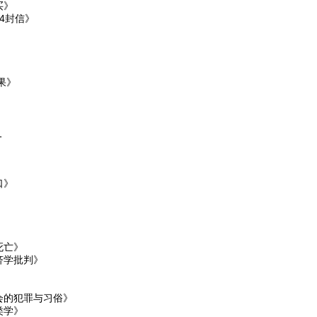
买》
4封信》
》
》
果》
1
》
口》
死亡》
济学批判》
会的犯罪与习俗》
类学》