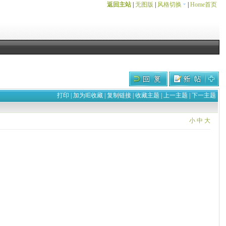
返回主站
|
无图版
|
风格切换
|
Home首页
打印
|
加为IE收藏
|
复制链接
|
收藏主题
|
上一主题
|
下一主题
小
中
大