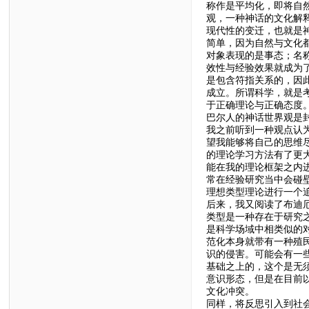
称作是平均化，即将自
观，一种神话的文化解
现代性的变迁，也就是
简单，因为自然与文化
对象表现的是事态；名
效性与经验效果就成为
是包含符指关系的，因
成立。所谓科学，就是
于正确理论与正确态度
巴尔人的神话世界观是
我之前听到一种观点认
望我能够将自己的思维
的理论学习方法有了更
能在我的理论框架之内
常在经验研究当中会碰
理想类型理论进行一个
后来，我又阅读了布迪
类型是一种存在于研究
是科学场域中相类似的
范化本身就带有一种殖
识的侵害。可能会有一
基础之上的，这个是无
意识形态，但是在目前
文化冲突。
同样，将反思引入到社