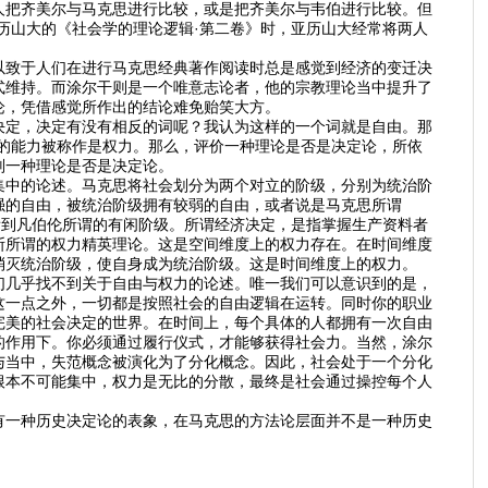
人把齐美尔与马克思进行比较，或是把齐美尔与韦伯进行比较。但
历山大的《社会学的理论逻辑·第二卷》时，亚历山大经常将两人
以致于人们在进行马克思经典著作阅读时总是感觉到经济的变迁决
式维持。而涂尔干则是一个唯意志论者，他的宗教理论当中提升了
论，凭借感觉所作出的结论难免贻笑大方。
决定，决定有没有相反的词呢？我认为这样的一个词就是自由。那
的能力被称作是权力。那么，评价一种理论是否是决定论，所依
判一种理论是否是决定论。
集中的论述。马克思将社会划分为两个对立的阶级，分别为统治阶
强的自由，被统治阶级拥有较弱的自由，或者说是马克思所谓
看到凡伯伦所谓的有闲阶级。所谓经济决定，是指掌握生产资料者
斯所谓的权力精英理论。这是空间维度上的权力存在。在时间维度
消灭统治阶级，使自身成为统治阶级。这是时间维度上的权力。
们几乎找不到关于自由与权力的论述。唯一我们可以意识到的是，
这一点之外，一切都是按照社会的自由逻辑在运转。同时你的职业
完美的社会决定的世界。在时间上，每个具体的人都拥有一次自由
的作用下。你必须通过履行仪式，才能够获得社会力。当然，涂尔
与当中，失范概念被演化为了分化概念。因此，社会处于一个分化
根本不可能集中，权力是无比的分散，最终是社会通过操控每个人
有一种历史决定论的表象，在马克思的方法论层面并不是一种历史