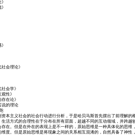
论》
础》
》
》
憾》
》
》
代社会理论》
》
代社会学》
反观性》
治存在论》
其说的理论
尧
到资本主义社会的社会行动进行分析，于是哈贝马斯首先摆出了前理解的
。生活方式的合理性在于分布在所有层面，超越不同的互动领域，并跨越
会存在。但是在外在的表现上是不一样的，原始思维是一种具体化的思维
的维度。但是原始思维是将现象之间的关系相互混淆的，自然具备了神性