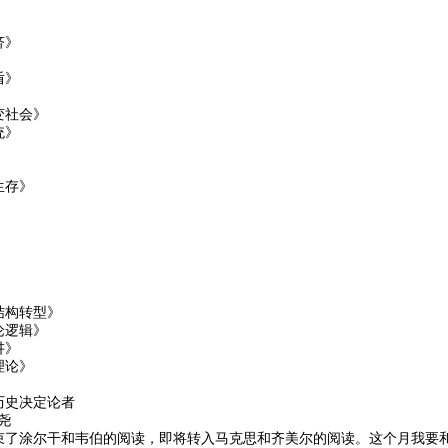
济》
》
盾》
变社会》
统》
生存》
》
结构转型》
论逻辑》
讲》
理论》
历史决定论者
尧
束了涂尔干和韦伯的阅读，即将转入马克思和齐美尔的阅读。这个月我要