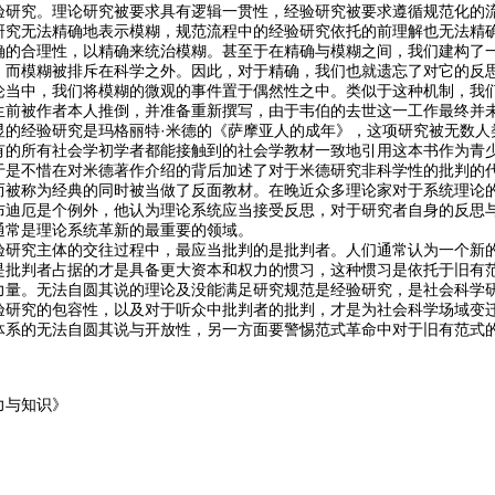
验研究。理论研究被要求具有逻辑一贯性，经验研究被要求遵循规范化的
研究无法精确地表示模糊，规范流程中的经验研究依托的前理解也无法精
确的合理性，以精确来统治模糊。甚至于在精确与模糊之间，我们建构了
，而模糊被排斥在科学之外。因此，对于精确，我们也就遗忘了对它的反
论当中，我们将模糊的微观的事件置于偶然性之中。类似于这种机制，我
生前被作者本人推倒，并准备重新撰写，由于韦伯的去世这一工作最终并
显的经验研究是玛格丽特·米德的《萨摩亚人的成年》，这项研究被无数人
有的所有社会学初学者都能接触到的社会学教材一致地引用这本书作为青
于是不惜在对米德著作介绍的背后加述了对于米德研究非科学性的批判的
而被称为经典的同时被当做了反面教材。在晚近众多理论家对于系统理论
布迪厄是个例外，他认为理论系统应当接受反思，对于研究者自身的反思
通常是理论系统革新的最重要的领域。
验研究主体的交往过程中，最应当批判的是批判者。人们通常认为一个新
是批判者占据的才是具备更大资本和权力的惯习，这种惯习是依托于旧有
力量。无法自圆其说的理论及没能满足研究规范是经验研究，是社会科学
验研究的包容性，以及对于听众中批判者的批判，才是为社会科学场域变
体系的无法自圆其说与开放性，另一方面要警惕范式革命中对于旧有范式
力与知识》