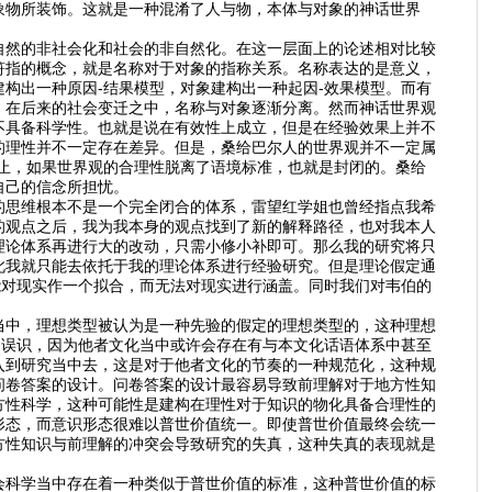
象物所装饰。这就是一种混淆了人与物，本体与对象的神话世界
自然的非社会化和社会的非自然化。在这一层面上的论述相对比较
符指的概念，就是名称对于对象的指称关系。名称表达的是意义，
构出一种原因-结果模型，对象建构出一种起因-效果模型。而有
。在后来的社会变迁之中，名称与对象逐渐分离。然而神话世界观
不具备科学性。也就是说在有效性上成立，但是在经验效果上并不
的理性并不一定存在差异。但是，桑给巴尔人的世界观并不一定属
止，如果世界观的合理性脱离了语境标准，也就是封闭的。桑给
自己的信念所担忧。
的思维根本不是一个完全闭合的体系，雷望红学姐也曾经指点我希
的观点之后，我为我本身的观点找到了新的解释路径，也对我本人
理论体系再进行大的改动，只需小修小补即可。那么我的研究将只
此我就只能去依托于我的理论体系进行经验研究。但是理论假定通
能对现实作一个拟合，而无法对现实进行涵盖。同时我们对韦伯的
当中，理想类型被认为是一种先验的假定的理想类型的，这种理想
的误识，因为他者文化当中或许会存在有与本文化话语体系中甚至
入到研究当中去，这是对于他者文化的节奏的一种规范化，这种规
问卷答案的设计。问卷答案的设计最容易导致前理解对于地方性知
方性科学，这种可能性是建构在理性对于知识的物化具备合理性的
形态，而意识形态很难以普世价值统一。即使普世价值最终会统一
方性知识与前理解的冲突会导致研究的失真，这种失真的表现就是
会科学当中存在着一种类似于普世价值的标准，这种普世价值的标