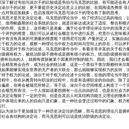
深深了解过韦伯与涂尔干的比较或是韦伯与马克思的比较。有可能还会有
与涂尔干的比较，更不要提历史决定论意义上的比较。在我阅读杰弗里·亚
一点对我启发颇多，也启发我对马克思与涂尔干的理论有了新的思考。
马克思才是历史决定论者。马克思的理论当中，给了经济以过高的地位，
迁。借用帕森斯的社会系统的划分，就是目标达成决定了适应、整合和模
中的作用。实质上，这些都只是表象，属于社会学理论评论当中的浅薄之
一个评判的维度，我们可以从诸社会概念当中进行反思，究竟什么意味着
当中有没有具体的可测量的维度呢？借用尼可拉斯·卢曼的定义，实施自由
关于权力的论述。观察一种理论当中权力在时间与空间上的存在，可以评
下马克思对于权力的论述。马克思的著作当中，有着非常丰富的关于权力
阶级拥有权力，被统治阶级不拥有或是拥有很小的权力。统治阶级拥有很
”。拥有自由的人，就拥有摆脱被某个因素所控制的能力。因此，我们才会
社会精英将会合作，成为社会的统治者，这是一个类似于查尔斯赖特米尔
级如果能够实现全世界的无产者的大联合，那么就能够实现权力的反转，
干对于权力的论述。涂尔干对于权力的论述十分轻视，在他的理论当中我
过程中，你在从教育转向职业的过程中，你是有选择职业的自由的。除了
点偏差，你将会被规范所矫正。等于说，涂尔干在空间维度上构造了一个
社会规范所吞没。一个人假如说要想拥有一点点自由的话，也是在社会力
其决定论预留了一定的空间。但是在其后人对其结构功能主义理论的继承
范中体现出来的人的自由只是幻象，是一种社会变迁过程中的幻象。权力
运行。
我认为涂尔干更加接近于一种历史决定论的范畴，而马克思的理论只是拥
是社会各结构的决定论，而马克思则可以说是统治阶级的决定论。