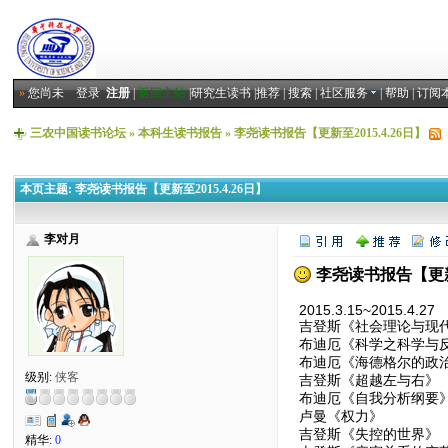
»
您尚未
登录
注册
|
返回主站
|
研究生读书
|
推荐
|
搜索
|
社区服务
|
帮助
|
订阅
三农中国读书论坛
»
本科生读书报告
»
李尧读书报告【更新至2015.4.26日】
本页主题:
李尧读书报告【更新至2015.4.26日】
李对月
李尧读书报告【更新至
2015.3.15~2015.4.27
吉登斯《社会理论与现
布迪厄《科学之科学与
布迪厄《海德格尔的政
级别:
侠客
吉登斯《超越左与右》
布迪厄《自我分析纲要
卢曼《权力》
吉登斯《失控的世界》
精华:
0