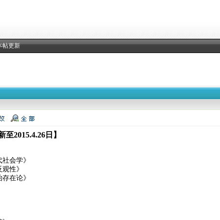
本帖更新
2015.4.26日】
代社会学》
反观性》
治存在论》
》