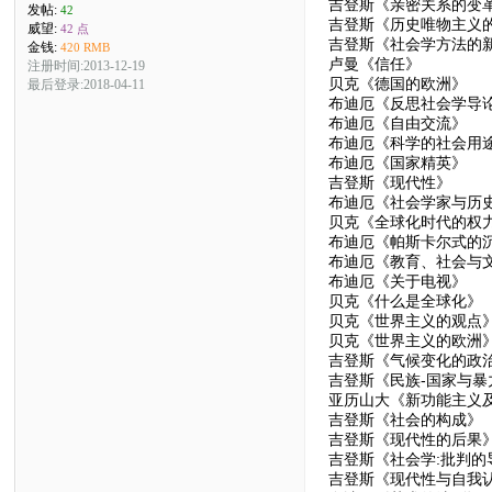
吉登斯《亲密关系的变
发帖:
42
吉登斯《历史唯物主义
威望:
42 点
吉登斯《社会学方法的
金钱:
420 RMB
卢曼《信任》
注册时间:2013-12-19
贝克《德国的欧洲》
最后登录:2018-04-11
布迪厄《反思社会学导
布迪厄《自由交流》
布迪厄《科学的社会用
布迪厄《国家精英》
吉登斯《现代性》
布迪厄《社会学家与历
贝克《全球化时代的权
布迪厄《帕斯卡尔式的
布迪厄《教育、社会与
布迪厄《关于电视》
贝克《什么是全球化》
贝克《世界主义的观点
贝克《世界主义的欧洲
吉登斯《气候变化的政
吉登斯《民族-国家与暴
亚历山大《新功能主义
吉登斯《社会的构成》
吉登斯《现代性的后果
吉登斯《社会学:批判的
吉登斯《现代性与自我