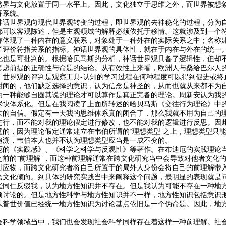
然界与文化放置于同一水平上。因此，文化独立于思维之外，而世界被想
释系统。
神话世界观向现代世界观转变的过程，即世界观的去神秘化的过程，分为
都可以客观陈述，但是主观领域的解释必须依托于移情。这就涉及到一个
称体现了一种内在的意义联系，对象处于一种外在的实际关系之中；名称建
了评价符指关系的指标。神话世界观的具体性，就在于内在与外在的统一
此也是可批判的。根据哈贝马斯的分析，神话世界观具备了逻辑性，但却
考虑前提的正确性与命题的结论。从有效性上来看，欧洲人与桑给巴尔人
。世界观的评判是观察工具-认知的学习过程在何种程度可以得到促进或终
封闭的，他们缺乏选择的意识，认为信念是神圣的，从而也就从来都不为
为一种能够自圆其说的理论才可以算作是真正完备的理论。周新安认为我
尽快体系化。但是在我阅读了上面所转述的哈贝马斯《交往行为理论》中
大的自信。假定有一天我的思维体系真的闭合了，那么我就不用为自己的
进行，而不能对我的理论假定进行修改，也不能对我的逻辑进行反思。因
壁的，因为理论假定通常建立在韦伯所谓的“理想类型”之上，理想类型只
追溯，韦伯本人也并不认为理想类型应当是一成不变的。
厄的《实践感》、《科学之科学与反观性》等著作。在布迪厄的实践理论
之前的“前理解”，而这种前理解通常在跨文化研究当中会导致对他者文化
对应物，而跨文化研究者将自己所置于的局外人身份会将自己的前理解带
民文化倾向。到具体的研究实践当中来阐释这个问题，最明显的表现就是
些同仁反驳我，认为地方性知识并不存在。但是我认为可能不存在一种地
须讨论的。但是地方性科学与地方性知识并不一样，地方性知识包括意识
以普世价值已经统一地方性知识为讨论基点依旧是一个伪命题。因此，地
会科学领域当中，我们也会发现社会科学同样存在着这样一种前理解。社