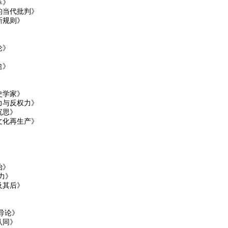
革》
的当代批判》
新规则》
论》
途》
史学家》
力与反权力》
沉思》
文化再生产》
》
》
治》
力》
及其后》
》
导论》
认同》