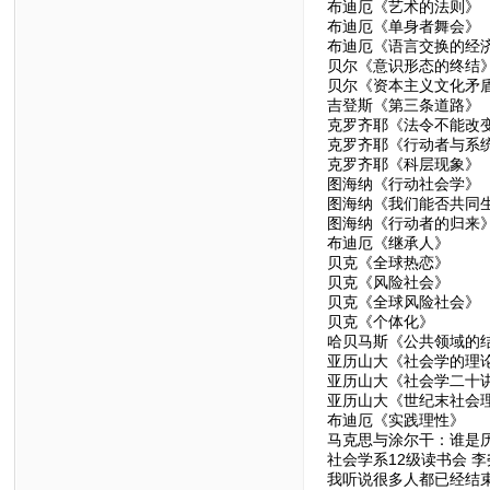
布迪厄《艺术的法则》
布迪厄《单身者舞会》
布迪厄《语言交换的经
贝尔《意识形态的终结
贝尔《资本主义文化矛
吉登斯《第三条道路》
克罗齐耶《法令不能改
克罗齐耶《行动者与系
克罗齐耶《科层现象》
图海纳《行动社会学》
图海纳《我们能否共同
图海纳《行动者的归来
布迪厄《继承人》
贝克《全球热恋》
贝克《风险社会》
贝克《全球风险社会》
贝克《个体化》
哈贝马斯《公共领域的
亚历山大《社会学的理
亚历山大《社会学二十
亚历山大《世纪末社会
布迪厄《实践理性》
马克思与涂尔干：谁是
社会学系12级读书会 李
我听说很多人都已经结