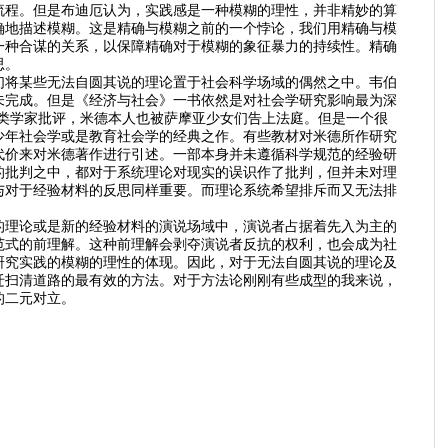
流程。但是布迪厄认为，实践感是一种模糊的理性，并非精妙的算
确地描述模糊。这是精确与模糊之前的一个悖论，我们用精确与模
一种合谋的关系，以保障精确对于模糊的象征暴力的持续性。精确
思。
们将某些无法自圆其说的理论置于社会科学场域的偶然之中。韦伯
未完成。但是《经济与社会》一书依然是对社会学研究影响最为深
类学家批评，米德本人也被萨摩亚少女们告上法庭。但是一个很
少年社会学或是教育社会学的经典之作。有些教材对米德所作研究
代价来对米德著作进行引述。一部本身并未遵循科学规范的经验研
的批判之中，都对于系统理论对现实的误识作了批判，但并未对理
与对于经验材料的反思同样重要。而理论系统希望排斥而又无法排
的理论或是新的经验材料的演说场域中，演说者占据着先入为主的
范式的前理解。这种前理解会剥夺演说者反抗的权利，也会成为社
研究实践的模糊的理性的体现。因此，对于无法自圆其说的理论及
迁扫清道路的最有效的方法。对于方法论刚刚有些成型的我来说，
的二元对立。