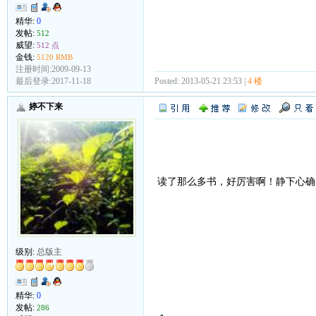
精华:
0
发帖:
512
威望:
512 点
金钱:
5120 RMB
注册时间:2009-09-13
Posted: 2013-05-21 23:53 |
4 楼
最后登录:2017-11-18
婷不下来
读了那么多书，好厉害啊！静下心
级别:
总版主
精华:
0
发帖:
286