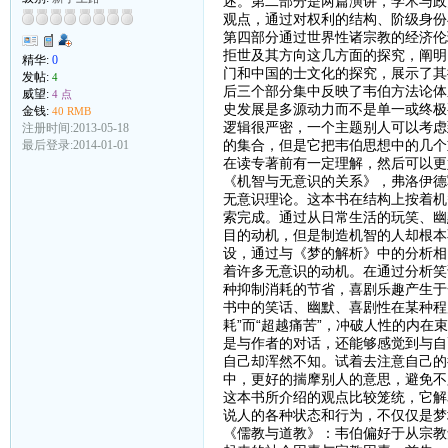
述。第二部分是两篇演讲，学术与政
观点，通过对权利的结构、阶级身份
第四部分通过世界性诸宗教的经济伦
拒世及其方向这几方面的探究，阐明
精华:
0
门和中国的士文化的探究，展示了其
发帖:
4
后三个部分集中反映了韦伯方法论体
威望:
4 点
史发展是多源动力而不是单一或终极
金钱:
40 RMB
逻辑很严密，一个主题别人可以考虑
注册时间:2013-05-18
的集合，但是它把韦伯思想中的几个
最后登录:2014-01-01
在读专著前有一定理解，然后可以更
《机智与无意识的关系》，弗洛伊德
无意识理论。这本书在结构上按着机
索完成。通过从日常生活的玩笑、幽
目的动机，但是制造机智的人却根本
设，通过与《梦的解析》中的分析相
着许多无意识的动机。在通过分析笑
种抑制消耗的节省，喜剧乐趣产生于
书中的笑话、幽默、喜剧性在某种程
耗”而“超越痛苦”，冲破人性的内
是与作者的对话，还能够感觉到与自
自己却浑然不知。试着去注意自己的
中，更好的揣摩别人的意思，避免不
这本书所介绍的观点比较笼统，它解
说人的各种状态和行为，不仅仅是梦
《儒教与道教》：韦伯偏好于从宗教