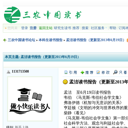
»
您尚未
登录
注册
|
返回主站
|
研究生读书
|
推荐
|
搜索
|
社区服务
|
帮助
|
订阅
三农中国读书论坛
»
本科生读书报告
»
孟洁读书报告（更新至2013年6月19日）
本页主题:
孟洁读书报告（更新至2013年6月19日）
1131713508
孟洁读书报告（更新至2013年
孟洁 至6月19日读书报告
韦伯 《马克斯-韦伯社会学文集》 
弗洛伊德《机智与无意识的关系》 
亨廷顿《文明的冲突与世界秩序的重
柴静《看见》
《马克斯-韦伯社会学文集》第一部
社会科学方法、观念与利益社会学、
级别:
新手上路