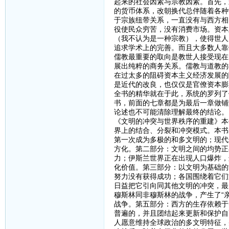
起来的社会因素与宗教因素。首先，
的货币体系，改朝换代总伴随着各种
于宗族纽带关系，一直没有与西方相
役使民众穷苦，没有消费市场。资本
（我不认为是一种宗教），使得世人
追求学术上的完善。而且大多数人靠
儒教最重要的取向是教世人接受现在
展出纯粹的商务关系。儒教与道教的
在过太多的阻碍资本主义经济发展的
是近代的改良，也仅仅是官僚资本膨
全书的精华就在于此，系统的罗列了
书，前面的七章都是为最后一章做铺
论述也不可能清除理解最终的结论。
《文明的冲突与世界秩序的重建》本
界上的结合、分裂和冲突模式。本书
第一次成为多极的和多文明的；现代
方化。第二部分：文明之间的均势正
力；伊斯兰世界正在出现人口爆炸，
化价值。第三部分：以文明为基础的
努力没有获得成功；各国围绕着它们
日益把它引向同其他文明的冲突，最
穆斯林同非穆斯林的战争，产生了“
战争。第五部分：西方的生存依赖于
普遍的，并且团结起来更新和保护自
人愿意维持全球政治的多文明特征，