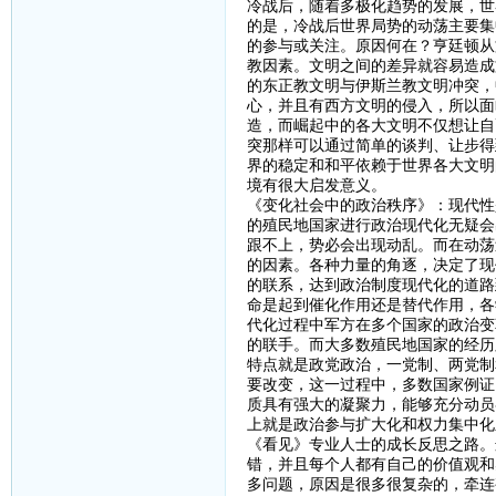
冷战后，随着多极化趋势的发展，世
的是，冷战后世界局势的动荡主要集
的参与或关注。原因何在？亨廷顿从
教因素。文明之间的差异就容易造成
的东正教文明与伊斯兰教文明冲突，
心，并且有西方文明的侵入，所以面
造，而崛起中的各大文明不仅想让自
突那样可以通过简单的谈判、让步得
界的稳定和和平依赖于世界各大文明
境有很大启发意义。
《变化社会中的政治秩序》：现代性
的殖民地国家进行政治现代化无疑会
跟不上，势必会出现动乱。而在动荡
的因素。各种力量的角逐，决定了现
的联系，达到政治制度现代化的道路
命是起到催化作用还是替代作用，各
代化过程中军方在多个国家的政治变
的联手。而大多数殖民地国家的经历
特点就是政党政治，一党制、两党制
要改变，这一过程中，多数国家例证
质具有强大的凝聚力，能够充分动员
上就是政治参与扩大化和权力集中化
《看见》专业人士的成长反思之路。
错，并且每个人都有自己的价值观和
多问题，原因是很多很复杂的，牵连