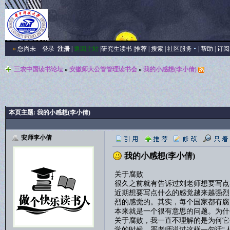
»
您尚未
登录
注册
|
返回主站
|
研究生读书
|
推荐
|
搜索
|
社区服务
|
帮助
|
订阅
三农中国读书论坛
»
安徽师大公管管理读书会
»
我的小感想(李小倩)
本页主题:
我的小感想(李小倩)
安师李小倩
我的小感想(李小倩)
关于腐败
很久之前就有告诉过刘老师想要写点
近期想要写点什么的感觉越来越强烈
烈的感觉的。其实，每个国家都有腐
本来就是一个很有意思的问题。为什
关于腐败，我一直不理解的是为何它
学的时候，严老师说过这样一句话“