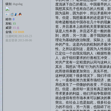
度浅谈下自己的看法。中国最早的人
级别:
dsgsdag
我想其实孔子也有自己的人性观，那
因为温和，因为折中，所以矛盾和冲
等。但是，我想最基本的还是源于以
精华:
0
却奇迹般地在中国存在几十年的现象
发帖:
15
党，并且基本上政府机关里掌握实权
威望:
15 点
该是人性本善，并且还不是一般的善
金钱:
150 RMB
到，然而，另一方面，基于我国的基
注册时间:2013-03-23
理论为基础的政治制度。实际上，这
最后登录:2013-09-06
外的产生。这是内在的机制的矛盾冲
性。之所以提到这，是因为人性假设
己定位一个自我实现的人（根据性善
人，由于组织要求的行善相互冲突，
对共产党有一定程度的认同与这种人
其次，我想从“寻租”行为的方面谈
此而使得腐败更加突出，其实不然。
这种状况呢？很多情况下，我们不得
今，一直都在努力发展市场经济，效
局也发生了一些微妙的改变，不仅如
烈。但是，政府却一直没有真正做到
寻求更多的利益，他们开始争取获得
就会使得有些市场本来可以解决的事
突出。在社会上也是如此，很多社会
力的不信任，另一方面，也阻碍了社