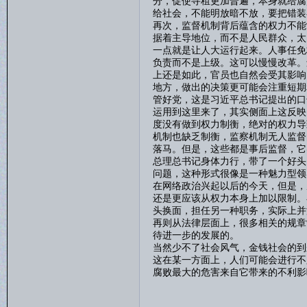
分，促使寻租更加普遍，本身就给腐
给社会，不能明放暗不放，要把错装
再次，监督机制背后蕴含的权力不能
据着主导地位，而不是人民群众，太
一点就是让人大运行起来。人事任免
负责而不是上级。这可以慢慢改革。
上还是如此，官员也自然会受其影响
地方，做出的决策更可能会注重短期
管好党，这是习近平总书记提出的口
运用到这里来了，其实侧面上这反映
度没有做到权力制衡，绝对的权力导
机制也缺乏制衡，监察机制无人监督
落马。但是，这些都是事后监督，它
总理总书记身体力行，带了一个好头
问题，这种形式很像是一种魅力型领
在网络政治兴起以后的今天，但是，
还是更应该从权力本身上加以限制。
头换面，担任另一种职务，实际上并
再则从法律层面上，很多相关的规章
待进一步的发展的。
当然少不了社会风气，金钱社会的到
这在某一方面上，人们可能会进行不
腐败最大的危害来自它带来的不利影