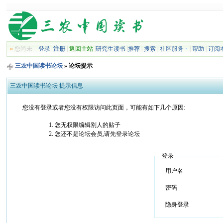
»
您尚未
登录
注册
|
返回主站
|
研究生读书
|
推荐
|
搜索
|
社区服务
|
帮助
|
订阅
三农中国读书论坛
» 论坛提示
三农中国读书论坛 提示信息
您没有登录或者您没有权限访问此页面，可能有如下几个原因:
您无权限编辑别人的贴子
您还不是论坛会员,请先登录论坛
登录
用户名
密码
隐身登录