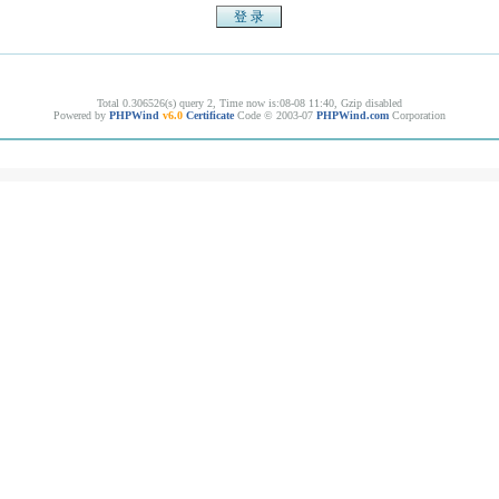
Total 0.306526(s) query 2, Time now is:08-08 11:40, Gzip disabled
Powered by
PHPWind
v6.0
Certificate
Code © 2003-07
PHPWind.com
Corporation