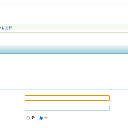
本帖更新
是
否