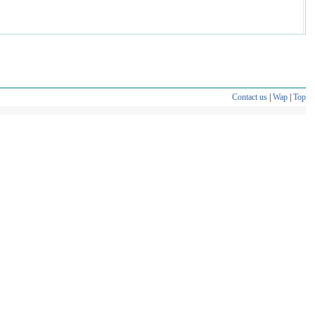
Contact us
|
Wap
|
Top