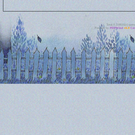
Total 0.218616(s) quer
Powered by
PHPWind
v6.0
Cer