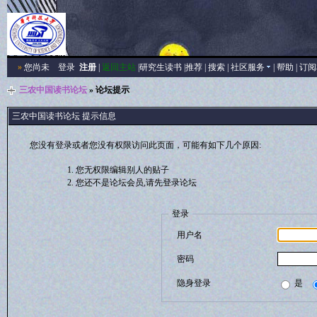
»
您尚未
登录
注册
|
返回主站
|
研究生读书
|
推荐
|
搜索
|
社区服务
|
帮助
|
订阅
三农中国读书论坛
» 论坛提示
三农中国读书论坛 提示信息
您没有登录或者您没有权限访问此页面，可能有如下几个原因:
您无权限编辑别人的贴子
您还不是论坛会员,请先登录论坛
登录
用户名
密码
隐身登录
是