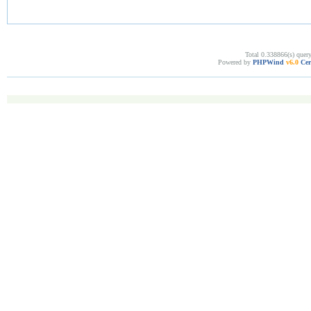
Total 0.338866(s) quer
Powered by
PHPWind
v6.0
Cer