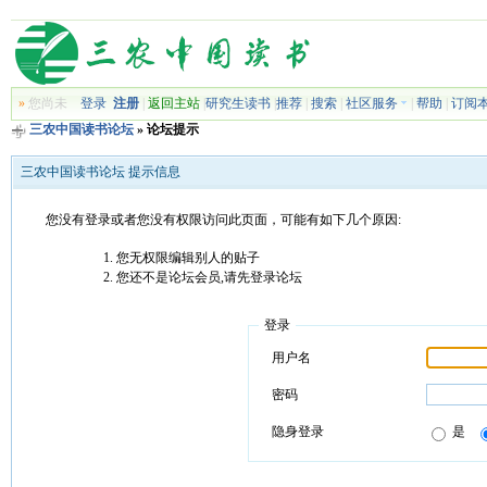
»
您尚未
登录
注册
|
返回主站
|
研究生读书
|
推荐
|
搜索
|
社区服务
|
帮助
|
订阅
三农中国读书论坛
» 论坛提示
三农中国读书论坛 提示信息
您没有登录或者您没有权限访问此页面，可能有如下几个原因:
您无权限编辑别人的贴子
您还不是论坛会员,请先登录论坛
登录
用户名
密码
隐身登录
是