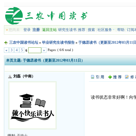
»
您尚未
登录
注册
|
返回主站
|
研究生读书
|
推荐
|
搜索
|
社区服务
|
帮助
|
订阅
三农中国读书论坛
»
毕业研究生读书报告
»
于德丞读书（更新至2012年03月11
Pages: ( 6/6 total )
«
3
4
5
»
6
本页主题:
于德丞读书（更新至2012年03月11日）
刘磊（中南）
读书状态非常好啊！向
级别:
圣骑士