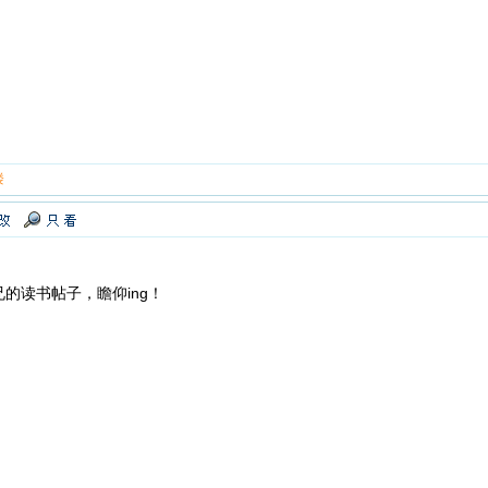
楼
的读书帖子，瞻仰ing！