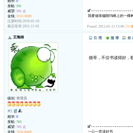
精华:
0
发帖:
591
威望:
591 点
我要做珠穆朗玛峰上的一棵
金钱:
5910 RMB
注册时间:2010-01-10
最后登录:2021-11-02
Posted: 2012-01-13 13:49 |
51 
王海娟
德哥，不仅书读得好，歌
级别:
管理员
精华:
0
发帖:
765
威望:
765 点
一心一意读好书
金钱:
7650 RMB