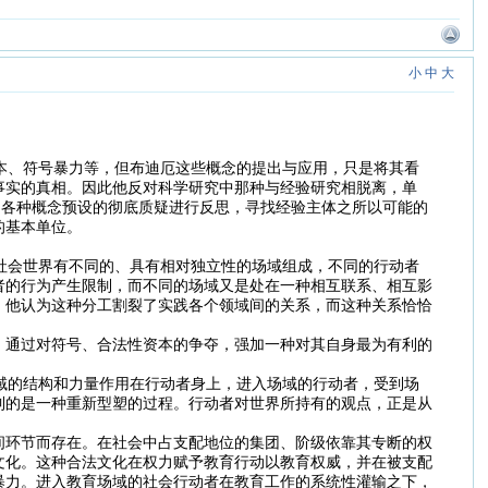
小
中
大
本、符号暴力等，但布迪厄这些概念的提出与应用，只是将其看
事实的真相。因此他反对科学研究中那种与经验研究相脱离，单
、各种概念预设的彻底质疑进行反思，寻找经验主体之所以可能的
的基本单位。
社会世界有不同的、具有相对独立性的场域组成，不同的行动者
者的行为产生限制，而不同的场域又是处在一种相互联系、相互影
，他认为这种分工割裂了实践各个领域间的关系，而这种关系恰恰
，通过对符号、合法性资本的争夺，强加一种对其自身最为有利的
域的结构和力量作用在行动者身上，进入场域的行动者，受到场
到的是一种重新型塑的过程。行动者对世界所持有的观点，正是从
间环节而存在。在社会中占支配地位的集团、阶级依靠其专断的权
文化。这种合法文化在权力赋予教育行动以教育权威，并在被支配
暴力。进入教育场域的社会行动者在教育工作的系统性灌输之下，