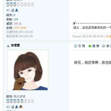
精华:
0
发帖:
169
威望:
169 点
战士，这也是我最喜欢的一个
金钱:
1690 RMB
注册时间:2011-05-04
最后登录:2014-01-20
Posted: 2012-01-09 16:33 |
50 
张雪霖
师兄，很厉害啊，歌也
级别:
风云使者