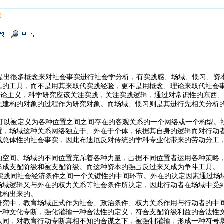
楼
出很多概念来对社会事实进行社会学分析，有实践感、场域、惯习、资
题的工具，而不是用其来取代实践经验，更不是用概念、理论来取代社会
唯理论主义，科学研究应该关注实践，关注实践逻辑，通过对常识性的东西
先建构的对象的过程作为研究对象。而场域、惯习则是其进行先相关分析
以被定义为各种位置之间之间存在的客观关系的一个网络或一个构型。
置，场域这种关系网络独立于、外在于个体，依据其自身的逻辑而对行动
成总体性的社会事实，因此布迪厄反对传统的学科专业化带来的劳动分工
的空间。场域的不同位置充斥着各种力量，占据不同位置者运用各种策略
形成支配阶级和被支配阶级。而这种资本的强占反过来又成为争斗工具。
践同社会经济条件之间一个关键性的中间环节。外在的决定因素通过场
场域逻辑又与外在的权力关系等社会条件所决定，因此行动者在场域中受
建构出来的。
研究中，教育场域正式作为社会、政治条件、权力关系作用与行动者的中
一种文化专断，强化灌输一种合法性的定义，符合支配阶级利益的合法性
认同，对教育行动专断真相不知的合谋之下，被强制灌输，形成一种符号