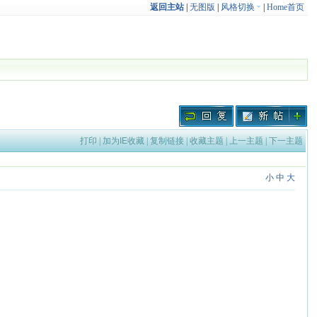
返回主站
|
无图版
|
风格切换
|
Home首页
打印
|
加为IE收藏
|
复制链接
|
收藏主题
|
上一主题
|
下一主题
小
中
大