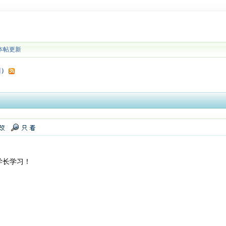
本帖更新
日）
学长学习！