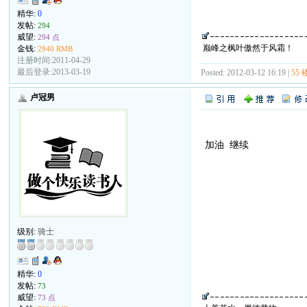
精华:
0
发帖:
294
威望:
294 点
巅峰之枫叶傲然于风霜！
金钱:
2940 RMB
注册时间:2011-04-29
最后登录:2013-03-19
Posted: 2012-03-12 16:19 |
55 
卢冠男
加油 继续
级别:
骑士
精华:
0
发帖:
73
威望:
73 点