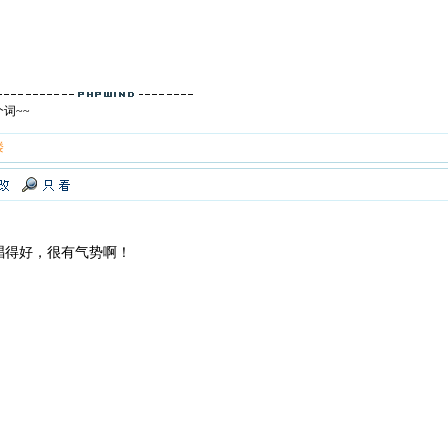
词~~
楼
唱得好，很有气势啊！