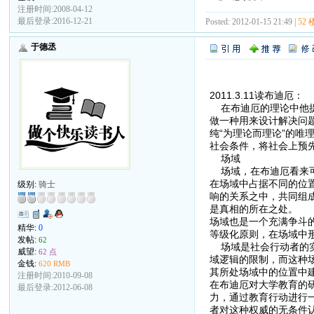
注册时间:2008-04-12
最后登录:2016-12-21
Posted: 2012-01-15 21:49 |
52 
于德丞
2011.3.11读布迪厄：
在布迪厄的理论中他提
做一种用来设计解决问
纯“为理论而理论”的
社会条件，将社会上预
场域
场域，在布迪厄看来可
在场域中占据不同的位
级别:
骑士
响的关系之中，共同组
是真相的所在之处。
场域也是一个充满争斗
精华:
0
等级化原则，在场域中
发帖:
62
场域是社会行动者的实
威望:
62 点
域逻辑的限制，而这种
金钱:
620 RMB
其所处场域中的位置中
注册时间:2010-09-08
在布迪厄对大学教育的
最后登录:2012-06-08
力，通过教育行动进行
者对这种权威的无条件