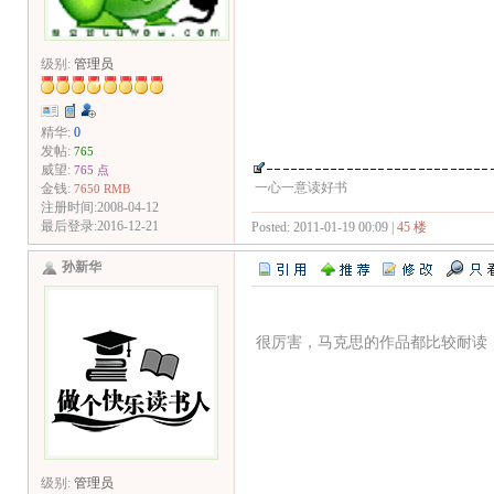
级别:
管理员
精华:
0
发帖:
765
威望:
765 点
一心一意读好书
金钱:
7650 RMB
注册时间:2008-04-12
最后登录:2016-12-21
Posted: 2011-01-19 00:09 |
45 楼
孙新华
很厉害，马克思的作品都比较耐读
级别:
管理员