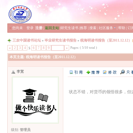
»
您尚未
登录
注册
|
返回主站
|
研究生读书
|
推荐
|
搜索
|
社区服务
|
帮助
|
订
三农中国读书论坛
»
毕业研究生读书报告
»
税海明读书报告（至2011.12.12）
Pages: ( 5/10 total )
«
2
3
4
6
7
8
9
»
5
本页主题:
税海明读书报告（至2011.12.12）
李宽
状态不错，对货币的领悟很多，但
级别:
管理员