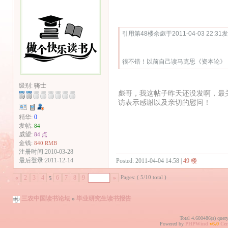
Quote:
引用第48楼余彪于2011-04-03 22:31
很不错！以前自己读马克思《资本论》
级别:
骑士
彪哥，我这帖子昨天还没发啊，最
访表示感谢以及亲切的慰问！
精华:
0
发帖:
84
威望:
84 点
金钱:
840 RMB
注册时间:2010-03-28
最后登录:2011-12-14
Posted: 2011-04-04 14:58 |
49 楼
Pages: ( 5/10 total )
«
2
3
4
6
7
8
9
»
5
三农中国读书论坛
»
毕业研究生读书报告
Total 4.600486(s) quer
Powered by
PHPWind
v6.0
Cer