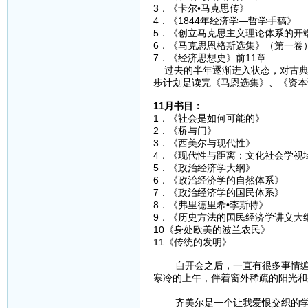
3．《卡尔•马克思传
4．《1844年经济学—哲
5．《创立马克思主义理论体系
6．《马克思恩格斯选集》（
7．《经济思想史》前11章 
过去的半年逐渐进入状态，对古典
步计划是读完《马恩选集》、《资本
11月书目：
1．《社会是如何可能
2．《桥与门》
3．《西美尔与现代
4．《现代性与距离：文化社会学
5．《政治经济学大纲
6．《政治经济学的自然
7．《政治经济学的国民
8．《弗里德里希•李斯特
9．《历史方法的国民经济学
10《身处欧美的波兰农民
11《传统的发明》 
自开会之后，一直有很多事情缠身
寒冷的上午，伴着窗外稀疏的阳光和
（一
齐美尔是一个让我爱恨交织的学者