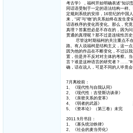
考古学》，福柯开始明确表述“知识
同话语受制于一定的语法结构一样。
定规则系统的安排，16世纪的中国
来，“词”与“物”的关系始终在发生
话语秩序的变化而变化。那么，究竟
真理？答案想必是不存在的，因为问
贯通的真理呢？那不过是连续性历史
尽管这时期福柯的关注重点不在于
路。有人说福柯是结构主义，这一点
因为他的作品在不断变化，不过以我
置，但是并不反对对主体的考察。当
言？谁是这种语言的研究者？……”
确，话在说人，可是不同的人毕竟会
7月离校前：
1、《现代性与自我认同》
2、《现代性：吉登斯访谈录》
3、《亲密关系的变革》 
4、《弱者的武器》 斯
5、《资本论》（第三卷）未
2011.9月书目：
1、《寡头统治铁律》 
2、《社会的麦当劳化》 