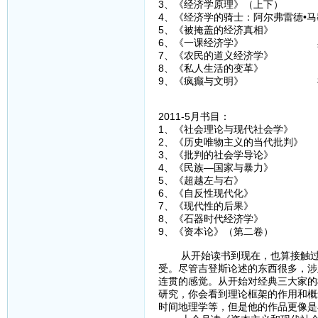
3、《经济学原理》（上下）
4、《经济学的骑士：阿尔弗雷德•
5、《被掩盖的经济真相》 
6、《一课经济学》 黑
7、《农民的道义经济学》
8、《私人生活的变革》 
9、《疯癫与文明》 
2011-5月书目：
1、《社会理论与现代社会
2、《历史唯物主义的当代批
3、《批判的社会学导论
4、《民族—国家与暴力
5、《超越左与右》 
6、《自反性现代化》
7、《现代性的后果》
8、《石器时代经济学》
9、《资本论》（第二卷
从开始读书到现在，也算接触过一
受。尽管吉登斯论述的东西很多，涉
连贯的感觉。从开始对经典三大家的
研究，你会看到理论框架的作用和概
时间地理学等，但是他的作品更像是