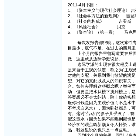
2011-4月书目：
1、《资本主义与现代社会理论》 吉
2、《社会学方法的新规则》 吉登
3、《社会的构成》 吉登斯
4、《风险社会》 贝克
5、《资本论》（第一卷） 马克
每次发报告都很晚，这次索性专门
目最少，底气不足。在过去的四月里
上个月的报告里曾写道要在后面的
做，这里就从边际学派说起。
边际学派的出现在很大程度上讲是
是来自于主观的认定，称之为“主观
对他的支配，关系到我们欲望的满足
望、对它的支配以及人的知识有关，
合。如何去理解这些概念呢？举例而
动，但要是把水从楼下挑到楼上，是
答案想必不会太纠结，除非你确实想
服你出钱是因为主观价值而不是水中
不考虑自来水），因为到处都是，可
有。这时“劳动”的影子几乎没了，
配这壶水（因为如果不能喝到那也是
经济学的观点既新颖又令人怀疑，谁
品，我这里说的也只是一点皮毛。
回到这个月的主题，回到《资本论