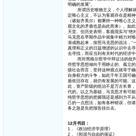
明确的发展”。
所谓历史唯物主义，个人理解就是
定唯心主义，不认为客观存在是精神
（诸如齐美尔）都秉持一种唯心主义
观文化的矛盾也是由此而来）。如此
天堂。但历史表明，客观现实与“绝
马克思在早期作品中就集中精力对唯
渐成熟起来，按照马克思的说法，“
真理和正义的日益增进的认识中去寻
去寻找，而应当到有关时代的经济中
而对黑格尔哲学中辩证法的批判性
些哲学思想倾向于用静止的、孤立的
级社会而言，坚持这种观点就等于确
自身权力的斗争，如此千年王国可确
盾依旧存在，就仍有发展的可能。这
此，资产阶级的统治不是万古长青，
代的。以之为基础，马克思才有可能
纯哲学思想的把握我还是感到力不从
己的一点想法，如有各种错误，但请
务之急是先把报告挂出去。
12月书目：
1．《政治经济学原理》
2．《和谐与自由的保