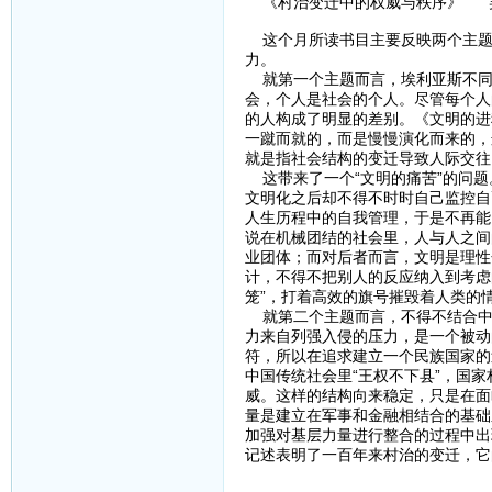
《村治变迁中的权威与秩序》 
这个月所读书目主要反映两个主题，
力。
就第一个主题而言，埃利亚斯不同
会，个人是社会的个人。尽管每个人
的人构成了明显的差别。《文明的进
一蹴而就的，而是慢慢演化而来的，
就是指社会结构的变迁导致人际交往
这带来了一个“文明的痛苦”的问题
文明化之后却不得不时时自己监控自
人生历程中的自我管理，于是不再能
说在机械团结的社会里，人与人之间
业团体；而对后者而言，文明是理性
计，不得不把别人的反应纳入到考虑
笼”，打着高效的旗号摧毁着人类的
就第二个主题而言，不得不结合中
力来自列强入侵的压力，是一个被动
符，所以在追求建立一个民族国家的
中国传统社会里“王权不下县”，国
威。这样的结构向来稳定，只是在面
量是建立在军事和金融相结合的基础
加强对基层力量进行整合的过程中出
记述表明了一百年来村治的变迁，它