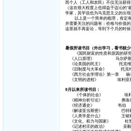
而个人（工人和农民）不仅无法获得
（这在很大程度上也得益于边沁的“
学家，其学说也为马克思主义的出现
以上是一个简单的梳理，肯定有很
并需要关注的问题有：价格与价值的
这里就不再妄论，等到下个月的时候
暑假所读书目（外出学习，看书较少
《国民财富的性质和原因的研究》
《人口原理》 马尔萨
《论美国的民主》 托克维
《旧制度与大革命》 托克
《西方社会学理论》第一章 杨
《文明的进程》 埃利亚
9月以来所读书目：
《个体的社会》 埃利
《精神分析引论》 弗洛
《经济通史》 韦伯
《解读亚当斯密》 巴特
《人类学是什么》 王铭
《文化、权力与国家》 杜
《记述村庄的政治》 吴