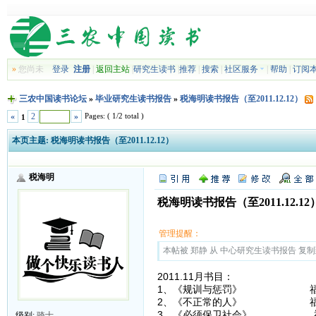
»
您尚未
登录
注册
|
返回主站
|
研究生读书
|
推荐
|
搜索
|
社区服务
|
帮助
|
订阅
三农中国读书论坛
»
毕业研究生读书报告
»
税海明读书报告（至2011.12.12）
Pages: ( 1/2 total )
«
2
»
1
本页主题:
税海明读书报告（至2011.12.12）
税海明
税海明读书报告（至2011.12.12
管理提醒：
本帖被 郑静 从 中心研究生读书报告 复制到本区
2011.11月书目：
1、《规训与惩罚》 福
2、《不正常的人》 福
3、《必须保卫社会》 
级别:
骑士