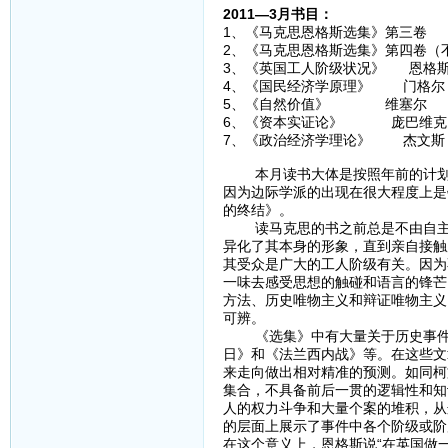
2011—3月书目：
1、《马克思恩格斯选集》第三卷
2、《马克思恩格斯选集》第四卷（
3、《英国工人阶级状况》 恩格
4、《国民经济学原理》 门格尔
5、《自然价值》 维塞尔
6、《资本实证论》 庞巴维克
7、《政治经济学理论》 杰文斯
本月读书大体是按照年前的计划在
因为边际学派的出现在很大程度上是
的终结》。
读马克思的书之前总是不由自主地
异化了其本身的形象，直到亲自接触
其受众是广大的工人阶级有关。因为
一味去感受思想的触碰和语言的锋芒
方法、历史唯物主义和辩证唯物主义
可辨。
《选集》中有大量关于历史事件的
日》和《法兰西内战》等。在这些文
来走向做出相对精准的预测。如同柯
集合，不具备前后一贯的逻辑性和知
人的权力斗争和大量个案的堆积，从
的层面上展示了事件中各个阶级或阶
在这个意义上，恩格斯说“在英国做