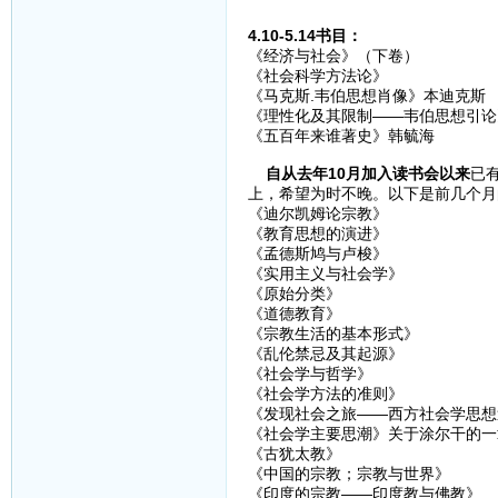
4.10-5.14书目：
《经济与社会》（下卷）
《社会科学方法论》
《马克斯.韦伯思想肖像》本迪克斯
《理性化及其限制——韦伯思想引论
《五百年来谁著史》韩毓海
自从去年10月加入读书会以来
已
上，希望为时不晚。以下是前几个月
《迪尔凯姆论宗教》
《教育思想的演进》
《孟德斯鸠与卢梭》
《实用主义与社会学》
《原始分类》
《道德教育》
《宗教生活的基本形式》
《乱伦禁忌及其起源》
《社会学与哲学》
《社会学方法的准则》
《发现社会之旅——西方社会学思想
《社会学主要思潮》关于涂尔干的一
《古犹太教》
《中国的宗教；宗教与世界》
《印度的宗教——印度教与佛教》