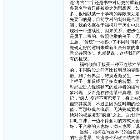
是“考古”二字还是书中对历史的重
多著名学者只能被称之为思想家，如
多，很难以某一个学科的界限来划定
先要问的是，目前学科的划分是合理
测，我的依据在于福柯对于历史中总
现出一种连续性、因果关系、进步性
是属于上帝的。按照他举的例子，无论
主题。“传统”一词缩小了不同时间和
先确定好的逻辑来重新组合分散的事
意义共同体”。也就是说，这些我们
有的检视。
福柯倾向于接受一种不连续性的、
的，不同阶段之间有比较明显的界限
语。到了分界点，转换逐渐发生，一
个样子，相反经历了多次的转型。文
对那些进入恍惚状态的通神者的描写
象出现，反而是在传达某种真理。换
纪，“疯人”变得不可忍受了，身上被
但究其实质，不过是因为这时期的经
值，而那些疯言疯语、无法完成要求
绝对的权威凌驾“疯癫”之上。自此
口吐白沫、一边不停念叨的方式只会
好，不合格的人也好，病人也罢，说
当然，福柯在写这本书的当初并没
的社会背景、经济条件和政治结构等