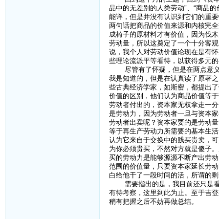
品中的无差别的人类劳动”、“商品
能详，但是并没有认识到它们的重要
两句话把商品的价值来源和内核完全
成椅子的原材料才有价值，因为伐木
劳动量，所以这奠定了一个十分客观
说，我个人对劳动价值论现在是有怀
些理论流派平等看待，以获得多元的
尽管有了怀疑，但是在两点意义上
我是知道的，但是在认真读了原著之
些古典经济学家，如斯密，都提出了
价值的区别，他们认为商品价值等于
劳动者付出的，资本家无权拿走一分
是劳动力，因为劳动者一旦与资本家
劳动者出卖呢？资本家要的是劳动量
等于再生产劳动力所需要的基本生活
认为它来自于交换中的贱买贵卖，可
为你必须贵买，不然对方就是傻子。
买的劳动力是能够源源不断产出劳动
范围的价值量，只要资本家延长劳动
白给他干了一段时间的活，所谓的
需要指出的是，我目前还只是看到
有待考察，这里到此为止。至于吉登
稍有把握之后不妨再做总结。