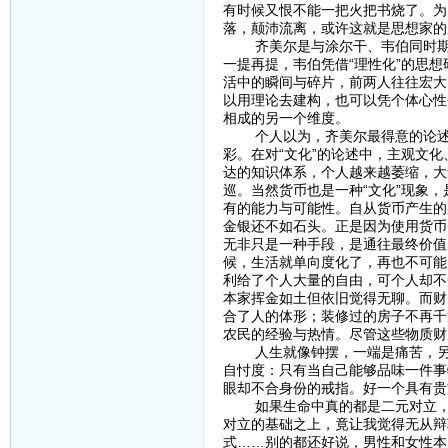
有时候又恨不能一把火把书烧了。为
落，颠沛流离，或许这就是思想家的
齐美尔是与涂尔干、韦伯同时期的
一提再提，韦伯凭借“理性化”的思想
活中的瞬间与碎片，前两人往往宏大
以用理论去建构，也可以凭个体心性
相成的另一个维度。
个人以为，齐美尔最得意的论述应该
彩。在对“文化”的论述中，主观文
达的知识体系，个人越来越萎缩，大
巡。当然货币也是一种“文化”现象
有的能力与可能性。自从货币产生的
金银还不如石头。正是因为使用货币
无非只是一种手段，是通往最终价值
候，生活就单向度化了，再也不可能
利给了个人大量的自由，可个人却不
本家挥金如土但依旧觉得无聊。而财
合了人的体形；装修过的房子不再千
农民的经验与热情。尽管这些物质财
人生就像钟摆，一端是痛苦，另一
自忖度：只有当自己能够品味一件事
眼却不合身份的戒指。好一个具有贵
如果生命中真的都是二元对立，那
对立的基础之上，竟让我觉得无从辩
式……别的都还好说，男性和女性本