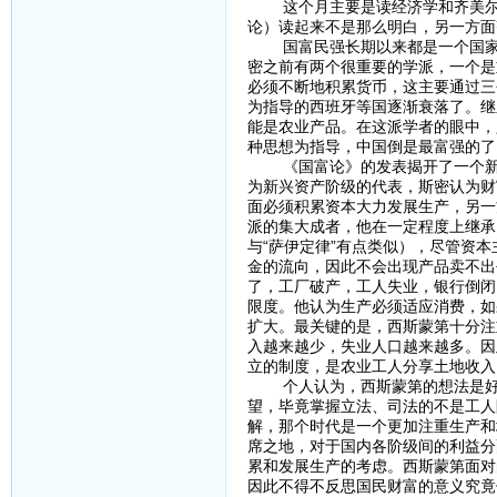
这个月主要是读经济学和齐美尔，
论）读起来不是那么明白，另一方面
国富民强长期以来都是一个国家所
密之前有两个很重要的学派，一个是
必须不断地积累货币，这主要通过三
为指导的西班牙等国逐渐衰落了。继
能是农业产品。在这派学者的眼中，
种思想为指导，中国倒是最富强的了
《国富论》的发表揭开了一个新的
为新兴资产阶级的代表，斯密认为财
面必须积累资本大力发展生产，另一
派的集大成者，他在一定程度上继承
与“萨伊定律”有点类似），尽管资
金的流向，因此不会出现产品卖不出
了，工厂破产，工人失业，银行倒闭
限度。他认为生产必须适应消费，如
扩大。最关键的是，西斯蒙第十分注
入越来越少，失业人口越来越多。因
立的制度，是农业工人分享土地收入
个人认为，西斯蒙第的想法是好的
望，毕竟掌握立法、司法的不是工人
解，那个时代是一个更加注重生产和
席之地，对于国内各阶级间的利益分
累和发展生产的考虑。西斯蒙第面对
因此不得不反思国民财富的意义究竟