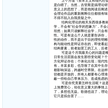
上个月读《资本主义和现代社会理
是白瞎了。当然，吉登斯是搞理论研
意义上的思想了，而是他阅读后阐述
会理论作品的重新阐释往往都很有味
不得不陷入自我质疑之中。
结构化理论的相关东西很多教材里
学，不会有“社会学的想象力”，不
坦然；如果只读解释社会学，只会有
性。可是有这么个人就是要告诉你，
性的动作，而不是出于目的理性明晰
构与能动性是辩证存在的，即使看起
结构要素，前者如罢工的工人，后者
可是这个月我最关心的问题是晚期
日常生活层面会发生那些变化呢？个
方化辩证存在；个体化出现；现代性
有，丰富多彩，也导致了在其中生存
都影响深远，跨越时空界限。在这样
切都是开放的，所有人都要有心理准
蔽一些给自己带来压力、造成焦虑的
可是你究竟要怎样生活呢？这是一
上煞费苦心，却在意义重大的事情上
了，多想也无益。歌德也说了，理论
它只是拟合罢了……