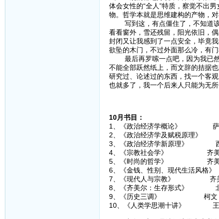
体会女性的“全人”特质，察觉不出
物。哲学本就是思维建构的产物，对
写到这，有点僵住了，不知道该如
看看窗外，雪还残留，阳光依旧，偶
封闭又让我感到了一点安全，毕竟我
欲坠的木门，不过外面那么冷，有门
最后再罗嗦一点吧，因为我已然感
不能全部跃然纸上，而文辞的拮据也
研究过、论述过的东西，找一个客观
也就多了，我一个后来人只能为无所
10月书目：
1、《政治经济学概论》 萨
2、《政治经济学及赋税原理》
3、《政治经济学新原理》 
4、《宗教社会学》 齐美
5、《时尚的哲学》 齐美
6、《金钱、性别、现代生活风格
7、《现代人与宗教》 齐
8、《齐美尔：生存形式》 
9、《历史三调》 柯文
10、《人类学思潮十讲》 王