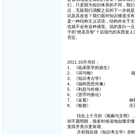
们，只是因为知识体系的不同，我们
点，无疑我们清醒之后的下一步就是
识及其改造？我们面对知识难道没有
是一种结构主义话语，结构外在于主
也就不会有这种感觉。说的直白一点
子的“绝圣弃智”？后现代的东西发
否定。
2011.10月书目：
1、《临床医学的诞生》
2、《词与物》 福
3、《知识考古学》 
4、《福柯思想肖像》 
5、《利息与价格》 魏
6、《货币均衡论》 米
7、《金翼》 林耀
8、《银翅》 庄孔
结合上个月的《疯癫与文明》，福
却不愿明朗，很多时候读地似懂非懂
觉得齐美尔更靠谱。
月初我在借《知识考古学》的时候