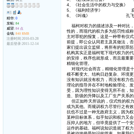
4、《社会生活中的权力与交换
5、《福利经济学》 庇
6、《叫魂》 孔飞
精华:
0
发帖:
84
福柯对权力的描述涉及一种对比，
威望:
84 点
性的，而现代的权力多为惩罚性或称
金钱:
840 RMB
主对罪犯的报复，这是一种带有仪式
注册时间:2010-03-28
前提，即公众认同君主及其做法，否
最后登录:2011-12-14
家们提出设立监狱，将所有的犯罪惩
机构其实正是福柯笔下现代权力的代
的安排，秩序也就形成，而且最重要
精细化管理。
对现代社会而言，精细化管理是十
模不断变大、结构日趋复杂、环境更
没有知识就没有权力，而没有权力也
理论的指导并在不时地检验理论、发
受，因为理性知识变得无所不在，知
造、阶级的升降以及工厂生产关系的
但正如昨天所说的，仪式性的权力
或为其他。而规训权力尽管行之有效
抗也不过是一种无政府主义，因为权
某种目标体系，似乎知识和权力又会
压抑人的地方，但毕竟提供了一个安
运作的基础。福柯说知识造就了权力
是被动地接受知识的管束，如果我们