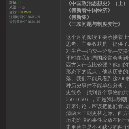
发帖:
《中国政治思想史》（上
99
威望:
99 点
《何新看中国经济》
金钱:
990 RMB
《何新集》 何
注册时间:2010-03-29
最后登录:2016-04-10
《三农问题与制度变迁》
这个月的阅读主要承接着上
思考。主要收获是：提供了
对生产—消费—分配—交换
平时在我们周围经常会听到
西方为什么比较强？他们的
形态下的观点，他从历史的
落。我们不能只看到这20
种历史事件不能单独分析，
史线条，找到各个事物的共
350-1650），正是我国明
开来讨论，应该把他们看成两
清两大王朝更替之际。西方
历史阶段的事件应放在同一
史更替中是不可缺少的两个