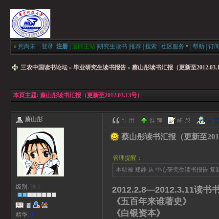
»
您尚未
登录
注册
|
返回主站
|
研究生读书
|
推荐
|
搜索
|
社区服务
|
帮助
|
订
三农中国读书论坛
»
毕业研究生读书报告
»
蔡山彤读书汇报（更新至2012.03.
本页主题:
蔡山彤读书汇报（更新至2012.03.13号）
蔡山彤
蔡山彤读书汇报（更新至2012.
管理提醒：
本帖被 郑静 从 中心研究生读书报告 复制到本
级别:
骑士
2012.2.8—2012.3.11读书
《五百年来谁著史》 
《白银资本》 贡德·
精华:
0