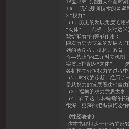
18世纪末（法国大革命时期
19C：现代规训技术的监
3.“权力”
（1）历史的发展角度论述权
“肉体”——君权，从对达
鸡给猴看”的警戒作用；
随着历史大变革的发展人们
列的惩罚权力机构。教育、
许—禁止”的二元对立机制
实质上控制从“肉体”——“
各机构在分担权力的过程中
（2）时代的诊断：经历了
是从权力的发展看这种自由
（3）福柯的权力意思太多
（4）看了这几本福柯的书
很深，更深的把握福柯恐怕
《性经验史》
这本书福柯从一开始的反驳