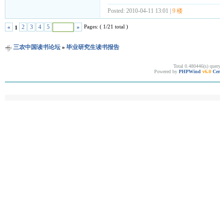
Posted: 2010-04-11 13:01 |
9 楼
Pages: ( 1/21 total )
«
2
3
4
5
»
1
三农中国读书论坛
»
毕业研究生读书报告
Total 0.480446(s) quer
Powered by
PHPWind
v6.0
Cer