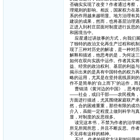
否确实实现了改变？作者通过考察，
理规则的影响。相反，国家权力在基
系的作用越来越明显。地方治理有其
建设的成果，然而，也将基层治理遇
正进入到村庄层面对制度进行反思的
和困境当中。
应星通过讲故事的方式，向我们展
了独特的政治文化再生产过程和机制
现了三种对历史的解读，是一种对历
解释和描述，他思考的是，为何这三
如何在双向实践中运作。作者其实将
益、经营的政治权利、基层的利益与
揭示出来的是具有中国特色的权力再
略的运用，尤其是在坚持底线原则的
作不是简单的“自上而下”的运作，而
曹锦清《黄河边的中国》，思考的
——社会，或曰干部——农民视角，
方面进行描述，尤其围绕家庭联产承
然，合的困难重重，那些有限的成功
介入，虽能一定程度上做到科学与真
显，对制度的反思很多。
读完这本书，不禁为作者的治学精神
所见所闻所思，并且不断反思。作者
不见得有这样的精神。
不过，作者的研究方法和对问题的