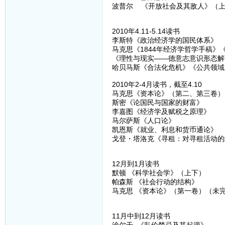
波普尔 《开放社会及其敌人》（
2010年4.11-5.14读书
李斯特《政治经济学的国民体系》
马克思《1844年经济学哲学手稿
《理性与现实——德意志意识形态解
哈贝马斯《合法化危机》《公共领域
2010年2-4月读书，截至4.10
马克思《资本论》（第二、第三卷）
斯密《论国民与国家的财富》
李嘉图《经济学及赋税之原理》
马尔萨斯《人口论》
凯恩斯《就业、利息和货币通论》
戈登・塔洛克《寻租：对寻租活动的
12月到1月读书
默顿 《科学社会学》（上下）
帕森斯 《社会行动的结构》
马克思 《资本论》（第一卷）（未
11月中到12月读书