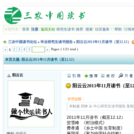
»
您尚未
登录
注册
|
返回主站
|
研究生读书
|
推荐
|
搜索
|
社区服务
|
帮助
|
订阅
三农中国读书论坛
»
毕业研究生读书报告
»
阳云云2011年11月读书（至12.12）
Pages: ( 1/21 total )
«
2
3
4
5
»
1
本页主题:
阳云云2011年11月读书（至12.12）
阳云云
阳云云2011年11月读书（至12
管理提醒：
本帖被 郑静 从 中心研究生读书报告 复制到本区
2011年11月读书（截至12.12）
贺雪峰 《村治模式》
费孝通 《乡土中国 生育制度》
麻国庆 《家与中国社会结构》
级别:
管理员