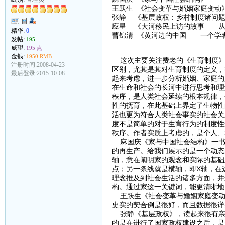
王跃生 《社会变革与婚姻家庭变动
张静 《基层政权：乡村制度诸问
应星 《大河移民上访的故事——从“
精华:
0
曹锦清 《黄河边的中国——一个学
发帖:
195
威望:
195 点
金钱:
1950 RMB
这次主要关注费老的《生育制度》
注册时间:2008-04-23
区别，尤其是其对生育制度的定义，
最后登录:2015-10-08
起来考虑，进一步分析婚姻、家庭的
在生命和社会的长河中进行思考和理
秩序，是人类社会延续的根本规律，
性的抚育，在此基础上界定了生物性
活也更为符合人类社会事实的社会关
度不是简单的对于生育行为的制度性
秩序。作者实质上考虑的，是个人、
麻国庆《家与中国社会结构》一书
的再生产。给我们展示的是一个动态
轴，意在阐明家的观念和实际的基础
点；另一条线就是横轴，即X轴，在
理念推及到社会生活的诸多方面，并
构。通过家这一关键词，能更清晰地
王跃生《社会变革与婚姻家庭变动
史实的契合倒是很好，而且数据很详
张静《基层政权》，读起来很有亲
的是在进行了国家政权建设之后，是