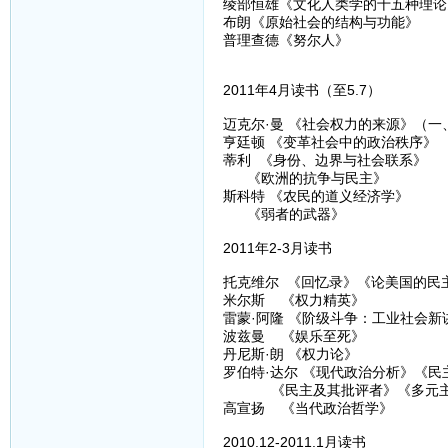
绫部恒雄《文化人类学的十五种理论
布朗《原始社会的结构与功能》
普理查德《努尔人》
2011年4月读书（至5.7）
迈克尔·曼 《社会权力的来源》（一
亨廷顿 《变革社会中的政治秩序》
蒂利 《身份、边界与社会联系》
《欧洲的抗争与民主》
斯科特 《农民的道义经济学》
《弱者的武器》
2011年2-3月读书
托克维尔 《回忆录》《论美国的民
米尔斯 《权力精英》
雷蒙·阿隆 《阶级斗争：工业社会新
波兹曼 《娱乐至死》
丹尼斯·朗 《权力论》
罗伯特·达尔 《现代政治分析》《民
《民主及其批评者》《多元主
高宣扬 《当代政治哲学》
2010.12-2011.1月读书