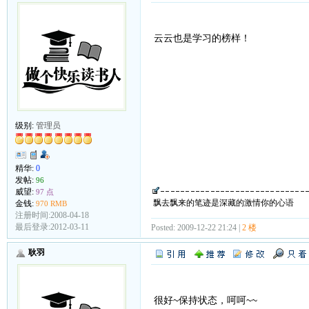
云云也是学习的榜样！
级别:
管理员
精华:
0
发帖:
96
威望:
97 点
飘去飘来的笔迹是深藏的激情你的心语
金钱:
970 RMB
注册时间:2008-04-18
最后登录:2012-03-11
Posted: 2009-12-22 21:24 |
2 楼
耿羽
很好~保持状态，呵呵~~