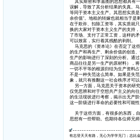
其实斯密和李嘉图的思想都具有一
误解，导致了其分析结果的失真。马
等同于资本主义生产。其思想实质是
余价值”。地租的转嫁也就相当于是
在于欺诈、扣除工资等，其实质就只
换的大家对于资本主义生产的支持，
了市场、支付了正常工资，这样的矛
可以致富，实行着其残酷的剥削。
马克思的《资本论》在否定了这些
的生产和再生产、剩余价值的创造、
生产的影响进行了深刻的分析。通过
商品往往是另一生产的原材料），将
一切不平等的根源归结为生产资料占
不是一种失范这么简单。如果是失范
象，就只有推翻这一社会秩序才可以
另一方面，马克思关于资本的研究
仅凭思辨和对于空想共产主义的向往
的生活现状进行考察，揭示出无产阶
这一阶级进行革命的必要性和可能性
关于这些方面，有很多的东西，自
思想有一些帮助。也期待各位师兄师
有志登天天有路，无心为学学无门；志比