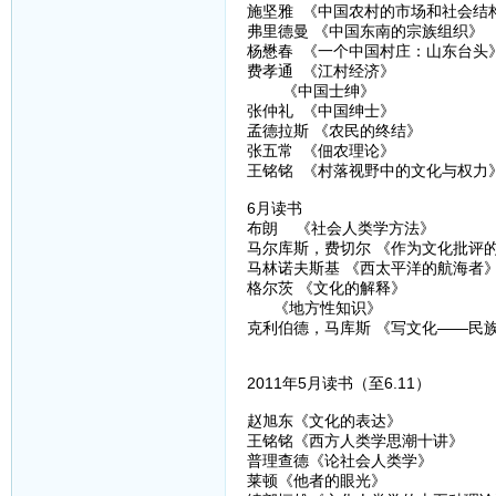
施坚雅 《中国农村的市场和社会结
弗里德曼 《中国东南的宗族组织》
杨懋春 《一个中国村庄：山东台头
费孝通 《江村经济》
《中国士绅》
张仲礼 《中国绅士》
孟德拉斯 《农民的终结》
张五常 《佃农理论》
王铭铭 《村落视野中的文化与权力
6月读书
布朗 《社会人类学方法》
马尔库斯，费切尔 《作为文化批评
马林诺夫斯基 《西太平洋的航海者
格尔茨 《文化的解释》
《地方性知识》
克利伯德，马库斯 《写文化——民
2011年5月读书（至6.11）
赵旭东《文化的表达》
王铭铭《西方人类学思潮十讲》
普理查德《论社会人类学》
莱顿《他者的眼光》