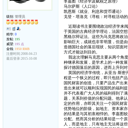
李嘉图《经济学及赋税之原理》
马尔萨斯《人口论》
凯恩斯《就业、利息和货币通论》
戈登・塔洛克《寻租：对寻租活动的
级别:
管理员
近期读书主要围绕政治经济学来阅
于英国的古典经济学理论，法国空想
精华:
0
黑格尔辩证法。这些为马克思将政治
发帖:
195
影响巨大，成就也非常明显，但是由
威望:
195 点
造德国社会的落后现状，知识层面对
金钱:
1950 RMB
方式才能达到目的。
注册时间:2008-04-23
我这次理解马克思主要从两个角度
最后登录:2015-10-08
种继承和发展，是学术上的一种发展
探讨德国落后的原因，进而上升到对
英国的经济学传统，从亚当·斯密
程是一个狭义的过程，即只包括产品
国民财富的创造，只要产品生产出来
造出来就可以顺利实现国民的福利提
并不代表着广大人民的福利得到了满
题，关系到价值的分配问题。他承认
定的作用，亦即其关注一个国民财富
优势地位的阶级，如地主、资本家亦
的结果是与其初衷相悖的。李嘉图较
分配。然而其分析的结果却是一个原
人，而是地主，只有地主无法将这些