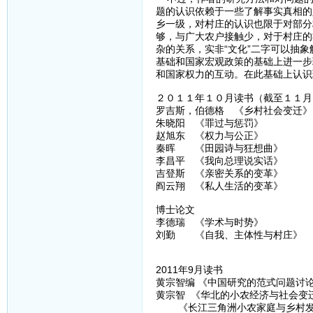
题的认识依赖于一些了解事实真相的
乡一级，对村庄的认识也限于对部分
够，与广大农户接触少，对于村庄的
杂的关系，实非“文化”二字可以抽
基础和国家宏观政策的基础上进一步
和国家权力的互动。在此基础上认识
２０１１年１０月读书（截至１１月
罗吉斯，伯德格 《乡村社会变迁》
朱晓阳 《罪过与惩罚》
赵旭东 《权力与公正》
秦晖 《田园诗与狂想曲》
李昌平 《我向总理说实话》
吉登斯 《亲密关系的变革》
阎云翔 《私人生活的变革》
博士论文
李德瑞 《学术与时势》
刘勤 《自我、主体性与村庄》
2011年9月读书
黄宗智编 《中国研究的范式问题讨
黄宗智 《华北的小农经济与社会变
《长江三角洲小农家庭与乡村发