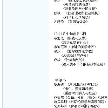
涂尔干 《乱伦禁忌及其起源》
《教育思想的演进》
《职业伦理与公民道德》
默顿 《社会理论和社会结构》
《科学社会学散忆》
凡勃伦 《有闲阶级论》
10-11月中旬读书书目
布迪厄 《实践与反思》
《言语意味着什么》
布迪厄等《激进的美学锋芒》
涂尔干 《迪尔凯姆论宗教》
《孟德斯鸠与卢梭》
卢梭 《社会契约论》
《论人类不平等的起源和基础》
9月读书
曼海姆 《意识形态和乌托邦》
《卡尔。曼海姆精粹》
《重建时代的人与社会》
齐美尔《金钱、性别、现代生活风格
哈贝马斯《对话伦理学与真理问题》
阮新邦等《解读<沟通行动论>》