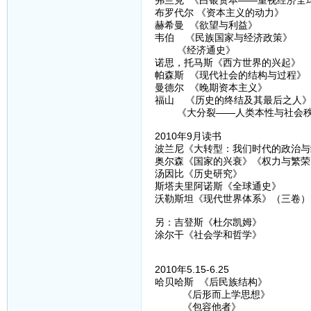
弗兰克 《白银资本——重视经济全
布罗代尔 《资本主义的动力》
赫希曼 《欲望与利益》
韦伯 《民族国家与经济政策》
《经济通史》
诺思，托马斯《西方世界的兴起》
帕森斯 《现代社会的结构与过程》
曼德尔 《晚期资本主义》
福山 《历史的终结及其最后之人
《大分裂——人类本性与社会秩
2010年9月读书
波兰尼《大转型：我们时代的政治与
奥尔森《国家的兴衰》《权力与繁荣
汤因比《历史研究》
斯塔夫里阿诺斯《全球通史》
沃勒斯坦《现代世界体系》（三卷）
另：吉登斯《杜尔凯姆》
涂尔干《社会学和哲学》
2010年5.15-6.25
哈贝哈斯 《后民族结构》
《后形而上学思想》
《包容他者》