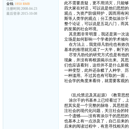
此不需要质疑，更不用消灭，只能够
金钱:
1950 RMB
四大家在对话，可以说是他们思想的
注册时间:2008-04-23
观点，为资产阶级辩护，因而用有闲
最后登录:2015-10-08
斯等人类学的观点；分工类似涂尔干
整个论证，可以说是五花八门，而其
的发展的社会环境。
其意图非常明显，我还是第一次这
立场是如何影响一个学者的学术倾向
在方法上，我觉得凡勃伦也有效仿
基本的推理就完成了一大半，剩下的
尽管凡勃伦的研究方式也是有他的
现象，并没有将根源揭示出来。其思
们也应该看到，这些并不是什么新视
一种变型，此外还杂糅了人种学、历
一种滥用。不过其也有可取的一面，
社会学的角度来看待，就需要客观的
《乱伦禁忌及其起源》《教育思想
涂尔干的书基本上已经看过了，上
想其实是一个完整的脉络，其思想是
注社会的现代化问题，关注社会的转
一个遗憾——没有将涂尔干的思想的
也基本上有一点涉及了，自己后来的
后来的阅读过程中，有意寻找相关的