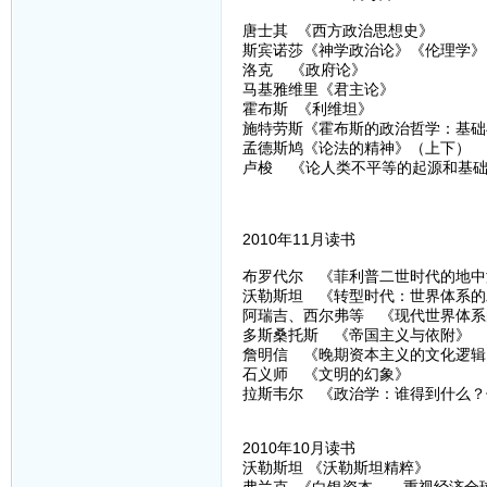
唐士其 《西方政治思想史》
斯宾诺莎《神学政治论》《伦理学》
洛克 《政府论》
马基雅维里《君主论》
霍布斯 《利维坦》
施特劳斯《霍布斯的政治哲学：基础
孟德斯鸠《论法的精神》（上下）
卢梭 《论人类不平等的起源和基
2010年11月读书
布罗代尔 《菲利普二世时代的地中
沃勒斯坦 《转型时代：世界体系的发
阿瑞吉、西尔弗等 《现代世界体系
多斯桑托斯 《帝国主义与依附》
詹明信 《晚期资本主义的文化逻辑
石义师 《文明的幻象》
拉斯韦尔 《政治学：谁得到什么？
2010年10月读书
沃勒斯坦 《沃勒斯坦精粹》