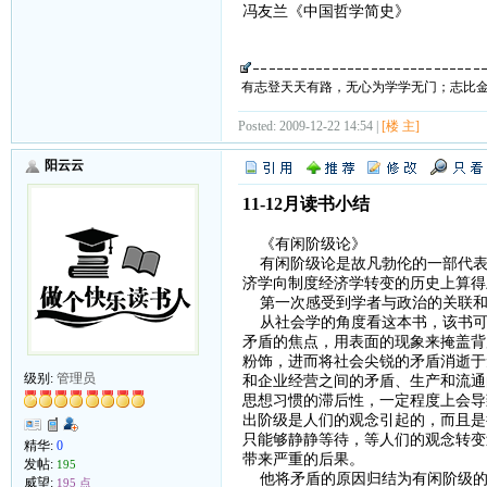
冯友兰《中国哲学简史》
有志登天天有路，无心为学学无门；志比
Posted: 2009-12-22 14:54 |
[楼 主]
阳云云
11-12月读书小结
《有闲阶级论》
有闲阶级论是故凡勃伦的一部代表
济学向制度经济学转变的历史上算得
第一次感受到学者与政治的关联和
从社会学的角度看这本书，该书可
矛盾的焦点，用表面的现象来掩盖背
粉饰，进而将社会尖锐的矛盾消逝于
级别:
管理员
和企业经营之间的矛盾、生产和流通
思想习惯的滞后性，一定程度上会导
出阶级是人们的观念引起的，而且是
只能够静静等待，等人们的观念转变
精华:
0
带来严重的后果。
发帖:
195
他将矛盾的原因归结为有闲阶级的
威望:
195 点