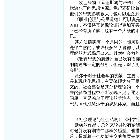
上次已经将《孟德斯鸠与卢梭》《
找涂尔干的思想渊源。觉得还是比较
他们的思想影响很大，也可以追溯到
《职业伦理与公民道德》可以说是
方面，不仅将其起源论证得更加完善
上已经有所了解，也有一个大概的印
已。
其方法确实有一个共同的，也可以
是很自然的，或许很多的学者都可以
理解的方式揭示出来。其对社会力的
《教育思想的演进》自己没有看懂
的阐述和一定的分析，但是，除了历
会吧。
涂尔干对于社会学的贡献，主要可
是其现代化思想，主要体现为分工思
充的。社会整合是其分析理论的一个
来的解释过程中不断发现不足，逐渐
问题一直是涂尔干理论的关注点，关
想共同构成涂尔干的思想体系。而且
《社会理论与社会结构》《科学社
默顿的作品，总的来说并没有给我
时候并没有期待中那样的感觉。他描
反，是朝着一个功能主义的角度去发