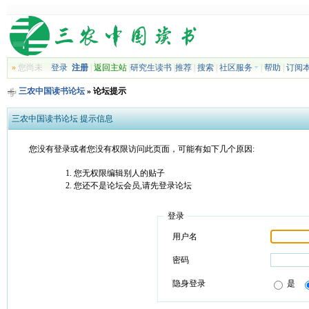
»
您尚未
登录
注册
|
返回主站
|
研究生读书
|
推荐
|
搜索
|
社区服务
|
帮助
|
订阅
三农中国读书论坛
» 论坛提示
三农中国读书论坛 提示信息
您没有登录或者您没有权限访问此页面，可能有如下几个原因:
您无权限编辑别人的贴子
您还不是论坛会员,请先登录论坛
登录
用户名
密码
隐身登录
是