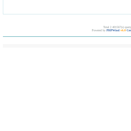
Total 2.401567(s) quer
Powered by
PHPWind
v6.0
Cer