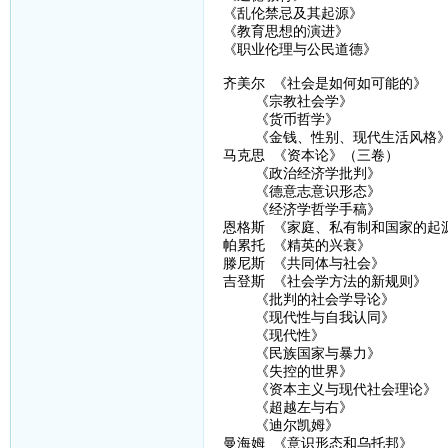
《乱伦禁忌及其起源》
《教育思想的演进》
《职业伦理与公民道德》
齐美尔 《社会是如何如可能的》
《宗教社会学》
《货币哲学》
《金钱、性别、现代生活风格
马克思 《资本论》（三卷）
《政治经济学批判》
《德意志意识形态》
《经济学哲学手稿》
恩格斯 《家庭、私有制和国家的起
帕累托 《精英的兴衰》
滕尼斯 《共同体与社会》
吉登斯 《社会学方法的新规则》
《批判的社会学导论》
《现代性与自我认同》
《现代性》
《民族国家与暴力》
《失控的世界》
《资本主义与现代社会理论》
《超越左与右》
《迪尔凯姆》
曼海姆 《意识形态和乌托邦》