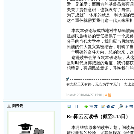
爱，兄弟爱；而西方的基督虽然强调
失去了责任意识，也就没有了自信。
为了成就”，体系的就是一种大国的
这个重任就需要我们这一代人来承担
本次本硕论坛成功地对中华民族面
担起民族崛起的责任提供了一个思路
分子的当代大学生，我们应当勇敢地
民族的伟大复兴紧密结合，明确了当
一个明确的奋斗方向。总的说来，这
这是读书会第五次本硕论坛，从这
是对时代脉搏把握的角度，我们都获
想境界，强调民族意识，呼唤我们的
有志登天天有路，无心为学学无门；志比
Posted: 2010-04-27 15:01 |
4 楼
阳云云
Re:阳云云读书（截至5-15日）
本月继续原来的读书计划，阅读马
证也非常的经验，尤其体现在《经济