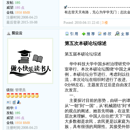
发帖:
195
威望:
195 点
有志登天天有路，无心为学学无门；志比
金钱:
1950 RMB
注册时间:2008-04-23
最后登录:2015-10-08
Posted: 2010-04-11 22:41 |
3 楼
阳云云
第五次本硕论坛综述
第五届本硕论坛综述
华中科技大学中国乡村治理研究中心三农
室举行。本次本硕论坛围绕“中国之
例，本硕论坛分节进行。考虑到以往
流，本次论坛在组织时进行了改进。
0分钟左右。主题发言过后是自由发
次发言。
级别:
管理员
一、
主要探讨目前的形势，由研一的谭
从“一朝”到“一国”，从“机械团结”
精华:
0
的观点的阐述。她首先明确，在这里
发帖:
195
层次来理解。中国人往往把“天下”“
威望:
195 点
大多数都是农民，农民更是以家庭为
金钱:
1950 RMB
族，具有很强的局限性。其接受外部
注册时间:2008-04-23