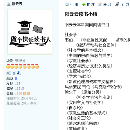
阳云云
阳云云读书小结
阳云云本科期间阅读书目
社会学：
韦伯 《非正当性支配——城市的
《经济行动与社会团体》
《社会学的基本概念》
《中国的宗教 宗教与世界》
《宗教社会学》
级别:
管理员
《经济与历史 支配的类型》
《支配社会学》
《学术与政治》
精华:
0
《新教伦理与资本主义精神》
发帖:
195
玛丽安妮.韦伯《马克斯•韦伯传》
威望:
195 点
涂尔干 《原始分类》
金钱:
1950 RMB
《社会学方法的准则》
注册时间:2008-04-23
《实用主义与社会学》
最后登录:2015-10-08
《自杀论》
《宗教生活的基本形式》
《社会分工论》
《迪尔凯姆论宗教》
《道德教育》