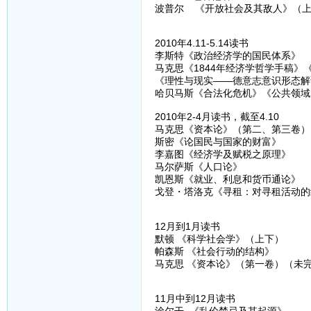
波普尔 《开放社会及其敌人》（
2010年4.11-5.14读书
李斯特《政治经济学的国民体系》
马克思《1844年经济学哲学手稿
《理性与现实——德意志意识形态解
哈贝马斯《合法化危机》《公共领域
2010年2-4月读书，截至4.10
马克思《资本论》（第二、第三卷）
斯密《论国民与国家的财富》
李嘉图《经济学及赋税之原理》
马尔萨斯《人口论》
凯恩斯《就业、利息和货币通论》
戈登・塔洛克《寻租：对寻租活动的
12月到1月读书
默顿 《科学社会学》（上下）
帕森斯 《社会行动的结构》
马克思 《资本论》（第一卷）（未
11月中到12月读书