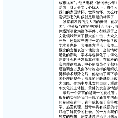
敢忘忧国”，他从电视《恰同学少年
爱国，身无分文，心忧天下，将个人
我们的家国情怀、世界情怀。怎么样
意识形态的时候就是崛起的标识了，
紧接着发言的是大四的黄健，他发言
国”。他分析当前的中国社会形势，
件逐渐演化为群体事件，都根源于当
文化领域带来了很大的冲击，大众文
开放，还是应当进行一定的干预？政
学术界也是，套用西方理论，实质上
概念的变相表达？他指出，当前情绪
场化的影响，学术界也异化了，僵化
需要社会科学发挥其作用。在这样的
实的理论功底，中心的成员个个都很
经验调查以及集体讨论这样的组织机
势和学术形势之后，他总结了当下学
国外理论整合；深厚的经验基础上改
为国民、作为中华儿女的自信，重建
华文化的主体性。黄健的发言激情澎
最后一个发言的是研一的夏柱智，他
很多的实例给我们呈现了新青年的面
的希望在青年，青年成长在于高等教
学、热爱真理。新青年具有很强的行
好地了解复杂的社会。另一方面我们
独立的思想，需要通过理论学习来反