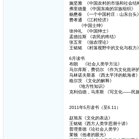
施坚雅 《中国农村的市场和社会结
弗里德曼 《中国东南的宗族组织》
杨懋春 《一个中国村庄：山东台头
费孝通 《江村经济》
《中国士绅》
张仲礼 《中国绅士》
孟德拉斯 《农民的终结》
张五常 《佃农理论》
王铭铭 《村落视野中的文化与权力
6月读书
布朗 《社会人类学方法》
马尔库斯，费切尔 《作为文化批评
马林诺夫斯基 《西太平洋的航海者
格尔茨 《文化的解释》
《地方性知识》
克利伯德，马库斯 《写文化——民
2011年5月读书（至6.11）
赵旭东《文化的表达》
王铭铭《西方人类学思潮十讲》
普理查德《论社会人类学》
莱顿《他者的眼光》