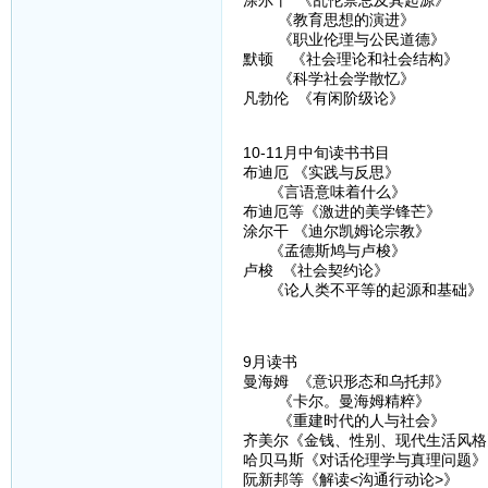
涂尔干 《乱伦禁忌及其起源》
《教育思想的演进》
《职业伦理与公民道德》
默顿 《社会理论和社会结构》
《科学社会学散忆》
凡勃伦 《有闲阶级论》
10-11月中旬读书书目
布迪厄 《实践与反思》
《言语意味着什么》
布迪厄等《激进的美学锋芒》
涂尔干 《迪尔凯姆论宗教》
《孟德斯鸠与卢梭》
卢梭 《社会契约论》
《论人类不平等的起源和基础》
9月读书
曼海姆 《意识形态和乌托邦》
《卡尔。曼海姆精粹》
《重建时代的人与社会》
齐美尔《金钱、性别、现代生活风格
哈贝马斯《对话伦理学与真理问题》
阮新邦等《解读<沟通行动论>》