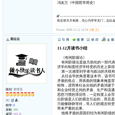
冯友兰《中国哲学简史》
有志登天天有路，无心为学学无门；志比
Posted: 2009-12-22 14:54 |
[楼 主]
阳云云
11-12月读书小结
《有闲阶级论》
有闲阶级论是故凡勃伦的一部代表
济学向制度经济学转变的历史上算得
第一次感受到学者与政治的关联和
从社会学的角度看这本书，该书可
矛盾的焦点，用表面的现象来掩盖背
粉饰，进而将社会尖锐的矛盾消逝于
级别:
管理员
和企业经营之间的矛盾、生产和流通
思想习惯的滞后性，一定程度上会导
出阶级是人们的观念引起的，而且是
只能够静静等待，等人们的观念转变
精华:
0
带来严重的后果。
发帖:
195
他将矛盾的原因归结为有闲阶级的
威望:
195 点