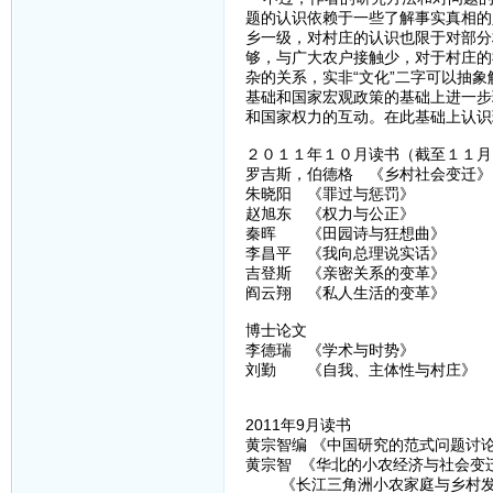
题的认识依赖于一些了解事实真相的
乡一级，对村庄的认识也限于对部分
够，与广大农户接触少，对于村庄的
杂的关系，实非“文化”二字可以抽
基础和国家宏观政策的基础上进一步
和国家权力的互动。在此基础上认识
２０１１年１０月读书（截至１１月
罗吉斯，伯德格 《乡村社会变迁》
朱晓阳 《罪过与惩罚》
赵旭东 《权力与公正》
秦晖 《田园诗与狂想曲》
李昌平 《我向总理说实话》
吉登斯 《亲密关系的变革》
阎云翔 《私人生活的变革》
博士论文
李德瑞 《学术与时势》
刘勤 《自我、主体性与村庄》
2011年9月读书
黄宗智编 《中国研究的范式问题讨
黄宗智 《华北的小农经济与社会变
《长江三角洲小农家庭与乡村发