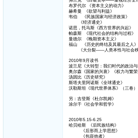
弗兰克 《白银资本——重视经济全
布罗代尔 《资本主义的动力》
赫希曼 《欲望与利益》
韦伯 《民族国家与经济政策》
《经济通史》
诺思，托马斯《西方世界的兴起》
帕森斯 《现代社会的结构与过程》
曼德尔 《晚期资本主义》
福山 《历史的终结及其最后之人
《大分裂——人类本性与社会秩
2010年9月读书
波兰尼《大转型：我们时代的政治与
奥尔森《国家的兴衰》《权力与繁荣
汤因比《历史研究》
斯塔夫里阿诺斯《全球通史》
沃勒斯坦《现代世界体系》（三卷）
另：吉登斯《杜尔凯姆》
涂尔干《社会学和哲学》
2010年5.15-6.25
哈贝哈斯 《后民族结构》
《后形而上学思想》
《包容他者》