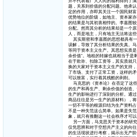
并不代表着广大人民的福利得到了满
题，关系到价值的分配问题。他承认
定的作用，亦即其关注一个国民财富
优势地位的阶级，如地主、资本家亦
的结果是与其初衷相悖的。李嘉图较
分配。然而其分析的结果却是一个原
人，而是地主，只有地主无法将这些
其实斯密和李嘉图的思想都具有一
误解，导致了其分析结果的失真。马
等同于资本主义生产。其思想实质是
余价值”。地租的转嫁也就相当于是
在于欺诈、扣除工资等，其实质就只
换的大家对于资本主义生产的支持，
了市场、支付了正常工资，这样的矛
可以致富，实行着其残酷的剥削。
马克思的《资本论》在否定了这些
的生产和再生产、剩余价值的创造、
生产的影响进行了深刻的分析。通过
商品往往是另一生产的原材料），将
一切不平等的根源归结为生产资料占
不是一种失范这么简单。如果是失范
象，就只有推翻这一社会秩序才可以
另一方面，马克思关于资本的研究
仅凭思辨和对于空想共产主义的向往
的生活现状进行考察，揭示出无产阶