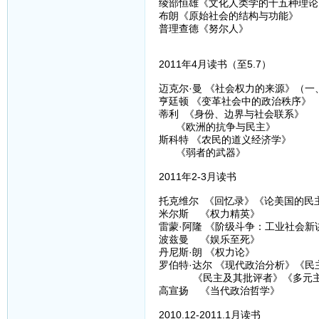
绫部恒雄《文化人类学的十五种理论
布朗《原始社会的结构与功能》
普理查德《努尔人》
2011年4月读书（至5.7）
迈克尔·曼 《社会权力的来源》（一
亨廷顿 《变革社会中的政治秩序》
蒂利 《身份、边界与社会联系》
《欧洲的抗争与民主》
斯科特 《农民的道义经济学》
《弱者的武器》
2011年2-3月读书
托克维尔 《回忆录》《论美国的民
米尔斯 《权力精英》
雷蒙·阿隆 《阶级斗争：工业社会新
波兹曼 《娱乐至死》
丹尼斯·朗 《权力论》
罗伯特·达尔 《现代政治分析》《民
《民主及其批评者》《多元主
高宣扬 《当代政治哲学》
2010.12-2011.1月读书