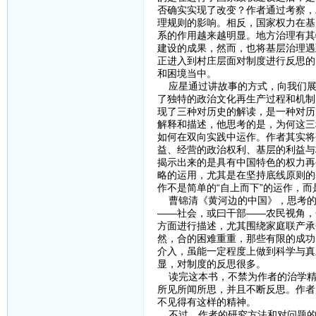
否确实实现了改变？作者通过考察，
理规则的影响。相反，国家权力在基
系的作用越来越明显。地方治理有其
建设的成果，然而，也将基层治理遇
正进入到村庄层面对制度进行反思的
和困境当中。
应星通过讲故事的方式，向我们展
了独特的政治文化再生产过程和机制
现了三种对历史的解读，是一种对历
解释和描述，他思考的是，为何这三
如何在双向实践中运作。作者其实将
益、经营的政治权利、基层的利益与
揭示出来的是具有中国特色的权力再
略的运用，尤其是在坚持底线原则的
作不是简单的“自上而下”的运作，而
曹锦清《黄河边的中国》，思考的
——社会，或曰干部——农民视角，
方面进行描述，尤其围绕家庭联产承
然，合的困难重重，那些有限的成功
介入，虽能一定程度上做到科学与真
显，对制度的反思很多。
读完这本书，不禁为作者的治学精神
所见所闻所思，并且不断反思。作者
不见得有这样的精神。
不过，作者的研究方法和对问题的