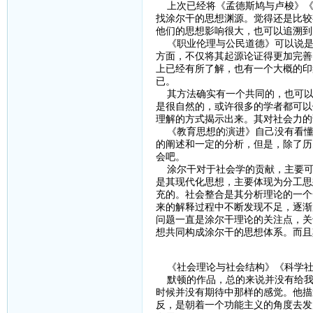
上次已经将《孟德斯鸠与卢梭》《
找涂尔干的思想渊源。觉得还是比较
他们的思想影响很大，也可以追溯到
《职业伦理与公民道德》可以说是
方面，不仅将其起源论证得更加完善
上已经有所了解，也有一个大概的印
已。
其方法确实有一个共同的，也可以
是很自然的，或许很多的学者都可以
理解的方式揭示出来。其对社会力的
《教育思想的演进》自己没有看懂
的阐述和一定的分析，但是，除了历
会吧。
涂尔干对于社会学的贡献，主要可
是其现代化思想，主要体现为分工思
充的。社会整合是其分析理论的一个
来的解释过程中不断发现不足，逐渐
问题一直是涂尔干理论的关注点，关
想共同构成涂尔干的思想体系。而且
《社会理论与社会结构》《科学社
默顿的作品，总的来说并没有给我
时候并没有期待中那样的感觉。他描
反，是朝着一个功能主义的角度去发