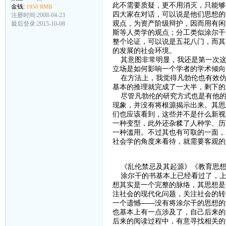
此不需要质疑，更不用消灭，只能够
金钱:
1950 RMB
四大家在对话，可以说是他们思想的
注册时间:2008-04-23
观点，为资产阶级辩护，因而用有闲
最后登录:2015-10-08
斯等人类学的观点；分工类似涂尔干
整个论证，可以说是五花八门，而其
的发展的社会环境。
其意图非常明显，我还是第一次这
立场是如何影响一个学者的学术倾向
在方法上，我觉得凡勃伦也有效仿
基本的推理就完成了一大半，剩下的
尽管凡勃伦的研究方式也是有他的
现象，并没有将根源揭示出来。其思
们也应该看到，这些并不是什么新视
一种变型，此外还杂糅了人种学、历
一种滥用。不过其也有可取的一面，
社会学的角度来看待，就需要客观的
《乱伦禁忌及其起源》《教育思想
涂尔干的书基本上已经看过了，上
想其实是一个完整的脉络，其思想是
注社会的现代化问题，关注社会的转
一个遗憾——没有将涂尔干的思想的
也基本上有一点涉及了，自己后来的
后来的阅读过程中，有意寻找相关的