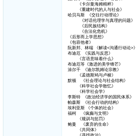
《卡尔曼海姆精粹》
《重建时代的人与社会》
哈贝马斯 《交往行动理论》
《对话伦理学与真理的问题》
《后民族结构》
《合法化危机》
《后形而上学思想》
《包容他者》
阮新邦、林端 《解读<沟通行动论>
布迪厄 《实践与反思》
《言语意味着什么》
布迪厄等《激进的美学锋芒》
涂尔干 《迪尔凯姆论宗教》
《孟德斯鸠与卢梭》
默顿 《社会理论与社会结构》
《科学社会学散忆》
《科学社会学》
李斯特 《政治经济学的国民体系》
帕森斯 《社会行动的结构》
埃利亚斯 《个体的社会》
福柯 《疯癫与文明》
《规训与惩罚》
鲍曼 《废弃的生命》
《共同体》
《寻找政治》