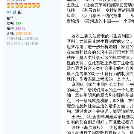
王跃生 《社会变革与婚姻家庭变动
张静 《基层政权：乡村制度诸问
应星 《大河移民上访的故事——从“
精华:
0
曹锦清 《黄河边的中国——一个学
发帖:
195
威望:
195 点
金钱:
1950 RMB
这次主要关注费老的《生育制度》
注册时间:2008-04-23
区别，尤其是其对生育制度的定义，
最后登录:2015-10-08
起来考虑，进一步分析婚姻、家庭的
在生命和社会的长河中进行思考和理
秩序，是人类社会延续的根本规律，
性的抚育，在此基础上界定了生物性
活也更为符合人类社会事实的社会关
度不是简单的对于生育行为的制度性
秩序。作者实质上考虑的，是个人、
麻国庆《家与中国社会结构》一书
的再生产。给我们展示的是一个动态
轴，意在阐明家的观念和实际的基础
点；另一条线就是横轴，即X轴，在
理念推及到社会生活的诸多方面，并
构。通过家这一关键词，能更清晰地
王跃生《社会变革与婚姻家庭变动
史实的契合倒是很好，而且数据很详
张静《基层政权》，读起来很有亲
的是在进行了国家政权建设之后，是