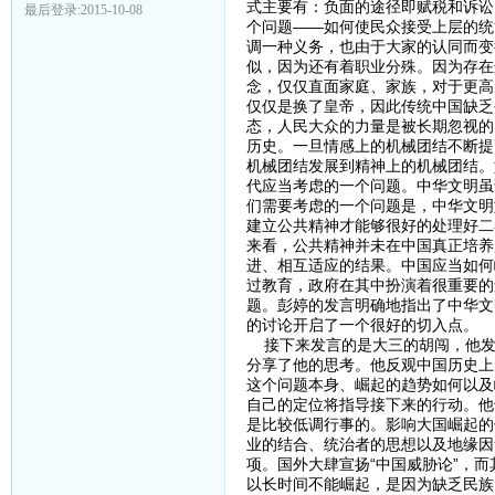
式主要有：负面的途径即赋税和诉讼
最后登录:2015-10-08
个问题——如何使民众接受上层的统
调一种义务，也由于大家的认同而变
似，因为还有着职业分殊。因为存在
念，仅仅直面家庭、家族，对于更高
仅仅是换了皇帝，因此传统中国缺乏
态，人民大众的力量是被长期忽视的
历史。一旦情感上的机械团结不断提
机械团结发展到精神上的机械团结。
代应当考虑的一个问题。中华文明虽
们需要考虑的一个问题是，中华文明
建立公共精神才能够很好的处理好二
来看，公共精神并未在中国真正培养
进、相互适应的结果。中国应当如何
过教育，政府在其中扮演着很重要的
题。彭婷的发言明确地指出了中华文
的讨论开启了一个很好的切入点。
接下来发言的是大三的胡闯，他发言
分享了他的思考。他反观中国历史上
这个问题本身、崛起的趋势如何以及
自己的定位将指导接下来的行动。他
是比较低调行事的。影响大国崛起的
业的结合、统治者的思想以及地缘因
项。国外大肆宣扬“中国威胁论”，
以长时间不能崛起，是因为缺乏民族