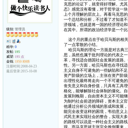
克思的论证下，就变得好理解。尤其
态》感觉没有看懂，对于哲学这一块
上个月理解的层次上。再看马克思的
一个总结和分析，不过看了才知道不
济领域，也就是将一国的经济理论和
级别:
管理员
在其中。所谓的政治经济学是一个比
这个月的重点在于哈贝马斯的相关
了一点零散的小结。
精华:
0
哈贝马斯的理论一方面是对古典三
发帖:
195
思，虽然也属于批判理论的代表之一
威望:
195 点
革，寻找适合德国社会发展的道路。
金钱:
1950 RMB
性。另一方面，哈贝马斯也在寻找适
注册时间:2008-04-23
主义自身不可避免的一些缺陷和不足
最后登录:2015-10-08
资产阶级的立场上，主张在资产阶级
出理性化最终将走向一个不可避免的
丧失意义和自身价值，只具有工具理
格化，能够解除社会体制的僵化。自
发展到晚期，自由资本主义不可能继
为制约社会前进的障碍，资本主义官
他通过分析公共领域的形成和发展，
能完全改变这样的困境，韦伯意义上
式民主来实现社会的整合，实现大多
的路线可以说是一种社会主义的路线
现。而马克思就主张完全推倒重来，