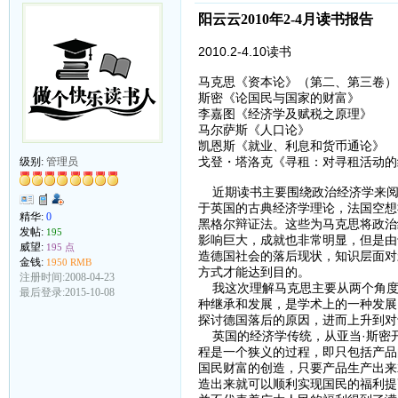
阳云云2010年2-4月读书报告
2010.2-4.10读书
马克思《资本论》（第二、第三卷）
斯密《论国民与国家的财富》
李嘉图《经济学及赋税之原理》
马尔萨斯《人口论》
凯恩斯《就业、利息和货币通论》
戈登・塔洛克《寻租：对寻租活动的
级别:
管理员
近期读书主要围绕政治经济学来阅
于英国的古典经济学理论，法国空想
精华:
0
黑格尔辩证法。这些为马克思将政治
发帖:
195
影响巨大，成就也非常明显，但是由
威望:
195 点
造德国社会的落后现状，知识层面对
金钱:
1950 RMB
方式才能达到目的。
注册时间:2008-04-23
我这次理解马克思主要从两个角度
最后登录:2015-10-08
种继承和发展，是学术上的一种发展
探讨德国落后的原因，进而上升到对
英国的经济学传统，从亚当·斯密
程是一个狭义的过程，即只包括产品
国民财富的创造，只要产品生产出来
造出来就可以顺利实现国民的福利提