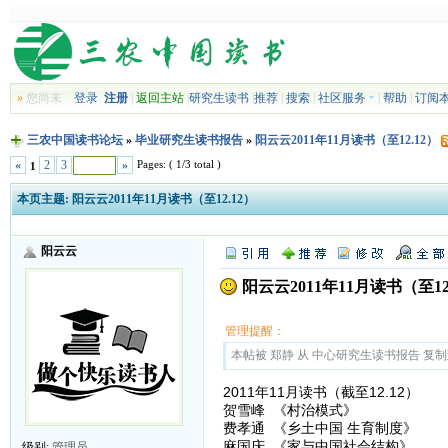
»
您尚未
登录
注册
|
返回主站
|
研究生读书
|
推荐
|
搜索
|
社区服务
|
帮助
|
订阅
三农中国读书论坛
»
毕业研究生读书报告
»
阳云云2011年11月读书（至12.12）
Pages: ( 1/3 total )
«
2
3
»
1
本页主题:
阳云云2011年11月读书（至12.12）
阳云云
阳云云2011年11月读书（至12
管理提醒：
本帖被 郑静 从 中心研究生读书报告 复制到本区
2011年11月读书（截至12.12）
贺雪峰 《村治模式》
费孝通 《乡土中国 生育制度》
麻国庆 《家与中国社会结构》
级别:
管理员