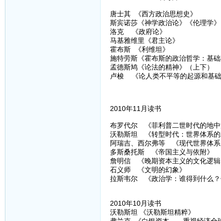
唐士其 《西方政治思想史》
斯宾诺莎《神学政治论》《伦理学》
洛克 《政府论》
马基雅维里《君主论》
霍布斯 《利维坦》
施特劳斯《霍布斯的政治哲学：基础
孟德斯鸠《论法的精神》（上下）
卢梭 《论人类不平等的起源和基
2010年11月读书
布罗代尔 《菲利普二世时代的地中
沃勒斯坦 《转型时代：世界体系的发
阿瑞吉、西尔弗等 《现代世界体系
多斯桑托斯 《帝国主义与依附》
詹明信 《晚期资本主义的文化逻辑
石义师 《文明的幻象》
拉斯韦尔 《政治学：谁得到什么？
2010年10月读书
沃勒斯坦 《沃勒斯坦精粹》