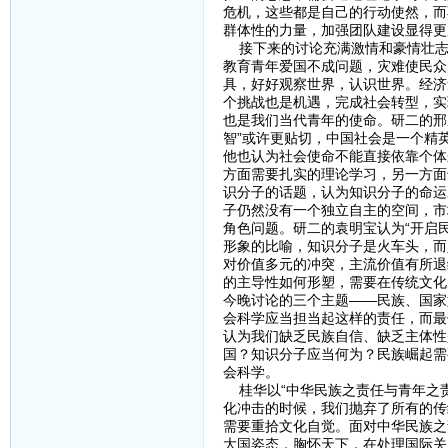
危机，这些都是自己的行动使然，而
群体性的力量，加强团队建设显得更
接下来的讨论充满激情和豪情壮志
教育青年爱国不成问题，灾难使民众
具，好好观察世界，认识世界。经济
个挑战也是机遇，完成社会转型，实
也是我们当代青年的使命。研二的邢
智”或许更贴切，中国社会是一个精
他也认为社会使命不能直接依靠个体
方面需要扎实的理论学习，另一方面
识分子的话题，认为知识分子的命运
子仍然没有一个独立自主的空间，市
角色问题。研二的袁明宝认为“开启
形象的比喻，知识分子是火车头，而
对价值多元的冲突，主流价值有所退
的主导性如何形塑，需要在传统文化
今晚讨论的三个主题——民族、国家
会科学应当担当起这样的责任，而最
认为我们缺乏民族自信、缺乏主体性
国？知识分子应当何为？民族崛起需
会科学。
桂华以“中华民族之责任与青年之责
化冲击的时候，我们抛弃了所有的传
需要重拾文化自觉。面对中华民族之
大国姿态，胸怀天下，在处理国际关