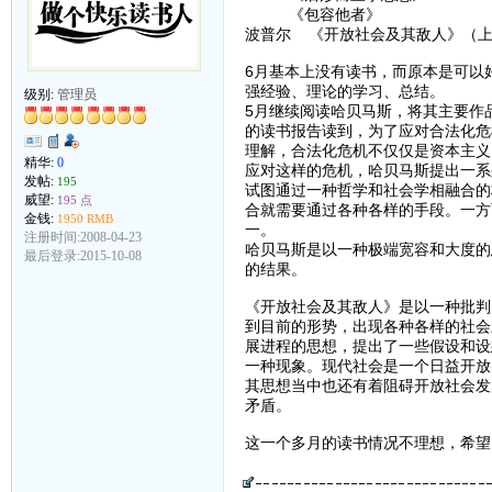
《包容他者》
波普尔 《开放社会及其敌人》（
6月基本上没有读书，而原本是可以
强经验、理论的学习、总结。
级别:
管理员
5月继续阅读哈贝马斯，将其主要作
的读书报告读到，为了应对合法化危
理解，合法化危机不仅仅是资本主义
精华:
0
应对这样的危机，哈贝马斯提出一系
发帖:
195
试图通过一种哲学和社会学相融合的
威望:
195 点
合就需要通过各种各样的手段。一方
金钱:
1950 RMB
一。
注册时间:2008-04-23
哈贝马斯是以一种极端宽容和大度的
最后登录:2015-10-08
的结果。
《开放社会及其敌人》是以一种批判
到目前的形势，出现各种各样的社会
展进程的思想，提出了一些假设和设
一种现象。现代社会是一个日益开放
其思想当中也还有着阻碍开放社会发
矛盾。
这一个多月的读书情况不理想，希望