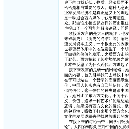
史下的自我贬低；物质、经济层面不
恰恰是相当重要的原因。这种无意识
业家发展经济不是真正意义上的崛起
是一味迎合西方媒体，缺乏辩证性。
众。那由谁来担当起这样的历史重任
也提出了一个可能的解决途径，即通
紧接着发言的是大三的杨洋，他发言
来谁著史》《历史的终结》等）阐述
速发展资本主义，一个很重要的因素
世界贸易体系中的地位发生了一个明
于白银的价值的发现，之后西方走的
于勤劳。西方扭转了其劣势地位之后
几本书反思了为什么近代西方崛起了
接下来发言的是研一的田瑞靖，她
面的内容，首先引导我们去寻找中华
在于可以站在一个哲学的高度揭示生
仰，中国人其实也有自己的信仰，没
仰的信仰，这一信仰的缺失是跟中国
后，她对比了东西方文化，不同于西
义、价值，追求一种艺术和伦理想融
逻辑，如果没有西方文化的侵犯，极
的包容性，吸收了打来那个西方文化
文化的发展逻辑去寻找民族崛起的发
在接下来的讨论当中，同学们畅所
论”，大四的刘锐对三种中国的发展