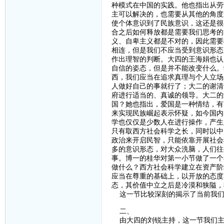
种模式在中国的实践。他也指出从劳
主可以解决的，也需要从其他的角度
使个体意识到了民族意识，这还是很
合之后如何释放都是需要我们思考的
义、自卑主义都是不对的，因此需要
相连，但是我们不应当受到意识形态
作出理智的判断。大四的王海娟也认
自信的姿态，但是并不能改变什么。
西，我们应当在追求真理与个人立场
人做好自己的事就行了；大二的谢清
府进行适当的、真诚的领导。大二的
国？她也指出，爱国是一种情结，有
来实现民族崛起表示怀疑，如今国内
学也仅仅是少数人在进行操作，产生
只有取西方社会科学之长，同时以中
政治来开启民智，只能依靠开展社会
多的意识形态，对大众洗脑，人们往
事。博一的桂华对第一小节做了一个
做什么？西方社会科学建立在资产阶
应当在尊重的基础上，以开放的态度
态，其价值中立之后是冷漠和狭隘，
这一节比较深刻的揭示了当前我们
二、
由大四的刘锐主持，这一节我们主