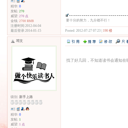
精华:
0
发帖:
270
威望:
270 点
要十分的努力，九分都不行！
金钱:
2700 RMB
注册时间:2012-04-04
Posted: 2012-07-27 07:23 |
190 楼
最后登录:2014-01-15
邓文
找了好几回，不知道读书会通知在
级别:
新手上路
精华:
0
发帖:
1
威望:
1 点