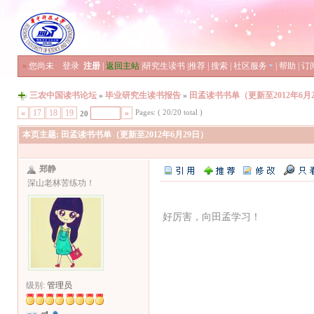
»
您尚未
登录
注册
|
返回主站
|
研究生读书
|
推荐
|
搜索
|
社区服务
|
帮助
|
订
三农中国读书论坛
»
毕业研究生读书报告
»
田孟读书书单（更新至2012年6月
Pages: ( 20/20 total )
«
17
18
19
»
20
本页主题:
田孟读书书单（更新至2012年6月29日）
郑静
深山老林苦练功！
好厉害，向田孟学习！
级别:
管理员