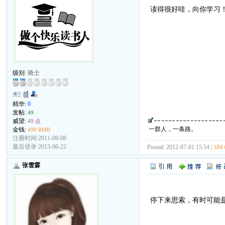
读得很好哇，向你学习
级别:
骑士
精华:
0
发帖:
49
威望:
49 点
一群人，一条路。
金钱:
490 RMB
注册时间:2011-09-08
最后登录:2013-06-22
Posted: 2012-07-01 15:54 |
184
张雪霖
停下来思索，有时可能