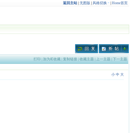
返回主站
|
无图版
|
风格切换
|
Home首页
打印
|
加为IE收藏
|
复制链接
|
收藏主题
|
上一主题
|
下一主题
小
中
大