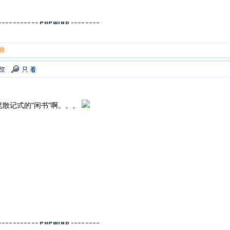
 楼
散记式的"闲书"啊。。。