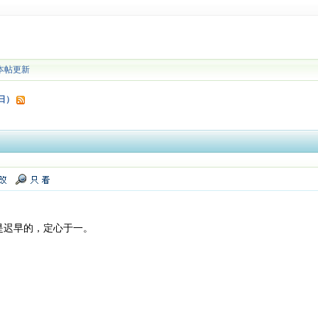
本帖更新
9日）
是迟早的，定心于一。