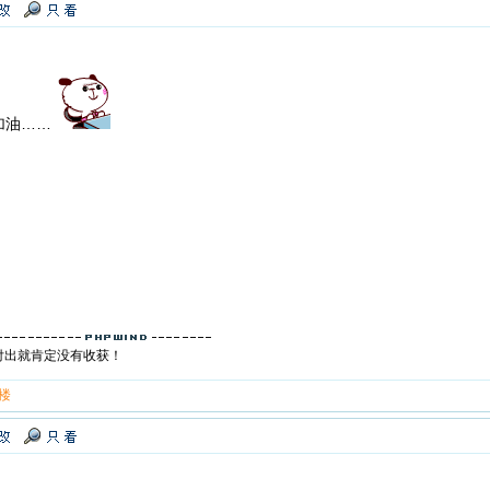
加油……
付出就肯定没有收获！
 楼