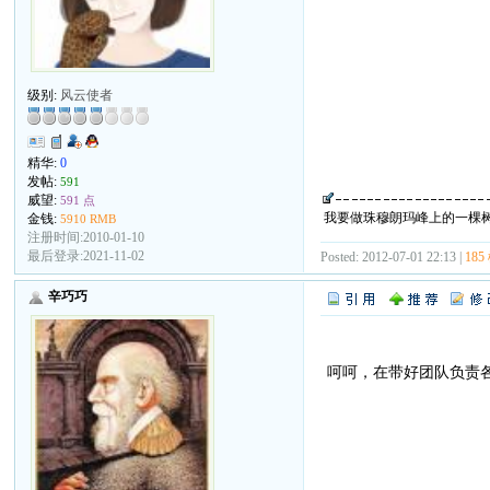
级别:
风云使者
精华:
0
发帖:
591
威望:
591 点
我要做珠穆朗玛峰上的一棵
金钱:
5910 RMB
注册时间:2010-01-10
最后登录:2021-11-02
Posted: 2012-07-01 22:13 |
185
辛巧巧
呵呵，在带好团队负责