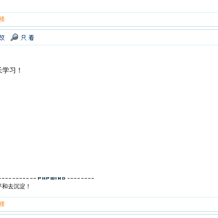
 楼
长学习！
平和去沉淀！
 楼