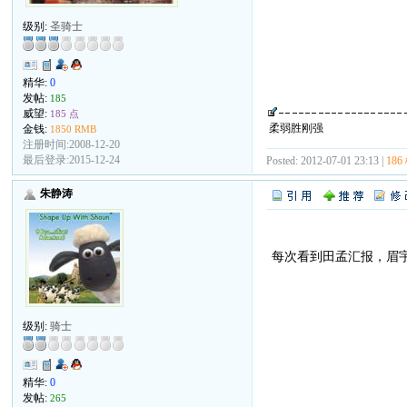
级别:
圣骑士
精华:
0
发帖:
185
威望:
185 点
柔弱胜刚强
金钱:
1850 RMB
注册时间:2008-12-20
最后登录:2015-12-24
Posted: 2012-07-01 23:13 |
186
朱静涛
每次看到田孟汇报，眉
级别:
骑士
精华:
0
发帖:
265