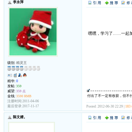
李永萍
嘿嘿，学习了……一起
级别:
精灵王
精华:
0
发帖:
359
威望:
359 点
付出了不一定有收获，但不
金钱:
3590 RMB
注册时间:2011-04-06
最后登录:2017-11-17
Posted: 2012-06-30 22:29 |
183
陈文婧。