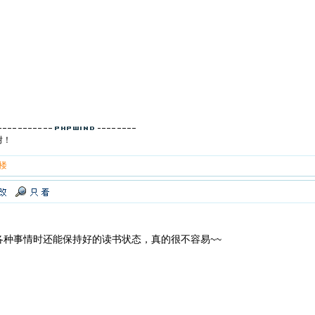
树！
 楼
各种事情时还能保持好的读书状态，真的很不容易~~