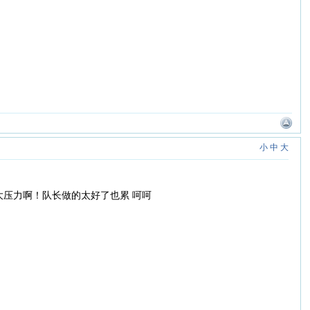
小
中
大
压力啊！队长做的太好了也累 呵呵