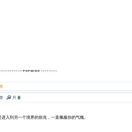
！
 楼
是进入到另一个境界的前兆，一直佩服你的气魄。