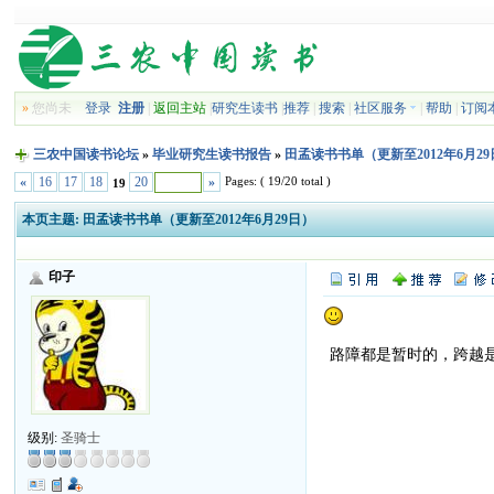
»
您尚未
登录
注册
|
返回主站
|
研究生读书
|
推荐
|
搜索
|
社区服务
|
帮助
|
订阅
三农中国读书论坛
»
毕业研究生读书报告
»
田孟读书书单（更新至2012年6月2
Pages: ( 19/20 total )
«
16
17
18
20
»
19
本页主题:
田孟读书书单（更新至2012年6月29日）
印子
路障都是暂时的，跨越
级别:
圣骑士