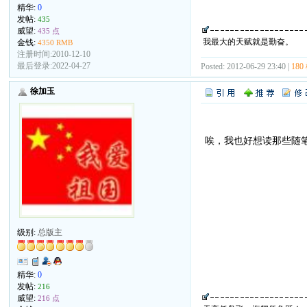
精华:
0
发帖:
435
威望:
435 点
我最大的天赋就是勤奋。
金钱:
4350 RMB
注册时间:2010-12-10
最后登录:2022-04-27
Posted: 2012-06-29 23:40 |
180
徐加玉
唉，我也好想读那些随笔
级别:
总版主
精华:
0
发帖:
216
威望:
216 点