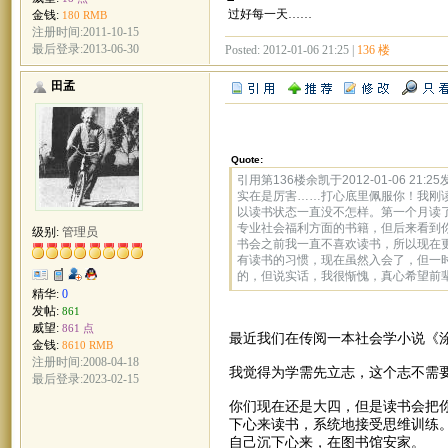
过好每一天……
金钱:
180 RMB
注册时间:2011-10-15
最后登录:2013-06-30
Posted: 2012-01-06 21:25 |
136 楼
田孟
Quote:
引用第136楼余凯于2012-01-06 21:25
实在是厉害……打心底里佩服你！我刚
以读书状态一直没不怎样。第一个月读
专业社会福利方面的书籍，但后来看到
级别:
管理员
书会之前我一直不喜欢读书，所以现在
有读书的习惯，现在虽然入会了，但一
的，但说实话，我很惭愧，真心希望前
精华:
0
发帖:
861
威望:
861 点
最近我们在传阅一本社会学小说《
金钱:
8610 RMB
注册时间:2008-04-18
我觉得为学需先立志，这个志不需
最后登录:2023-02-15
你们现在还是大四，但是读书会把
下心来读书，系统地接受思维训练
自己沉下心来，在图书馆安家。