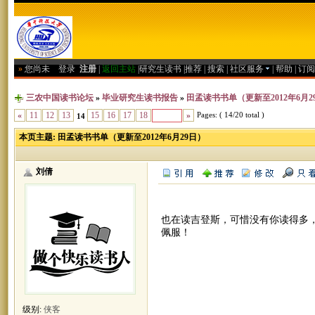
»
您尚未
登录
注册
|
返回主站
|
研究生读书
|
推荐
|
搜索
|
社区服务
|
帮助
|
订阅
三农中国读书论坛
»
毕业研究生读书报告
»
田孟读书书单（更新至2012年6月2
Pages: ( 14/20 total )
«
11
12
13
15
16
17
18
»
14
本页主题:
田孟读书书单（更新至2012年6月29日）
刘倩
也在读吉登斯，可惜没有你读得多
佩服！
级别:
侠客