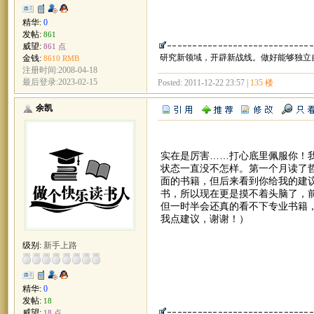
精华:
0
发帖:
861
威望:
861 点
研究新领域，开辟新战线。做好能够独立
金钱:
8610 RMB
注册时间:2008-04-18
最后登录:2023-02-15
Posted: 2011-12-22 23:57 |
135 楼
余凯
实在是厉害……打心底里佩服你！
状态一直没不怎样。第一个月读了
面的书籍，但后来看到你给我的建
书，所以现在更是摸不着头脑了，
但一时半会还真的看不下专业书籍
我点建议，谢谢！）
级别:
新手上路
精华:
0
发帖:
18
威望:
18 点