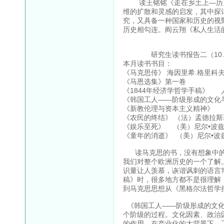
读王铭铭《走在乡土上—历史
维的扩散和灵感的启发，其中探讨
究，又具备一种国家和历史的视
历史相勾连。阎云翔《私人生活
研究生读书报告二（10.10-
本月读书书目：
《马克思传》 海因里希.格里科夫
《马恩选集》第一卷
《1844年经济学哲学手稿》 人
《韩国工人——阶级形成的文化与
《新教伦理与资本主义精神》
《农民的终结》 （法）孟德拉斯
《娱乐至死》 （美）尼尔•波兹
《童年的消逝》 （美）尼尔•波兹
读马克思的书，没有想象中的
我们对整个欧洲历史的一个了解
识量让人羡慕，诙谐讽刺的语言
稿》时，很多地方都不是很理解
到马克思思想从《黑格尔法哲学
《韩国工人——阶级形成的文化
个阶级的过程。文化因素、政治
的作用，在产业化的大背景下，