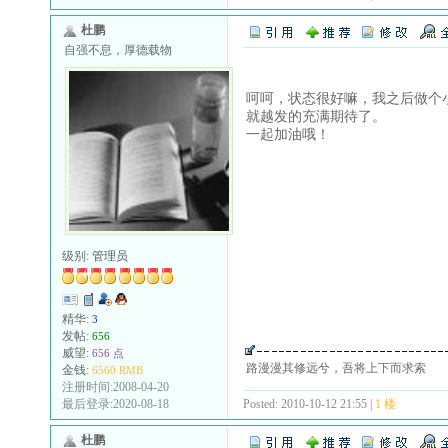
杜鹏
自强不息，厚德载物
呵呵，状态很好嘛，我之后做个
就越发的充满期待了。
一起加油哦！
级别:
管理员
精华:
3
发帖:
656
威望:
656 点
路漫漫其修远兮，吾将上下而求索
金钱:
6560 RMB
注册时间:2008-04-20
Posted: 2010-10-12 21:55 |
1 楼
最后登录:2020-08-18
杜鹏