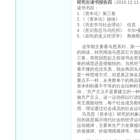
研究生读书报告四
（2010.12.1
读书书目：
1.《资本论》第三卷
2.《《资本论》脉络》
3.《历史学与社会理论》 伯克
4.《意识形态与乌托邦》 卡尔•
5.《农民的道义经济学》 詹姆斯
这学期主要看马恩系列，第一个
的阅读，转而阅读马恩其它方面
三卷，突然回想起之前读书会里
卷的感觉还是很愉快的。当然对
看不懂的也没关系，我会再回头
是一种思维方式，但是真正体会
重点不一样，从考察单个的商品
资本剥削看不平等的社会结构时
动，“共产主义不是要建立的一
做共产主义。这一运动得以行进
有主观能动性，每个社会成员都
用，理论通过社会成员的社会运
马克思《资本论》研究的对象是
目的就是揭示现代社会的经济运
运动规律，主要有生产力发展规
价值规律、价值增殖规律等。而