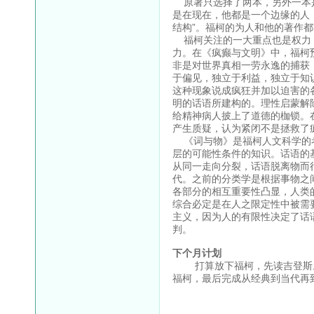
原著只选择了两本，另外一本是
是在现在，他都是一个边缘的人，
结构”。福柯的为人和他的著作
福柯关注的一大重点也是权力，
力。在《疯癫与文明》中，福柯
非是对世界真相一劳永逸的捕获
于偏见，独立于利益，独立于知
这种现象说成疯狂并加以迫害的
明的话语所建构的。理性启蒙解
给精神病人披上了道德的枷锁。
产生质疑，认为紧闭不是拯救了
《词与物》是福柯人文科学的考
层的可能性条件的知识。话语的
从同一走向分裂，话语脱离物而
代。之前的分类学是根据事物之
各部分的相互重要性凸显，人类
综合必定是在人之限定性中被需
主义，因为人的有限性决定了话
判。
下个月计划
打算放下福柯，先读吉登斯。
福柯，最后完成从经典到当代再