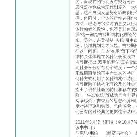
的，而现在的行动没有规范可言
思性监控也成为现代制度的一大
思，这种自我反思势必影响例行
择，但同时，个体的行动选择也
方法：理论与它探讨的意义及行
体行动者的经验，也不是任何形
践”这一词是吉登斯结构化理论
来。另外，吉登斯从“实践”引
场，脱域机制等等问题。吉登斯
征这一问题。主体“在场”留下的
结构具体体现在各种社会实践中，
吉登斯提出“双重解释学”意在
而社会学分析有两个维度：一个
系统周而复始再生产出来的特征
何种方式利用了各种结构性特征
吉登斯除了结构化理论及其社会
指出了现代社会的特征和存在的弊
险”、“生态危机”等成为当今世
阅读感受：吉登斯的思想不算难
度对待理论和实践。总的感觉，
们已有的对经典的把握这个基础
2011年9月读书汇报（至10月7
读书书目：
马克思•韦伯 《经济与社会》 