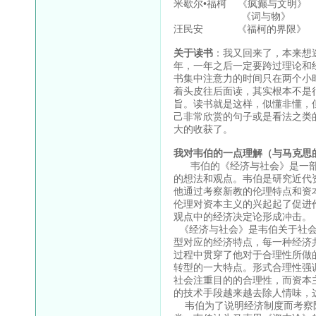
米歇尔•福柯 《疯癫与文明》
《词与物》
汪民安 《福柯的界限》
关于读书
：我又回来了，本来想
年，一年之后一定要跨过理论和
书集中注意力的时间只在两个小
着头皮往后面读，其实根本不是
旨。读书就是这样，似懂非懂，
己非常欣赏的句子或是看法之类
大的收获了。
我对韦伯的一点理解（与马克思
韦伯的《经济与社会》是一部
的想法和观点。韦伯是研究近代
他通过考察新教的伦理特点和资
伦理对资本主义的兴起起了促进
观点中的经济决定论形成冲击。
《经济与社会》是韦伯关于社会
型对应的经济特点，每一种经济
过程中贯穿了他对于合理性所做
转型的一大特点。形式合理性强
社会注重目的的合理性，而资本
的技术手段越来越去除人情味，
韦伯为了说明经济制度而考察阶