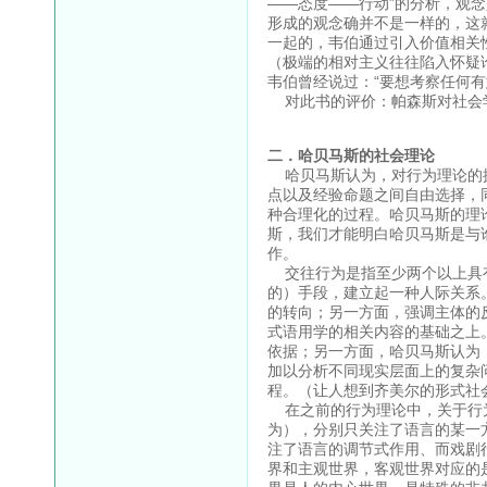
——态度——行动”的分析，观
形成的观念确并不是一样的，这
一起的，韦伯通过引入价值相关
（极端的相对主义往往陷入怀疑
韦伯曾经说过：“要想考察任何有
对此书的评价：帕森斯对社会
二．哈贝马斯的社会理论
哈贝马斯认为，对行为理论的探
点以及经验命题之间自由选择，
种合理化的过程。哈贝马斯的理
斯，我们才能明白哈贝马斯是与
作。
交往行为是指至少两个以上具有
的）手段，建立起一种人际关系
的转向；另一方面，强调主体的
式语用学的相关内容的基础之上
依据；另一方面，哈贝马斯认为
加以分析不同现实层面上的复杂
程。（让人想到齐美尔的形式社
在之前的行为理论中，关于行为
为），分别只关注了语言的某一
注了语言的调节式作用、而戏剧
界和主观世界，客观世界对应的