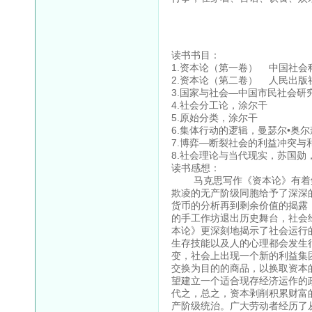
读书书目：
1.资本论（第一卷） 中国社会科
2.资本论（第二卷） 人民出版社
3.国家与社会—中国市民社会研究
4.社会分工论，涂尔干
5.原始分类，涂尔干
6.集体行动的逻辑，曼瑟尔•奥
7.博弈—断裂社会的利益冲突
8.社会理论与当代现实，苏国勋，
读书感想：
马克思写作《资本论》有着鲜
欺凌的无产阶级同胞给予了深深
货币的分析再到剩余价值的揭露
的手工作坊退出历史舞台，社会
本论》更深刻地揭示了社会运行
生存技能以及人的心理都会发生
变，社会上出现一个新的利益集
交换为目的的商品，以换取资本
望建立一个适合现存经济运作的
代之，总之，资本剥削积累财富
产阶级统治。广大劳动者经历了