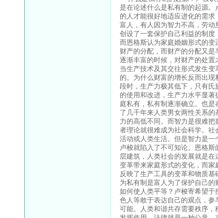
是在论述什么是私有制的起源。
的人才能很好地适应进化的需求
富人，有人因为智力不高，劳动
创设了一套保护自己利益的制度
而恩格斯认为家庭婚姻形式的变
财产的分配，而财产的分配又是
逐渐丰富的时候，对财产的处置
当生产技术及其交往形式发生变
的。为什么财富的增长反而出现
段时，生产力极其低下，只有氏
的使用和改进，生产力水平显著
庭私有，私有制逐渐确立。也是
了几千年来人类男女两性关系的
力的高低不同。而智力是很难把
者理论就很难成为社会科学。社
活动或人类生活。但是智力是一
卢梭就陷入了不可知论。恩格斯
层建筑，人类社会的发展就是在
变革带来家庭形式的变化，而家
反映了生产工具的变革和物质基
为私有制是富人为了保护自己的
如何使人类平等？卢梭寄希望于
色人等敢于表达自己的观点，参
可能。人类和谐共存需要秩序，
发挥作用。法律就是一种公意，