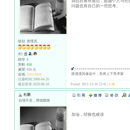
我也在看布迪厄，超越个人与社
问题也有自己的一些思考。
级别:
管理员
精华:
3
发帖:
656
威望:
656 点
路漫漫其修远兮，吾将上下而求索
金钱:
6560 RMB
注册时间:2008-04-20
Posted: 2011-12-16 22:41 |
4 楼
最后登录:2020-08-18
杜鹏
自强不息，厚德载物
加油，经验也难读