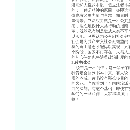
潜能和人性的本质，但立法者本
的：一种是精神的原因，亦即这
体也有区别力量与意志，前者叫
事情来。立法权力就是一种公共
感，理性地设计人类行动的指南
革，既然私有制是造成人类不平
以实现。马恩认为公有制社会包
社会是为共产主义社会做铺垫的
类的自由意志才能得以实现，只
个阶段，国家不再存在，人与人
的勾心斗角也将随着政治制度的
3.读书体会
读书是一种习惯，是一辈子的财
我肯定会回到书本中来。有人说
质的养成。读书没有那么多目的
的火花。当你看到了不同的流派
力的深刻。有这个基础，即使在
学们的一路相伴！大家继续加油
钢！