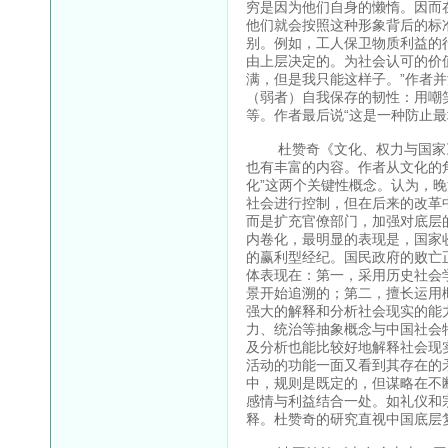
穷是因为他们自身的懒惰。因而
他们就会按照这种形象背后的标
别。例如，工人保卫物质利益的
由上层决定的。为社会认可的价
满，但是我只能这样子。”作者
（弱者）自我保存的韧性：用嘲
等。作者最后说“这是一种防止
杜赞奇《文化、权力与国家》
也有丰富的内容。作者从文化的角
化”这两个关键性概念。认为，
社会进行控制，但在后来的改革
而是扩充官僚部门，加强对底层
内卷化，最明显的表现是，国家
的赢利型经纪。国民政府的败亡
体表现在：第一，采用历史社会
景开始追溯的；第二，擅长运用
强大的解释和分析社会现实的能
力、统治等抽象概念与中国社会
及分析也能比较好地解释社会现
活动的功能一面又看到其存在的
中，规则是既定的，但谋略在不
感情与利益结合一处。如礼仪和
释。杜赞奇的研究直视中国底层