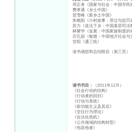
邓正来《国家与社会：中国市民
费孝通《乡土中国》
贺雪峰《新乡土中国》
朱晓阳《小村故事：罪过与惩罚19
苏力《送法下乡：中国基层司法
林耀华《金翼：中国家族制度的
庄孔韶《银翅：中国地方社会与文化
甘阳《通三统》
读书感想和总结附后（第三页）
读书书目：
（2011年12月）
《社会行动的结构》
《行动者的回归》
《行动与系统》
《新功能主义及其后》
《交往行为理论》
《合法化危机》
《公共领域的结构转型》
《包容他者》