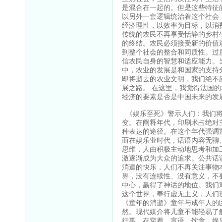
是混合在一起的。但是这些特征
以另外一套逻辑统治着这个社会
经济理性，以效率为目标，以消
传统的农民不再享受恬静的乡村
的终结。农民必须接受新的价值
到整个社会的整合和同质性。过
信农民自身的智慧和适应能力。
中，农业的发展是和国家的支持
即将逝去的农业文明，我们绝不
展之路。 在这里，我觉得法国
经济的要素是否是中国未来的发
《娱乐至死》警示人们：我们将
变。在阐释年代，印刷术占绝对
种表达的途径。在这个年代强调
而在娱乐业时代，话语内容无聊
思维，人由积极主动地思考和加
激逐渐成为大众的追求。公共话
消遣的快乐，人们不再关注事物
界，没有连续性、没有意义，不
中心，赢得了神话的地位。我们
这个世界，奉行虚无主义，人们
《童年的消逝》童年与成年人的
然。现代媒介将儿童不能轻易了
行事，在穿着、言语、饮食、娱