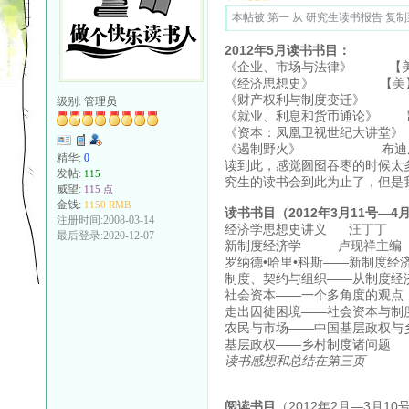
本帖被 第一 从 研究生读书报告 复制到本
2012年5月读书书目：
《企业、市场与法律》 【美】
《经济思想史》 【美】斯
《财产权利与制度变迁》
级别:
管理员
《就业、利息和货币通论》 
《资本：凤凰卫视世
《遏制野火》 布迪
精华:
0
读到此，感觉囫囵吞枣的时候太
发帖:
115
究生的读书会到此为止了，但是
威望:
115 点
金钱:
1150 RMB
读书书目（2012年3月11号—4
注册时间:2008-03-14
经济学思想史讲义 汪丁丁
最后登录:2020-12-07
新制度经济学 卢现祥主编
罗纳德•哈里•科斯——新制度经
制度、契约与组织——从制度经
社会资本——一个多角度的观点
走出囚徒困境——社会资本与制
农民与市场——中国基层政权
基层政权——乡村制度诸
读书感想和总结在第三页
阅读书目
（2012年2月—3月10