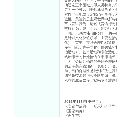
界是人的内心世界，是特殊的非
沟通这三个领域的即人类特有的
定为一个可以用于达成或沟通的
实性（呈现或设定状态和事件，
诚性（关注的是主观世界中所特
节式言语行为、记述式言语行为
交往行为，即：会话、规范行为
哈贝马斯对韦伯的分析：将韦伯
是针对文化价值领域，主要包括
化）、审美—实践合理性和道德
序的问题，也是文化价值领域的
治活动）、艺术活动和宗教活动
式语用学的长处恰恰在于用纯粹
行为（会话）强调的是经验理论
的是审美实践知识（表现）。哈
为，目的合理性是批判和改进行
调的是技术知识和策略知识，是
依靠的生活世界，它揭示了潜藏
2011年11月读书书目：
《实践与反思——反思社会学导
《国家精英》
《再生产》