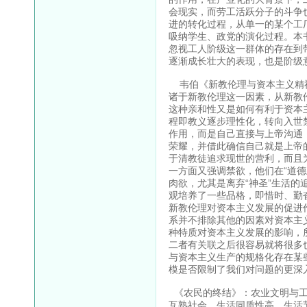
会现实，而劳工活跃分子的斗争
进的转化过程，从单一的某个工
吸纳学生、政党的演化过程。本
忽视工人阶级这一群体的存在到
逐渐成长壮大的表现，也是阶级
韦伯《新教伦理与资本主义精神
诸于新教伦理这一因素，从新教
这种亲和性又是如何有利于资本
程即教义逐步理性化，转向入世
作用，而是自己直接与上帝沟通
荣耀，并借此确信自己就是上帝
于清教徒追求现世的营利，而且
一方面又强调禁欲，他们在“道
肉欲，尤其是离弃“神圣”生活的
观培养了一些品格，即惜时、勤
新教伦理对资本主义发展的促进
系并不排除其他的因素对资本主
种特质对资本主义发展的影响，
二者有关联之后很容易就将很多
与资本主义生产的规格化存在某
模是否限制了我们对问题的更深
《农民的终结》：农业文明与工
互熟社会，生活同质性高，生活