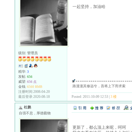
一起坚持，加油哈
级别:
管理员
精华:
3
发帖:
656
威望:
656 点
路漫漫其修远兮，吾将上下而求索
金钱:
6560 RMB
注册时间:2008-04-20
Posted: 2011-10-09 12:53 |
3 楼
最后登录:2020-08-18
杜鹏
自强不息，厚德载物
更新了，都么顶上来呢，呵呵