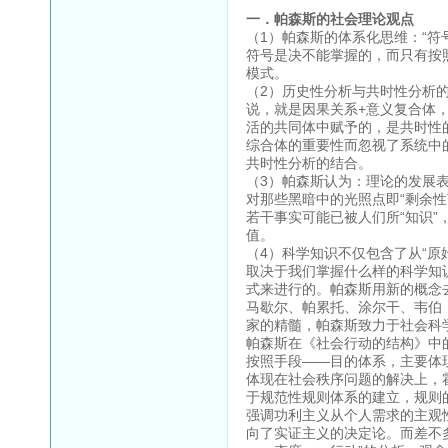
一．帕森斯的社会理论观点
（1）帕森斯的体系化思维：“
符号是决不能掌握的，而只有按照
模式。
（2）历史性分析与共时性分析
说，就是因果关系+意义复合体
活的共同体中赋予的，是共时性
综合体的重要性而忽视了系统中
共时性分析的结合。
（3）帕森斯认为：理论的发展
对那些黑暗中的光照点即“剩余
若干事实可能已被人们所“知识
值。
（4）科学知识不仅包含了从“
取决于我们掌握什么样的科学知
式来进行的。帕森斯用新的概念
马歇尔、帕累托、涂尔干、韦伯
家的精髓，帕森斯致力于社会科
帕森斯在《社会行动的结构》中
按照手段——目的体系，主要体
体现在社会秩序问题的解决上，
于规范性规则体系的建立，规则
强调功利主义从个人需求的主观
向了实证主义的决定论。而差不