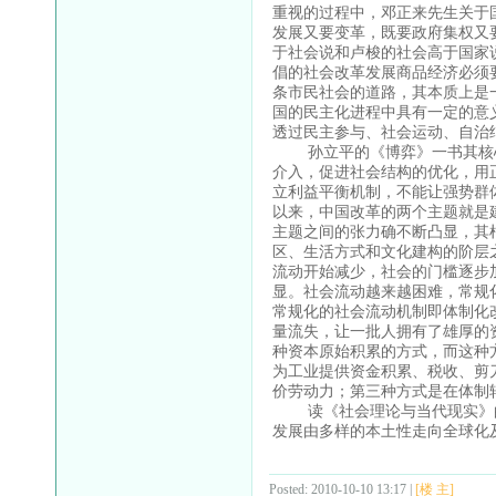
重视的过程中，邓正来先生关于
发展又要变革，既要政府集权又
于社会说和卢梭的社会高于国家
倡的社会改革发展商品经济必须
条市民社会的道路，其本质上是
国的民主化进程中具有一定的意
透过民主参与、社会运动、自治
孙立平的《博弈》一书其核心
介入，促进社会结构的优化，用
立利益平衡机制，不能让强势群
以来，中国改革的两个主题就是
主题之间的张力确不断凸显，其
区、生活方式和文化建构的阶层
流动开始减少，社会的门槛逐步
显。社会流动越来越困难，常规
常规化的社会流动机制即体制化
量流失，让一批人拥有了雄厚的
种资本原始积累的方式，而这种
为工业提供资金积累、税收、剪
价劳动力；第三种方式是在体制
读《社会理论与当代现实》的
发展由多样的本土性走向全球化
Posted: 2010-10-10 13:17 |
[楼 主]