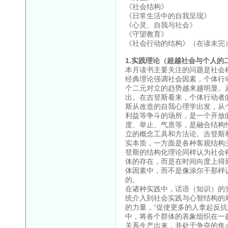
《社会结构》
《日常生活中的自我呈现》
《心灵、自我与社会》
《守望教育》
《社会行动的结构》（在读未完
1.实践理论（超越社会与个人的
本月读书主要关注的问题是社会
经典理论强调社会因素，个体行
个二元对立的趋势越来越明显。从
出。在吉登斯看来，个体行动者
斯从改造的自我心理学出发，从
利益等争斗的场所，是一个开放
度、举止、气质等，是融合结构性
立的概念工具和方法论。吉登斯
实本质，一方面是各种客观结构
登斯的结构化理论同样认为社会
体的存在，而是在时间向度上得
体因素中，而不是像涂尔干那样
的。
在诸种实践中，话语（知识）的
统介入到社会实践与心智结构的
的力量，“促使更多的人拿起反
中，将各个群体的表象组织在一
关系生产出来，并处于争夺的焦