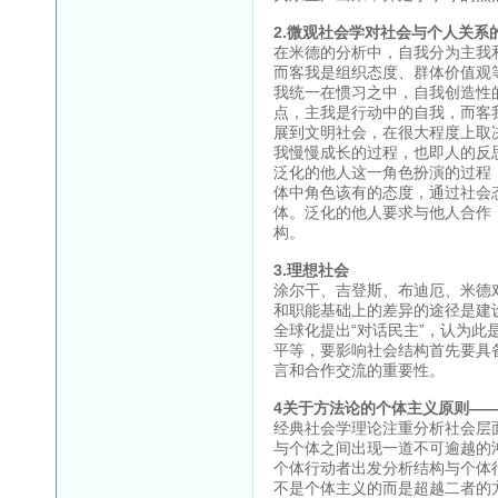
2.微观社会学对社会与个人关系
在米德的分析中，自我分为主我
而客我是组织态度、群体价值观
我统一在惯习之中，自我创造性
点，主我是行动中的自我，而客
展到文明社会，在很大程度上取
我慢慢成长的过程，也即人的反
泛化的他人这一角色扮演的过程
体中角色该有的态度，通过社会
体。泛化的他人要求与他人合作
构。
3.理想社会
涂尔干、吉登斯、布迪厄、米德
和职能基础上的差异的途径是建
全球化提出“对话民主”，认为
平等，要影响社会结构首先要具
言和合作交流的重要性。
4关于方法论的个体主义原则—
经典社会学理论注重分析社会层
与个体之间出现一道不可逾越的
个体行动者出发分析结构与个体
不是个体主义的而是超越二者的