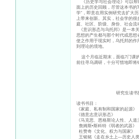
《历史学与社会理论》可以帮助
面上的历史回顾，尽管这本书的
学”，即意在用实例研究去扩大
上带来创新。其实，社会学的很
庭、社区、阶级、身份、社会流
《意识形态与乌托邦》是一本关
思想的产生都与那个时代或思想
使之作用于现实时，乌托邦的作
到理论的境地。
这个月临近期末，面临7门课的
前往寻乌调研，十分可惜地即将
研究生读书报告三（11
读书书目：
《家庭、私有制和国家的
《德意志意识形态》
《马克思、恩格斯论人性、人道主
詹姆斯•斯科特《弱者的武
杜赞奇《文化、权力与国
王铭铭《走在乡土上—历史人