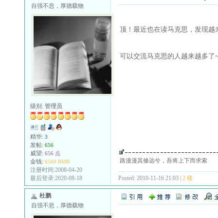
自强不息，厚德载物
顶！最近也在读马克思，发现越
可以交流马克思的人越来越多了
级别:
管理员
精华:
3
发帖:
656
威望:
656 点
路漫漫其修远兮，吾将上下而求索
金钱:
6560 RMB
注册时间:2008-04-20
Posted: 2010-11-16 21:03 |
2 楼
最后登录:2020-08-18
杜鹏
自强不息，厚德载物