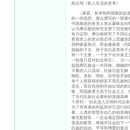
阎云翔《私人生活的变革》
《家庭、私有制和国家的起源
的一些思想、观点撰写的一部著
书里阐述的有关人类从蒙昧走向
认为摩尔根的研究支撑了历史唯
有力证明。摩尔根研究了不同社
察形而上的意识形态等上层建筑
四种家庭形式，即血缘家庭（代
姐妹的子女、孙子女以及曾孙子
有一个主妻，一个女子在许多丈
一制度只是对妇女而言）。当一
益脱离氏族这一共同体。婚姻的
大量的人口流动，氏族日益瓦解
物欲、贪欲、情欲、掠夺欲开始
单个人新获得的财富不受氏族制
圣化，而且也使刚开始出现的阶
敬，而国家君主高于社会之上，
了古代氏族社会素朴的道德高峰
个评判：“自从进入文明时代以
为了所有者的利益而对它进行的
量。人类的智慧在自己的创造物
够支配财富，一定会规定国家对
普及的教育，将揭开社会的下一
氏族的自由、平等和博爱的复活