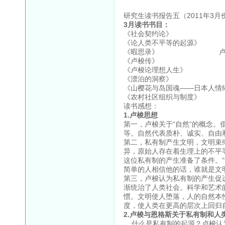
研究生读书报告五（2011年3月
3月读书书目：
《社会契约论》 
《论人类不平等的起源》
《暇思录》 卢
《卢梭传》
《卢梭论理想人生》
《漂泊的洞察》 王
《山樱花与岛国魂——日本人情
《农村社区组织与制度》 
读书感想：
1.卢梭思想
第一，卢梭关于“自然“的概念
等。自然代表质朴、诚实、自由
第二，私有制产生文明，文明束
异，原始人存在着生理上的不平
这位私有制的产生准备了条件。
简单的人相信他的话，谁就是文
第三，卢梭认为私有制的产生促
渐统治了人类社会。科学和艺术
惯。文明使人堕落，人的自然本
度，使人类在更高的层次上回归
2.卢梭与恩格斯关于私有制和人
什么是私有制的起源？卢梭认为