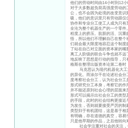
他们的劳动时间由14小时到12
对于大多数超负荷高强度劳动的
公，也不会因为处境的改变意识
吸，他们的意识里只有劳动跟仅
协作和专业分工使工人成为只有
全沦为整个机器生产的一个零件。
程度上的挤压。肮脏的活、沉重
悟，所以他们不理解自己在整个
们就会最大限度地容忍这个制度
了站在自己对立面的资本家的嘴
离工人阶级的联合斗争也就不远
地反映了思想是行动的指导，只
格斯在整理出版资本论第二卷时
马克思认为现代机器化大工业
的异化。而涂尔干在论述社会分
度考察社会分工，认为社会分工
形式研究分工本身，考察它的作
并不能还原到社会心理的层面来
形式可以揭示出社会分工的类型
的手段，此时的社会结构更接近
为发生，否则就要接受严厉的制
类型归于有机团结，这是基于相
有明确，存在道德的真空，容易
只是他早期的作品，之后他转向
社会学注重对社会的关注，但