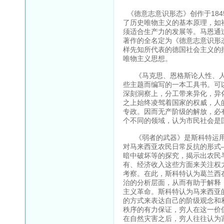
《德意志意识形态》创作于184
了历史唯物主义的基本原理，如
须适合生产力的发展等。马恩通
著作的全名定为《德意志意识形
样先知所代表的德国社会主义的
唯物主义思想。
《马克思、恩格斯论人性、人
些主题而编写的一本工具书。可
深刻洞察上，分工带来异化，异
之上始终凌驾着国家的权威，人
专政。因而无产阶级的解放，必
个不同的领域，认为市民社会是
《弱者的武器》是斯科特运用
对马来西亚农民日常反抗的形式
暗中破坏等的探究，揭示出农民
有、经济收入这些方面来关注权
考察。在此，斯科特认为葛兰西
治的分析层面，从而有助于解释
主义革命。斯科特认为马来西亚
的方式来表达自己的阶级观念和
秩序的有力保证，穷人在这一价
在自然灾害之后，穷人往往认为