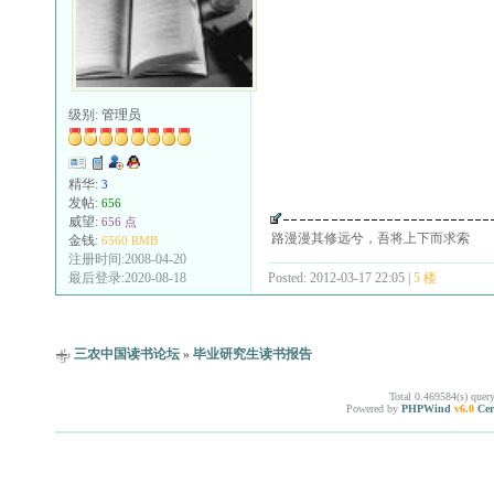
级别:
管理员
精华:
3
发帖:
656
威望:
656 点
路漫漫其修远兮，吾将上下而求索
金钱:
6560 RMB
注册时间:2008-04-20
Posted: 2012-03-17 22:05 |
5 楼
最后登录:2020-08-18
三农中国读书论坛
»
毕业研究生读书报告
Total 0.469584(s) quer
Powered by
PHPWind
v6.0
Cer