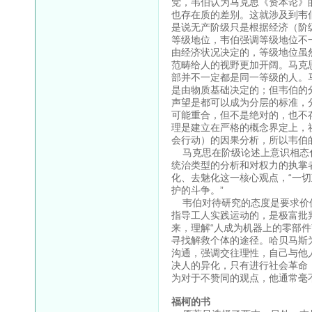
党，韦伯认为马克思《资本论》
也存在质的差别。这就涉及到韦
是说无产阶级只是根据经济（阶
等级地位，韦伯强调等级地位不
由经济状况决定的，等级地位虽
范畴给人的视野更加开阔。马克
部并不一定都是同一等级的人。
是由物质基础决定的；但韦伯的
声望是都可以成为分层的标准，
可能重合，但不是绝对的，也不
理是建立在严格的概念界定上，
会行动）的因果分析，所以韦伯
马克思在阶级论述上意识相态化
统治类型的分析和对权力的执掌
化、去魅化这一核心观点，“一
护的斗争。”
韦伯对待研究的态度是要求价值
指导工人实践运动的，是极富批
来，理解“人成为机器上的零部
寻找解救个体的途径。哈贝马斯
沟通，强调交往理性，自己与他
决人的异化，只有进行社会革命
为对于不赞同的观点，他通常毫
福柯的书