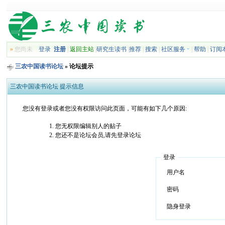
»
您尚未
登录
注册
|
返回主站
|
研究生读书
|
推荐
|
搜索
|
社区服务
|
帮助
|
订阅
三农中国读书论坛
» 论坛提示
三农中国读书论坛 提示信息
您没有登录或者您没有权限访问此页面，可能有如下几个原因:
您无权限编辑别人的贴子
您还不是论坛会员,请先登录论坛
登录
用户名
密码
隐身登录