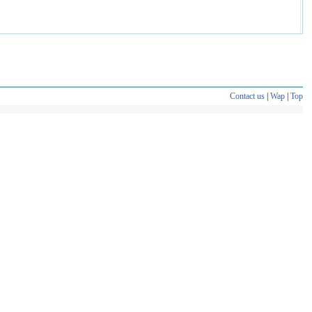
Contact us
|
Wap
|
Top