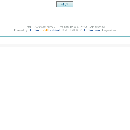
Total 0.272945(s) query 2, Time now is:08-07 23:53, Gzip disabled
Powered by
PHPWind
v6.0
Certificate
Code © 2003-07
PHPWind.com
Corporation