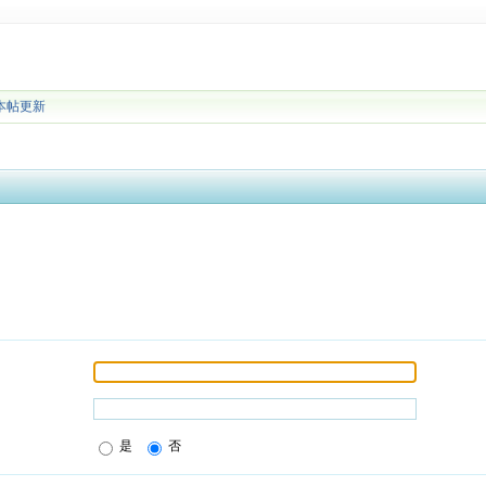
本帖更新
是
否