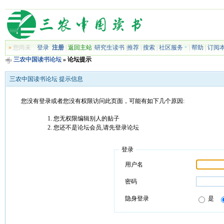
»
您尚未
登录
注册
|
返回主站
|
研究生读书
|
推荐
|
搜索
|
社区服务
|
帮助
|
订阅
三农中国读书论坛
» 论坛提示
三农中国读书论坛 提示信息
您没有登录或者您没有权限访问此页面，可能有如下几个原因:
您无权限编辑别人的贴子
您还不是论坛会员,请先登录论坛
登录
用户名
密码
隐身登录
是