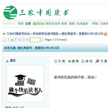
»
您尚未
登录
注册
|
返回主站
|
研究生读书
|
推荐
|
搜索
|
社区服务
|
帮助
|
订阅
三农中国读书论坛
»
毕业研究生读书报告
»
燕红亮读书：更新到12年4月24日
Pages: ( 2/13 total )
«
1
3
4
5
6
»
2
本页主题:
燕红亮读书：更新到12年4月24日
吴兰
读书状态真的很不错，加油！
级别:
新手上路