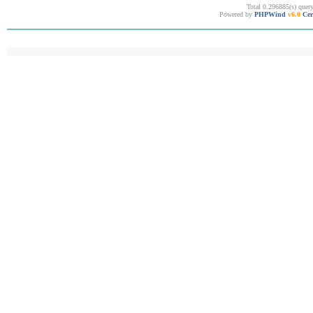
Total 0.296885(s) quer
Powered by
PHPWind
v6.0
Cer