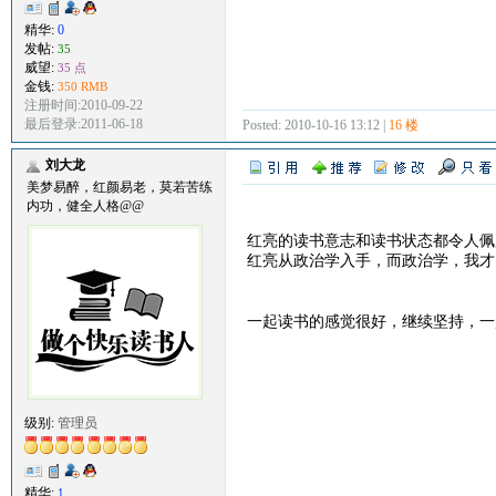
精华:
0
发帖:
35
威望:
35 点
金钱:
350 RMB
注册时间:2010-09-22
最后登录:2011-06-18
Posted: 2010-10-16 13:12 |
16 楼
刘大龙
美梦易醉，红颜易老，莫若苦练
内功，健全人格@@
红亮的读书意志和读书状态都令人佩
红亮从政治学入手，而政治学，我才
一起读书的感觉很好，继续坚持，
级别:
管理员
精华:
1