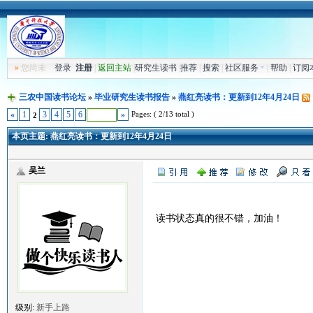
»
您尚未
登录
注册
|
返回主站
|
研究生读书
|
推荐
|
搜索
|
社区服务
|
帮助
|
订阅
三农中国读书论坛
»
毕业研究生读书报告
»
燕红亮读书：更新到12年4月24日
Pages: ( 2/13 total )
«
1
3
4
5
6
»
2
本页主题:
燕红亮读书：更新到12年4月24日
吴兰
读书状态真的很不错，加油！
级别:
新手上路