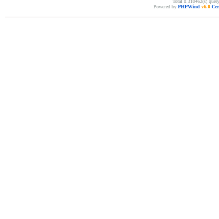
Total 0.310462(s) quer
Powered by
PHPWind
v6.0
Cer