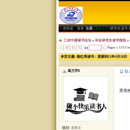
»
您尚未
登录
注册
|
返回主站
|
研究生读书
|
三农中国读书论坛
»
毕业研究生读书报告
»
Pages: ( 13/13 tot
«
10
11
12
»
13
本页主题:
燕红亮读书：更新到12年4月24日
高万芹0
亮哥
级别:
圣骑士