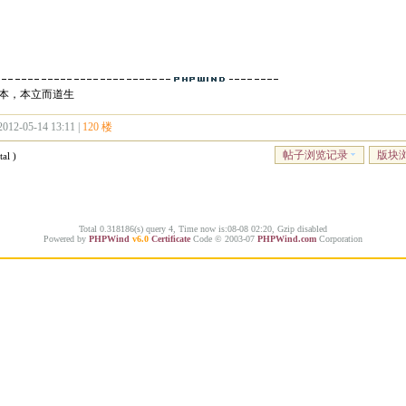
本，本立而道生
2012-05-14 13:11 |
120 楼
帖子浏览记录
版块
al )
Total 0.318186(s) query 4, Time now is:08-08 02:20, Gzip disabled
Powered by
PHPWind
v6.0
Certificate
Code © 2003-07
PHPWind.com
Corporation