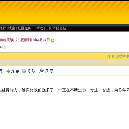
推荐
|
搜索
|
社区服务
|
帮助
|
订阅本帖更新
燕红亮读书：更新到12年4月24日
al )
打印
|
加为IE
的融贯能力，确实比以前强多了，一直在不断进步，专注、奋进，向你学