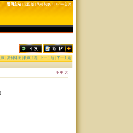
返回主站
|
无图版
|
风格切换
|
Home首页
收藏
|
复制链接
|
收藏主题
|
上一主题
|
下一主题
小
中
大
习