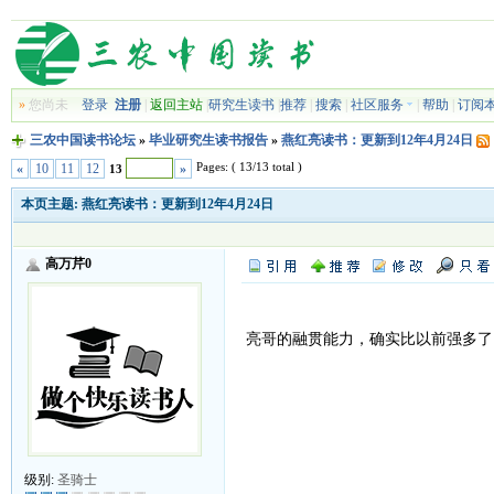
»
您尚未
登录
注册
|
返回主站
|
研究生读书
|
推荐
|
搜索
|
社区服务
|
帮助
|
订阅
三农中国读书论坛
»
毕业研究生读书报告
»
燕红亮读书：更新到12年4月24日
Pages: ( 13/13 total )
«
10
11
12
»
13
本页主题:
燕红亮读书：更新到12年4月24日
高万芹0
亮哥的融贯能力，确实比以前强多了
级别:
圣骑士