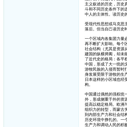
主义叙述的历史，历史
斗和不同历史条件下的
中人的主体性。读历史
受现代性思想或马克思
落后。但当自己读历史
一个区域内各集团力量
再不断扩大影响。每个
社会结构（尤其是资源
建国的纵横捭阖，却未
了近代史的格局：各平
中国，形成了大一统的
游牧民族的入侵而暂时
身发展受限于游牧的生
日本这样的小区域也经
构。
中国通过偶然的强权统
外，形成侧重于外的资
提高以稳定格局。欧洲
组织力的转型，而蒙古
到内部生产力和社会结
历史环境中挣扎的。一
生产力和调动人民的积