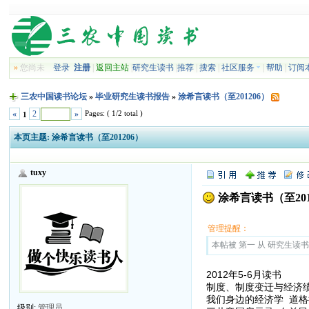
»
您尚未
登录
注册
|
返回主站
|
研究生读书
|
推荐
|
搜索
|
社区服务
|
帮助
|
订阅
三农中国读书论坛
»
毕业研究生读书报告
»
涂希言读书（至201206）
Pages: ( 1/2 total )
«
2
»
1
本页主题:
涂希言读书（至201206）
tuxy
涂希言读书（至201
管理提醒：
本帖被 第一 从 研究生读书报告
2012年5-6月读书
制度、制度变迁与经济绩效
我们身边的经济学 道格拉
级别:
管理员