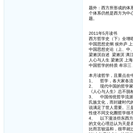
题外：西方所形成的体
个体系仍然是西方为中
题。
2011年5月读书
西方哲学史（下）全增
中国思想史纲 侯外庐 上
中国思想史论（上、中、下
梁漱溟自述 梁漱溟 漓江
人心与人生 梁漱溟 上海
中国哲学的特质 牟宗三 
本月读哲学，且重点在
1、 哲学，各大家各
2、 现代中国的哲学
《人心与人生》总不脱
3、 中国传统哲学流
氏族文化，而封建时代
说满足了世人需要。三
性使不同文化圈哲学很
4、 以下漫淡些东西
的文化心理总认为天是
比而言较温和，很早就