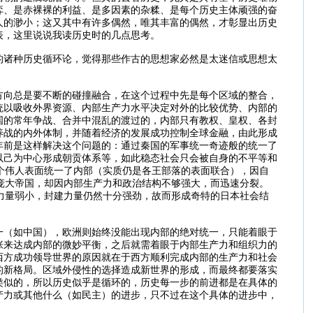
弈、是赤裸裸的利益、是多因素的杂糅、是每个历史主体顽强的奋
人的渺小；这又其中有许多偶然，唯其丰富的偶然，才彰显出历史
表，这里说说我读历史时的几点思考。
的诸种历史循环论，觉得那些作古的思想家必然是太迷信或思想太
方向总是要不断的碰撞融合，在这个过程中先是每个区域的整合，
统以吸收外界资源、内部生产力水平决定对外的比较优势、内部的
国的常年争战、合并中混乱的渡过的，内部只有教权、皇权、各封
养战的内外体制，并随着经济的发展成功控制全球金融，由此形成
年前是这样解决这个问题的：通过秦国的军事统一奇迹般的统一了
以己为中心形成朝贡体系等，如此稳态社会只会被自身的不平等和
个伟人表面统一了内部（实质仍是各王部落的表面联合），因自
庞大帝国，却因内部生产力和政治结构不够强大，而迅速分裂。
力量弱小，封建力量仍然十分强劲，故而形成奇特的日本社会结
一（如中国），欧洲则始终没能出现内部的绝对统一，只能着眼于
张来达成内部的微妙平衡，之后就需着眼于内部生产力和组织力的
西方成功领导世界的原因就在于西方顺利完成内部的生产力和社会
的新格局。区域外侵性的选择造成新世界的形成，而最终都要落实
类似的，所以历史似乎是循环的，历史每一步的前进都是在具体的
产力或其他什么（如民主）的进步，只不过在这个具体的进步中，