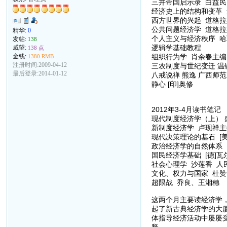
三井帝国启示录 白益民
经济史上的结构和变革 
西方世界的兴起 道格拉斯
公共问题经济学 道格拉斯
精华:
0
个人主义与经济秩序 哈
发帖:
138
逻辑学基础教程
威望:
138 点
组织行为学 肖余春主编
金钱:
1380 RMB
注册时间:2009-04-12
三农制度与世纪变迁 温
最后登录:2014-01-12
八戒说禅 熊逸 广西师
静心 [印]奥修
2012年3-4月读书笔记
现代制度经济学（上） 
新制度经济学 卢现祥主
现代决策理论的基石 [美
政治经济学的自然体系 
国民经济学基础 [德]瓦
社会心理学 沙莲香 人
文化、权力与国家 杜赞
超限战 乔良、王湘穗
这两个月主要读经济学
起了新古典经济学的大
体指导经济活动中屡屡
释。