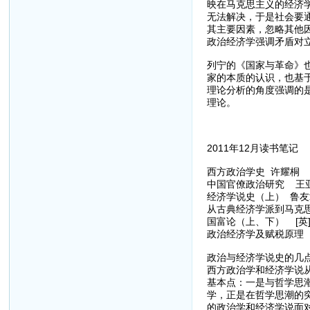
映在马克思主义的经济
无法解决，于是社会要
其主要因素，忽略其他
政治经济学强调矛盾对
列宁的《国家与革命》
家的本质的认识，也基
理论分析的角度强调的
理论。
2011年12月读书笔记
西方政治学史 许耀桐
中国官僚政治研究 王
经济学说史（上） 鲁友
从古典经济学派到马克
国富论（上、下） [英]
政治经济学及赋税原理 [
政治与经济学说史的几
西方政治学和经济学说
基本点：一是与哲学思
学，正是在哲学思潮的
的政治学和经济学说面