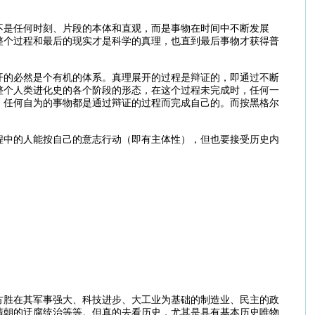
不是任何时刻、片段的本体和直观，而是事物在时间中不断发展
整个过程和最后的现实才是科学的真理，也直到最后事物才获得普
开的必然是个有机的体系。真理展开的过程是辩证的，即通过不断
整个人类进化史的各个阶段的形态，在这个过程未完成时，任何一
。任何自为的事物都是通过辩证的过程而完成自己的。而按黑格尔
。
程中的人能按自己的意志行动（即有主体性），但也要接受历史内
方胜在其军事强大、科技进步、大工业为基础的制造业、民主的政
清朝的迂腐统治等等。但真的去看历史，尤其是具有基本历史唯物