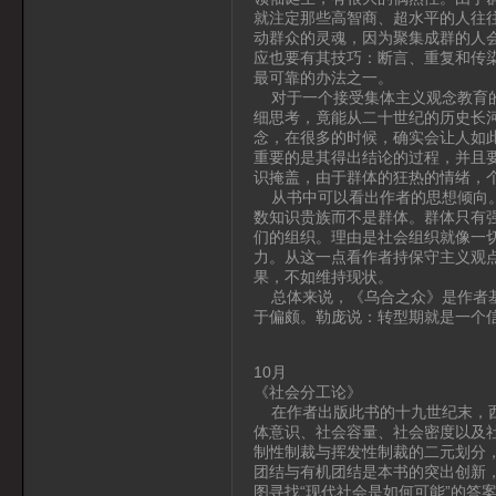
就注定那些高智商、超水平的人往
动群众的灵魂，因为聚集成群的人
应也要有其技巧：断言、重复和传
最可靠的办法之一。
对于一个接受集体主义观念教育的
细思考，竟能从二十世纪的历史长
念，在很多的时候，确实会让人如
重要的是其得出结论的过程，并且
识掩盖，由于群体的狂热的情绪，
从书中可以看出作者的思想倾向。
数知识贵族而不是群体。群体只有
们的组织。理由是社会组织就像一
力。从这一点看作者持保守主义观
果，不如维持现状。
总体来说，《乌合之众》是作者基
于偏颇。勒庞说：转型期就是一个
10月
《社会分工论》
在作者出版此书的十九世纪末，西
体意识、社会容量、社会密度以及
制性制裁与挥发性制裁的二元划分
团结与有机团结是本书的突出创新
图寻找“现代社会是如何可能”的答