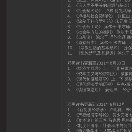
2、《论人类不平等的起源与基础》
3、《社会契约论》 卢梭 何兆武译
4、《卢梭与社会契约论》 张恒山
5、《涂尔干社会学引论》朱元发 
6、《社会分工论》 涂尔干 渠东译
7、《社会学方法的准则》 涂尔干 
8、《自杀论》 涂尔干 冯韵文译 
9、《原始分类》 涂尔干 汲吉译 
10、《宗教生活的基本形式》 涂尔
11、《乱伦禁忌及其起源》涂尔干 
邓勇读书更新至2011年8月30日
1、《经济学原理》上、下册 马歇尔
2、《资本主义与经济制度》 威廉
3、《现代制度经济学》上、下 盛
4、《现代经济学的历程》 马克•斯
5、《读懂凯恩斯》 姜达洋 经济
邓勇读书更新到2011年6月10号
1 、《新制度经济学》 卢现祥、朱
2、《产权经济学导论》 黄少安著
3、《资本论》第三卷 马克思 恩格
4、《制度经济学：社会秩序与公共政
5、《西方哲学史：从苏格拉底到萨特