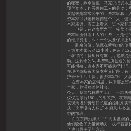
的秘密，剩余价值。马克思把资本
预付资本，购买雇佣工人的劳动；
看起来是非常公平的：资本家和工
资本家可以选择雇佣这个工人，也
本家雇佣。表面上看来，资本家和
但是，在这表面之下，掩盖了事实
资本家所付给工人的工资，只是他
的维持费用，即：一个人要保持正
剩余价值，隐藏在劳动力的使用价
人为资本家劳动12小时，创造了1
上获得的工资却只有60元，也就是
动。这剩余的6小时劳动所创造的
可能增殖，资本家不可能获得利润
在现代垄断帝国资本主义阶段，有
护最低生活工资，但资本家对工人
在资本家的逻辑里，从来都是资本
本家，养活着整体社会。
今天。我国号称世界工厂，一款售价
仅仅是每台150元的组装费。在东
表现为增加劳动日长度的控制来实
式，这里没有人权,只有服从!从吃饭
钟的加班。
而在东南沿海大工厂周围盘踞的手
他们吸收了大量劳动力，执行着更
了他们最主要的方式。