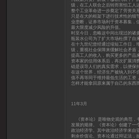
级，在工人联合之后转而害怕工人
整个工业革命进一步奠定了劳资关
只是在大的框架下进行技术性的细
业垄断，证券市场利于资本募集，
最大限度减少风险的升值。
时至今日，忽略这中间出现过的诸
瓶装水公司为了扩大市场杜撰了自
在十九世纪曾经通过缩短工作日，
级，重视社会保障来缓解社会矛盾
提高工人的收入，购买更多的产品
资本家的信用体系后，再次扩展消
础是误导人们的真实需求，以便保
在这个世界，经济生产被纳入到不
值不再等同于维持最低生活的工资
怎样才能拿回原来属于自己的东西
11年3月
《资本论》是唯物史观的典范，书
发展的规律。《资本论》创建了一
政治经济学。其中政治经济学来自亚
剩余价值论。资本论通过辩证法，