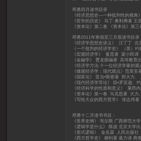
邓勇四月读书目录
《经济思想史—一种批判性的视角》
《哲学的历史》 马丁·奥利弗著 王
《资本论》第二卷 《资本论》第三
邓勇2011年寒假至三月底读书目录
《经济学思想史讲义》 汪丁丁 北
《一个批判的经济学史》 （英）约
《宏观经济学》 曼昆著 梁小民译
《金融学》 曹龙骐编著 高等教育
《经济学方法:十一位经济学家的观
《微观经济学：现代观点》范里安著
《国富论》 亚当•斯密著 郭大力、
《现代经济学导论》 琼•罗宾逊、约
《经济科学的性质和意义》 莱昂内
《资本论》第一卷 马克思著 大力
《写给大众的西方哲学》 张志伟著
邓勇十二月读书书目：
《世界史纲》 韦尔斯 广西师范大
《逻辑学是什么》 陈波 北京大学
《形式逻辑》 金岳霖 人民出版社
《西方哲学史》 梯利著 葛力译 商