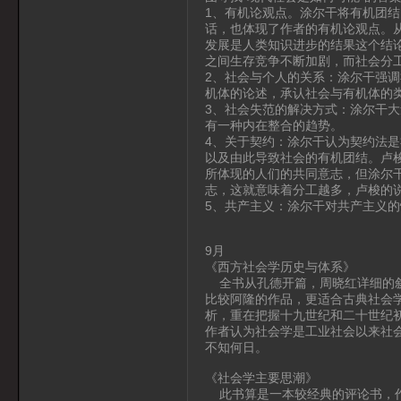
1、有机论观点。涂尔干将有机团
话，也体现了作者的有机论观点。
发展是人类知识进步的结果这个结
之间生存竞争不断加剧，而社会分
2、社会与个人的关系：涂尔干强
机体的论述，承认社会与有机体的
3、社会失范的解决方式：涂尔干
有一种内在整合的趋势。
4、关于契约：涂尔干认为契约法
以及由此导致社会的有机团结。卢
所体现的人们的共同意志，但涂尔
志，这就意味着分工越多，卢梭的
5、共产主义：涂尔干对共产主义
9月
《西方社会学历史与体系》
全书从孔德开篇，周晓红详细的叙
比较阿隆的作品，更适合古典社会
析，重在把握十九世纪和二十世纪
作者认为社会学是工业社会以来社
不知何日。
《社会学主要思潮》
此书算是一本较经典的评论书，作