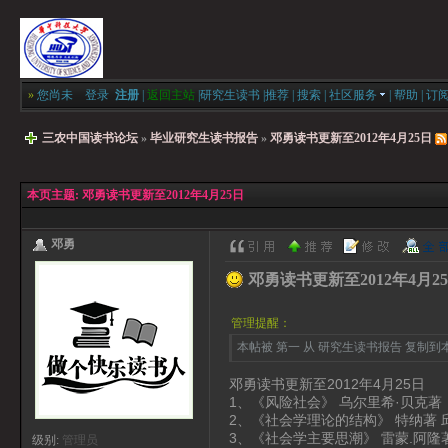
»
您尚未
登录
注册
|
返回主站
|
研究生读书
|
推荐
|
搜索
|
社区服务
|
帮助
|
订
三农中国读书论坛
»
毕业研究生读书报告
»
邓勇读书更新至2012年4月25日
本页主题:
邓勇读书更新至2012年4月25日
邓勇
邓勇读书更新至2012年4月2
管理提醒：
本帖被 第一 从 研究生读书报告 复制到本区(
邓勇读书更新至2012年4月25日
1、《风险社会》 乌尔里希·贝克著
2、《社会学理论的结构》 特纳著 
3、《社会学主要思潮》 雷蒙.阿隆
级别:
管理员