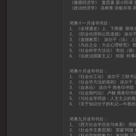
《微观经济学》 曼昆著 梁小民译
《政治经济学》 吴树青 洪银兴等 
邓勇十一月读书书目：
1、《全球通史》上、下两册 斯塔
2、《职业伦理和公民道德》 涂尔
3、《道德教育》 涂尔干（法） 
4、《乌合之众：大众心理研究》 
5、《社会科学方法论》 韦伯（德
6、《论政治国家主义》 何新 时事
邓勇十月读书书目：
1、《社会分工论》 涂尔干 三联书
2、《社会学方法的准则》 涂尔干
3、《自杀论》 涂尔干 商务印书馆
4、《社会契约论》 卢梭 商务印书
5、《与社会学同游：人文主义的视
6、《关于知识分子的札记—午夜的
邓勇九月读书书目：
1、《西方社会学历史与体系》 周
2、《社会学主要思潮》 雷蒙'阿隆
3、《社会学的想象力》 米尔斯 三