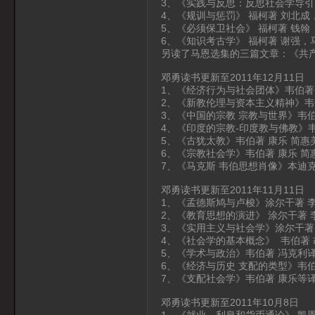
3、《实践与反思：反思社会学导引》
4、《规训与惩罚》 福柯著 刘北成
5、《必须保卫社会》 福柯著 钱翰
6、《知识考古学》 福柯著 谢强，
另读了马恩选集的三篇文章：《共
邓勇读书更新至2011年12月11日
1、《经济行为与社会团体》韦伯著
2、《新教伦理与资本主义精神》韦
3、《中国的宗教 宗教与世界》韦伯
4、《印度的宗教-印度教与佛教》韦
5、《古犹太教》韦伯著 康乐 简惠
6、《宗教社会学》韦伯著 康乐 简
7、《马克斯 韦伯思想肖像》本迪
邓勇读书更新至2011年11月11日
1、《孟德斯鸠与卢梭》涂尔干著 
2、《教育思想的演进》 涂尔干著 
3、《实用主义与社会学》涂尔干著
4、《社会学的基本概念》 韦伯著 
5、《学术与政治》韦伯著 冯克利译
6、《经济与历史 支配的类型》韦
7、《支配社会学》韦伯著 康乐等
邓勇读书更新至2011年10月8日
1、《就业、利息和货币通论》 凯恩