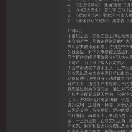
4、《道德情操论》 亚当'斯密 商
5、《中国大历史》 黄仁宇 三联书
6、《梁漱溟自述》梁漱溟 河南人
7、《集体行动的逻辑》 奥尔森 上
11年4月
中世纪之后，宗教庄园主和世俗贵
主义的哲学，且将追逐财富的行为
展所需要的原始积累，特别是中央
的社会里，剩下的事情便是追逐利
亚当斯密曾经运用阶级分析认为在
卫财产，为了保卫富人反对穷人。
工业革命成就了资本主义，生产社
的农民以及被大资本家排挤出制造
动价值理论说明只有劳动才能将自
财产关系，迫使生产者过着可怜的
克思通过剩余价值理论，通过对不
产权力分配看成是天然的，它关注
之间，资本家偏好更多利润，于是
资的权利，这很有一种嗟，来食的
认为是节俭，马尔萨斯、萨伊的观
并且懒惰。而事实上，纵观历史，
题，一是历史观，在马克思之前，
产关系、财富和权力的分配以及资
代表新兴资产阶级，穆勒代表中产