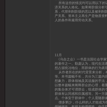
所有这些的情况均可以用以下的话
济关系的人格化。如果将阶级分析
系，代替剥削阶级的恶以及被剥削
产关系。资本主义再生产是物质资
人的条件和雇用劳动关系。
11月
《乌合之众》一书是法国社会学家古
的著作之一。勒庞认为，现代生活
想占据统冶地位，而群体的行为表
从作者所在的时代背景来分析，本
等。本书篇幅不长，共分为三篇内
想象力，群体领袖及其说服的手法
以整本篇幅来阐释群众的心理，着
的集合体才可谓群众，组成群体的
群体有认同感和归属感等。另一方
点。个体安于群体中，个人需随群
僧多粥少，什么样的人才能成为领
领袖诞生，有很大的偶然性。由于