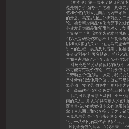
《资本论》第一卷主要是研究资本
题是剩余价值的生产过程。具体内
值和价值的对立是商品的内部矛盾
的矛盾。马克思通过分析商品的二
论。接着研究商品转化为货币的过
必然发展为商品和货币的对立，彻
二篇探讨了货币转化为资本的过程
到第六篇研究资本怎样生产剩余价
削和被剥削的关系，这是马克思全
资本的过程、实质及其后果，包括
夺者被剥夺”的著名结论。总的来
本如何占用剩余价值，剩余价值如
对马克思的劳动价值论的认识：马
不可能有劳动价值论。劳动价值论
二劳动是价值的唯一源泉，我们要
具体劳动创造使用价值，但它不是
象劳动，物化劳动即生产资料作为
值，商品的价值社会必要劳动时间
我们可以拿金刚石举例：亚当•斯
间的关系。并认为“具有最大的使
西常常很少有或者根本没有使用价值”
拿任何东西去和它交换；反之，钻
马克思用劳动价值论来分析金刚石
很小一块金刚石就代表很多劳动。
对剩余价值的揭示 在我看来，《