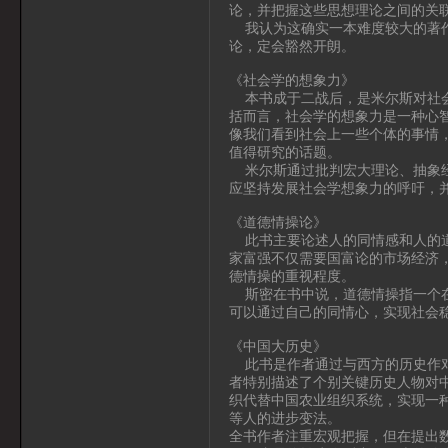
论，并把握这些思想理论之间的关
我认为这确实一本难度较大的著作
论，定会豁然开朗。
《社会学的想象力》
本书成于二战后，是米尔斯对社会
括而言，社会学的想象力是一种心
像我们看到社会上一些个体的事情
值得研究的话题。
米尔斯通过批判宏大理论、抽象经
应坚持发展社会学想象力的呼吁，
《道德情操论》
此书主要论述人的同情感和人的道
家富强不仅需要国富论的市场经济
德情操的重视程度。
斯密在书中说，道德情操指一个在
可以通过自己的同情心，实现社会
《中国大历史》
此书是作者通过与西方的历史作对
者特别描述了个别关键历史人物对
织代替中国农业组织系统，实现一
等人的进步变法。
全书作者注重宏观把握，但在提出