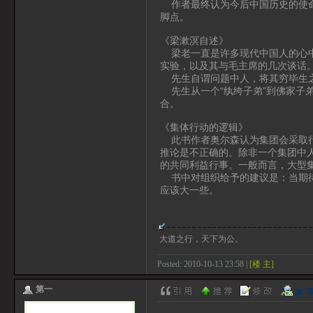
作者最终认为今后中国历史的使命
脚点。
《梁漱溟自述》
梁老一直是许多现代中国人的心中
实验，以及其与毛主席的几次谈话
先生自谓问题中人，将其穷毕生之
先生从一个“纨绔子弟”到佛家子
合。
《集体行动的逻辑》
此书作者奥尔森认为集团会采取行
推论是不正确的。除非一个集团中
的共同利益行事。一般而言，大型
书中对组织给予的建议是：当期待
应该大一些。
大道之行，天下为公。
Posted: 2010-10-13 23:58 |
[楼 主]
第一