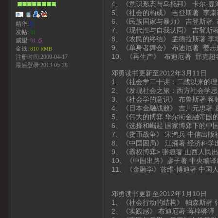
4、《意识形态与乌托邦》 卡尔·曼
5、《社会的构成》 吉登斯著 李康
6、《民族国家与暴力》 吉登斯著
精华:
0
7、《现代性与自我认同》 吉登斯
发帖:
81
8、《农民的终结》 孟德拉斯著 
威望:
81 点
9、《单身者舞会》 布迪厄著 姜
金钱:
810 RMB
10、《再生产》 布迪厄著 邢克超
注册时间:2009-04-17
最后登录:2013-05-28
邓勇读书更新至2012年3月11日
1、《社会学二十讲：二战以来的理
2、《发现社会之旅：西方社会学思
3、《社会学的意识》 布鲁斯著 蒋
4、《日本金融战败》 吉川元忠著 
5、《伟大的博弈 华尔街金融帝国的
6、《选择和崛起 国家博弈下的中
7、《货币战争》 宋鸿兵 中信出版
8、《中国困局》 江涌著 经济科学
9、《霸权博弈> 张捷著 山西人民
10、《中国出路》廖子著 中央编译
11、《金融学》兹维·博迪著 中国
邓勇读书更新至2012年1月10日
1、《社会行动的结构》 帕森斯著
2、《实践感》 布迪厄著 蒋梓骅译