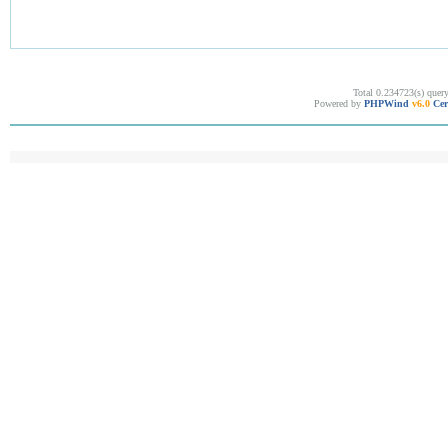
Total 0.234723(s) quer
Powered by
PHPWind
v6.0
Cer