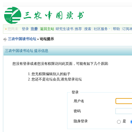
»
您尚未
登录
注册
|
返回主站
|
研究生读书
|
推荐
|
搜索
|
社区服务
|
帮助
|
订阅
三农中国读书论坛
» 论坛提示
三农中国读书论坛 提示信息
您没有登录或者您没有权限访问此页面，可能有如下几个原因:
您无权限编辑别人的贴子
您还不是论坛会员,请先登录论坛
登录
用户名
密码
隐身登录
是