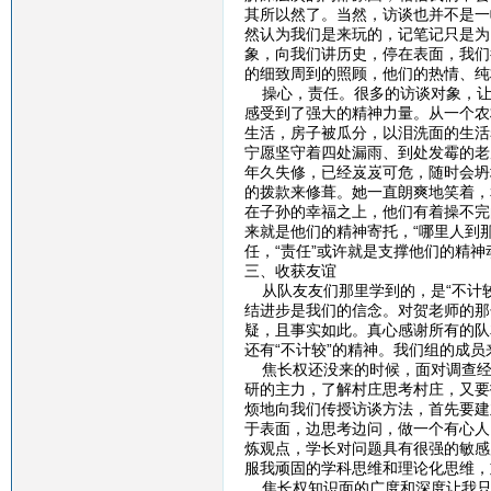
其所以然了。当然，访谈也并不是一
然认为我们是来玩的，记笔记只是为
象，向我们讲历史，停在表面，我们
的细致周到的照顾，他们的热情、纯
操心，责任。很多的访谈对象，让
感受到了强大的精神力量。从一个农
生活，房子被瓜分，以泪洗面的生活
宁愿坚守着四处漏雨、到处发霉的老
年久失修，已经岌岌可危，随时会坍
的拨款来修葺。她一直朗爽地笑着，
在子孙的幸福之上，他们有着操不完
来就是他们的精神寄托，“哪里人到
任，“责任”或许就是支撑他们的精神
三、收获友谊
从队友友们那里学到的，是“不计较
结进步是我们的信念。对贺老师的那
疑，且事实如此。真心感谢所有的队
还有“不计较”的精神。我们组的成
焦长权还没来的时候，面对调查经
研的主力，了解村庄思考村庄，又要
烦地向我们传授访谈方法，首先要建
于表面，边思考边问，做一个有心人
炼观点，学长对问题具有很强的敏感
服我顽固的学科思维和理论化思维，
焦长权知识面的广度和深度让我只