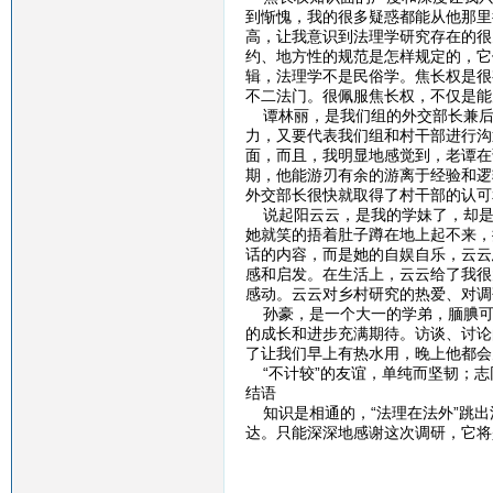
到惭愧，我的很多疑惑都能从他那里
高，让我意识到法理学研究存在的很
约、地方性的规范是怎样规定的，它
辑，法理学不是民俗学。焦长权是很
不二法门。很佩服焦长权，不仅是能
谭林丽，是我们组的外交部长兼后
力，又要代表我们组和村干部进行沟
面，而且，我明显地感觉到，老谭在
期，他能游刃有余的游离于经验和逻
外交部长很快就取得了村干部的认可
说起阳云云，是我的学妹了，却是我
她就笑的捂着肚子蹲在地上起不来，
话的内容，而是她的自娱自乐，云云
感和启发。在生活上，云云给了我很
感动。云云对乡村研究的热爱、对调
孙豪，是一个大一的学弟，腼腆可
的成长和进步充满期待。访谈、讨论
了让我们早上有热水用，晚上他都会
“不计较”的友谊，单纯而坚韧；志
结语
知识是相通的，“法理在法外”跳出
达。只能深深地感谢这次调研，它将