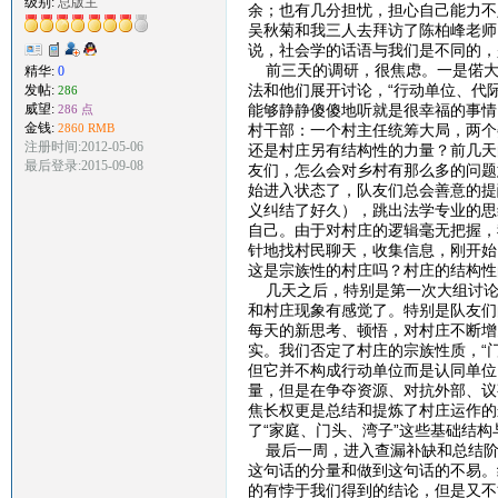
级别:
总版主
余；也有几分担忧，担心自己能力不
吴秋菊和我三人去拜访了陈柏峰老师
说，社会学的话语与我们是不同的，
前三天的调研，很焦虑。一是偌大
精华:
0
法和他们展开讨论，“行动单位、代
发帖:
286
能够静静傻傻地听就是很幸福的事情
威望:
286 点
金钱:
村干部：一个村主任统筹大局，两个
2860 RMB
注册时间:2012-05-06
还是村庄另有结构性的力量？前几天
最后登录:2015-09-08
友们，怎么会对乡村有那么多的问题
始进入状态了，队友们总会善意的提
义纠结了好久），跳出法学专业的思
自己。由于对村庄的逻辑毫无把握，
针地找村民聊天，收集信息，刚开始
这是宗族性的村庄吗？村庄的结构性
几天之后，特别是第一次大组讨论
和村庄现象有感觉了。特别是队友们
每天的新思考、顿悟，对村庄不断增
实。我们否定了村庄的宗族性质，“
但它并不构成行动单位而是认同单位
量，但是在争夺资源、对抗外部、议
焦长权更是总结和提炼了村庄运作的
了“家庭、门头、湾子”这些基础结
最后一周，进入查漏补缺和总结阶段
这句话的分量和做到这句话的不易。
的有悖于我们得到的结论，但是又不