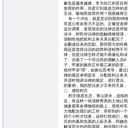
象也是越来越难，常为自己的盲目和
发挥的作用，但是它到底是怎样的进
互动、吸纳而发挥作用？我很难将它
有一个冲击，就是意识到我所钟情
常是心有余而力不足的。正像贺老师
这次调查，发觉现在的法律还是停留
冰冷，村民对法律的抵触情绪很强，
强制性地把权利义务关系分配完了，
会酿成自杀的悲剧。那些西方的经典
我还是觉得法治的趋势和进程势不可
律，但是法律怎样才能不再僵化和冰
了。访谈了一个司法所的调解人员A
子，甲家的厕所正对着乙家的卧室，
就对甲讲“理”，如换位思考等，通
律的规定来明是非，分配权利义务关
并适时地讲法律的规定，进行普法。
的案例，我的想法多少又有些天真，
二、感悟村庄
村庄很原生态，青山碧水，连续的
近，有这样一块清静秀美的土地让我
城参观革命博物馆的路上，突然对车
力地配合我们的工作，常听到的一个
四个小时才结束，这样打扰他们，他
庄的内幕和负面的人际关系，阿姨在
解深层次的内部原因，相信我们不会