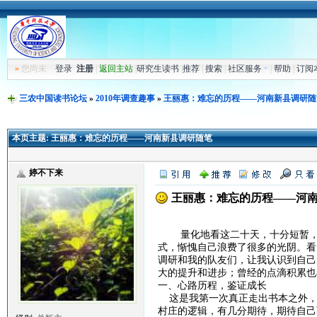
»
您尚未
登录
注册
|
返回主站
|
研究生读书
|
推荐
|
搜索
|
社区服务
|
帮助
|
订阅
三农中国读书论坛
»
2010年调查趣事
»
王丽惠：难忘的历程——河南新县调研随
本页主题:
王丽惠：难忘的历程——河南新县调研随笔
婷不下来
王丽惠：难忘的历程——河
量化地看这二十天，十分短暂，但
式，惭愧自己浪费了很多的光阴。看
调研和我的队友们，让我认识到自己
大的提升和进步；曾经的点滴积累也
一、心路历程，鉴证成长
这是我第一次真正走出书本之外，
村庄的逻辑，有几分期待，期待自己