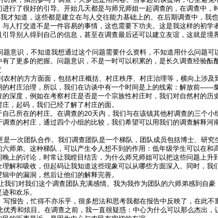
们进行了很好的引导。开始几天都是与师兄师姐一起调查的，在调查中，
后来我才知道，这些都是建立在与人交往能力基础上的。在后期调查中，我
，与人打交道不是一件容易的事情，这也需要下功夫。这是我这样的初学
且引导别人得到自己的信息，甚至在调查最后还可以建立友谊，这就是境
题意识，不知道我想通过这个问题需要什么资料，不知道用什么问题可
中有了更多的把握。问题意识，不是一时可以积累的，是长久调查经验酝
度
农村的方方面面，包括村庄概括、村庄秩序、村庄治理等，横向上涉及
期的村庄治理，所以，我们在访谈中有一个时间是上的线索：解放前——
查的深度，例如在考察村庄是否是一个宗族性村庄时，我们对自然村的历
村庄，起码，我们已经了解了村庄的面。
于自己所在的村庄。在调查的20天内，我们与在该镇其他村调查的三个小
于调查的村庄，通过四个小组的比较，我们希望可以用我们的调查解释河
是一次团队合作。我们调查团队是一个梯队，团队成员包括博士、研究
的六师弟。这种梯队，可以产生令人想不到的作用：低年级学生可以在和
间晚上的讨论，时常让我瞠目结舌，为什么师兄师姐可以把这些问题上升
全理解和吸收，但起码让我知道这些现象可以从哪些方面深入。同时，我
逻辑中的漏洞，然后让他们的解释完善。
让我们对我们这个调查团队充满感情。我为我作为团队的六师弟感到自豪
足迹和欢乐。
写报告，忙得不亦乐乎，很多想法和思考我都在报告中反映了，在此不
优秀和炫目。在调查之前，我一直很疑惑：中心为什么可以那么杰出，