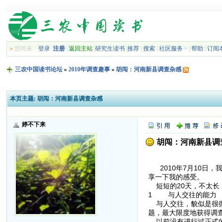
»
您尚未
登录
注册
|
返回主站
|
研究生读书
|
推荐
|
搜索
|
社区服务
|
帮助
|
订阅
三农中国读书论坛
»
2010年调查趣事
»
胡闯：河南新县调查杂感
本页主题:
胡闯：河南新县调查杂感
婷不下来
胡闯：河南新县调
2010年7月10日
享一下我的感受。
短短的20天，不太长
1 与人交往的能力
与人交往，貌似是很微
题，最大限度地获得调
以前没有进行过正式的