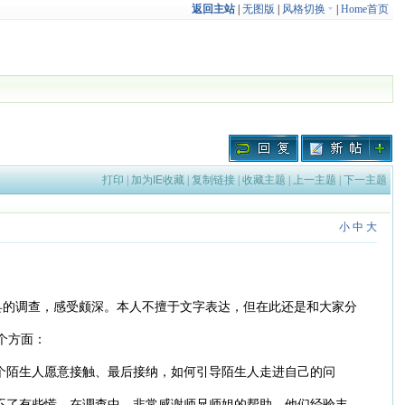
返回主站
|
无图版
|
风格切换
|
Home首页
打印
|
加为IE收藏
|
复制链接
|
收藏主题
|
上一主题
|
下一主题
小
中
大
新县的调查，感受颇深。本人不擅于文字表达，但在此还是和大家分
个方面：
个陌生人愿意接触、最后接纳，如何引导陌生人走进自己的问
不了有些慌。在调查中，非常感谢师兄师姐的帮助，他们经验丰