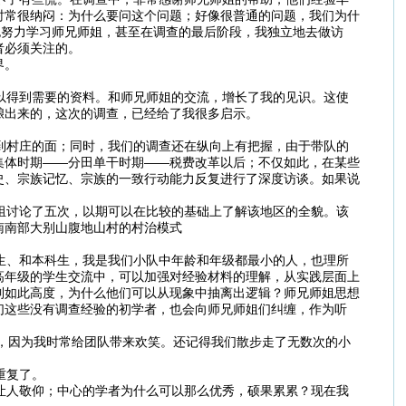
时常很纳闷：为什么要问这个问题；好像很普通的问题，我们为什
也努力学习师兄师姐，甚至在调查的最后阶段，我独立地去做访
者必须关注的。
界。
以得到需要的资料。和师兄师姐的交流，增长了我的见识。这使
酿出来的，这次的调查，已经给了我很多启示。
到村庄的面；同时，我们的调查还在纵向上有把握，由于带队的
集体时期——分田单干时期——税费改革以后；不仅如此，在某些
史、宗族记忆、宗族的一致行动能力反复进行了深度访谈。如果说
组讨论了五次，以期可以在比较的基础上了解该地区的全貌。该
南南部大别山腹地山村的村治模式
生、和本科生，我是我们小队中年龄和年级都最小的人，也理所
高年级的学生交流中，可以加强对经验材料的理解，从实践层面上
到如此高度，为什么他们可以从现象中抽离出逻辑？师兄师姐思想
们这些没有调查经验的初学者，也会向师兄师姐们纠缠，作为听
，因为我时常给团队带来欢笑。还记得我们散步走了无数次的小
重复了。
让人敬仰；中心的学者为什么可以那么优秀，硕果累累？现在我