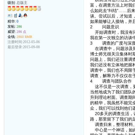
级别:
总版主
富，在调查方法上对我
么如此去“纠结”……
谈。尝试以后，才知道
如果能够让人接纳，并
精华:
0
2 问题意识
发帖:
286
威望:
开始调查时，我没有问
286 点
金钱:
2860 RMB
我在第一次独立的访谈
注册时间:2012-05-06
3 调查的广度与深
最后登录:2015-09-08
在调查中，问题涉及到
博士师兄很关注集体时
问题上，我们还注重调
我们还没有立体地把握
调查中，我们也不局限
调查，解释力不仅仅在
4 调查与团队合作
这不仅是一次调查，更
当然地成为了我们团队
升到理论村面。调查期
的精华，我虽然不能完
众，我们可以找到他们
20多天的调查生活，
路，那里留下了我们的
调查归来，整理材料、
中心是一个神话，如此