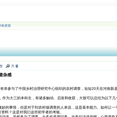
本帖更新
查杂感
，我有幸参与了中国乡村治理研究中心组织的农村调查，短短20天在河南
，作为大三的本科生，有诸多触动、启发和收获，大致可以总结为以下几
妙的事情，但是对于到农村做调查的人来说，这是基本能力。如何让一
查资料？这是对我们这些初学者的考验。
访谈，虽然参与了调查，大多也是用问卷。当拿起访谈提纲，心里避免