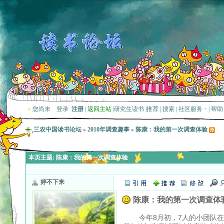
»
您尚未
登录
注册
|
返回主站
|
研究生读书
|
推荐
|
搜索
|
社区服务
|
帮助
三农中国读书论坛
»
2010年调查趣事
»
陈康：我的第一次调查体验
本页主题:
陈康：我的第一次调查体验
婷不下来
陈康：我的第一次调查体
今年8月初，7人的小团队在河