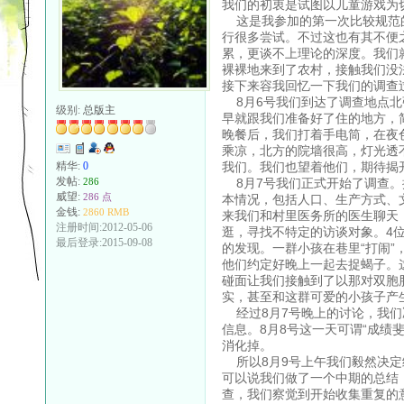
我们的初衷是试图以儿童游戏为
这是我参加的第一次比较规范的
行很多尝试。不过这也有其不便
累，更谈不上理论的深度。我们
裸裸地来到了农村，接触我们没
接下来容我回忆一下我们的调查
8月6号我们到达了调查地点北
级别:
总版主
早就跟我们准备好了住的地方，
晚餐后，我们打着手电筒，在夜
乘凉，北方的院墙很高，灯光透
我们。我们也望着他们，期待揭开
精华:
0
发帖:
8月7号我们正式开始了调查。
286
威望:
286 点
本情况，包括人口、生产方式、
金钱:
2860 RMB
来我们和村里医务所的医生聊天
注册时间:2012-05-06
逛，寻找不特定的访谈对象。4
最后登录:2015-09-08
的发现。一群小孩在巷里“打闹”
他们约定好晚上一起去捉蝎子。
碰面让我们接触到了以那对双胞
实，甚至和这群可爱的小孩子产
经过8月7号晚上的讨论，我们
信息。8月8号这一天可谓“成绩
消化掉。
所以8月9号上午我们毅然决定
可以说我们做了一个中期的总结
查，我们察觉到开始收集重复的