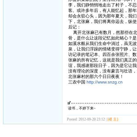
李，我们静悄悄地走出了村子，不忍
客。或许多年后，有人能忆起，那年
却会永驻心头，因为那年夏天，我们
下，北张麻，我们将离你远去，纵使
后记：
离开北张麻已有数月，然那些在北
骨，是什么让这段记忆如此铭心？是
如溪水般从我们生命中淌过，虽无波
泉，让我们浮躁的情绪变得宁静，让
访记录的笔记本、四百余张照片、数
张麻的所有记忆，这就是我们真正的
谊，我感谢那段日子，因为是它让我
没有理论的深度，没有豪言与壮语，
北张麻村的那六个日日夜夜！
三农中国
http://www.snzg.cn
读书，不婷下来~
Posted: 2012-09-20 23:12 |
[楼 主]