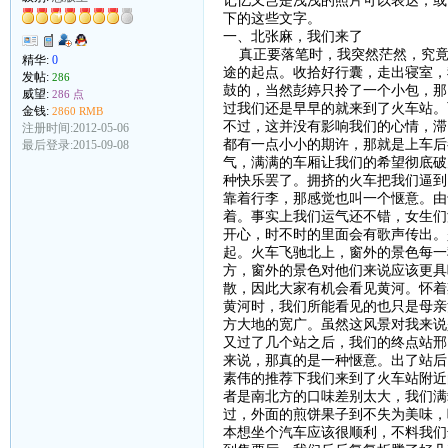
记忆又岂是浅浅的照片可以表达；或
下的这些文字。
一、北张麻，我们来了
真正要落笔时，我突然茫然，究竟
精华:
0
途的起点。收拾好行囊，走出寝室，
发帖:
286
鼓的，当然彭婷只拎了一个小包，那
威望:
286 点
过我们还是早早的就来到了火车站。
金钱:
2860 RMB
不过，这并没有影响我们的心情，滞
注册时间:2012-05-06
都有一点小小的期许，那就是上车后
最后登录:2015-09-08
气，满满的车厢让我们的希望彻底破
种快乐罢了。拥挤的火车把我们逼到
靠着行李，那感觉也叫一个惬意。由
着。事实上我们运气还不错，女生们
开心，时不时的里面会有歌声传出。
起。火车飞驰北上，窗外的景色每一
方，窗外的景色对他们来说应该更具
散，因此大家有机会看见黄河。怀着
黄河时，我们所能看见的也只是母亲
方大地的宽广。虽然这风景对我来说
又过了几个站之后，我们的终点站邢
来说，那真的是一种惬意。出了站后
素伟的推荐下我们来到了火车站附近
者是南北方的口味差别太大，我们满
过，外面的煎饼果子到不失为美味，
本想坐个汽车应该很顺利，不料我们