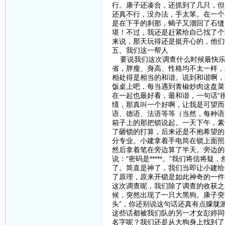
行。康子还凑合，还抓到了几只，但
还真不行，没办法，手太笨。在一个
是在下手的刹那，蝎子又溜回了石缝
堪！不过，我还是赶紧给自己找了个
来说，那天玩得还是挺开心的，他们
五、我们这一帮人
要说我们这次调查什么时候最快乐
省，胖瘦、身高、性格均不太一样，
相处得是相当的和谐。说到和谐啊，
饭桌上吧，每当遇到青椒炒肉这盘菜
在一起也最好看，最和谐，一句话“
绩，那真叫一个好啊，让我是可望而
语、德语、法语等等（当然，每种语
箱子上的那把锁说起。一天下午，素
了砸锁的打算，后来还是不抱希望的
分专业。小建拿着手电筒在锁上面照
然后拿着笔在旁边算了半天。旁边的
说：“密码是*****。”我们将信
了。简直是神了，我们当即让小建给
了原理，原来开锁是如此神奇的一件
这次调查呢，我们除了调查的收获之
候，突然出现了一只大黑狗。康子突
头”，你还别说这句话还真有点朦胧
这些话都被我们队的另一才女彭婷同
名字呢？我们还是从大狗身上找到了