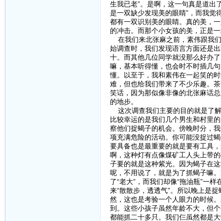
生我已老”。是啊，这一句真是道出
是一双缺少发现美的眼睛”，而我觉
都有一双识别美的眼睛。真的美，一
的冲击。而那个小女孩的美，正是一
在我们来北张麻之前，素伟跟我们
始调查时，我们发现语言方面还是出
十。而其他几位同学就没那么好办了
嘛，基本听得懂，也会时不时插几句
懂。以至于，我和素伟在一起笑的时
难，但也给我们带来了不少乐趣。茶
笑话，因为那似像非像的北张麻话总
的地步。
这次调查我们主要的目的就是了解
比较幸运的是我们几个男生和村里的
察他们捉蝎子的机会。傍晚时分，我
项充满危险的活动。你可能没捉过蝎
要具备也是最重要的就是要有工具，
啊，这种灯有点像煤矿工人头上带的
子要的就是这种紫光。因为蝎子在这
呢，不用说了，就是为了抓蝎子嘛。
了“老大”，而我们却像“拖油瓶”一
来“散散步，透透气”。所以晚上是
然，这也是考验一个人眼力的时候。
到。这些小孩子虽然年龄不大，但个
都能抓二十多只。我们仨虽然都是大