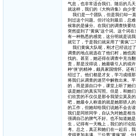
气息，也非常适合我们。随后的几天
就这样，我们的《大狗诗集》由少变
我们是一个团队，但是我们却一直
到过这个问题。但讨论到最后，总难
候靠的是缘分。在我们的调查快要结
突然提到了“黄疯”这个词。这个词
有一种熟悉的感觉，这分明就是说我
就它了，于是我们就采用了“黄疯”二
我们黄疯大队呢，刚才已经说过了，
调查的地点就选在了他们村，她也因
找的。甚至，她还得在调查中充当翻
责，那是没得说，她最吸引人的或许
种“侠”的精神，颇具家国情怀。还
绍过了。他们都是才女，学习成绩那
将我们从调查的迷茫中解救出来。平
的，而是源自口中，课堂上听了她们
该是她们的真实写照。但是，和她们
们欣赏的不仅仅是那令我望尘莫及的
吧，她最令人称道的就是她那骄人的
的工作，但她却给我们说她不会去读
我们是同班同学，自认为对她是相当
强调自己的脾气不好。也不知道她是
生，记得有一天晚上，我们的讨论陷
考。总之，真正和她们在一起后，我
变得更加丰满。三位男“黄疯”呢，