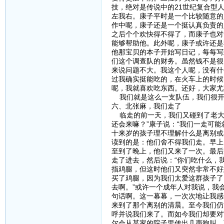
技，绝对是传说中的21世纪复合型
左我右。康子平时是一个比较随意的
作中呢，康子还是一个挺认真负责的
之后个个欢快得不得了，而康子也对
能够帮助他。此外呢，康子或许还是
他那宝贝的本子开始写日记，每每写
们这个调查队的财务。虽然钱不是很
来说问题不大。我这个人呢，没有什
过我确实挺能吃的，在火车上的时候
呢，我就喜欢吃东西。还好，大家尤
我们就是这么一支队伍，我们很开
六、北张麻，我们走了
临走的前一天，我们又碰到了老大
还会来嘛？”康子说：“我们一走可
十来岁的孩子理不理解什么是离别或
读到的是：他们舍不得我们走。早上
至到了晚上，他们又来了一次。最后
走了进去，然后说：“你们吃什么，
指鸡腿，但这时他们又突然非常不好
买了鸡腿，因为我们太爱这群孩子了
去啊。”或许一个成年人对我说，我
句话啊。这一幕幕，一次次地让我感
来到了那个离别的清晨。至今我们仍
呼并说我们来了。而如今我们却要对
尔会从某家的院子里传出几声狗叫，