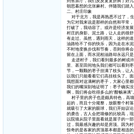
到售票厅，我们反反复复折腾了好几
朝思暮想的北张麻村。伴随我们踏入
二、村庄印象
对于北方，我是再熟悉不过了，生
为它对我来说是那样的自然和平常，
打破了，我动容了。或许是经济发展
村庄的身影。泥土路，让人走的很舒
有走过。虽然，遇到雨天，这样的道
油路给不了你的快乐，因为走在水泥
不时地变换步伐和节奏，否则你将会
留在上面，而水泥柏油路却永远只是
走进村子，我们看到最多的树或许
里、甚至田间地头我们都可以看到枣
节，一颗颗的枣子挂满了枝头，让人
以我们只能看着它们高挂枝头了。面
我想面对这满树的枣子，大家心里都
我们的嘴深刻地证明了：枣子确实没
啊，我们将会吃得多么的“酣畅淋漓”
村子里的房子也是颇具特色，高墙
起的，而且十分规整，放眼整个村落
就吸引了大家的眼球，我们开始议论
的袭击，古人会把墙修的比较高，现
以院墙从院子里面看就是屋子的一部
过，我最感兴趣的却是房顶。因为村
惊奇的是各家的房顶基本都是相连的