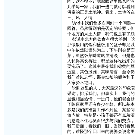
的，这不得不让我感叹这里民风的淳
几乎每一家，我们一进门就可以看到
供奉的正是土地神。看来，土地爷在
三、风土人情
访谈中我们曾多次问到一个问题——
回答。虽然得到的是否定的答案，但
个地方的风土人情，我们也是有了颇
都说南北方的饮食有很大差别，这
那做饭用的锅和盛饭用的盆子却足以
中午依然以馒头为主，下午则会是面
菜，虽然饭菜味道略显清淡，但是也
人长得高长得壮，都是这样吃出来的
要泡汤了。这其中最令我们称赞的莫
适宜，其色淡雅，其味清香，至今仍
我们难以忘怀，那金灿灿的颜色和玉
大家赞不绝口。
说到这里的人，大家最深的印象莫
采访，排斥我们。但事实上，我们的
且也相当热情，一进门，他们就会赶
了陈康家里还有多少存款。所以基本
多是我们的准备工作不到位，某些问
较内敛，特别是小孩子都还有点羞涩
们总是不住地笑而很少与我们交流，
我们后面，看我们一眼，当我们看见
的，难怪那个四川来的婆婆会说这里