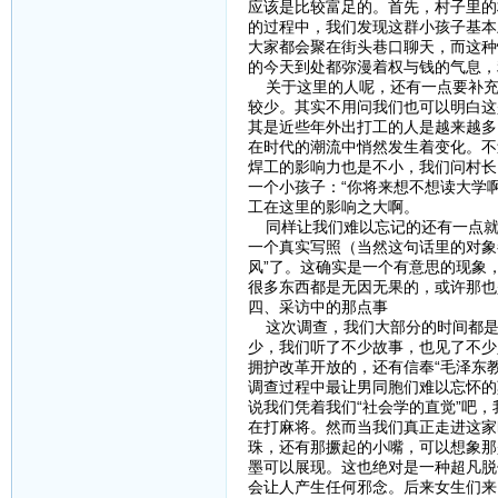
应该是比较富足的。首先，村子里的
的过程中，我们发现这群小孩子基本
大家都会聚在街头巷口聊天，而这种
的今天到处都弥漫着权与钱的气息，
关于这里的人呢，还有一点要补充
较少。其实不用问我们也可以明白这
其是近些年外出打工的人是越来越多
在时代的潮流中悄然发生着变化。不
焊工的影响力也是不小，我们问村长
一个小孩子：“你将来想不想读大学啊
工在这里的影响之大啊。
同样让我们难以忘记的还有一点就是
一个真实写照（当然这句话里的对象
风”了。这确实是一个有意思的现象
很多东西都是无因无果的，或许那也
四、采访中的那点事
这次调查，我们大部分的时间都是
少，我们听了不少故事，也见了不少
拥护改革开放的，还有信奉“毛泽东教
调查过程中最让男同胞们难以忘怀的
说我们凭着我们“社会学的直觉”吧
在打麻将。然而当我们真正走进这家
珠，还有那撅起的小嘴，可以想象那
墨可以展现。这也绝对是一种超凡脱
会让人产生任何邪念。后来女生们来