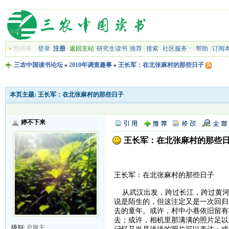
»
您尚未
登录
注册
|
返回主站
|
研究生读书
|
推荐
|
搜索
|
社区服务
|
帮助
|
订阅
三农中国读书论坛
»
2010年调查趣事
»
王长军：在北张麻村的那些日子
本页主题:
王长军：在北张麻村的那些日子
婷不下来
王长军：在北张麻村的那些
王长军：在北张麻村的那些日子
从武汉出发，跨过长江，跨过黄河
说是陌生的，但这注定又是一次回归
去的童年。或许，村中小巷依旧留有
去；或许，相机里那满满的照片足以
级别:
总版主