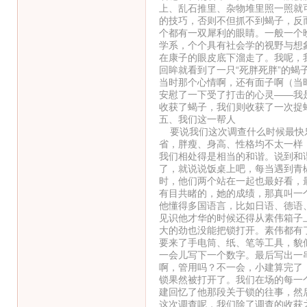
上、乱石推里、杂物堆里照一照就
的技巧，否则不但抓不到蝎子，反
个都有一双犀利的眼睛。一般一个
学系，个个具有社会学的视野与想
在康子的眼皮底下溜走了。我呢，
回眸就看到了一只“死胖死胖”的
当时那个心情啊，还有面子啊（当
安慰了一下受了打击的心灵——我
收获了蝎子，我们则收获了一次捉
五、我们这一帮人
要说我们这次调查什么时候最快乐
省，胖瘦、身高、性格均不太一样
我们相处得是相当的和谐。说到和
了，就说说饭桌上吧，每当遇到青
时，他们两个站在一起也最好看，
有目共睹的，她的成绩，那真叫一
他懂得多国语言，比如日语、德语
见识他才华的时候还得从素伟箱子
大的劲也没能把锁打开。素伟都有
要来了手电筒、纸、笔等工具，貌
一会儿写下一个数字。最后写出一
啊，管用吗？不一会，小建算完了，
锁果然被打开了。我们在场的每一
建回忆了他那段关于锁的往事，然
这次调查呢，我们除了调查的收获