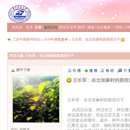
»
您尚未
登录
注册
|
返回主站
|
研究生读书
|
推荐
|
搜索
|
社区服务
|
帮助
|
订
三农中国读书论坛
»
2010年调查趣事
»
王长军：在北张麻村的那些日子
本页主题:
王长军：在北张麻村的那些日子
婷不下来
王长军：在北张麻村的那些
王长军：在北张麻村的那些日子
从武汉出发，跨过长江，跨过黄河
来说是陌生的，但这注定又是一次
已经逝去的童年。或许，村中小巷
已离它远去；或许，相机里那满满
级别:
总版主