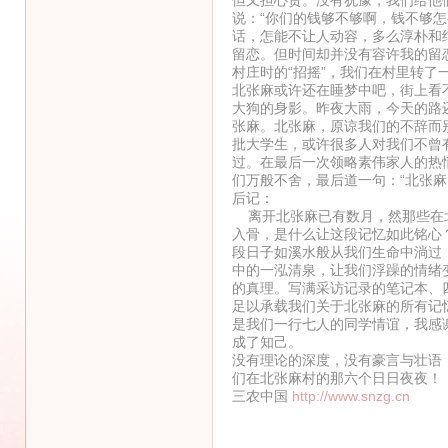
说：“你们的钱够不够啊，钱不够
话，怎能不让人动容，多么淳朴和
留恋。但时间却并没有容许我的留
村庄时的“招摇”，我们在村里转
北张麻或许还在睡梦中吧，街上看
大狗的身影。昨夜大雨，今天的路
张麻。北张麻，原谅我们的不辞而
批大学生，或许很多人对我们不曾
过。在最后一次领略素伟家人的热
们万般不舍，最后道一句：“北张麻
后记：
离开北张麻已有数月，然那些在北
入骨，是什么让这段记忆如此铭心
段日子如溪水般从我们生命中淌过
中的一泓清泉，让我们浮躁的情绪
的真理。写满采访记录的笔记本、
足以承载我们关于北张麻的所有记
是我们一行七人的同学情谊，我感
成了知己。
没有理论的深度，没有豪言与壮语
们在北张麻村的那六个日日夜夜！
三农中国
http://www.snzg.cn