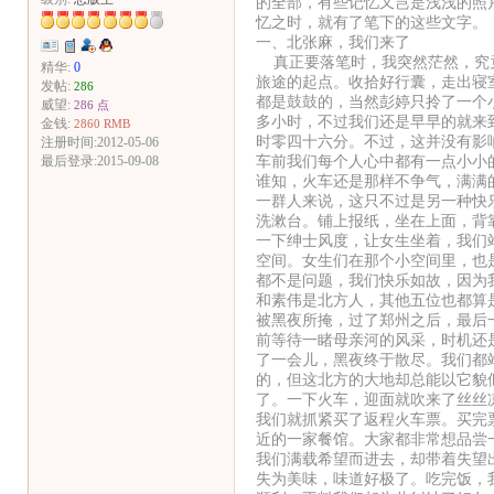
的全部，有些记忆又岂是浅浅的照
忆之时，就有了笔下的这些文字。
一、北张麻，我们来了
真正要落笔时，我突然茫然，究竟
精华:
0
旅途的起点。收拾好行囊，走出寝
发帖:
286
都是鼓鼓的，当然彭婷只拎了一个
威望:
286 点
多小时，不过我们还是早早的就来
金钱:
2860 RMB
时零四十六分。不过，这并没有影
注册时间:2012-05-06
车前我们每个人心中都有一点小小
最后登录:2015-09-08
谁知，火车还是那样不争气，满满
一群人来说，这只不过是另一种快
洗漱台。铺上报纸，坐在上面，背
一下绅士风度，让女生坐着，我们
空间。女生们在那个小空间里，也
都不是问题，我们快乐如故，因为
和素伟是北方人，其他五位也都算
被黑夜所掩，过了郑州之后，最后
前等待一睹母亲河的风采，时机还
了一会儿，黑夜终于散尽。我们都
的，但这北方的大地却总能以它貌
了。一下火车，迎面就吹来了丝丝
我们就抓紧买了返程火车票。买完
近的一家餐馆。大家都非常想品尝
我们满载希望而进去，却带着失望
失为美味，味道好极了。吃完饭，