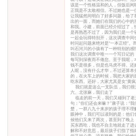
该是一个性格温和的人，但饭后闲
正我是不太敢相信。不过她也是一
让我猛然间明白了好多问题，给了
出的一面，而她们在我们的心中的
和我。小建，前面已经介绍过了，
是再熟悉不过了，因为我们是一个
一起会玩得特别开，这次调查中间
时问起问题来绝对是“一本正经”
叫石河川的小孩有了一种特别的感
我们这次调查中唯一一个写日记的
每写到深夜而不倦怠。至于我呢，
钱不是很多，但是也马虎不得。还
人呢，没有什么才华，不过还算本
的，在火车上的时候，我把大家的
吃东西。还好，大家尤其是女“黄
我们就是这么一支队伍，我们很
六、北张麻，我们走了
临走的前一天，我们又碰到了老大
句：“你们还会来嘛？”康子说：“
楚，一群八九十来岁的孩子理不理
眼神中，我们可以读到的是：他们
候他们又来了两次，甚至到了晚上
买东西吃，我也不自主地就走了进
解和不好意思，最后孩子们指了指
但又担心贵。没有犹豫，我们给他