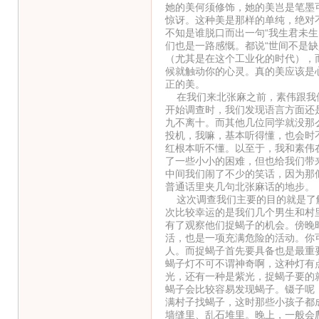
她的美何须修饰，她的美岂是笔墨
惊讶。这种美是那样的单纯，绝对
不知是谁脱口而出一句“我生君未
们也是一路感慨。都说“世间不是
（尤其是在这个工业化的时代），
候就触动你的心灵。真的美应该是
正的美。
在我们来北张麻之前，素伟跟我们
开始调查时，我们发现语言方面还
九不离十。而其他几位同学就没那
投机，我嘛，基本听得懂，也会时
红根本听不懂。以至于，我和素伟
了一些小小的困难，但也给我们带
中间我们闹了不少的笑话，因为那
普通话里夹几句北张麻话的地步。
这次调查我们主要的目的就是了解
次比较幸运的是我们几个男生和村
有了观察他们捉蝎子的机会。傍晚
活，也是一项充满危险的活动。你
人。而捉蝎子首先要具备也是最重
蝎子灯不可不谓神奇啊，这种灯有
光，还有一种是紫光，捉蝎子要的
蝎子会比较容易发现蝎子。镊子呢
满村子找蝎子，这时那些小孩子都成
墙缝里、乱石堆里。晚上，一般会