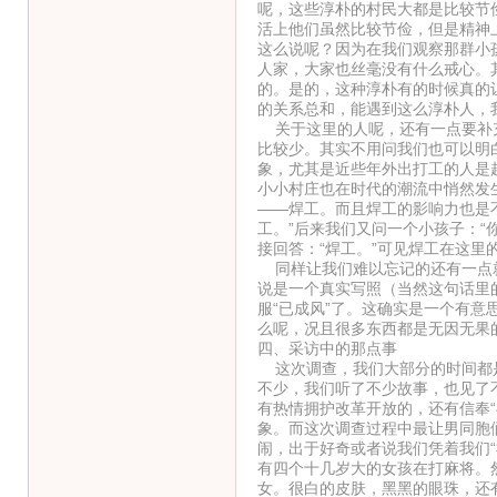
呢，这些淳朴的村民大都是比较节
活上他们虽然比较节俭，但是精神
这么说呢？因为在我们观察那群小
人家，大家也丝毫没有什么戒心。
的。是的，这种淳朴有的时候真的
的关系总和，能遇到这么淳朴人，
关于这里的人呢，还有一点要补充
比较少。其实不用问我们也可以明
象，尤其是近些年外出打工的人是
小小村庄也在时代的潮流中悄然发
——焊工。而且焊工的影响力也是不
工。”后来我们又问一个小孩子：“
接回答：“焊工。”可见焊工在这里
同样让我们难以忘记的还有一点就
说是一个真实写照（当然这句话里
服“已成风”了。这确实是一个有
么呢，况且很多东西都是无因无果
四、采访中的那点事
这次调查，我们大部分的时间都是
不少，我们听了不少故事，也见了
有热情拥护改革开放的，还有信奉“毛
象。而这次调查过程中最让男同胞
闹，出于好奇或者说我们凭着我们
有四个十几岁大的女孩在打麻将。
女。很白的皮肤，黑黑的眼珠，还