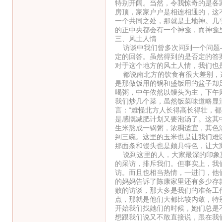
特别开阔。当然，令我惊奇的是各
房顶，家家户户是相连相通的，这
一个共同之处，那就是土地神。几
的正中央都会有一个神龛，而神龛
三、风土人情
访谈中我们曾多次问到一个问题—
定的回答。虽然得到的是否定的答
对于这个地方的风土人情，我们也
都说南北方的饮食有很大差别，这
是那做饭用的锅和盛饭用的盆子却
喝粥，中午依然以馒头为主，下午
我们炒几个菜，虽然饭菜味道略显
言：“难怪北方人长得高长得壮，
是感慨减肥计划又要泡汤了。这其
生米熬成一锅粥，浓稠适宜，其色
到三碗。这里的玉米也是让我们难
那面条和馒头也是颇具特色，让大
说到这里的人，大家最深的印象莫
的采访，排斥我们。但事实上，我
访。而且也相当热情，一进门，他
的妈妈告诉了陈康家里还有多少存
败的访谈，那大多是我们的准备工
点，那就是他们大都比较内敛，特
开始我们找她们的时候，她们总是
想跟我们说又不敢直接说，跟在我