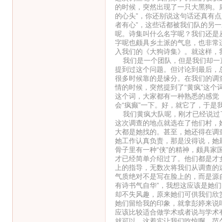
的时候，突然出现了一只大黑狗。
的心头”，你还别说这句话还真有
者有心”，这些话都被我们队的另
呢。诗集叫什么名字呢？我们还是
字呢也颇具乡土派的气息，也非常
入我们的《大狗诗集》。就这样，
我们是一个团队，但是我们却一直
提到过这个问题。但讨论到最后，
很多时候靠的是缘分。在我们的调
情的时候，突然提到了“黄疯”这
这个词，大家都有一种熟悉的感觉
会“疯癫”一下。好，就它了，于是
我们黄疯大队呢，刚才已经说过了
这次调查的地点就选在了他们村，
大都是她找的。甚至，她还得在调
她工作认真负责，那是没得说，她
骨子里有一种“侠”的精神，颇具家
才已经简单介绍过了。他们都是才
上的指导，无数次将我们从调查的
气质绝对不是写在脸上的，而是源
有诗书气自华”，我想这应该是她
却不失风趣，原来她们可供我们欣
她们留给我的印象，就拿彭婷来说
应该比较适合做学术或者说与学术
就可以，这着实让我们吃惊啊。范