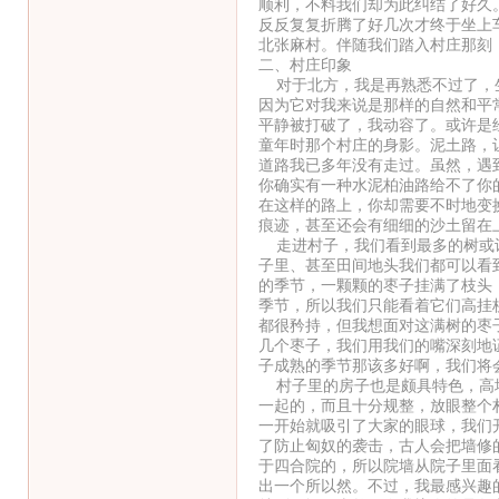
顺利，不料我们却为此纠结了好久
反反复复折腾了好几次才终于坐上
北张麻村。伴随我们踏入村庄那刻
二、村庄印象
对于北方，我是再熟悉不过了，生
因为它对我来说是那样的自然和平
平静被打破了，我动容了。或许是
童年时那个村庄的身影。泥土路，
道路我已多年没有走过。虽然，遇
你确实有一种水泥柏油路给不了你
在这样的路上，你却需要不时地变
痕迹，甚至还会有细细的沙土留在
走进村子，我们看到最多的树或许
子里、甚至田间地头我们都可以看
的季节，一颗颗的枣子挂满了枝头
季节，所以我们只能看着它们高挂
都很矜持，但我想面对这满树的枣
几个枣子，我们用我们的嘴深刻地
子成熟的季节那该多好啊，我们将会
村子里的房子也是颇具特色，高墙
一起的，而且十分规整，放眼整个
一开始就吸引了大家的眼球，我们
了防止匈奴的袭击，古人会把墙修
于四合院的，所以院墙从院子里面
出一个所以然。不过，我最感兴趣