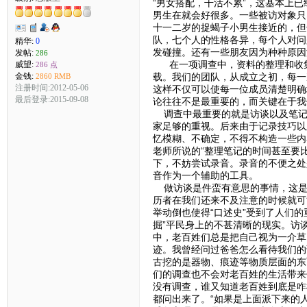
“男女搭配，干活不累”，这基本上
男生在就会好很多。一些被访对象只
十一二岁的捉蝎子小男生接近的，但
队，七个人的性格各异，每个人对问
精华:
0
发碰撞。还有一些朋友因为种种原因
发帖:
286
在一项调查中，资料的整理和收集
威望:
286 点
金钱:
载。我们的团队，从成立之初，每一
2860 RMB
注册时间:2012-05-06
这样不仅可以使每一位成员清楚明确
最后登录:2015-09-08
论往往不是最重要的，而关键在于我
调查中最重要的就是访谈以及笔记
家足够的重视。后来由于记录技巧以
忆模糊、不确定，不得不构造一些内
老师所说的“整理笔记的时间甚至要
下，不妨尝试录音。录音的不便之处
音作为一个辅助的工具。
做访谈是件蛮有意思的事情，这是一
历者在我们还来不及注意的时候就可
举动倒也使得“口述史”受到了人们的
掘”平民身上的不甚清晰的现实。访
中，老百姓们总是把自己视为一介草民
迹。我曾经问过爸爸怎么看待我们的
古挖的是器物、痕迹等物质层面的东
们的调查也不会对老百姓的生活带来
没有调查，谁又知道老百姓到底是咋
都问出来了。“如果是上面派下来的