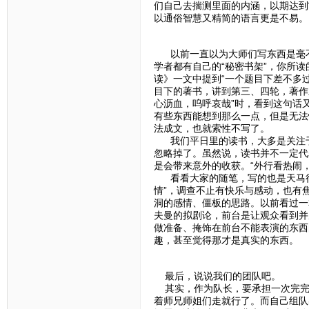
们自己去揣测里面的内涵，以期达到
以通俗智慧又精简的语言更是不易。
以前一直以为大师们写东西是毫不
学者都有自己的“秘密书架”，你所读的书决
读》一文中提到“一个题目下差不多
目下的著书，讲到第三、四轮，著作差
心沥血，呜呼哀哉”时，看到这句话
有些东西能想到那么一点，但是无法
法成文，也就索性不写了。
我们平日里的读书，大多是关注于
忽略掉了。虽然说，读书并不一定代
是会带来意外的收获。“外行看热闹，
看看大家的随笔，写的也是天马行
情”，调查不止有快乐与感动，也有
洞的感情、僵板的思路。以前看过一
夫曼的拟剧论，前台是让观众看到并
做准备、掩饰在前台不能表演的东西
趣，甚至觉得那才是真实的东西。
最后，说说我们的团队吧。
其实，作为队长，要承担一次完完
着师兄师姐们走就行了。而自己组队