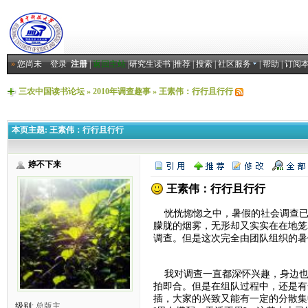
»
您尚未
登录
注册
|
返回主站
|
研究生读书
|
推荐
|
搜索
|
社区服务
|
帮助
|
订阅
三农中国读书论坛
»
2010年调查趣事
»
王素伟：行行且行行
本页主题:
王素伟：行行且行行
婷不下来
王素伟：行行且行行
恍恍惚惚之中，暑假的社会调查已
朦胧的烟雾，无形却又实实在在地笼
调查。但是这次完全由团队组织的暑
我对调查一直都深怀兴趣，身边也
拍即合。但是在组队过程中，还是有
插，大家的兴致又能有一定的分散集
级别:
总版主