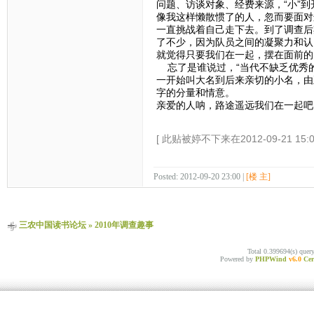
问题、访谈对象、经费来源，“小”
像我这样懒散惯了的人，忽而要面对
一直挑战着自己走下去。到了调查后
了不少，因为队员之间的凝聚力和认
就觉得只要我们在一起，摆在面前的
忘了是谁说过，“当代不缺乏优秀的
一开始叫大名到后来亲切的小名，由
字的分量和情意。
亲爱的人呐，路途遥远我们在一起吧
[ 此贴被婷不下来在2012-09-21 15:
Posted: 2012-09-20 23:00 |
[楼 主]
三农中国读书论坛
»
2010年调查趣事
Total 0.399694(s) quer
Powered by
PHPWind
v6.0
Cer