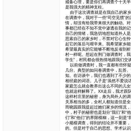
戒备心理，要是你们再调查个十天半
是我强大的精神支柱。
由于这次调查就是在我自己的家乡做
在调查中，我对于一些“司空见惯”
情，却没有给我带来很大的触动。对
事都已经在不知不觉中渗透在我的记
自己的情绪，我急切地想知道外人是
思索自己的家乡时，不禁对它心生怜
起它的落后与艰辛来。我希望家乡能
希望最真实的它能够不断地反省剖析
村一样呢。想起在荆门做调查时，我
学生”，村民都会很热情地跟我们交
以前做调查时，我一直都有些怀疑
几分。典型的如问卷调查中，乱答、
知。在访谈中，我们也遇到了不少的
相径庭的词语。儿子是“虽然不爱说
家庭怎么就会教养出这么不同的儿女
也就这样解释了。XX走后，我才跟
这样村庄里的秘密，身为局外人的调
关系相当的多，全村人都知道但是全
而晓园跟我提起过她们家乡的情况，
中，村子的秘密也是划分“我们”和“
们”和“他们”的界限模糊，这一刻是
小规模调查，得到的结论并不重要，
的。但是对于自己的思想、学术认识