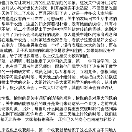
行也并没有让我对北方的生活有深刻的印象。这次关中调研让我有
，这对从小吃米饭长大的我，刚开始确实不太适应，不仅仅是吃面
一天终于吃上了米饭，而且还吃到了肉，这是一件多么庆幸的事
吃肉也是仅有两三回左右，可想而知，关中的农民日常生活中吃的
，常年干农活，这里的妇女穿着很朴素，没有艳丽的绸缎，只有朴
见不鲜。第二个震撼是出于对关中地区的封建传统的震撼。来到这
渐明白了为什么会出现这样的现象。原因是关中地区的家庭观念和
着在地里干农活，回到家还要做家务活，看孩子这些也是妇女必尽
，在南方，现在生男生女都一个样，没有表现出太大的偏好，而在
因造成的。儿子和媳妇的家庭地位是紧密相连的，如果媳妇没有生
境里，给了我很多震撼，以上仅是感受比较深刻的。
师姐一起调研，我就抱定了来学习的态度。第一，学习做学问。这
师，也有善于思考的师兄师姐，跟着他们我学习到了许多关于做学
好的一种调研方式，成员之间可以互相学习、互相竞争。刨根问底
是我学习最多的时候，每天晚上的小组讨论，就会把白天的访谈梳
碰撞出学术的火花，大组讨论也是大家互相学习的好机会，从其他
题上，很少涉及庙会，一次大组讨论中，其他组对庙会有些许认
来愉悦。愉悦的是关中调研的访谈的顺利，愉悦的是对重大问题的
比，关中调研能够顺利的展开是我们来到这第一个喜悦，之前在其
到访谈对象。另外，每当对什么问题取得重要突破时我们会感到异
从上到下都感到些许焦虑，不料，第二天晚上讨论的时候，我们组
员都无比兴奋，大家都特别高兴，压抑已久的身心也稍稍放轻松了
人来说也是收获颇丰。第一个收获就是结识了这么多来自不同地方