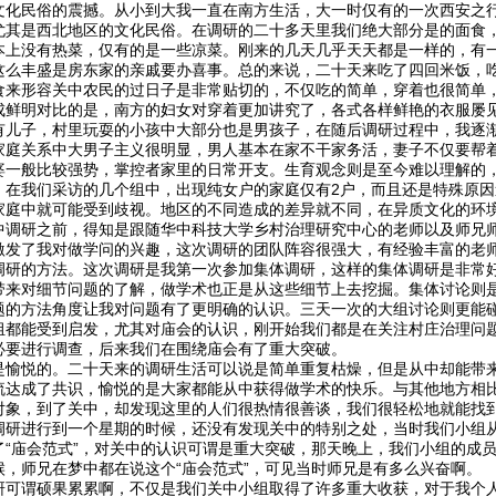
文化民俗的震撼。从小到大我一直在南方生活，大一时仅有的一次西安之
尤其是西北地区的文化民俗。在调研的二十多天里我们绝大部分是的面食
本上没有热菜，仅有的是一些凉菜。刚来的几天几乎天天都是一样的，有
这么丰盛是房东家的亲戚要办喜事。总的来说，二十天来吃了四回米饭，
食来形容关中农民的过日子是非常贴切的，不仅吃的简单，穿着也很简单
成鲜明对比的是，南方的妇女对穿着更加讲究了，各式各样鲜艳的衣服屡
有儿子，村里玩耍的小孩中大部分也是男孩子，在随后调研过程中，我逐
家庭关系中大男子主义很明显，男人基本在家不干家务活，妻子不仅要帮
婆一般比较强势，掌控者家里的日常开支。生育观念则是至今难以理解的
，在我们采访的几个组中，出现纯女户的家庭仅有2户，而且还是特殊原
家庭中就可能受到歧视。地区的不同造成的差异就不同，在异质文化的环
中调研之前，得知是跟随华中科技大学乡村治理研究中心的老师以及师兄
激发了我对做学问的兴趣，这次调研的团队阵容很强大，有经验丰富的老
调研的方法。这次调研是我第一次参加集体调研，这样的集体调研是非常
带来对细节问题的了解，做学术也正是从这些细节上去挖掘。集体讨论则
题的方法角度让我对问题有了更明确的认识。三天一次的大组讨论则更能
组都能受到启发，尤其对庙会的认识，刚开始我们都是在关注村庄治理问
必要进行调查，后来我们在围绕庙会有了重大突破。
是愉悦的。二十天来的调研生活可以说是简单重复枯燥，但是从中却能带
流达成了共识，愉悦的是大家都能从中获得做学术的快乐。与其他地方相
对象，到了关中，却发现这里的人们很热情很善谈，我们很轻松地就能找
调研进行到一个星期的时候，还没有发现关中的特别之处，当时我们小组
了“庙会范式”，对关中的认识可谓是重大突破，那天晚上，我们小组的成
，师兄在梦中都在说这个“庙会范式”，可见当时师兄是有多么兴奋啊。
研可谓硕果累累啊，不仅是我们关中小组取得了许多重大收获，对于我个