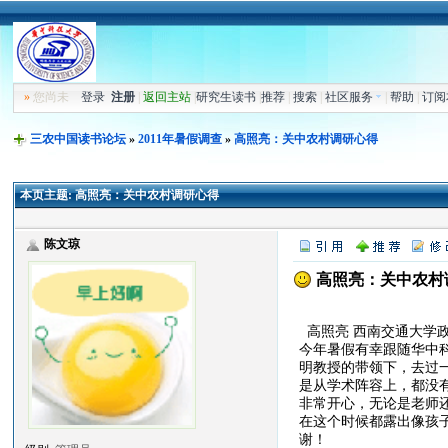
»
您尚未
登录
注册
|
返回主站
|
研究生读书
|
推荐
|
搜索
|
社区服务
|
帮助
|
订阅
三农中国读书论坛
»
2011年暑假调查
»
高照亮：关中农村调研心得
本页主题:
高照亮：关中农村调研心得
陈文琼
高照亮：关中农村
高照亮 西南交通大学
今年暑假有幸跟随华中
明教授的带领下，去过
是从学术阵容上，都没
非常开心，无论是老师
在这个时候都露出像孩
谢！