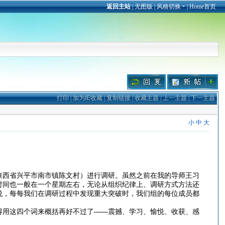
返回主站
|
无图版
|
风格切换
|
Home首页
打印
|
加为IE收藏
|
复制链接
|
收藏主题
|
上一主题
|
下一主题
小
中
大
陕西省兴平市南市镇陈文村）进行调研。虽然之前在我的导师王习
时间也一般在一个星期左右，无论从组织纪律上、调研方式方法还
悦，每每我们在调研过程中发现重大突破时，我们组的每位成员都
得用这四个词来概括再好不过了——震撼、学习、愉悦、收获、感