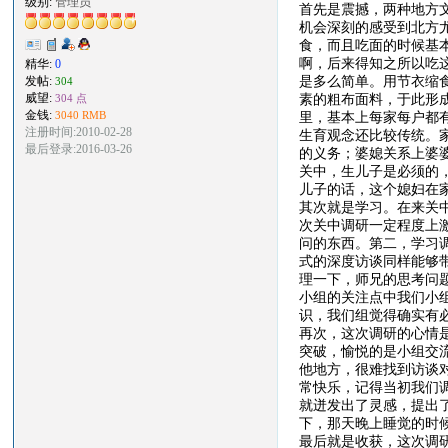
级别:
管理员
首先是震撼，两种地方
机会深刻的感受到北方
食，而且吃面的时候基
啊，后来得知之所以吃
精华:
0
是多么简单。用节衣缩
发帖:
304
素的粗布面料，于此形
威望:
304 点
金钱:
里，基本上每家每户都
3040 RMB
注册时间:2010-02-28
生育观念还比较传统。
最后登录:2016-03-26
的义务；婆媳关系上婆
关中，生儿子是必须的
儿子的话，这个媳妇在
其次就是学习。在来关
次关中调研一定程度上
问的东西。第二，学习
式的深度访谈同样能够
理一下，师兄的思考问
小组的关注点中我们小
识，我们组觉得确实有
再次，这次调研的心情
突破，愉悦的是小组交
他地方，很难找到访谈
常快乐，记得当初我们
就迸发出了灵感，提出
下，那天晚上睡觉的时候
最后就是收获，这次调